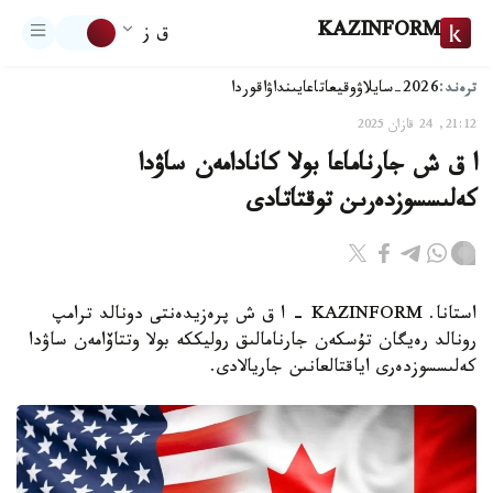
KAZINFORM
ق ز
ترەند:
2026-سايلاۋ
وقيعا
تاعايىنداۋ
اقوردا
21:12, 24 قازان 2025
ا ق ش جارناماعا بولا كانادامەن ساۋدا
كەلىسسوزدەرىن توقتاتادى
استانا. KAZINFORM – ا ق ش پرەزيدەنتى دونالد ترامپ
رونالد رەيگان تۇسكەن جارنامالىق روليككە بولا وتتاۆامەن ساۋدا
كەلىسسوزدەرى اياقتالعانىن جاريالادى.