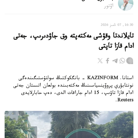
اۆتور
16:30, 07 تامىز 2026
تايلاندتا وقۋشى مەكتەپتە وق جاۋدىرىپ، جەتى
ادام قازا تاپتى
استانا. KAZINFORM - بانگكوكتىڭ سولتۇستىگىندەگى
نونتابۋري پروۆينسياسىنىڭ مەكتەبىندە بولعان اتىستان جەتى
ادام قازا تاۋىپ، 15 ادام جاراقات الدى، دەپ حابارلايدى
Reuters.