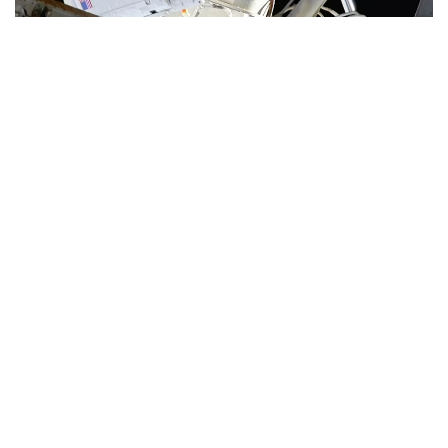
Фото: Space
دجەسسيكا مەير مەن انيل مەنون 6 ساعات 27 مينۋتقا سوزىلعان
عارىشقا شىعۋ كەزىندە بارلىق نەگىزگى تاپسىرمالاردى، سونىڭ
ىشىندە ەلەكتر قۋاتىن دايىنداۋدى ورىندادى. وتكىزىلگەن
جۇمىستار وربيتالىق زەرتحانانى قوسىمشا ەلەكتر قۋاتىمەن
قامتاماسىز ەتەتىن، ماڭىزدى جۇيەلەردى قولدايتىن جانە
حالىقارالىق عارىش ستانتسياسىنىڭ قاۋىپسىز جانە باقىلاناتىن
وربيتالىق اينالىمىن جەڭىلدەتەتىن جىلجىمالى كۇن باتارەيالارىن
ورناتۋعا نەگىز جاسايدى.
بۇل عارىش ستانتسياسىن قۇراستىرۋ، تەحنيكالىق قىزمەت
كورسەتۋ جانە جاڭارتۋ باعدارلاماسىنىڭ بولىگى رەتىندە
جۇرگىزىلگەن 281-عارىشقا شىعۋ بولدى.
انيل مەنون ءۇشىن بۇل العاشقى عارىشقا شىعۋى بولسا،
دجەسسيكا مەيردىڭ وسىمەن التىنشى رەت ۇشتى.