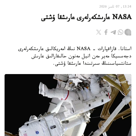
13:24, 07 تامىز 2026
NASA عارىشكەرلەرى عارىشقا ۇشتى
استانا. قازاقپارات - NASA نىڭ امەريكالىق عارىشكەرلەرى
دجەسسيكا مەير مەن انيل مەنون حالىقارالىق عارىش
ستانتسياسىنىڭ سىرتىندا عارىشقا ۇشتى.