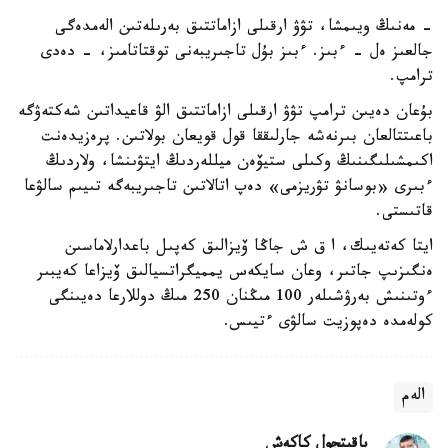
- مەنىڭ ويىمشا، تۋۋ ارقىلى ازاماتتىق بەرىلەتىن الەمدەگى
جالعىز ەل - ءبىز. ءبىز بۇل تاجىريبەنى توقتاتامىز، - دەدى
ترامپ.
بۇعان دەيىن ترامپ تۋۋ ارقىلى ازاماتتىق الۋ قاعيداتىن شەكتەۋگە
باعىتتالعان بىرنەشە جارلىققا قول قويعان بولاتىن. پرەزيدەنت
اكىمشىلىگىنىڭ وكىلى ستيۆەن ميللەردىڭ ايتۋىنشا، ولاردىڭ
ءبىرى «بوسانۋ تۋريزمى» دەپ اتالاتىن تاجىريبەگە تىيىم سالۋعا
قاتىستى.
ايتا كەتەيىك، ا ق ش جاڭا ۆيزالىق كەپىل باعدارلاماسىن
ەنگىزىپ جاتىر، وعان سايكەس يمميگراتسيالىق ۆيزاعا كەيبىر
ءوتىنىش بەرۋشىلەر 100 مىڭنان 250 مىڭ دوللارعا دەيىنگى
كولەمدە دەپوزيت سالۋى ءتيىس.
الەم
باقىتجول كاكەش