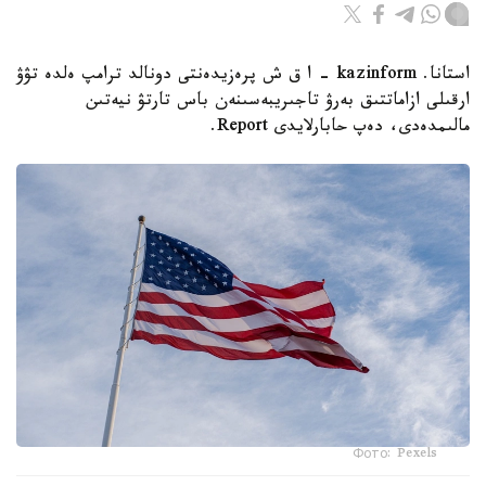
استانا. kazinform - ا ق ش پرەزيدەنتى دونالد ترامپ ەلدە تۋۋ
ارقىلى ازاماتتىق بەرۋ تاجىريبەسىنەن باس تارتۋ نيەتىن
مالىمدەدى، دەپ حابارلايدى Report.
Фото: Pexels