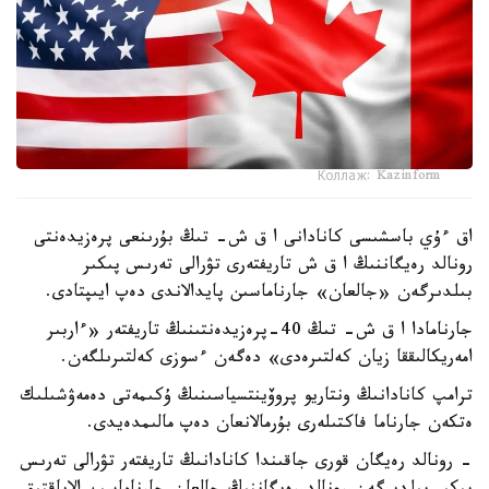
Коллаж: Kazinform
اق ءۇي باسشىسى كانادانى ا ق ش- تىڭ بۇرىنعى پرەزيدەنتى
رونالد رەيگاننىڭ ا ق ش تاريفتەرى تۋرالى تەرىس پىكىر
بىلدىرگەن «جالعان» جارناماسىن پايدالاندى دەپ ايىپتادى.
جارنامادا ا ق ش- تىڭ 40-پرەزيدەنتىنىڭ تاريفتەر «ءاربىر
امەريكالىققا زيان كەلتىرەدى» دەگەن ءسوزى كەلتىرىلگەن.
ترامپ كانادانىڭ ونتاريو پروۆينتسياسىنىڭ ۇكىمەتى دەمەۋشىلىك
ەتكەن جارناما فاكتىلەرى بۇرمالانعان دەپ مالىمدەيدى.
- رونالد رەيگان قورى جاقىندا كانادانىڭ تاريفتەر تۋرالى تەرىس