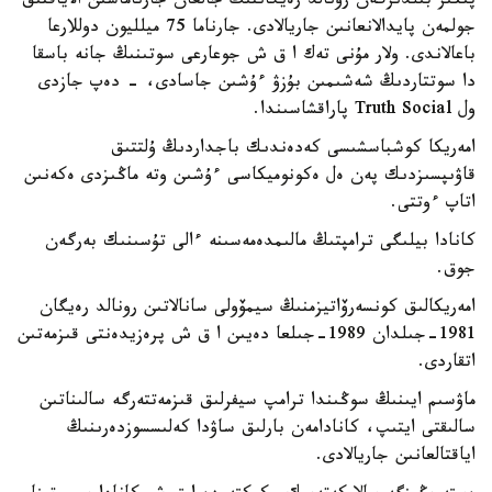
پىكىر بىلدىرگەن رونالد رەيگاننىڭ جالعان جارناماسىن الاياقتىق
جولمەن پايدالانعانىن جاريالادى. جارناما 75 ميلليون دوللارعا
باعالاندى. ولار مۇنى تەك ا ق ش جوعارعى سوتىنىڭ جانە باسقا
دا سوتتاردىڭ شەشىمىن بۇزۋ ءۇشىن جاسادى، - دەپ جازدى
ول Truth Social پاراقشاسىندا.
امەريكا كوشباسشىسى كەدەندىك باجداردىڭ ۇلتتىق
قاۋىپسىزدىك پەن ەل ەكونوميكاسى ءۇشىن وتە ماڭىزدى ەكەنىن
اتاپ ءوتتى.
كانادا بيلىگى ترامپتىڭ مالىمدەمەسىنە ءالى تۇسىنىك بەرگەن
جوق.
امەريكالىق كونسەرۆاتيزمنىڭ سيمۆولى سانالاتىن رونالد رەيگان
1981-جىلدان 1989-جىلعا دەيىن ا ق ش پرەزيدەنتى قىزمەتىن
اتقاردى.
ماۋسىم ايىنىڭ سوڭىندا ترامپ سيفرلىق قىزمەتتەرگە سالىناتىن
سالىقتى ايتىپ، كانادامەن بارلىق ساۋدا كەلىسسوزدەرىنىڭ
اياقتالعانىن جاريالادى.