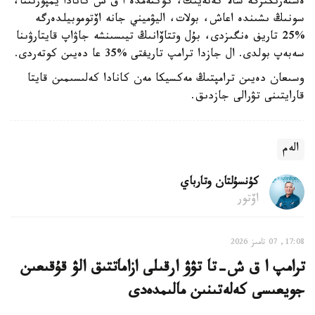
ەستەرىڭىزگە سالا كەتەيىك، كوكتەمدە ا ق ش كانادا يمپورتىنا،
سونىڭ ىشىندە اعاش، بولات، اليۋميني جانە اۆتوموبيلدەرگە
%25 تاريف ەنگىزدى، بۇل وتتاۆانىڭ تيىسىنشە جاۋاپ قايتارۋىنا
سەبەپ بولدى. ال جازدا ترامپ تاريفتى %35 عا دەيىن كوتەردى.
وسىعان دەيىن ترامپتىڭ مەكسيكا مەن كانادا كەلىسىمىن قايتا
قارايتىنى تۋرالى جازدىق.
الەم
كۇنسۇلتان وتارباي
اۆتور
17:08, 07 تامىز 2026
ترامپ ا ق ش-تا تۋۋ ارقىلى ازاماتتىق الۋ قۇقىعىن
جويعىسى كەلەتىنىن مالىمدەدى