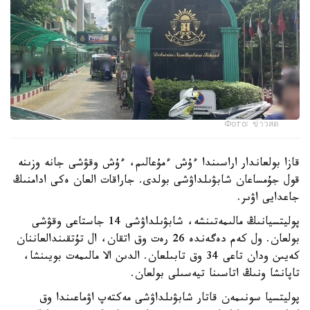
Фото: ข่าวสด
قازا بولعاندار اراسىندا ءۇش ءمۇعالىم، ءۇش وقۋشى جانە وزىنە
قول جۇمساعان شابۋىلداۋشى بولدى. جاراقات العان ەكى ادامنىڭ
جاعدايى اۋىر.
پوليتسيانىڭ مالىمەتىنشە، شابۋىلداۋشى 14 جاستاعى وقۋشى
بولعان. ول كەم دەگەندە 26 رەت وق اتقان، ال تۇتقىندالعاننان
كەيىن ودان تاعى 34 وق تابىلعان. الدىن الا مالىمەت بويىنشا،
تاپانشا ونىڭ اتاسىنا تيەسىلى بولعان.
پوليتسيا سونىمەن قاتار شابۋىلداۋشى مەكتەپ اۋماعىندا وق