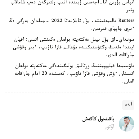
اتپاس بۇرىن اتا-اجەسىن ۇيىندە اتىپ ولتىرگەن دەپ شامالاپ
وتىر.
Reuters مالىمەتىنشە، بۇل تايلاندتا 2022 -جىلدان بەرگى ەڭ
ءىرى جاپپاي قىرعىن.
سونداي-اق بۇل بيىل مەكتەپتە بولعان ەكىنشى اتىس: اقپان
ايىندا ەلدىڭ وڭتۇستىگىندە مۇعالىم قازا تاۋىپ، ءبىر وقۋشى
جاراقات الدى.
ماۋسىمدا فيليپپيننىڭ ورتالىق بولىگىندەگى مەكتەپتە بولعان
اتىستان ءۇش وقۋشى قازا تاۋىپ، كەمىندە 20 ادام جاراقات
العان.
الەم
باقىتجول كاكەش
اۆتور