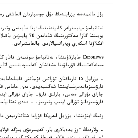
بۇل مالىمدەمە يزرايلدىڭ بۇل جوسپاردان العاشقى ر
نەتانياحۋ مينيسترلەر كابينەتىنىڭ اپتا سايىنعى وتىر
بويىنشا گازا سەكتورىن
انكلاۆتا اسكەري وپەراتسيالاردى جالعاستىرادى.
Euronews حابارلاۋىنشا، نەتانياحۋ سونىمەن قاتا
مەملەكەتىنىڭ قۇرىلۋىنا ەشقاشان كەلىسپەيتىنىن اتاپ
- يزرايل 15 تارماقتان تۇراتىن قۇجاتتى قابى
قارۋسىزداندىرىلمايىنشا شەگىنبەيدى. مەن حاماس قا
جاراق تۋرالى ەمەس، بارلىق قارۋ- جاراق تۋرالى ايت
قارۋسىزدانۋ تۋرالى ايتىپ وتىرمىز، - دەدى نەتانياحۋ
ونىڭ ايتۋىنشا، يزرايل امەريكا قۇراما شتاتتارىمەن ما
- ولاردىڭ ءوز يدەيالارى بار. كەيبىرەۋى بىزگە قولاي