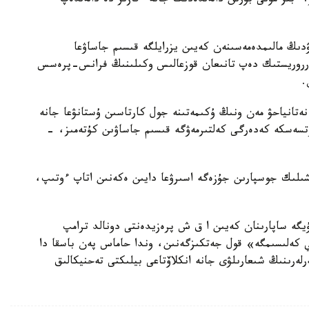
. ءبىز مۇنى بۇرىن دالەلدەدىك جانە ءقازىر دە دالەلدەپ
دىڭ مالىمدەمەسىنەن كەيىن يزرايلگە قىسىم جاساۋعا
ەرروريستىك دەپ تانىعان قوزعالىس وكىلىنىڭ فرانس-پرەسس
نەتانياحۋ مەن ونىڭ ۇكىمەتىنە جول كارتاسىن ۇستانۋعا جانە
وتسەسكە كەدەرگى كەلتىرمەۋگە قىسىم جاساۋىن كۇتەمىز، -
ىلىك جوسپارىن جۇزەگە اسىرۋعا دايىن ەكەنىن اتاپ ءوتىپ،
يگە ساپارىنان كەيىن ا ق ش پرەزيدەنتى دونالد ترامپ
ي كەلىسىمگە» قول جەتكىزگەنىن، وندا حاماس پەن باسقا دا
رلەرىنىڭ شىعارىلۋى جانە انكلاۆتاعى بيلىكتى تەحنيكالىق