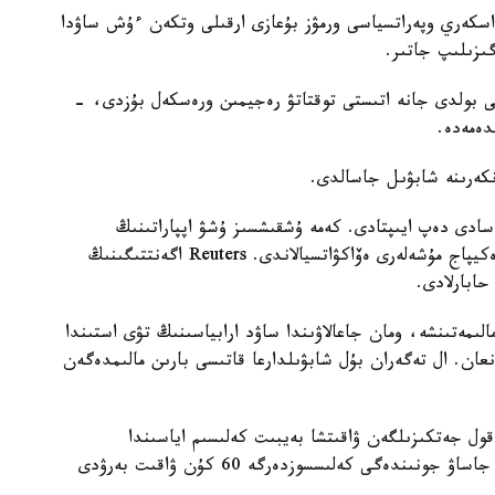
اسكەري وپەراتسياسى ورمۋز بۇعازى ارقىلى وتكەن ءۇش ساۋدا
ىزىلىپ جاتىر.
ى بولدى جانە اتىستى توقتاتۋ رەجيمىن ورەسكەل بۇزدى، -
نكەرىنە شابۋىل جاسالدى.
سادى دەپ ايىپتادى. كەمە ۇشقىشسىز ۇشۋ اپپاراتىنىڭ
شابۋىلىنا ۇشىراپ، ماشينا بولىمىندە ءورت شىققان. ەكيپاج مۇشەلەرى ەۆاكۋاتسيالاندى. Reuters اگەنتتىگىنىڭ
ابارلادى.
ىمەتىنشە، ومان جاعالاۋىندا ساۋد ارابياسىنىڭ تۋى استىندا
عان. ال تەگەران بۇل شابۋىلدارعا قاتىسى بارىن مالىمدەگەن
ول جەتكىزىلگەن ۋاقىتشا بەيبىت كەلىسىم اياسىندا
توقتاتىلعان بولاتىن. بۇل كەلىسىم تۇپكىلىكتى مامىلە جاساۋ جونىندەگى كەلىسسوزدەرگە 60 كۇن ۋاقىت بەرۋدى