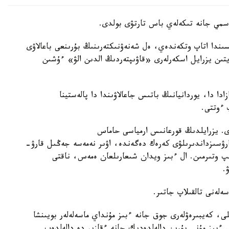
ەسمي جانە تىكەلەي باس تارتۋى بولدى.
ىسىندا اتاپ وتكەندەي، ەل شەنەۋنىكتەرىنىڭ بۇرىنعى باعالاۋى
ىڭ شامامەن 70 پايىزىن باقىلايتىن يزرايل اسكەرلەرى «قاۋىپتەردىڭ الدىن الۋ» ءۇشىن
ر گازادا دا، يوردانيانىڭ باتىس جاعالاۋىندا دا پالەستينا
 ءوتتى.
لدامايدى. يزرايلدىڭ قورعانىس ارمياسى حاماس
رۋسىزداندىرىلۋى كەرەك دەگەندە، اۋىر نەمەسە جەڭىل قارۋ-
ىپ وتىرمىن. ال ءبىز ويدان شىعارىلعان ەمەس، ناقتى
.
سەلەنى تالقىلاپ جاتىر.
لى، كەيبىرەۋلەرى جوق جانە ءبىز مۇنداي ماسەلەلەر بويىنشا