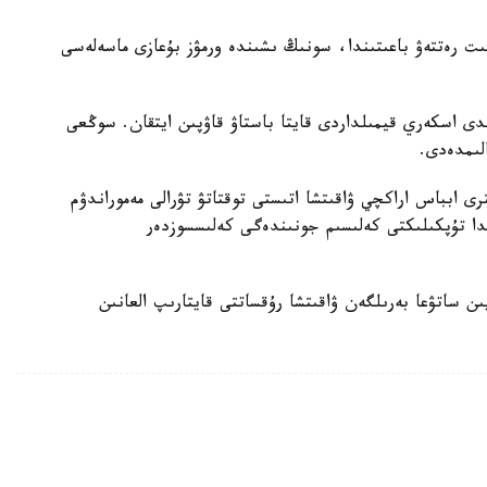
بىت رەتتەۋ باعىتىندا، سونىڭ ىشىندە ورمۋز بۇعازى ماسەلەسى
دى اسكەري قيمىلداردى قايتا باستاۋ قاۋپىن ايتقان. سوڭعى
لىمدەدى.
ى ابباس اراكچي ۋاقىتشا اتىستى توقتاتۋ تۋرالى مەموراندۋم
دا تۇپكىلىكتى كەلىسىم جونىندەگى كەلىسسوزدەر
 ساتۋعا بەرىلگەن ۋاقىتشا رۇقساتتى قايتارىپ العانىن