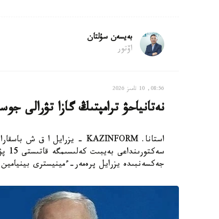
بەيسەن سۇلتان
اۆتور
08:56, 10 تامىز 2026
نەتانياحۋ ترامپتىڭ گازا تۋرالى جوسپ
استانا. KAZINFORM - يزرايل ا 
سەكتو
جەكسەنبىدە يزرايل پرەمەر-ءمينيسترى بينيامين ن