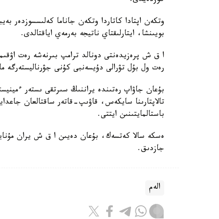
كوزدەيدى.
وتكەن اپتادا كاتاردا وتكەن جاناما كەلىسسوزدەر بەي
بويىنشا، ايتارلىقتاي ناتيجە بەرمەي اياقتالدى.
ا ق ش پرەزيدەنتى دونالد ترامپ بىرنەشە رەت اۋقىم
رەت ول بۇل تۋرالى دۇيسەنبى كۇنى جۋرناليستەرگە ما
بۇعان جاۋاپ رەتىندە يراننىڭ سىرتقى ىستەر ءمينيستر
تالاپتارىنا سايكەس، قاۋىپ-قاتەر ساقتالعان جاعداي
باستالمايتىنىن ايتتى.
ەسكە سالا كەتسەك، بۇعان دەيىن ا ق ش يران مۇنايىن
جازدىق.
الەم