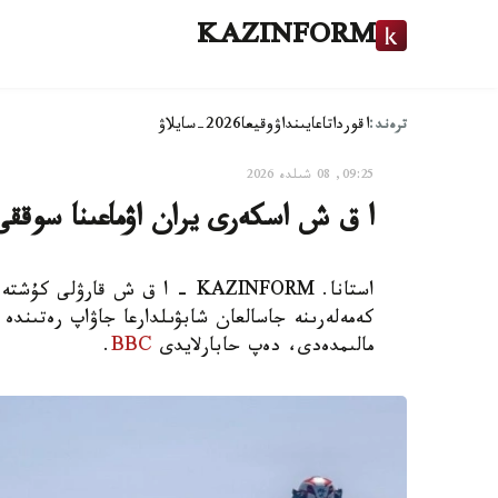
KAZINFORM
ترەند:
اقوردا
تاعايىنداۋ
وقيعا
2026-سايلاۋ
09:25, 08 شىلدە 2026
ا ق ش اسكەرى يران اۋماعىنا سوققى
استانا. KAZINFORM - ا ق ش قار
كەمەلەرىنە جاسالعان شابۋىلدارعا جاۋاپ رەتىندە 
مالىمدەدى، دەپ حابارلايدى
BBC
.