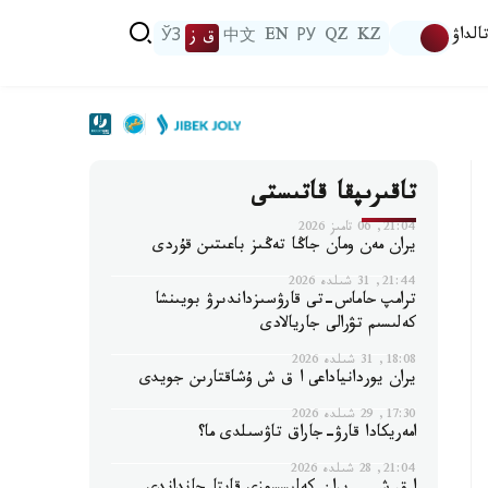
الداۋ
KZ
QZ
РУ
EN
中文
ق ز
ЎЗ
تاقىرىپقا قاتىستى
21:04, 06 تامىز 2026
يران مەن ومان جاڭا تەڭىز باعىتىن قۇردى
21:44, 31 شىلدە 2026
ترامپ حاماس-تى قارۋسىزداندىرۋ بويىنشا
كەلىسىم تۋرالى جاريالادى
18:08, 31 شىلدە 2026
يران يوردانياداعى ا ق ش ۇشاقتارىن جويدى
17:30, 29 شىلدە 2026
امەريكادا قارۋ-جاراق تاۋسىلدى ما؟
21:04, 28 شىلدە 2026