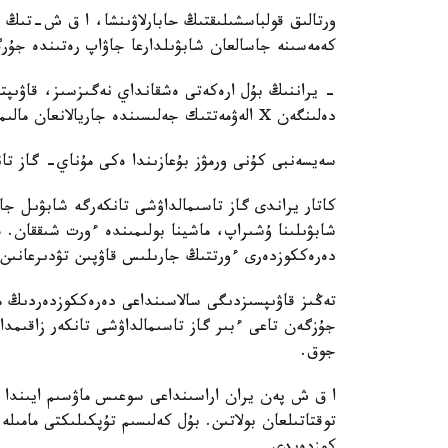
ورتالىق قولباسشىلىقتىڭ حابارلاۋىنشا، ا ق ش-تىڭ 
كەمەسىنە جاسالعان شابۋىلدارعا جاۋاپ رەتىندە جۇرگ
- يراننىڭ بۇل ارەكەتى ەشقانداي نەگىزسىز، قاۋىپت
دەلىنگەن X الەۋمەتتىك جەلىسىندە جاريالانعان مالىمدەمەدە.
سەيسەنبى كۇنى ورمۋز بۇعازىندا ەكى مۇناي- گاز تا
كاتار يراندى گاز تاسىمالداۋشى تانكەرگە شابۋىل جا
دەرەككوزدەرى ءورتتىڭ جارىلىس قاۋپىن تۋدىرعانىن ح
تەڭىز قاۋىپسىزدىگى سالاسىنداعى دەرەككوزدەردىڭ مال
جۇزگەن تاعى ءبىر گاز تاسىمالداۋشى تانكەر زاقىمدان
جوق.
ا ق ش پەن يران اراسىنداعى سوعىس ماۋسىم ايىندا ق