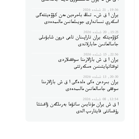
ا ق ش - يران كەلىسسوزى قايتا جانداندى
19:56, 21 شىلدە 2026
يران ا ق ش- تىڭ باحرەين مەن كۋۆەيتتەگى
اسكەري نىساندارى جويىلعانىن مالىمدەدى
15:25, 20 شىلدە 2026
كۋۆەيتكە يران تاراپىنان تاعى درون شابۋىلى
جاسالعانىن حابارلاندى
22:56, 15 شىلدە 2026
يران ا ق ش بازالارىنا سوققىلاردى
توقتاتپايتىنىن ەسكەرتتى
20:30, 13 شىلدە 2026
يران بىردەن ەكى ەلدەگى ا ق ش بازالارىنا
سوققى جاسالعانىن مالىمدەدى
12:54, 08 شىلدە 2026
ا ق ش يران مۇنايىن ساتۋعا بەرىلگەن ۋاقىتشا
رۇقساتتى قايتارىپ الدى