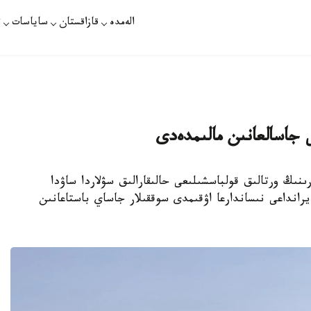
الەمدە
قازاقستان
ساياسات
ت
 جاسالعانىن مالىمدەدى
ۋلى كۇشتەرىنىڭ ورتالىق قولباسشىلىعى حالىقارالىق سۋلاردا ساۋدا
يرانداعى نىساندارعا اۋقىمدى سوققىلار جاساي باستاعانىن