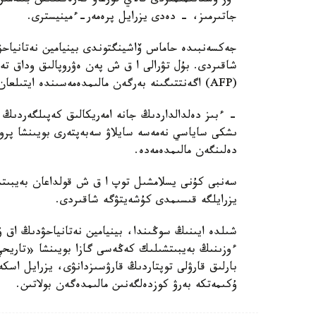
ءوز ۇستانىمىمىزدى قالاي قورعاۋ كەرەكتىگىن بىلەمىز
جاتىرمىز، - دەدى يزرايل پرەمەر-ءمينيسترى.
جەكسەنبىدە حاماس ۆاشينگتوندى بينيامين نەتانياحۋ
شاقىردى. بۇل تۋرالى ا ق ش پەن ەۋروپالىق وداق ت
(AFP) اگەنتتىگىنە بەرگەن مالىمدەمەسىندە ايتىلعان.
- ءبىز دەلدالداردىڭ جانە امەريكالىق كەپىلگەردىڭ 
ىشكى ساياسي نەمەسە سايلاۋ سەبەپتەرى بويىنشا پر
دەلىنگەن مالىمدەمەدە.
سەنبى كۇنى يسلامشىل توپ ا ق ش قولداعان بەيبىتش
يزرايلگە قىسىمدى كۇشەيتۋگە شاقىردى.
شىلدە ايىنىڭ سوڭىندا، بينيامين نەتانياحۋدىڭ اق ۇ
ءوزىنىڭ بەيبىتشىلىك كەڭەسى گازا بويىنشا «تاريح
بارلىق قارۋلى توپتاردىڭ قارۋسىزدانۋى، يزرايل اسكە
ۇكىمەتكە بەرۋ كوزدەلگەنىن مالىمدەگەن بولاتىن.