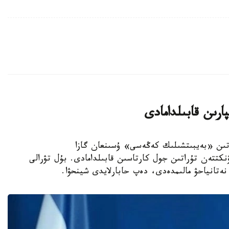
ارىن قابىلدامادى
ق ش باسقاراتىن «بەيبىتشىلىك كەڭەسى» ۇسىنعان گازا
رىنداعى بەيبىت كەلىسىمگە قاتىستى 15 پۋنكتتەن تۇراتىن جول كارتاسىن قابىلدامادى. بۇل تۋرالى
ەتانياحۋ مالىمدەدى، دەپ حابارلايدى شينحۋا.