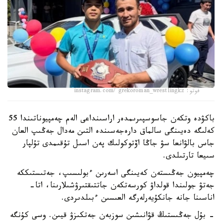
فوتو: instagram.com/ grekoroman_wrestlingkz
باكۋدە وتكەن جاسوسپىرىمدەر اراسىنداعى الەم چەمپيوناتىندا 55
كەلىگە دەيىنگى سالماق دارەجەسىندە التىن مەدال جەڭىپ العان
جاس بالۋانعا سۋ جاڭا اۆتوكولىك پەن اسىل تۇقىمدى تۇلپار
سىيعا تارتىلدى.
چەمپيون جەڭىستەن كەيىنگى اسەرىن ءبولىسىپ، جەتىستىككە
جەتۋ جولىندا قولداۋ كورسەتكەن جاتتىقتىرۋشىلارىنا، اتا-
اناسىنا جانە جانكۇيەرلەرگە العىسىن ءبىلدىردى.
- بۇل جەڭىستىڭ قۋانىشىن سوزبەن جەتكىزۋ قيىن. وسى كۇنگە