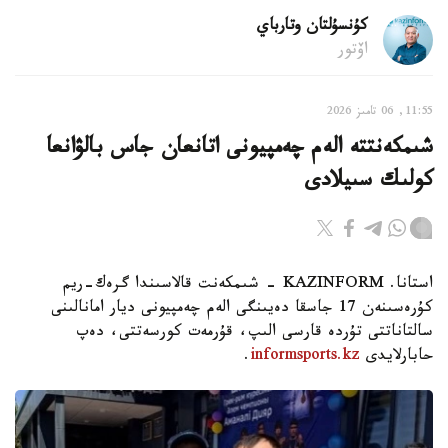
كۇنسۇلتان وتارباي
اۆتور
11:55, 06 تامىز 2026
شىمكەنتتە الەم چەمپيونى اتانعان جاس بالۋانعا
كولىك سىيلادى
استانا. KAZINFORM - شىمكەنت قالاسىندا گرەك-ريم
كۇرەسىنەن 17 جاسقا دەيىنگى الەم چەمپيونى ديار امانالىنى
سالتاناتتى تۇردە قارسى الىپ، قۇرمەت كورسەتتى، دەپ
حابارلايدى
informsports.kz
.