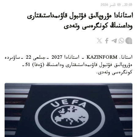
22:05, 05 تامىز 2026
استانادا ەۋروپالىق فۋتبول قاۋىمداستىقتارى
وداعىنىڭ كونگرەسى وتەدى
استانا. KAZINFORM - استانادا 2027 -جىلعى 22 -ساۋىردە
ەۋروپالىق فۋتبول قاۋىمداستىقتارى وداعىنىڭ (ۋەفا) 51-
كونگرەسى وتەدى.