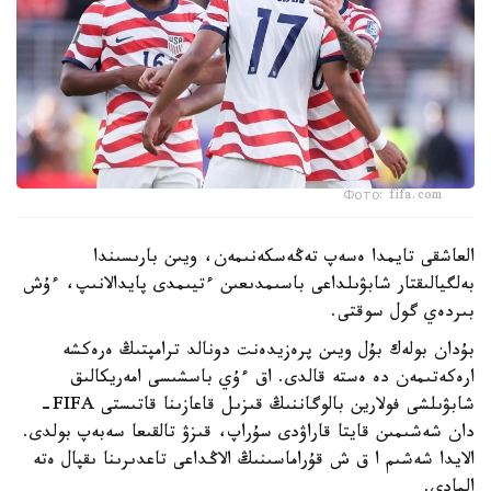
Фото: fifa.com
العاشقى تايمدا ەسەپ تەڭەسكەنىمەن، ويىن بارىسىندا
بەلگيالىقتار شابۋىلداعى باسىمدىعىن ءتيىمدى پايدالانىپ، ءۇش
بىردەي گول سوقتى.
بۇدان بولەك بۇل ويىن پرەزيدەنت دونالد ترامپتىڭ ەرەكشە
ارەكەتىمەن دە ەستە قالدى. اق ءۇي باسشىسى امەريكالىق
شابۋىلشى فولارين بالوگاننىڭ قىزىل قاعازىنا قاتىستى FIFA-
دان شەشىمىن قايتا قاراۋدى سۇراپ، قىزۋ تالقىعا سەبەپ بولدى.
الايدا شەشىم ا ق ش قۇراماسىنىڭ الاڭداعى تاعدىرىنا ىقپال ەتە
المادى.