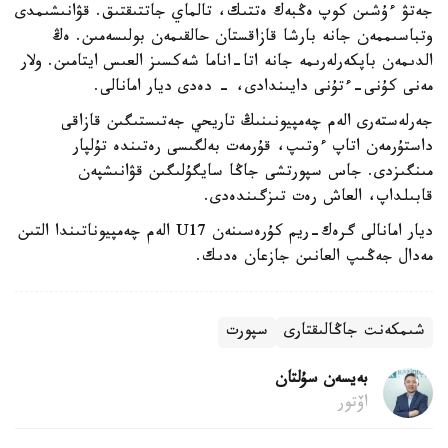
جەتۋ ءۇشىن كوپ ەڭبەك ەتتىك، تالماي جاتتىقتىق. قۋانىشىمدى
وتباسىممەن جانە بارشا قازاقستان حالقىمەن بولىسەمىن. ەڭ
الدىمەن باپكەرلەرىمە جانە اتا-اناما شەكسىز العىس ايتامىن. ولار
مەنى كۇنى-ءتۇنى دايىندادى، - دەدى ديار امانالى.
جەرلەستەرى الەم چەمپيونىنىڭ تاريحي جەتىستىگىن قازاقى
داستۇرمەن اتاپ ءوتىپ، قۇرمەت بەلگىسى رەتىندە تۇلپار
مىنگىزدى. جاس سپورتشى جاڭا سايگۇلىگىن قۋانىشپەن
قابىلداپ، العاش رەت تىزگىندەدى.
ديار امانالى گرەك-ريم كۇرەسىنەن U17 الەم چەمپيوناتىندا التىن
مەدال جەڭىپ العانىن جازعان ەدىك.
شىمكەنت جاڭالىقتارى
سپورت
بەيسەن سۇلتان
اۆتور