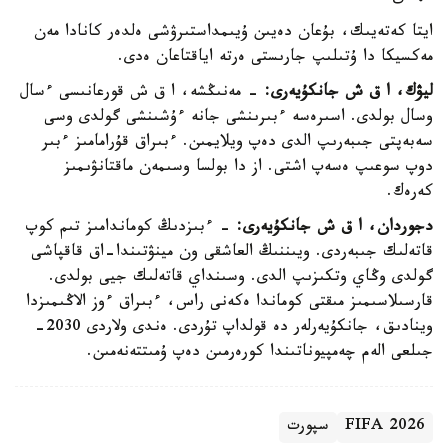
ايتا كەتەيىك، بۇعان دەيىن ۇيىمداستىرۋشى ەلدەر كانادا مەن
مەكسيكا دا ۇتىلىپ جارىستى ەرتە اياقتاعان ەدى.
ليۋك، ا ق ش جانكۇيەرى:
- مەنىڭشە، ا ق ش قورعانىسى ءسال
وسال بولدى. اسىرەسە ءبىرىنشى جانە ءۇشىنشى گولدى وسى
سەبەپتى جىبەرىپ الدى دەپ ويلايمىن. ءبىراق قۇرامامىز ءبىر
دوپ سوعىپ ەسەپ اشتى. از دا بولسا وسىمەن ماقتانۋىمىز
كەرەك.
دجوردان، ا ق ش جانكۇيەرى:
- ءبىزدىڭ كوماندامىز تىم كوپ
قاتەلىك جىبەردى. ويىننىڭ العاشقى ون مينۋتىندا-اق قاقپاشى
گولدى وڭاي وتكىزىپ الدى. وسىنداي قاتەلىك جيى بولدى.
قارسىلاسىمىز مىقتى كوماندا ەكەنى راس، ءبىراق ءوز الاڭىمىزدا
وينادىق، جانكۇيەرلەر دە قولداپ تۇردى. ەندى ولاردى 2030-
جىلعى الەم چەمپيوناتىندا كورەرمىن دەپ ۇمىتتەنەمىن.
FIFA 2026
سپورت