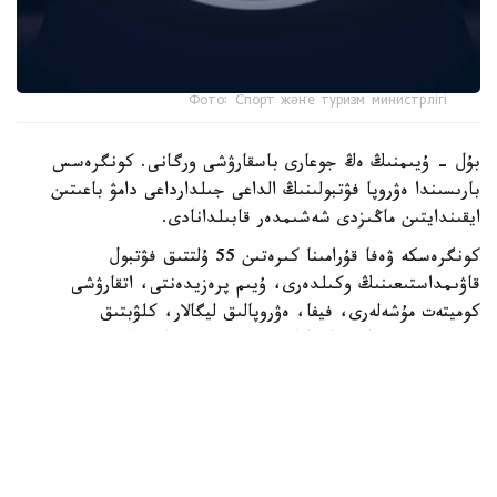
Фото: Спорт және туризм министрлігі
بۇل - ۇيىمنىڭ ەڭ جوعارى باسقارۋشى ورگانى. كونگرەسس
بارىسىندا ەۋروپا فۋتبولىنىڭ الداعى جىلدارداعى دامۋ باعىتىن
ايقىندايتىن ماڭىزدى شەشىمدەر قابىلدانادى.
كونگرەسكە ۋەفا قۇرامىنا كىرەتىن 55 ۇلتتىق فۋتبول
قاۋىمداستىعىنىڭ وكىلدەرى، ۇيىم پرەزيدەنتى، اتقارۋشى
كوميتەت مۇشەلەرى، فيفا، ەۋروپالىق ليگالار، كلۋبتىق
بىرلەستىكتەر جانە حالىقارالىق سپورت ۇيىمدارىنىڭ وكىلدەرى
قاتىسادى.
الداعى كونگرەستىڭ باستى ەرەكشەلىكتەرىنىڭ ءبىرى - سايلاۋ
ءراسىمىنىڭ ءوتۋى. ءدال وسى استانادا ۋەفا پرەزيدەنتى مەن
اتقارۋشى كوميتەت مۇشەلەرى سايلانادى.