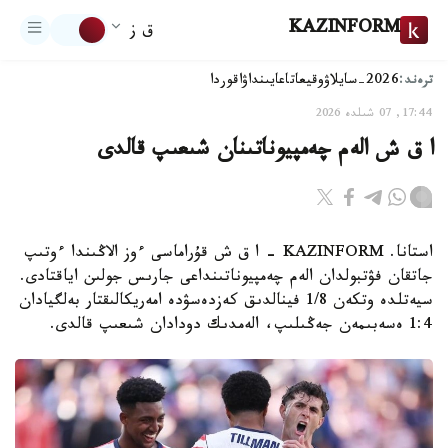
KAZINFORM
ق ز
ترەند:
2026-سايلاۋ
وقيعا
تاعايىنداۋ
اقوردا
17:44, 07 شىلدە 2026
ا ق ش الەم چەمپيوناتىنان شىعىپ قالدى
استانا. KAZINFORM - ا ق ش قۇراماسى ءوز الاڭىندا ءوتىپ
جاتقان فۋتبولدان الەم چەمپيوناتىنداعى جارىس جولىن اياقتادى.
سيەتلدە وتكەن 1/8 فينالدىق كەزدەسۋدە امەريكالىقتار بەلگيادان
1:4 ەسەبىمەن جەڭىلىپ، الەمدىك دودادان شىعىپ قالدى.