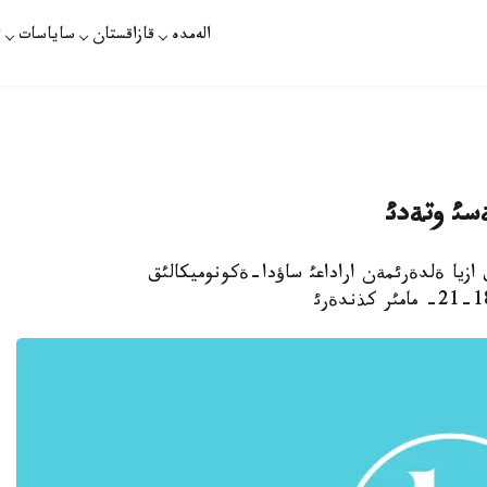
الەمدە
قازاقستان
ساياسات
ت
ازيا ةلدةرئمةن اراداعئ ساؤدا-ةكونوميكالئق