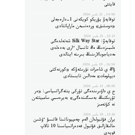
قايتتى
14:06, 22 مامىر 2026
توقايەۆ يۋريكو كويكەنى 1-دارەجەلى
«دوستىق» وردەنىمەن ماراپاتتادى
15:12, 21 مامىر 2026
توقايەۆ: Silk Way Star شەتەلدەگى
ەلىمىزدىڭ ەڭ تانىمال ءارى بەدەلدى
مەدياجوبالارىنىڭ بىرىنە اينالدى
16:54, 19 مامىر 2026
ۋاڭ ي شاحرات نۇرىشەۆكە «كورنەكتى
ديپلومات» مەدالىن تابىستادى
08:00, 15 مامىر 2026
ج ي داۋىرىندەگى تۇركى ينتەگراتسياسى: «ەر
تۇرىكتىڭ بەسىگىندەگى» بەيرەسمي سامميتتەن
نە كۇتەمىز
12:26, 10 مامىر 2026
يران فۋتبولدان الەم چەمپيوناتىنا قاتىسۋ ءۇشىن
حالىقارالىق فۋتبول فەدەراتسياسىنا 10 تالاپ
قويدى