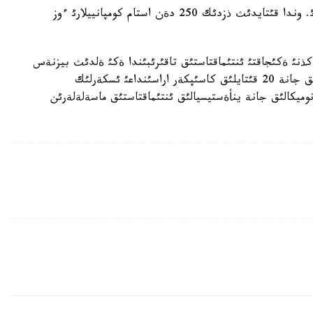
كورمةنئث جالپئ اؤماعئ 7 مئث شارشئ مةتردئ قذرايدئ. وندا قئتايدئث ذزدئك 250 دةن استام كومپانييلارئ ءوز
العان ءئس-شارا اياسئندا 19- مامئر كذنئ ةكئجاقتئ ئنتئماقتاستئق تاقئرئبئندا ةكئ ةلدئث بيزنةس
ذيئمدارئنئث پلةنارلئق وتئرئسئ مةن 22 قازاقستاندئق جانة 20 قئتايلئق كاسئپكةر اراسئنداعئ ئسكةرلئك
ميكالئق جانة ينأةستيسيالئق ئنتئماقتاستئق ماسةلةلةرئن