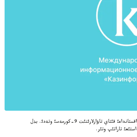
الماتئداعئ «اتاكةنت-ةكسپو» كورمة ورتالئعئندا قازاقستانداعئ قئتاي تاؤارلارئنئث 9-كورمةسئ وتةدئ. بذل
ستئعئ تاراتئپ وتئر.