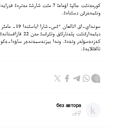
ونئمدةرئن ذسئنادئ.
سونداي-اق ات
كةزدةسؤلةر وتةدئ. وندا بيزنةسمةندةر ساؤدا-ةكونو
تالقئلايدئ.
без автора
اۆتور