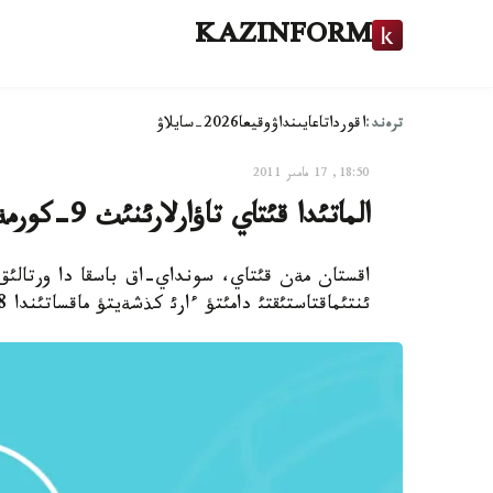
KAZINFORM
ترەند:
اقوردا
تاعايىنداۋ
وقيعا
2026-سايلاۋ
18:50, 17 مامىر 2011
الماتئدا قئتاي تاؤارلارئنئث 9-كورمةسئ وتةدئ
اقستان مةن قئتاي، سونداي-اق باسقا دا ورتالئق 
ئنتئماقتاستئقتئ دامئتؤ ءارئ كذشةيتؤ ماقساتئندا 18-21- مامئر كذندةرئ