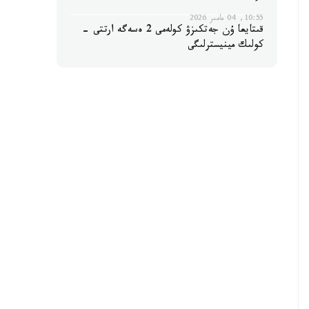
10:55, 04 مامىر 2026
قىتايعا ۇن جەتكىزۋ كولەمى 2 ەسەگە ارتتى -
كولىك مينيسترلىگى