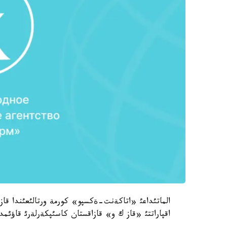
اقپاراتتئ «قاز ك و» قازاقستان كاسئپكةرلةرئ قاؤئمدا