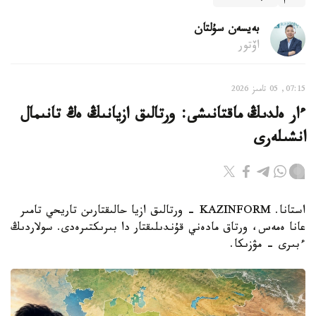
بەيسەن سۇلتان
اۆتور
07:15, 05 تامىز 2026
ءار ەلدىڭ ماقتانىشى: ورتالىق ازيانىڭ ەڭ تانىمال
انشىلەرى
استانا. KAZINFORM - ورتالىق ازيا حالىقتارىن تاريحي تامىر
عانا ەمەس، ورتاق مادەني قۇندىلىقتار دا بىرىكتىرەدى. سولاردىڭ
ءبىرى – مۋزىكا.