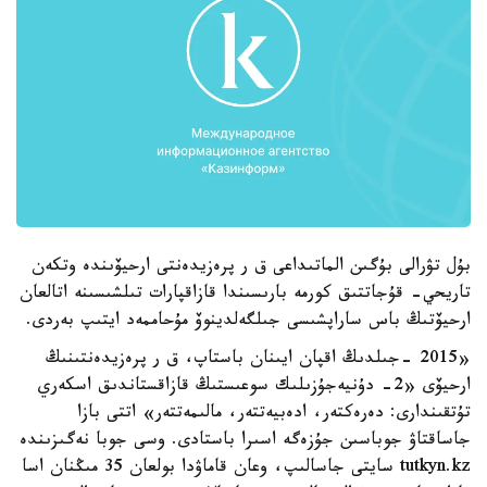
بۇل تۋرالى بۇگىن الماتىداعى ق ر پرەزيدەنتى ارحيۆىندە وتكەن
تاريحي- قۇجاتتىق كورمە بارىسىندا قازاقپارات تىلشىسىنە اتالعان
ارحيۆتىڭ باس ساراپشىسى جىلگەلدينوۆ مۇحاممەد ايتىپ بەردى.
«2015 -جىلدىڭ اقپان ايىنان باستاپ، ق ر پرەزيدەنتىنىڭ
ارحيۆى «2- دۇنيەجۇزىلىك سوعىستىڭ قازاقستاندىق اسكەري
تۇتقىندارى: دەرەكتەر، ادەبيەتتەر، مالىمەتتەر» اتتى بازا
جاساقتاۋ جوباسىن جۇزەگە اسىرا باستادى. وسى جوبا نەگىزىندە
tutkyn.kz سايتى جاسالىپ، وعان قاماۋدا بولعان 35 مىڭنان اسا