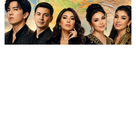
Фото: aikyn.kz
شىلدە ايىنىڭ سوڭعى كۇنى قىرعىزستاننىڭ شولپان-اتا
قالاسىندا ورتالىق ازيا مەملەكەتتەرى باسشىلارىنىڭ كەزەكتى
كونسۋلتاتيۆتىك كەزدەسۋى ءوتتى. جيىنعا قازاقستان،
قىرعىزستان، وزبەكستان، تاجىكستان جانە تۇرىكمەنستان
پرەزيدەنتتەرى قاتىسىپ، وڭىرلىك ىنتىماقتاستىقتى دامىتۋ،
ەكونوميكالىق بايلانىستاردى نىعايتۋ جانە مادەني-گۋمانيتارلىق
ارىپتەستىكتى كەڭەيتۋ ماسەلەلەرىن تالقىلادى. بۇل كەزدەسۋ
ورتالىق ازيا ەلدەرىنىڭ ءوزارا ىقپالداستىعى كۇن وتكەن سايىن
ارتىپ كەلە جاتقانىن تاعى ءبىر مارتە كورسەتتى.