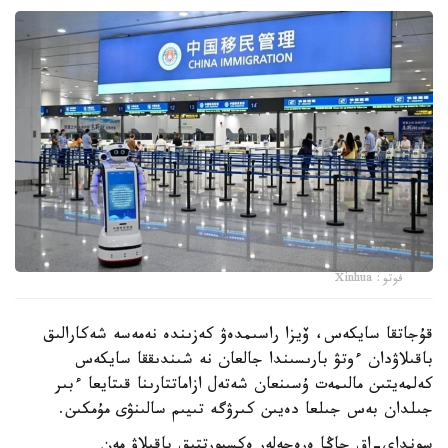
فوتو: Xinhua
قۇجاتقا سايكەس، ۆيزا راسىمدەۋ كەزىندە نەمەسە شەكارالىق
باقىلاۋدان ءوتۋ بارىسىندا جالعان نە شىندىققا سايكەس
كەلمەيتىن مالىمەت ۇسىنعان شەتەل ازاماتتارىنا قىتايعا ءبىر
جىلدان بەس جىلعا دەيىن كىرۋگە تىيىم سالىنۋى مۇمكىن.
سونداي-اق جاڭا ەرەجەلەر ەكسپورتتىق باقىلاۋ مەن