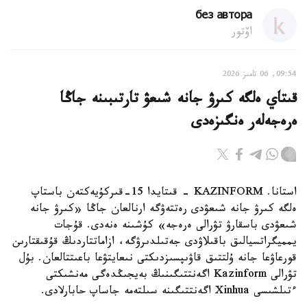
без автора
اۆتور
09:54, 06 تامىز 2026
قىتاي ەلگە كىرۋ جانە شىعۋ تارتىبىنە جاڭا
ەرەجەلەر ەنگىزەدى
استانا. KAZINFORM - قىتايدا 15-قىركۇيەكتەن باستاپ
ەلگە كىرۋ جانە شىعۋدى رەتتەۋگە ارنالعان جاڭا «كىرۋ جانە
شىعۋدى باسقارۋ تۋرالى ەرەجە» كۇشىنە ەنەدى. قۇجات
يمميگراتسيالىق باقىلاۋدى جەتىلدىرۋگە، ازاماتتاردىڭ قۇقىقتارىن
قورعاۋعا جانە ۇلتتىق قاۋىپسىزدىكتى نىعايتۋعا باعىتتالعان. بۇل
تۋرالى Kazinform اگەنتتىگىنىڭ بەيجىڭدەگى مەنشىكتى
ءتىلشىسى Xinhua اگەنتتىگىنە سىلتەمە جاساپ حابارلادى.