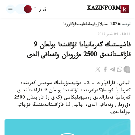
KAZINFORM
ق ز
ترەند:
2026-سايلاۋ
وقيعا
تاعايىنداۋ
اقوردا
13:14, 04 مامىر 2017
فاشيستىك گەرمانيادا تۇتقىندا بولعان 9
قازاقستاندىق 2500 ەۋرودان وتەماقى الدى
الماتى. قازاقپارات - 2- دۇنيەجۇزىلىك سوعىس كەزىندە
گەرمانيا كونسلاگەرلەرىندە تۇتقىندا بولعان 9 قازاقستاندىق
گەرمانيا فەدارالدىق رەسپۋبليكاسى (گ ف ر) تاراپىنان 2500
ەۆرودان وتەماقى الدى، جالپى 13 قازاقستاندىقتىڭ قۇجاتى
جولداندى.