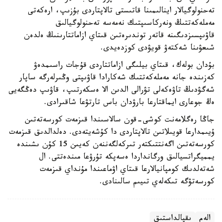
تەحنولوگيالار اينالىمىنا قاتىستى تالاپتاردى بۇزىپ، ارەكەتى
مەملەكەتتىڭ ونەركاسىپتىك نەمەسە تەحنولوگيالىق
قاۋىپسىزدىگىنە قاتەر توندىرەتىن قىتاي ازاماتتارىنىڭ ەلدەن
شىعۋىنا شەكتەۋ قويۋدى كوزدەيدى.
بۇدان بولەك، قىتاي بيلىگى ازاماتتاردى قۇجات راسىمدەۋ
كەزىندە جانە مەملەكەتتىك شەكارادا قاۋىپتى وڭىرلەرگە ساپار
شەگۋدىڭ تاۋەكەلى تۋرالى الدىن الا ەسكەرتىپ، قاۋىپ دەڭگەيى
ەڭ جوعارى ايماقتارعا بارۋدان باس تارتۋعا شاقىرادى.
جاڭا رەگلامەنت كوشى-قون سالاسىندا قىزمەت كورسەتەتىن
ۇيىمدارعا قويىلاتىن تالاپتاردى دا كۇشەيتەدى. دەلدالدىق قىزمەت
كورسەتەتىن اگەنتتىكتەر تىركەلگەننەن كەيىن 15 كۇن ىشىندە
يمميگراتسيالىق ورگانداردا ەسەپكە تۇرۋعا مىندەتتى. ال
شەتەلدىك كومپانيالارعا قىتاي اۋماعىندا مۇنداي قىزمەت
كورسەتۋگە تىكەلەي تىيىم سالىنادى.
الەم
ىقپالداستىق