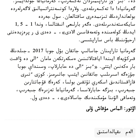
دە، ءبىز ءوز تاراپىمىزدان تەكسەرىپ، گەرمانياعا جولدايمىز.
گەرمانيادا دا تەكسەرىلەدى. ولاردا كونسەنتراتسيالىق لاگەرلەردە
بولعانداردىڭ تىزىمدەرى ساقتالعان. سول جەردە
سايكەستەندىرىلەدى. ەگەر بارلىعى انىقتالسا، وندا 1 - 1,5
ايدىڭ كولەمىندە وتەمەقاسىن الادى»، - دەدى ق ر پرەزيدەنتى
ارحيۆىنىڭ باس ساراپشىسى.
گەرمانيا تاراپىنان جاسالىپ جاتقان بۇل جوبا 2017 -جىلدىڭ
قىركۇيەك ايىندا اياقتالاتىنىن ەسكەرتكەن مامان ءالى دە ۋاقىت
بار ەكەنىن ايتتى. «ءبىز ءالى دە حابارلاپ، وسىنداي جوبا
جۇزەگە اسىرىلىپ جاتقانىن ايتىپ جاتىرمىز. كوزى ءتىرى
قازاقستاندىق اسكەري تۇتقىن بولسا، كەرەك قۇجاتتارىن
جىبەرىپ، بىزگە حابارلاسسا، گەرمانياعا تەزىرەك جىبەرىپ،
وتەماقى الۋىنا مۇمكىندىك جاسالادى»، - دەدى ول.
اۆتور: الماس مۇقاش ۇلى
الەم
ىقپالداستىق