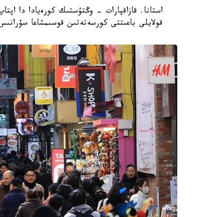
استانا. قازاقپارات - وڭتۇستىك كورەيادا دا اپتا
قولايلى باعىتتى كورسەتەتىن قوسىمشاعا سۇرانىس