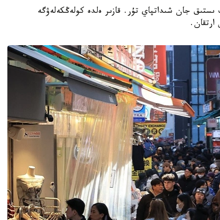
پ ىستىق جان شىداتپاي تۇر. قازىر ەلدە كولەڭكەلەۋگە
 ارتقان.