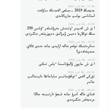
17:46, 06 تامىز 2026
بەيجىڭ 2029 -جىلعى الەمدىك ساۋلەت
استاناسى بولىپ جاريالاندى
12:39, 06 تامىز 2026
ا ق ش كەيبىر ءوتىنىش بەرۋشىلەر ءۇشىن 250
مىڭ دوللارعا دەيىن ۆيزالىق دەپوزيتتەر ەنگىزدى
12:10, 06 تامىز 2026
دەكرەتتىك تولەم نەگە ازايدى جانە ەندى قالاي
ەسەپتەلەدى؟
10:52, 06 تامىز 2026
ا ق ش جاپون ۆاليۋتاسىنا ءباس تىكتى
10:41, 06 تامىز 2026
تۇركى الەمى ءتولقۇجاتسىز ساياحاتقا دايىندالىپ
جاتىر
09:54, 06 تامىز 2026
قىتاي ەلگە كىرۋ جانە شىعۋ تارتىبىنە جاڭا
ەرەجەلەر ەنگىزەدى