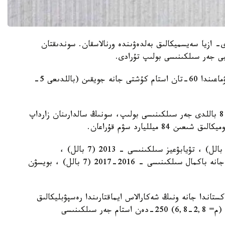
ى- ازيا سەيسميكالىق بەلدەۋىندە ورنالاسقان. سوندىقتان
يى جەر سىلكىنىسى بولىپ تۇرادى.
1900 -جىلدان باستاپ بۇگىنگى كۇنگە دەيىن ەل اۋماعىندا 60-تان استام كۇشتى جانە جويقىن (باللدىعى 5-
كەيىنگى 10 جىل ىشىندە رەسپۋبليكادا التى رەت 6-8 باللدى جەر سىلكىنىسى بولىپ، سونىڭ سالدارىنان زارداپ
ولاردىڭ ەڭ كۇشتىسى: كون سىلكىنىسى - 2011 (8 بالل) ، تۋيابۋعيز سىلكىنىسى - 2013 (7 بالل) ،
مارجونبۋلوق سىلكىنىسى - 2013 (8 بالل) ، كيتاب جانە باكمال سىلكىنىسى - 2016-2017 (7 بالل) ، بويسۋن
يىن وزبەكستاندا جانە ونىڭ شەكارالاس ايماقتارىندا رەسپۋبليكالىق
سەيسموپروگنوزدىق باقىلاۋ ورتالىعىمەن ماگنيتۋداسى (م= 2,8-6,8) 250-دەن استام جەر سىلكىنىسى