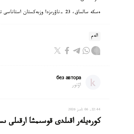
ەسكە سالساق، 23 -ناۋرىزدا وزبەكستان استاناسى تاشكەنتتە جانە باسقا قالالاردا قۋاتتى جەر سىلكىنىسى بولدى.
الەم
без автора
اۆتور
22:44, 06 تامىز 2026
كورەيلەر اقىلدى قوسىمشا ارقىلى ىس