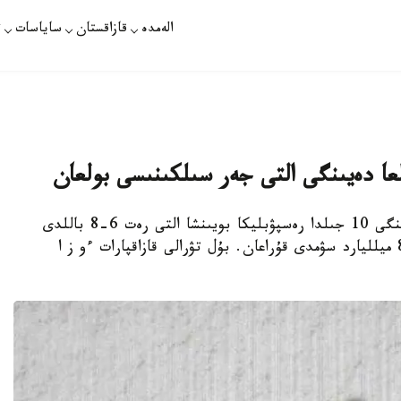
الەمدە
قازاقستان
ساياسات
ت
تاشكەنت. ءوزا - قازاقپارات - وزبەكستاندا كەيىنگى 10 جىلدا رەسپۋبليكا بويىنشا التى رەت 6-8 باللدى
جەر سىلكىنىسى بولىپ، ەكونوميكالىق شىعىن 84 ميلليارد سۋمدى قۇراعان. بۇل تۋرالى قازاقپارات ءو ز ا