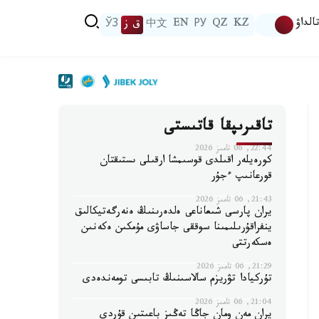
الداۋ
KZ
QZ
РУ
EN
中文
ق ز
ЎЗ
تاقىرىپقا قاتىستى
22:44, 06 تامىز 2026
كورەيلەر اقىلدى قوسىمشا ارقىلى ىستىقتان
قورعانىپ ءجۇر
21:43, 06 تامىز 2026
يران پارسى شىعاناعى ەلدەرىنىڭ ەنەرگەتيكالىق
ينفراقۇرىلىمىنا سوققى جاساۋى مۇمكىن ەكەنىن
ەسكەرتتى
21:29, 06 تامىز 2026
تۇركيادا تۋريزم سالاسىنىڭ تابىسى تومەندەدى
21:04, 06 تامىز 2026
يران مەن ومان جاڭا تەڭىز باعىتىن قۇردى