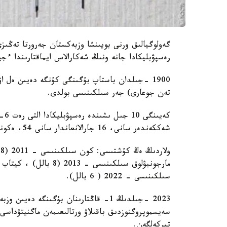
گەولوگيالىق ورنى بويىنشا وزبەكستان جەرورتا تەڭىز
رەسپۋبليكادا جانە ونىڭ شەكارالاس ايماقتارىندا ءج
تەن جوعارى) جەر سىلكىنىسى بولدى.
شەككەندەر سانى، 16 جارالانعاندار سانى 54، ەكونوميكالىق شىعىن 84 ميلليارد سۋم قۇراعان.
سىلكىنىسى - 2022 ( 6 بالل).
2023 -جىلدىڭ 1- قاڭتارىنان بۇگىنگە دە
تىركەلگەن.