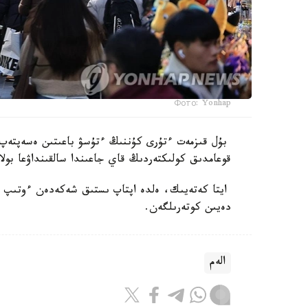
Фото: Yonhap
بۇل قىزمەت ءتۇرى كۇننىڭ ءتۇسۋ باعىتىن ەسەپتەپ،
قوعامدىق كولىكتەردىڭ قاي جاعىندا سالقىنداۋعا بولا
دەيىن كوتەرىلگەن.
الەم