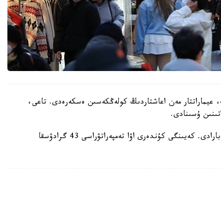
 عيماراتتار مەن اعاشتاردىڭ كولەڭكەسىن ەسكەرەدى. تاعى،
تىنىن ۇسىنادى.
ايتا كەتەيىك، ەلدە اپتاپ ىستىق شەكەدەن ءوتىپ بارادى. كەيىنگى كۇندەرى اۋا تەمپەراتۋراسى 43 گرادۋسقا