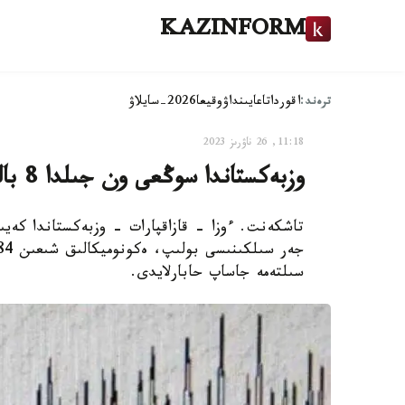
KAZINFORM
ترەند:
اقوردا
تاعايىنداۋ
وقيعا
2026-سايلاۋ
11:18, 26 ناۋرىز 2023
وزبەكستاندا سوڭعى ون جىلدا 8 بالعا دەيىنگى التى جەر سىلكىنىسى بولعان
سىلتەمە جاساپ حابارلايدى.