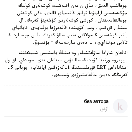
جوعالتىپ الدىق، ساۋران مەن اقمەشىت كوشەلەرى كولىك
جۇكتەمەسىن ازايتۋعا تولىق قاتىسپاي قالدى. ەكى كوشەنى
جوعالتقاندىقتان، كورشى كوشەلەردى كۇشەيتۋ كەرەك. ال
سىننان قورقىپ، وسى كۇيىندە قالدىرۋعا بولمايدى. قابانباي
باتىر كوشەسىن 8 جولاقتى ەتىپ سالۋ كەرەك. باس جوسپاردىڭ
تالابى سونداي»، - دەدى سارسەنبەك ءجۇنىسوۆ.
اتالعان شارادا ساۋلەتشىلەر وداعىنىڭ باسشىسى شىمكەنتتە
يپپودروم ورنىنا ءۇيدىڭ سالىنۋىن سىناعان ەدى. سونداي-اق ول
استاناداعى LRT قۇرىلىسىنىڭ 1-كەزەڭىن اياقتاپ، جوبانى 5-
كەزەڭگە دەيىن جالعاستىرۋدى ۇسىندى.
без автора
اۆتور