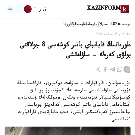
KAZINFORM
ق ز
ترەند:
2026-سايلاۋ
وقيعا
تاعايىنداۋ
اقوردا
19:44, 28 شىلدە 2022
ەلوردانىڭ قابانباي باتىر كوشەسى 8 جولاقتى
بولۋى كەرەك - ساۋلەتشى
نۇر-سۇلتان. قازاقپارات - ساۋلەت دوكتورى، قازاقستاننىڭ
قۇرمەتتى ساۋلەتشىسى سارسەنبەك ءجۇنىسوۆ ورتالىق
كوممۋنيكاتسيالار قىزمەتىندە وتكەن «دوڭگەلەك ۇستەلدە»
استاناداعى قابانباي باتىر كوشەسىن كەڭەيتۋ جوباسىن
جالعاستىرۋ كەرەكتىگىن ايتتى، دەپ حابارلايدى قازاقپارات
ءتىلشىسى.