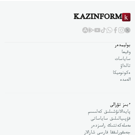
KAZINFORM
بوليمدەر
وقيعا
ساياسات
تالداۋ
ەكونوميكا
الەمدە
ءبىز تۋرالى
پايدالانۋشىلىق كەلىسىم
قۇپىيالىلىق ساياساتى
مەملەكەتتىك رامىزدەر
جەمقورلىققا قارسى شارالار