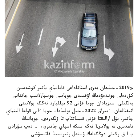
«2019-جىلدان بەرى استاناداعى قابانباي باتىر كوشەسىن
كۇردەلى جوندەۋدىڭ اۋقىمدى جوباسى جوسپارلانىپ جاتقانى
بەلگىلى. سىزبادان جوبا قۇنى 92 ميلليارد تەڭگە بولاتىنى
انىقتالعان. ءبىراق 2022-جىل بولسادا، جوبا ءالى قولعا الىنباي
جاتىر. بۇل ارالىقتا قۇنى قىمباتتاپ تا ۇلگەردى. جوبانىڭ
تاعدىرى نە بولادى؟ نەگە ىسكە اسپاي جاتىر»، - دەپ سۇرادى
ب ا ق وكىلى دوڭگەلەك ۇستەل وتىرىسىنا قاتىسۋشى