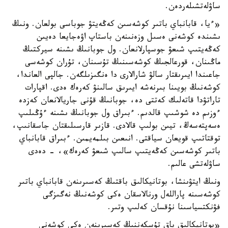
ساۋلەتشىلەردەن.
«ءيا، قابانباي باتىر كوشەسىن كەڭەيتۋ جوباسى بولعان. ونىڭ
ىشىندە كوشەنى ەسىل وزەنىنەن باستاپ اۋەجايعا دەيىن
كەڭەيتىپ شىعۋ جوسپارلانعان. ول جوبانىڭ ىشىنە سيركتىڭ
ماڭىنان، قورعالجىڭ كوشەسىنىڭ تۇسىنان، تۇران كوشەسى
جاعىندا ايىرىقتار سالۋ شارالارى دا ەنگىزىلگەن. جالپى العاندا،
كوشەنىڭ بويىنا بىرنەشە ايىرىق سالىنۋ كەرەك ەدى. اقپارات
تاراتۋدا قاتەلىك كەتتى دە، جوبانىڭ قۇنى جاريالانعان كەزدە
ءوزىم دە شوشىپ قالدىم. ءبىراق ول جوبانىڭ ىشىنە ءۇڭىلىپ
ەسەپتەسەڭ، تيىن بولىپ قالادى. قازىر قارسىلىقتان جاسقانىپ،
توقتاتىپ قويعان سياقتى. انىعىن بىلمەيمىن. ءبىراق قابانباي
باتىر كوشەسىن كەڭەيتىپ سالىپ شىعۋ كەرەك»، - دەدى
ساۋلەتشى عالىم.
ونىڭ ايتۋىنشا، بوتانيكالىق باقتىڭ كەسىرىنەن قابانباي باتىر
كوشەسىنە پاراللەل ورنالاسقان ەكى كوشەنىڭ نەگىزگى
فۋنكتسياسىنا نۇقسان كەلىپ وتىر.
«بوتانيكالىق باق تۇسكەننىڭ كەسىرىنەن ەكى كوشەنى