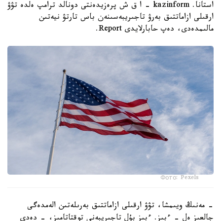
استانا. kazinform - ا ق ش پرەزيدەنتى دونالد ترامپ ەلدە تۋۋ
ارقىلى ازاماتتىق بەرۋ تاجىريبەسىنەن باس تارتۋ نيەتىن
مالىمدەدى، دەپ حابارلايدى Report.
Фото: Pexels
- مەنىڭ ويىمشا، تۋۋ ارقىلى ازاماتتىق بەرىلەتىن الەمدەگى
جالعىز ەل - ءبىز. ءبىز بۇل تاجىريبەنى توقتاتامىز، - دەدى