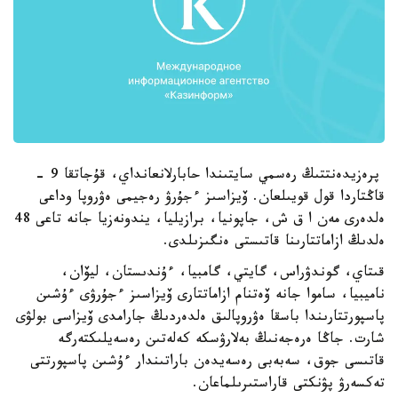
پرەزيدەنتتىڭ رەسمي سايتىندا حابارلانعانداي، قۇجاتقا 9 -
قاڭتاردا قول قويىلعان. ۆيزاسىز ءجۇرۋ رەجيمى ەۋروپا وداعى
ەلدەرى مەن ا ق ش، جاپونيا، برازيليا، يندونەزيا جانە تاعى 48
ەلدىڭ ازاماتتارىنا قاتىستى ەنگىزىلدى.
قىتاي، گوندۋراس، گايتي، گامبيا، ءۇندىستان، ليۆان،
ناميبيا، ساموا جانە ۆەتنام ازاماتتارى ۆيزاسىز ءجۇرۋى ءۇشىن
پاسپورتتارىندا باسقا ەۋروپالىق ەلدەردىڭ جارامدى ۆيزاسى بولۋى
شارت. جاڭا ەرەجەنىڭ بەلارۋسكە كەلەتىن رەسەيلىكتەرگە
قاتىسى جوق، سەبەبى رەسەيدەن باراتىندار ءۇشىن پاسپورتتى
تەكسەرۋ پۋنكتى قاراستىرىلماعان.