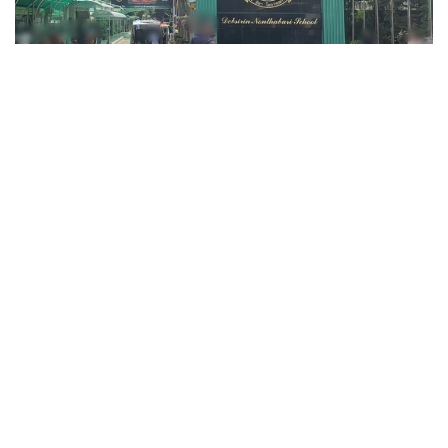
Фото: ข่าวสด
قازا بولعاندار اراسىندا ءۇش ءمۇعالىم، ءۇش وقۋشى جانە وزىنە
قول جۇمساعان شابۋىلداۋشى بولدى. جاراقات العان ەكى ادامنىڭ
جاعدايى اۋىر.
پوليتسيانىڭ مالىمەتىنشە، شابۋىلداۋشى 14 جاستاعى وقۋشى
بولعان. ول كەم دەگەندە 26 رەت وق اتقان، ال تۇتقىندالعاننان
كەيىن ودان تاعى 34 وق تابىلعان. الدىن الا مالىمەت بويىنشا،
تاپانشا ونىڭ اتاسىنا تيەسىلى بولعان.
پوليتسيا سونىمەن قاتار شابۋىلداۋشى مەكتەپ اۋماعىندا وق
اتپاس بۇرىن اتا-اجەسىن ۇيىندە اتىپ ولتىرگەن دەپ شامالاپ
وتىر.