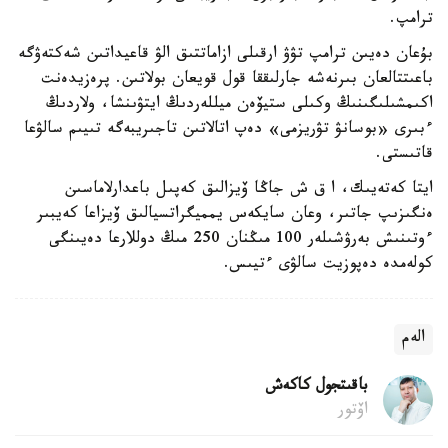
ترامپ.
بۇعان دەيىن ترامپ تۋۋ ارقىلى ازاماتتىق الۋ قاعيداتىن شەكتەۋگە
باعىتتالعان بىرنەشە جارلىققا قول قويعان بولاتىن. پرەزيدەنت
اكىمشىلىگىنىڭ وكىلى ستيۆەن ميللەردىڭ ايتۋىنشا، ولاردىڭ
ءبىرى «بوسانۋ تۋريزمى» دەپ اتالاتىن تاجىريبەگە تىيىم سالۋعا
قاتىستى.
ايتا كەتەيىك، ا ق ش جاڭا ۆيزالىق كەپىل باعدارلاماسىن
ەنگىزىپ جاتىر، وعان سايكەس يمميگراتسيالىق ۆيزاعا كەيبىر
ءوتىنىش بەرۋشىلەر 100 مىڭنان 250 مىڭ دوللارعا دەيىنگى
كولەمدە دەپوزيت سالۋى ءتيىس.
الەم
باقىتجول كاكەش
اۆتور