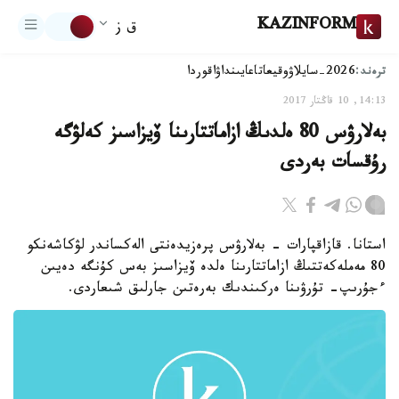
KAZINFORM
ق ز
ترەند:
2026-سايلاۋ
وقيعا
تاعايىنداۋ
اقوردا
14:13, 10 قاڭتار 2017
بەلارۋس 80 ەلدىڭ ازاماتتارىنا ۆيزاسىز كەلۋگە
رۇقسات بەردى
استانا. قازاقپارات - بەلارۋس پرەزيدەنتى الەكساندر لۋكاشەنكو
80 مەملەكەتتىڭ ازاماتتارىنا ەلدە ۆيزاسىز بەس كۇنگە دەيىن
ءجۇرىپ- تۇرۋىنا ەركىندىك بەرەتىن جارلىق شىعاردى.