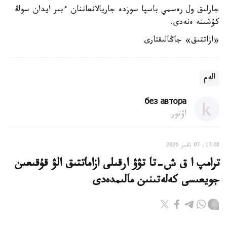
جارلىق ول رەسمي باسپا سوزدە جاريالانعاننان ءبىر ايدان سوڭ
كۇشىنە ەنەدى.
«ازاتتىق» جاڭالىقتارى
الەم
без автора
اۆتور
17:08, 07 تامىز 2026
ترامپ ا ق ش-تا تۋۋ ارقىلى ازاماتتىق الۋ قۇقىعىن
جويعىسى كەلەتىنىن مالىمدەدى