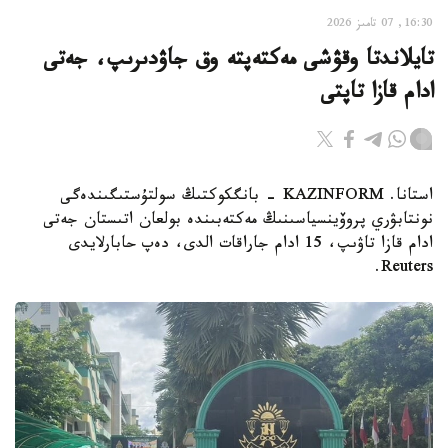
16:30, 07 تامىز 2026
تايلاندتا وقۋشى مەكتەپتە وق جاۋدىرىپ، جەتى
ادام قازا تاپتى
استانا. KAZINFORM - بانگكوكتىڭ سولتۇستىگىندەگى
نونتابۋري پروۆينسياسىنىڭ مەكتەبىندە بولعان اتىستان جەتى
ادام قازا تاۋىپ، 15 ادام جاراقات الدى، دەپ حابارلايدى
Reuters.