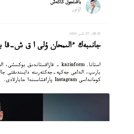
باقىتجول كاكەش
اۆتور
08:55, 07 تامىز 2026
جانىبەك ءالىمحان ۇلى ا ق ش-قا بار
استانا. kazinform - قازاقستاندىق 
بارىپ، الداعى جەكپە-جەكتەرىنە دايىندىقتى جال
كومانداسى Instagram پاراقشاسىندا حابارلادى.