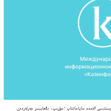
 كومانداسىنىڭ ەكى ويىنشىسى الەمدە ساياحاتتاپ ءجۇرىپ، ىڭعايسىز جەرلەردەن