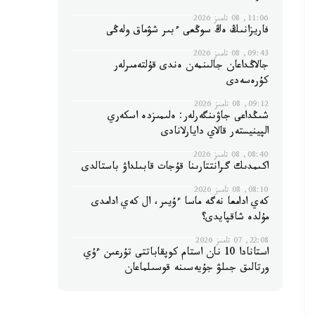
11:06, 08 تامىز 2026
فاريزانىڭ ەڭ سوڭعى ءبىر شۋماق ولەڭى
09:43, 08 تامىز 2026
جالاڭداعان جالىنمەن ەندى قۇلتەمىرلەر
كۇرەسەدى
09:12, 08 تامىز 2026
شىڭداعى جاۋىنگەرلەر: ەلىمىزدە اسكەري
الپينيستەر قالاي دايارلانادى
08:40, 08 تامىز 2026
اكىمدىك گرانتتارىنا قۇجات قابىلداۋ باستالدى
08:10, 08 تامىز 2026
كەي ادامعا نەگە ماسا ءۇيىر، ال كەي ادامدى
مۇلدە شاقپايدى؟
22:08, 07 تامىز 2026
استانادا 10 نان استام كوپقاباتتى تۇرعىن ءۇي
ورتالىق جىلۋ جۇيەسىنە قوسىلماعان