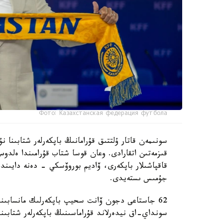
Фото: Казахстанская федерация футбола
سونىمەن قاتار ۇلتتىق قۇرامانىڭ باپكەرلەر شتابىنا
قىزمەتىن اتقارادى. وعان قوسا شتاب قۇرامىندا ەل
قاقپاشىلار باپكەرى، ۆاديم بوروۆسكي - دەنە دايىند
جۇمىس ىستەيدى.
62 جاستاعى دجون ۆانت سحيپ باپكەرلىك مانسابىندا 
سونداي-اق نيدەرلاند قۇراماسىنىڭ باپكەرلەر شتابىند