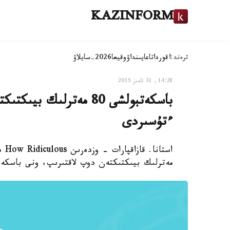
KAZINFORM
ترەند:
اقوردا
تاعايىنداۋ
وقيعا
2026-سايلاۋ
14:28, 31 تامىز 2015
باسكەتبولشى 80 مەترلى
ءتۇسىردى
مەترلىك بيىكتىكتەن دوپ لاقتىرىپ، ونى باسكەت