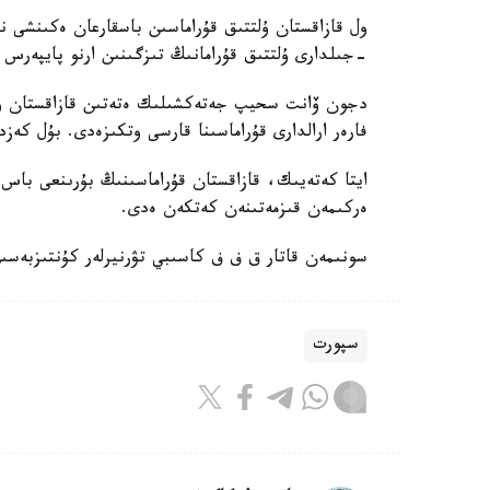
-جىلدارى ۇلتتىق قۇرامانىڭ تىزگىنىن ارنو پايپەرس
فارەر ارالدارى قۇراماسىنا قارسى وتكىزەدى. بۇل كەزد
ايتا كەتەيىك، قازاقستان قۇراماسىنىڭ بۇرىنعى باس ب
ەركىمەن قىزمەتىنەن كەتكەن ەدى.
سونىمەن قاتار ق ف ف كاسىبي تۋرنيرلەر كۇنتىزبەسى
سپورت