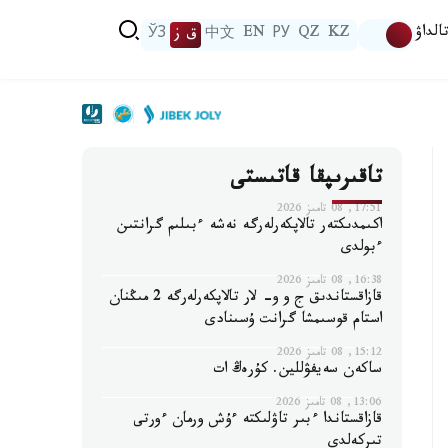
الداۋ
KZ
QZ
РУ
EN
中文
ق ز
ЎЗ
تاقىرىپقا قاتىستى
17:51, 08 تامىز 2026
اكىمدىكتەر تالاپكەرلەرگە نەشە ءبىلىم گرانتىن
ءبولدى
16:38, 08 تامىز 2026
قازاقستاندىق ج و و- لار تالاپكەرلەرگە 2 مىڭنان
استام قوسىمشا گرانت ۇسىنادى
15:12, 08 تامىز 2026
ساكەن سەيفۋللين. كۇرەڭ ات
13:06, 08 تامىز 2026
قازاقستاندا ءبىر تاۋلىكتە ءۇش ورمان ءورتى
تىركەلدى