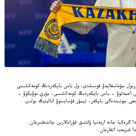
 نۇربول جۇماسقاليەۆ قوسىلدى. ول باس باپكەردىڭ كومەكشىسى
دوس احمەتوۆ - باس باپكەردىڭ كومەكشىسى، يۋري نوۆيكوۆ -
ىعى جونىندەگى باپكەر، تيمۋر قۇسايىنوۆ اناليتيك بولىپ
گرەكيا جانە ارمەنيا ۇلتتىق قۇرامالارىن جاتتىقتىرعان.
ا قىزمەت اتقارعان.