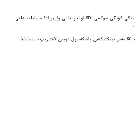
نگى كۇنگى سوڭعى الاڭ لوندونداعى وليمپيادا ساياباعىنداعى
سپورتشىلار قۇرىلىستىڭ جوعارى يارۋسىنا كوتەرىلىپ، 80 مەتر بيىكتىكتەن باسكەتبول دوبىن لاقتىرىپ، نىساناعا