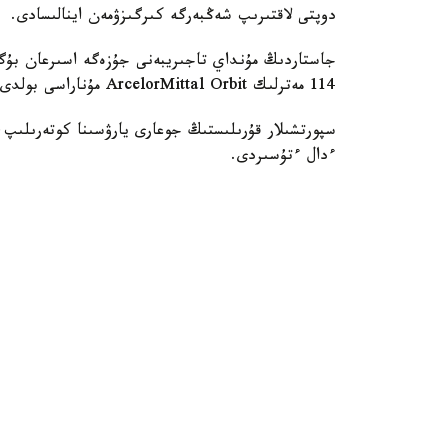
دوپتى لاقتىرىپ شەڭبەرگە كىرگىزۋمەن اينالىسادى.
جاستاردىڭ مۇنداي تاجىريبەنى جۇزەگە اسىرعان بۇگى
114 مەترلىك ArcelorMittal Orbit مۇناراسى بولدى.
ءدال ءتۇسىردى.