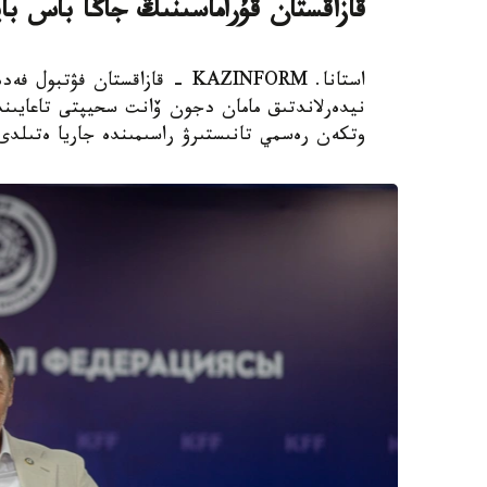
قازاقستان قۇراماسىنىڭ جاڭا باس با
استانا. KAZINFORM - قازاقستان
نيدەرلاندتىق مامان دجون ۆانت سحيپتى تاعايىندا
وتكەن رەسمي تانىستىرۋ راسىمىندە جاريا ەتىلدى