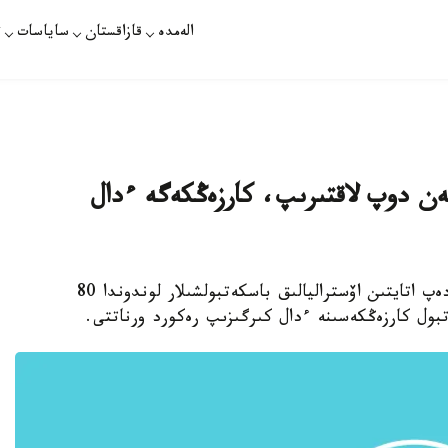
الەمدە
قازاقستان
ساياسات
ت
ك بيىكتىكتەن دوپ لاقتىرىپ، كارزەڭكەگە ءدال
استانا. قازاقپارات - وزدەرىن How Ridiculous دەپ اتايتىن اۆستراليالىق باسكەتبولشىلار لوندوندا 80
بول كارزەڭكەسىنە ءدال كىرگىزىپ رەكورد ورناتتى.