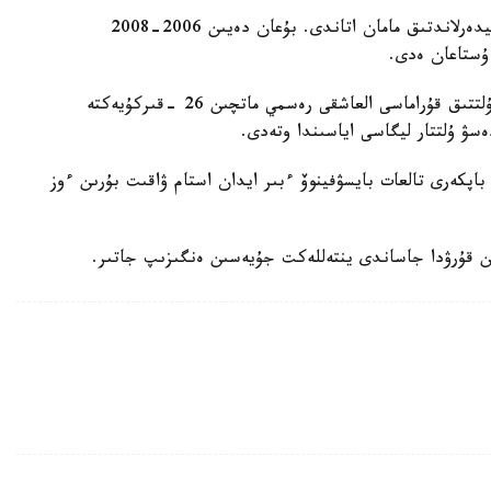
ول قازاقستان ۇلتتىق قۇراماسىن باسقارعان ەكىنشى نيدەرلاندتىق مامان اتاندى. بۇعان دەيىن 2006-2008
 ۇستاعان ەدى.
دجون ۆانت سحيپ جەتەكشىلىك ەتەتىن قازاقستان ۇلتتىق قۇراماسى العاشقى رەسمي ماتچىن 26 -قىركۇيەكتە
ەسۋ ۇلتتار ليگاسى اياسىندا وتەدى.
اپكەرى تالعات بايسۋفينوۆ ءبىر ايدان استام ۋاقىت بۇرىن ءوز
ن قۇرۋدا جاساندى ينتەللەكت جۇيەسىن ەنگىزىپ جاتىر.