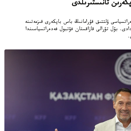
پكەرىن تانىستىرىلدى
 فۋتبول فەدەراتسياسى ۇلتتىق قۇرامانىڭ باس باپكەرى قىزمەتىنە
دى. بۇل تۋرالى قازاقستان فۋتبول فەدەراتسياسىندا
.