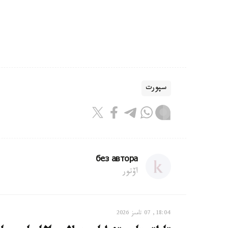
سپورت
без автора
اۆتور
18:04, 07 تامىز 2026