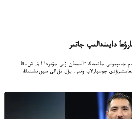
ۋعا دايىندالىپ جاتىر
بوكسشى، الەم چەمپيونى جانىبەك ءالىمحان ۇلى جۋىردا ا ق ش-قا
عاستىرۋدى جوسپارلاپ وتىر. بۇل تۋرالى سپورتشىنىڭ