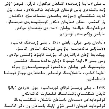
-جىلى 9-ايدا ۇرىمجىدە اشىلعان موڭعول، قازاق، قىرعىز ءۇش
ۇلت وكىلدەرى باس قوسقان قۇرىلتايعا شاقىرىلادى، مىنە، بۇل
كەزدە شىڭشىساي «سوۆەت وداعىمەن ىنتىماقتاسۋ» دەگەننەن
باز كەشىپ، ىشكى قىتايدان ەنگەن كوممۋنيستەردى قىرعىنداۋ،
قىزىلداردىڭ ىقپالىندا بولعان ادامداردى تۇتقىنداۋ سياقتى
ساياسي وزگەرىستەر تۋعىزادى.
دالەلحان وسى جولى، ياعني 1939 -جىلى ۇرىمجىگە كەلىپ،
دەنساۋلىق مەكەمەسىنە جاۋاپتى قىزمەتكە الىنادى. گانسۋ،
چيڭحايعا اۋعان قازاقتاردى اتا جۇرتىنا قايتۋعا ۇگىتشى بولادى،
وسى جىلى 9-ايدا شينجاڭ دۋبان مەكەمەسىنىڭ اقىلشىسى
جۋجىنجيڭ باس بولعان «تەكسەرۋ كوميسسياسىمەن» بىرگە
التايعا كەلىپ، مالشىلاردىڭ قولىنداعى مىلتىقتاردى جيناۋ قيمىلىنا
قاتىناسادى.
1940 -جىلى ورىنسىز قوقاي كورسەتىپ، جوق جەردەن ءپاتۋا
تاپقان شىڭشىساي ۇكىمەتىنىڭ قىلىقتارىنا كەكتەنگەن
كوكتوعايداعى ەسىمحان باستاعان مالشىلار، شىڭشىسايدىڭ
كوكتوعايعا قويعان اكىمى شۇي ارليڭ باستاعان ون ەكى ادامنىڭ