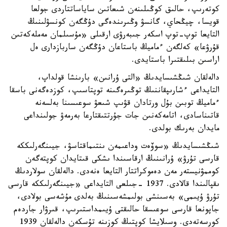
كوتەرىپ، حالىق كوڭىلىنەن شىعاتىن ساياساتتاردى جولعا
قويسا، چيڭحاي، گانسۋ وڭىرىندەگى دۇڭگەن كونسۋلىنىڭ
التايعا توپ-توپ اسكەر جىبەرۋى ارقىلى «مۇسىلمان مەملەكەتىن
قۇرۋعا» كەلگەن ءماميڭ باستاعان دۇڭگەن ساربازدارى ەل
اراسىن بىلىقتىرا باستايدى.
دالەلقان شىڭشىسايدىڭ «التى ۇرانىن» بارىنشا قولداپ،
التايداعى ءشارىپقاننىڭ توڭىرەگىنە توپتاسىپ، كوزدەگەنى باسقا
ءماميڭ توبىن بۇل ورتادان قۋىپ شىعۋ سوعىسىنا بەلسەنە
قاتىناسادى، اتامەكەنىن جات جۇرتتىقتارعا بەرمەۋ جولىنداعى
مايدان بەرىك بولدى.
شىڭشىسايدىڭ «سوۆەت وداعىمەن ىنتىماقتاسۋ، جيىنگەرلىككە
قارسى تۇرۋ» ۇرانىنىڭ ارقاسىندا ىشكى قىتايدان كوپتەگەن
كوممۋنيستەر مەن دەموكراتتار التايعا ەنەدى. دالەلقان سولاردىڭ
ىقپالىندا قالادى. 1937 -جىلعى التايداعى «جيىنگەرلىككە قارسى
تۇرۋ ۇيىمى» بەسىنشى بولىمشەسىنىڭ بەلدى مۇشەسى بولادى،
جاپونعا قارسى سوعىسقا حالىقتى ۇيىمداستىرىپ، قىرۋار جاردەم
كورسەتەدى. وسىلايشا كوپتىڭ كوزىنە تۇسكەن دالەلقان 1939