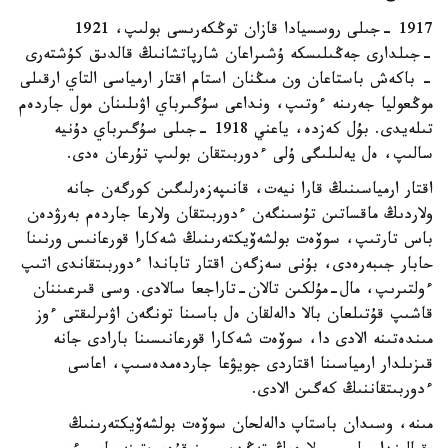
1917 -جىلى روسسيادا قازان توڭكەرىسى بولىپ، 1921
-جىلدارى جەڭىلىسكە ۇشىراعان شارپاتشانىڭ قالدىق كۇشتەرى
- باكەش باستاعان ون مىڭنان استام اقتار ارمياسى التاي ارقىلى
موڭعوليا جەرىنە ءوتىپ، ونداعى سۇگىرباي اۋىلىنان مول جاردەم
تىلەيدى. بۇل كەزدە، ياعني 1918 -جىلى سۇگىرباي دۇنيە
سالىپ، ەل يەلىلىگى ۇلى ءدوربىتقان بولىپ تۇرعان ەدى.
اقتار ارمياسىنىڭ قارا نيەت، قانىپەزەرلىگىن كورگەن جانە
ولاردىڭ ماقساتىن تۇسىنگەن ءدوربىتقان ولارعا جاردەم بەرۋدەن
باس تارتىپ، سوۆەت بولشەۆيكتەرىنىڭ شەكارا قورعانىس ورنىنا
حابار جىبەرەدى، بۇنى سەزگەن اقتار تاباندا ءدوربىتقاندى اتىپ
ءولتىرىپ، مال-مۇلكىن تالان-تاراجعا سالادى. وسى قىرعىننان
قاشىپ قۇتىلعان بالا دالەلقان ەل باسىنا تونگەن اۋىرلىقتى ءوز
مىندەتىنە الادى دا، سوۆەت شەكارا قورعانىسىنا بارادى جانە
قىزىلدار ارمياسىنا اقتاردى جويۋعا جاردەمدەسىپ، اعاسى
ءدوربىتقاننىڭ كەگىن الادى.
مىنە، وسىدان باستاپ دالەلحان سوۆەت بولشەۆيكتەرىنىڭ