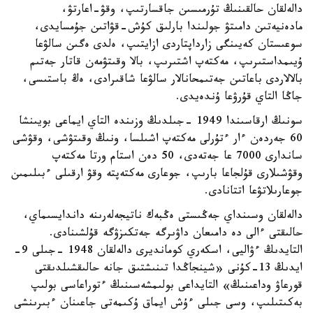
دالەلقان حالقىنىڭ تۇرمىسىن جاقسارتىپ، وقۋ-اعارتۋ،
مادەنيەتىن دامىتۋ جولىندا بارلىق كۇش-قۋاتىن جۇمسايدى،
سوعىستان كەيىنگى زارداپتاردى ازايتىپ، ەلدى ەگىن سالۋعا
ۇيىمداستىرىپ، مەكتەپ اشتىرىپ، بالا وقىتۋمەن قاتار جەتىم
بالالاردى باعاتىن جەتىمحانالار سالۋعا شاقىرادى، ەڭ باستىسى،
جاڭا التاي قۇرۋعا ۇندەيدى.
سونىڭ ارقاسىندا 1949 -جىلدىڭ وزىندە التاي ايماعى بويىنشا
60 جەردەن ءار ءتۇرلى مەكتەپ اشىلسا، ونىڭ وقىتۋشى، وقۋشى
ساندارى 7000 عا جەتەدى، 50 دەن استام ورتا مەكتەپ
وقۋشىلارى قۇلجاعا بارىپ، جوعارى مەكتەپتە وقۋ ارقىلى ءبىلىمىن
جوعارىلاتۋعا اتتانادى.
دالەلقان وسىنداي جەڭىستى ەڭبەك ناتيجەلەرىنە داندايسىماي،
حالىقتى ءالى دە دامىعان داۋىرگە جەتكىزۋگە قۇلشىنادى.
التايدىڭ ءۋاليى، اسكەري كومانديرى دالەلقان 1948 -جىلى 9-
ايدىڭ 13-كۇنى «شينجاڭدا تىنىشتىق جانە حالىقشىلدىقتى
قورعاۋ وداعىنىڭ» التايداعى بولىمشەسىنىڭ ءتوراعاسى بولىپ
بەكىتىلىپ، وسى جىلى ءۇش ايماق ۇكىمەتى جاعىنان ءبىرىنشى