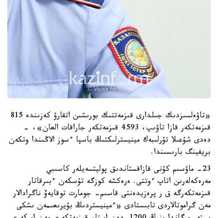
«تاۋەلسىزدىك جىلدارى قىزمەتتىك بورىشىن اتقارۋ كەزىندە 815
قىزمەتكەر قازا تاۋىپ، 4593 قىزمەتكەر جاراقات العان»، -
دەدى شۇعىلا تۇرلىبەك مينيسترلىكتىڭ باسپا ءسوز الاڭىندا وتكەن
بريفينگ بارىسىندا.
23- ماۋسىم كۇنى قازاقستاندىق پوليتسەيلەر كاسىبي
مەرەكەلەرىن اتاپ ءوتتى. ەرەكشە كوزگە تۇسكەن ءبىرقاتار
قىزمەتكەرگە ق ر پرەزيدەنتى قاسىم- جومارت توقايەۆ ناگرادالار
مەن گراموتالاردى تابىستادى «ءمينيستردىڭ بۇيرىعىمەن ىشكى