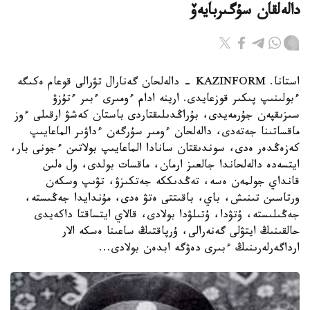
دالەلقان سۇگىربايەۆ
استانا. KAZINFORM - دالەلحان گەنارال تۋرالى قوعام ەكىگە
ءبولىنىپ پىكىر قوزعايدى. ارينە ادام ءومىرى ءبىر ءتۇزۋ
سىزىقپەن جۇرمەيدى، بۇراڭدىلىقتاردى باستان كەشۋ ارقىلى ءوز
ماقساتىنا جەتەدى، دالەلحان ءومىر سۇرگەن ءداۋىر الماعايىپ
كەزەڭدەر ەدى، سوندىقتان سانادا الماعايىپ بولاتىن ءجونى بار،
ايتسەدە دالەلحاندا جالعىز ارمان، ماقسات بولدى، ول ەلىن
قانداي جولمەن ەسە، تەڭدىككە جەتكىزۋ، تۋىپ وسكەن
ورتاسىن تىنىش، باي، باقىتتى ەتۋ ەدى، مۇندايدا جەڭىستە،
جەڭىلىستە، ۇتۋدا، ۇتىلۋدا بولادى، قالاي ايتساقتا داكەيدى
حالقىنىڭ ايتۋلى گەنەرالى، ۇرپاقتىڭ ساعىنا ەسكە الار
ارداگەرلەرىنىڭ ءبىرى دەۋگە ابدەن بولادى...