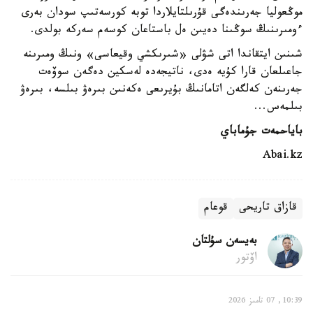
موڭعوليا جەرىندەگى قۇرىلتايلاردا توبە كورسەتىپ سودان بەرى
ءومىرىنىڭ سوڭىنا دەيىن ەل باستاعان كوسەم سەركە بولدى.
شىنىن ايتقاندا اتى شۋلى «شىرىكشي وقيعاسى» ونىڭ ومىرىنە
جاعىلعان قارا كۇيە ەدى، ناتيجەدە لەسكين دەگەن سوۆەت
جەرىنەن كەلگەن اتامانىڭ بۇيرىعى ەكەنىن بىرەۋ بىلسە، بىرەۋ
بىلمەس...
باياحمەت جۇماباي
Abai.kz
قازاق تاريحى
قوعام
بەيسەن سۇلتان
اۆتور
10:39, 07 تامىز 2026