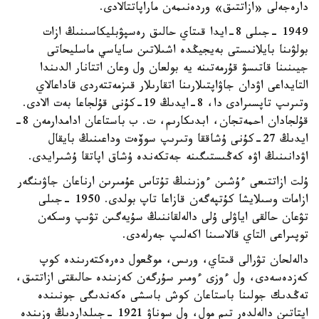
دارەجەلى «ازاتتىق» وردەنىمەن ماراپاتتالادى.
1949 -جىلى 8-ايدا قىتاي حالىق رەسپۋبليكاسىنىڭ ازات
بولۋىنا بايلانىستى بەيجيڭدە اشىلاتىن ساياسي ماسليحاتى
جيىنىنا قاتىسۋ قۇرمەتىنە يە بولعان ول وعان اتتانار الدىندا
التايداعى اۋدان جاۋاپتىلارىنا اتقارىلار قىزمەتتەردى قاداعالاي
وتىرىپ تاپسىرادى دا، 8-ايدىڭ 19-كۇنى قۇلجاعا بەت الادى.
قۇلجادان احمەتجان، ابدىكارىم، ت. ب باستاعان ادامدارمەن 8-
ايدىڭ 27-كۇنى ۇشاققا وتىرىپ سوۆەت وداعىنىڭ بايقال
اۋدانىنىڭ اۋە كەڭىستىگىنە جەتكەندە ۇشاق اپاتقا ۇشىرايدى.
ۇلت ازاتتىعى ءۇشىن ءوزىنىڭ تۇتاس عۇمىرىن ارناعان جاۋىنگەر
ازامات وسىلايشا كۇتپەگەن قازاعا تاپ بولدى. 1950 -جىلى
تۋعان حالقى اياۋلى ۇلى دالەلقاننىڭ سۇيەگىن تۋىپ وسكەن
توپىراعى التاي قالاسىنا اكەلىپ جەرلەدى.
دالەلحان تۋرالى قىتاي، ورىس، موڭعول دەرەكتەرىندە كوپ
كەزدەسەدى، ول ءوزى ءومىر سۇرگەن كەزىندە حالىقتى ازاتتىق،
تەڭدىك جولىنا باستاعان كوش باسشى ەكەندىگى جونىندە
ايتاتىن دالەلدەر تىم مول، ول سوناۋ 1921 -جىلداردىڭ وزىندە