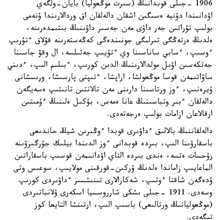
1906 -جىلى قوبدانىڭ (سىرت موڭعوليا) بايان-ولگەي
اۋدانىندا دۇنيە ەسىگىن اشقان دالەلقان اق وردالارىندا ۇنەمى
بولىپ تۇراتىن جەر داۋى مەن جەسىر داۋىنىڭ بىتىمدەرىنە،
ەلدىڭ ەرتەڭگى تىرلىگى جونىندەگى كەڭەستەرىنە قۇلاق ءتۇرىپ
ءوسىپ، ءسابي ساناسىنا وي ءتۇيىپ جەتىلسە، ال وقۋ جاسىنا
جەتكەسىن اۋىل مولدالارىنىڭ الدىن كورىپ، ءبىلىم الىپ، ءدىني
ساۋاتىمەن قوسا موڭعولشا، اراپشا، ءتىپتى پارسىشا، ورىسشانى
ۇيرەنىپ، ءوز ورتاسىنا دارىنى مەن تالانتىن تانىتىپ ەسەيگەن
دالەلقان ءبىر وتباسىنىڭ عانا ەمەس، بۇكىل ەلىنىڭ ءۇمىتىن
ارقالاعان ازامات بولىپ ەرجەتەدى.
دالەلقاننىڭ بالالىق ءداۋىرى قوبدا ءوڭىرىن شيڭ حاندىعى
باسقارۋىنا الىپ، بىردە قوبدانى ءوز الدىندا بيلىك جۇرگىزۋىنە
رۇحسات ەتسە، ەندى بىردە التاي اۋدانىمەن قوسىپ باسقاراتىن
الماعايىپ زاماندا ەلدىڭ ۇركىن-قورقىنى مولايىپ، سوعىس وتى
ۇدەگەن شاقتا ءوتىپ، شەكارالارى تىنىشسىز ءداۋىردى كورىپ
وسەدى. 1911 -جىلى ىشكى شارروسسيا اسكەرى ۇلانباتىردى
(موڭعوليانىڭ ورتالىعى) باسىپ الىپ، ارتىنشا التايعا كوز
تىگەدى.