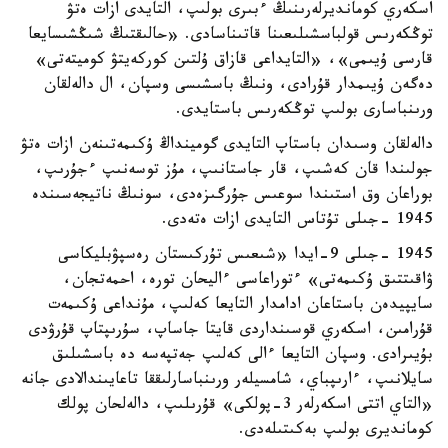
اسكەري كومانديرلەرىنىڭ ءبىرى بولىپ، التايدى ازات ەتۋ
توڭكەرىس قولباسشىلىعىنا قاتىناسادى. «حالىقتىڭ شىڭشىسايعا
قارسى ۇيىمى»، «التايداعى قازاق ۇلتىن كوركەيتۋ كوميتەتى»
دەگەن ۇيىمدار قۇرادى، ونىڭ باسشىسى وسپان، ال دالەلقان
ورىنباسارى بولىپ توڭكەرىس باستايدى.
دالەلقان وسىدان باستاپ التايدى گومينداڭ ۇكىمەتىنەن ازات ەتۋ
جولىندا قان كەشىپ، قار جاستانىپ، مۇز توسەنىپ ءجۇرىپ،
بوراعان وق استىندا سوعىس جۇرگىزەدى، سونىڭ ناتيجەسىندە
1945 -جىلى تۇتاس التايدى ازات ەتەدى.
1945 -جىلى 9-ايدا «شىعىس تۇركىستان رەسپۋبليكاسى
ۋاقىتتىق ۇكىمەتى» ءتوراعاسى ءاليحان تورە، احمەتجان،
سايپيدەن باستاعان ادامدار التايعا كەلىپ، مۇنداعى ۇكىمەت
قۇرامىن، اسكەري قوسىنداردى قايتا جاساپ، سۇرىپتاپ قۇرۋدى
بۇيىرادى. وسپان التايعا ءالى كەلىپ جەتپەسە دە باسشىلىق
سايلانىپ، ءارىپباي، شامسيلەر ورىنباسارلىققا تاعايىندالادى جانە
«التاي اتتى اسكەرلەر 3-پولكى» قۇرىلىپ، دالەلحان پولك
كومانديرى بولىپ بەكىتىلەدى.