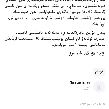
ىستەر ورگاندارىنىڭ 1200-دەن استام قىزمەتكەرى مەن اسكەري
قىزمەتشىلەرى، سونداي- اق ىشكى ىستەر ورگاندارى مەن ۇلتتىق
ۇلاننىڭ 60-قا جۋىق ارداگەرى جانقيارلىعى مەن قىزمەتتىك
بورىشىن ۇلگىلى اتقارعانى ءۇشىن ماراپاتتالدى»، - دەدى ش.
تۇرلىبەك.
بۇدان بۇرىن حابارلانعانداي، مەملەكەت باسشىسى قاسىم-
جومارت توقايەۆ قازاقستان پوليتسياسىنىڭ 30 جىلدىعىنا ارنالعان
سالتاناتتى جيىندا ءسوز سويلەدى.
اۆتور: رۋسلان عابباسوۆ
قوعام
без автора
اۆتور
10:55, 07 تامىز 2026