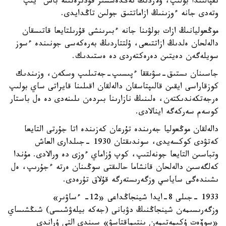
ىقپالىندا بولىپ، ولاردىڭ تەڭدەسسىز قۇدىرەتىنە باس ءيىپ
وتەدى جانە ءوزىنىڭ ازاماتتىق جولىن تاڭدايدى.
موڭعوليانىڭ ازات بولۋىنا جانە ءبىرىنشى قۇرىلتايعا قاتىسقان
دالەلحان ەلدىڭ ازاتتىعى، ۇلتتاردىڭ بەرەكەسى جونىندە ءسوز
سويلەگەن دەيتىن دەرەكتەردى دە ەستىدىك.
جاسىنان ىستىق-سۋىققا ءپىسىپ-جەتىلىپ وسكەن، وزىندىك
كوزقاراسى ايقىن قالىپتاسقان دالەلقان اقىلىنا قايراتى ساي بولىپ
ەرجەتكەندىكتەن، ەلىنىڭ نازارىنا بىردەن ىلىنەدى دە ەل باستار
كوسەم سەركەگە اينالادى.
دالەلقان موڭعوليا جەرىندە تۇرعان كەزىندە اتا جۇرتى التايعا
كەتۋدى كوكسەيدى، سوندىقتان 1930 -جىلدارى العاش
وتباسىن التايعا جونەلتىپ، كوپ ۇزاماي ءوزى دە ورالادى. مۇندا
كەلگەسىن دالەلحان قانشاما حالىقتى سوڭىنان ەرتە ءجۇرىپ، ەل
ىشىندەگى ساياسي وزگەرىستەرگە قۇلاق تۇرەدى.
1933 -جىلى 8-ايدا شينجاڭداعى «12- ءساۋىر»
وزگەرىسىمەن شينجاڭنىڭ دۋبانى (جەكە بيلەۋشىسى) شىڭشىساي
«سوۆەت ۇكىمەتىمەن ىنتىماقتاسۋ» سىندى التى ۇراندى