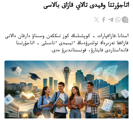
اتاجۇرتتا وقيدى تالاي قازاق بالاسى
استانا.قازاقپارات - كوپشىلىك كوز تىككەن وسىناۋ دارقان دالانى
قازاققا تەزىرەك تولتىرۋدىڭ ءتيىمدى ءتاسىلى - اتاجۇرتىنا
قانداستاردى قايتارۋ، قونىستاندىرۋ ەدى.
Коллаж: Kazinform/ ЖИ көмегімен жасалған