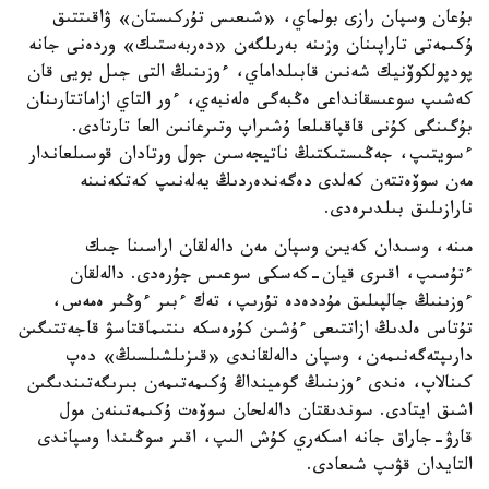
بۇعان وسپان رازى بولماي، «شىعىس تۇركىستان» ۋاقىتتىق
ۇكىمەتى تاراپىنان وزىنە بەرىلگەن «دەربەستىك» وردەنى جانە
پودپولكوۆنيك شەنىن قابىلداماي، ءوزىنىڭ التى جىل بويى قان
كەشىپ سوعىسقانداعى ەڭبەگى ەلەنبەي، ءور التاي ازاماتتارىنان
بۇگىنگى كۇنى قاقپاقىلعا ۇشىراپ وتىرعانىن العا تارتادى.
ءسويتىپ، جەڭىستىكتىڭ ناتيجەسىن جول ورتادان قوسىلعاندار
مەن سوۆەتتەن كەلدى دەگەندەردىڭ يەلەنىپ كەتكەنىنە
نارازىلىق بىلدىرەدى.
مىنە، وسىدان كەيىن وسپان مەن دالەلقان اراسىنا جىك
ءتۇسىپ، اقىرى قيان-كەسكى سوعىس جۇرەدى. دالەلقان
ءوزىنىڭ جالپىلىق مۇددەدە تۇرىپ، تەك ءبىر ءوڭىر ەمەس،
تۇتاس ەلدىڭ ازاتتىعى ءۇشىن كۇرەسكە ىنتىماقتاسۋ قاجەتتىگىن
دارىپتەگەنىمەن، وسپان دالەلقاندى «قىزىلشىلسىڭ» دەپ
كىنالاپ، ەندى ءوزىنىڭ گومينداڭ ۇكىمەتىمەن بىرىگەتىندىگىن
اشىق ايتادى. سوندىقتان دالەلحان سوۆەت ۇكىمەتىنەن مول
قارۋ-جاراق جانە اسكەري كۇش الىپ، اقىر سوڭىندا وسپاندى
التايدان قۋىپ شىعادى.