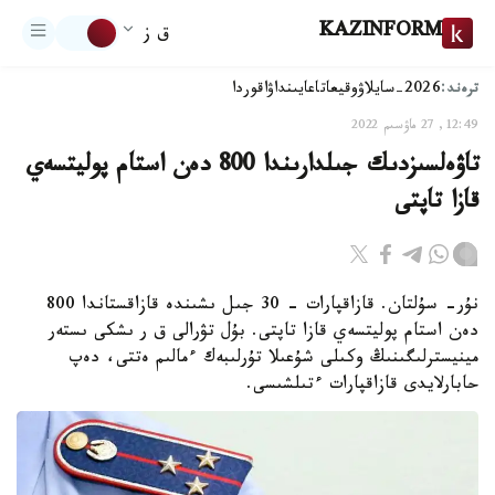
KAZINFORM
ق ز
ترەند:
2026-سايلاۋ
وقيعا
تاعايىنداۋ
اقوردا
12:49, 27 ماۋسىم 2022
تاۋەلسىزدىك جىلدارىندا 800 دەن استام پوليتسەي
قازا تاپتى
نۇر- سۇلتان. قازاقپارات - 30 جىل ىشىندە قازاقستاندا 800
دەن استام پوليتسەي قازا تاپتى. بۇل تۋرالى ق ر ىشكى ىستەر
مينيسترلىگىنىڭ وكىلى شۇعىلا تۇرلىبەك ءمالىم ەتتى، دەپ
حابارلايدى قازاقپارات ءتىلشىسى.