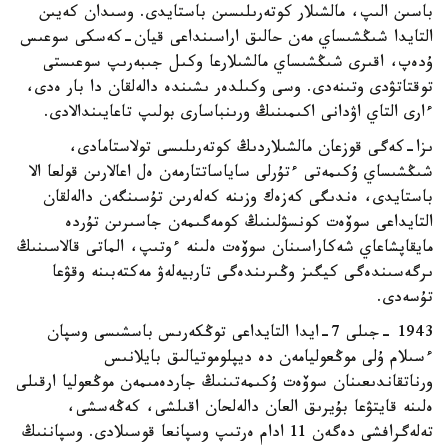
باسىن الىپ، مالشىلار كوتەرىلىسىن باستايدى. وسىدان كەيىن
التايدا شىڭشىساي مەن حالىق اراسىنداعى قيان-كەسكى سوعىس
ۇدەپ، اقىرى شىڭشىساي مالشىلارعا وكىل جىبەرىپ سوعىستى
توقتاتۋدى وتىنەدى. وسى وكىلدەر ىشىندە دالەلقان دا بار ەدى،
ءارى التاي اۋدانى اكىمىنىڭ ورىنباسارى بولىپ تاعايىندالادى.
ىزا-كەگى قوزعان مالشىلاردىڭ كوتەرىلىسى تولاستامادى،
شىڭشىساي ۇكىمەتى ءتۇرلى ساياساتتارمەن ەل اعالارىن قولعا الا
باستايدى، ەندىگى كەزەك وزىنە كەلەرىن تۇسىنگەن دالەلقان
التايداعى سوۆەت كونسۋلىنىڭ كومەگىمەن جاسىرىن تۇردە
مايقاپشاعاي شەكاراسىنان سوۆەت ەلىنە ءوتىپ، الماتى قالاسىنىڭ
ىرگەسىندەگى كيگىز وڭىرىندەگى تاربيەلەۋ مەكتەبىنە وقۋعا
تۇسەدى.
1943 -جىلى 7-ايدا التايداعى توڭكەرىس باسشىسى وسپان
ءسىلام ۇلى موڭعوليامەن دە ديپلوموتيالىق بايلانىس
ورناتقاندىعىنان سوۆەت ۇكىمەتىنىڭ جاردەمىمەن موڭعوليا ارقىلى
ەلىنە قايتۋعا بۇيرىق العان دالەلحان اقىلشى، كەڭەسشى،
تەلەگرافشى دەگەن 11 ادام ەرتىپ وسپانعا قوسىلادى. وسپاننىڭ