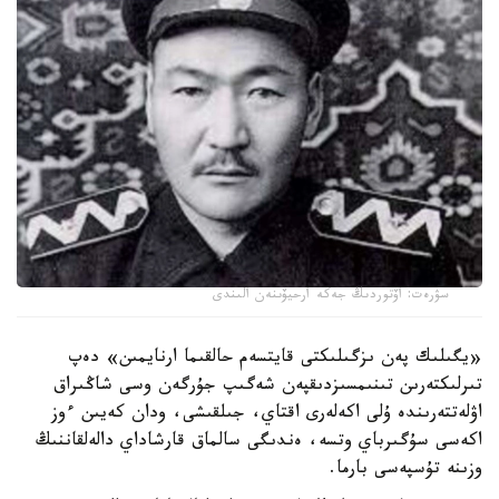
سۋرەت: اۆتوردىڭ جەكە ارحيۆىنەن الىندى
«يگىلىك پەن ىزگىلىكتى قايتسەم حالقىما ارنايمىن» دەپ
تىرلىكتەرىن تىنىمسىزدىقپەن شەگىپ جۇرگەن وسى شاڭىراق
اۋلەتتەرىندە ۇلى اكەلەرى اقتاي، جىلقىشى، ودان كەيىن ءوز
اكەسى سۇگىرباي وتسە، ەندىگى سالماق قارشاداي دالەلقاننىڭ
وزىنە تۇسپەسى بارما.