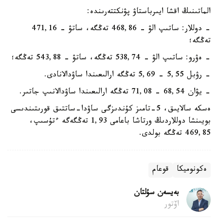
الماتىنىڭ اقشا ايىرباستاۋ پۋنكتتەرىندە:
- دوللار: ساتىپ الۋ - 468,86 تەڭگە، ساتۋ - 471,16
تەڭگە؛
- ەۋرو: ساتىپ الۋ - 538,74 تەڭگە، ساتۋ - 543,88 تەڭگە؛
- رۋبل 5,55 - 5,69 تەڭگە ارالىعىندا ساۋدالانادى.
- يۋان 68,54 - 71,08 تەڭگە ارالىعىندا ساۋدالانىپ جاتىر.
ەسكە سالايىق، 5-تامىز كۇندىزگى ساۋدا-ساتتىق قورىتىندىسى
بويىنشا دوللاردىڭ ورتاشا باعامى 1,93 تەڭگەگە ءتۇسىپ،
469,85 تەڭگە بولدى.
ەكونوميكا
قوعام
بەيسەن سۇلتان
اۆتور