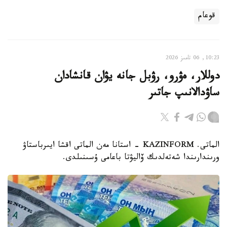
قوعام
10:23, 06 تامىز 2026
دوللار، ەۋرو، رۋبل جانە يۋان قانشادان
ساۋدالانىپ جاتىر
الماتى. KAZINFORM - استانا مەن الماتى اقشا ايىرباستاۋ
ورىندارىندا شەتەلدىك ۆاليۋتا باعامى ۇسىنىلدى.