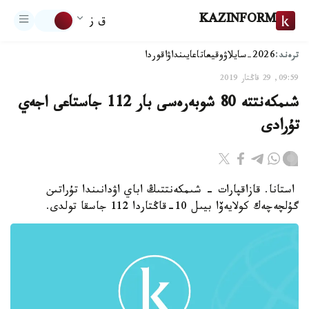
KAZINFORM
ق ز
ترەند:
2026-سايلاۋ
وقيعا
تاعايىنداۋ
اقوردا
09:59, 29 قاڭتار 2019
شىمكەنتتە 80 شوبەرەسى بار 112 جاستاعى اجەي
تۇرادى
استانا. قازاقپارات - شىمكەنتتىڭ اباي اۋدانىندا تۇراتىن
گۇلچەچەك كولايەۆا بيىل 10-قاڭتاردا 112 جاسقا تولدى.