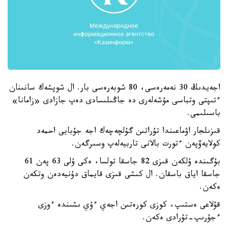
اجەيدىڭ 30 نەمەرەسى، 80 شوبەرەسى بار. ال شوپشەك سانىنان
ءتىپتى وتباسى مۇشەلەرى دە جاڭىلىسادى دەپ جازادى «زامانا»
باسىلىمى.
قىزىلجار اۋماعىندا تۇراتىن گۇلچەچەك اجە جۇبايى احمەد
كولايەۆپەن ءتورت بالانى تاربيەلەپ وسىرگەن.
بۇگىندە ۇلكەن قىزى 82 جاسقا تولسا، ەكى ۇلى 63 پەن 61
جاسقا اياق باسقان. ال كىشى قىزى قايماق دۇنيەدەن وتكەن
ەكەن.
قۇلاعى ەستىپ، كوزى كورەتىن اجەي ءۇي ىشىندە ءوزى
ءجۇرىپ-تۇرادى ەكەن.