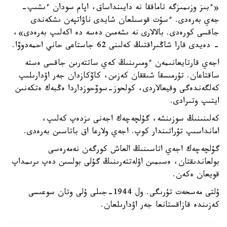
«ءبىز وزىمىزگە تاماققا نە دايىنداساق، اپام سودان ءىشىپ-
جەي بەرەدى. ءسۇت قوسىلعان شايدى ناۋاتپەن ىشكەندى
جاقسى كورەدى. بالالارى نە ىشەمىن دەسە دە اكەلىپ بەرەدى»،
- دەيدى قارا شاڭىراقتىڭ كەلىنى 62 جاستاعى حاني احمەدوۆا.
اجەي قارتايعانىمەن ءومىرىنىڭ كەي ساتتەرىن جاقسى ەستە
ساقتاعان. تۇرمىسقا شىققان كەزىن، كاۆكازدان جەر اۋدارىلىپ
كەلگەندەگى وقيعالاردى، كولحوز-سوۆحوزداردا ەڭبەك ەتكەنىن
ايتىپ وتىرادى.
كەلىنىنىڭ سوزىنشە، گۇلچەچەك اجەنى ىزدەپ كەلىپ،
امانداسىپ تۇراتىندار كوپ. اجەي ولارعا اق باتاسىن بەرەدى.
گۇلچەچەك اجەي اتاسىنىڭ العاش كورگەن نەمەرەسى
بولعاندىقتان، ەسىمىن اۋلەتتەرىنىڭ گۇلى بولسىن دەپ ىرىمداپ
قويعان ەكەن.
ۇلتى مەسحەت تۇرىگى. ول 1944-جىلى ۇلى وتان سوعىسى
كەزىندە قازاقستانعا جەر اۋدارىلعان.