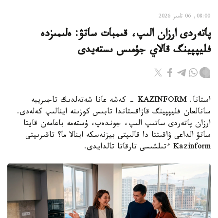
08:00, 06 تامىز 2026
پاتەردى ارزان الىپ، قىمبات ساتۋ: ەلىمىزدە
فليپپينگ قالاي جۇمىس ىستەيدى
استانا. KAZINFORM - كەشە عانا شەتەلدىك تاجىريبە
سانالعان فليپپينگ قازاقستاندا تابىس كوزىنە اينالىپ كەلەدى.
ارزان پاتەردى ساتىپ الىپ، جوندەپ، ۇستەمە باعامەن قايتا
ساتۋ الداعى ۋاقىتتا دا قالىپتى بيزنەسكە اينالا ما؟ تاقىرىپتى
Kazinform ءتىلشىسى تارقاتا تالدايدى.