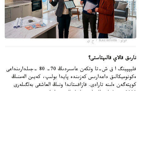
فوتو: Kazinform / ج ي
نارىق قالاي قالىپتاستى؟
فليپپينگ ا ق ش-تا وتكەن عاسىردىڭ 70- 80 -جىلدارىنداعى
ەكونوميكالىق داعدارىس كەزىندە پايدا بولىپ، كەيىن الەمنىڭ
كوپتەگەن ەلىنە تارادى. قازاقستاندا ونىڭ العاشقى بەلگىلەرى
2000 -جىلداردىڭ باسىندا بايقالدى. ول كەزدە تۇرعىن ءۇي
قۇرىلىسى قارقىندى ءجۇرىپ، سۇرانىس جوعارى بولعاندىقتان،
ينۆەستورلار پاتەردى جوندەۋسىز- اق قىمباتقا قايتا ساتىپ،
تابىس تاپتى.