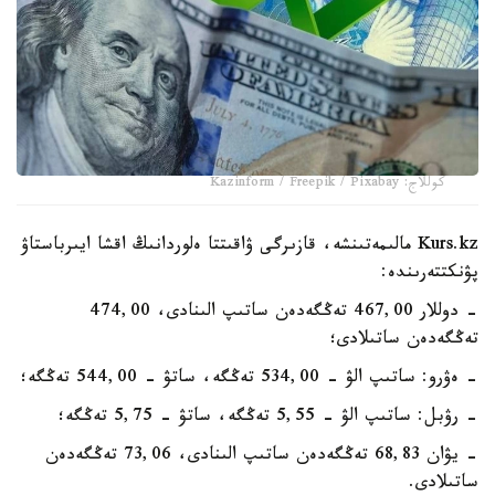
كوللاج: Kazinform / Freepik / Pixabay
Kurs.kz مالىمەتىنشە، قازىرگى ۋاقىتتا ەلوردانىڭ اقشا ايىرباستاۋ
پۋنكتتەرىندە:
- دوللار 467,00 تەڭگەدەن ساتىپ الىنادى، 474,00
تەڭگەدەن ساتىلادى؛
- ەۋرو: ساتىپ الۋ - 534,00 تەڭگە، ساتۋ - 544,00 تەڭگە؛
- رۋبل: ساتىپ الۋ - 5,55 تەڭگە، ساتۋ - 5,75 تەڭگە؛
- يۋان 68,83 تەڭگەدەن ساتىپ الىنادى، 73,06 تەڭگەدەن
ساتىلادى.