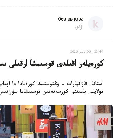
без автора
اۆتور
22:44, 06 تامىز 2026
كورەيلەر اقىلدى قوسىمشا ارقىلى ىس
استانا. قازاقپارات - وڭتۇستىك كورەيادا دا اپتا
قولايلى باعىتتى كورسەتەتىن قوسىمشاعا سۇرانىس