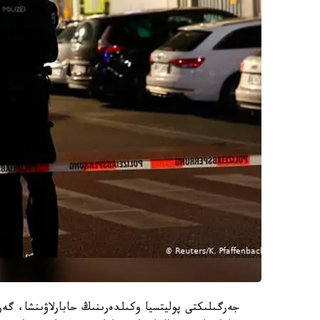
جەرگىلىكتى پوليتسيا وكىلدەرىنىڭ حابارلاۋىنشا، گە