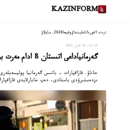
KAZINFORM
ترەند:
اقوردا
تاعايىنداۋ
وقيعا
2026-سايلاۋ
11:19, 20 اقپان 2020
گەرمانياداعى اتىستان 8 ادام مەرت بولىپ، 5 ادام جاراقاتتاندى
ىزدەستىرۋدى باستادى، دەپ حابارلايدى قازاقپارات Deutsche Welle گە سىلتەمە جا