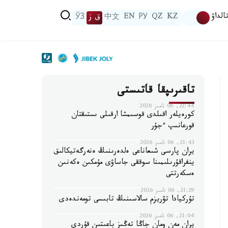
الداۋ
KZ
QZ
РУ
EN
中文
ق ز
ЎЗ
تاقىرىپقا قاتىستى
22:44, 06 تامىز 2026
كورەيلەر اقىلدى قوسىمشا ارقىلى ىستىقتان
قورعانىپ ءجۇر
21:43, 06 تامىز 2026
يران پارسى شىعاناعى ەلدەرىنىڭ ەنەرگەتيكالىق
ينفراقۇرىلىمىنا سوققى جاساۋى مۇمكىن ەكەنىن
ەسكەرتتى
21:29, 06 تامىز 2026
تۇركيادا تۋريزم سالاسىنىڭ تابىسى تومەندەدى
21:04, 06 تامىز 2026
يران مەن ومان جاڭا تەڭىز باعىتىن قۇردى