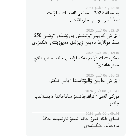
17:46, 06 تامىز 2026
بەيجىڭ 2029 -جىلعى الەمدىك ساۋلەت
استاناسى بولىپ جاريالاندى
12:39, 06 تامىز 2026
ا ق ش كەيبىر ءوتىنىش بەرۋشىلەر ءۇشىن 250
مىڭ دوللارعا دەيىن ۆيزالىق دەپوزيتتەر ەنگىزدى
12:10, 06 تامىز 2026
دەكرەتتىك تولەم نەگە ازايدى جانە ەندى قالاي
ەسەپتەلەدى؟
10:52, 06 تامىز 2026
ا ق ش جاپون ۆاليۋتاسىنا ءباس تىكتى
10:41, 06 تامىز 2026
تۇركى الەمى ءتولقۇجاتسىز ساياحاتقا دايىندالىپ
جاتىر
09:54, 06 تامىز 2026
قىتاي ەلگە كىرۋ جانە شىعۋ تارتىبىنە جاڭا
ەرەجەلەر ەنگىزەدى