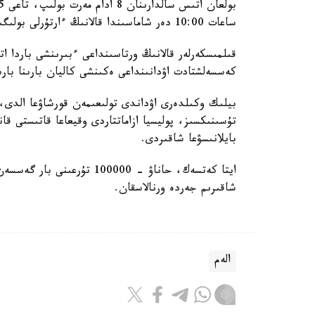
ساعات 10:00 دەر شاماسىندا قالانىڭ ءارتۇرلى بولىگىندە ورنالاسقان ەكى كاليان بارىندا بولعان.
قىلمىسكەرلەر قالانىڭ ورتاسىنداعى ءبىرىنشى باردا 
كەسسەلشتادت اۋدانىنداعى ەكىنشى كاليان بارىنا با
بيلىك وكىلدەرى اۋداندى تولىعىمەن قورشاۋعا الدى، 
تۇسىنىكسىز، پوليسيا ازاماتتاردى وقيعاعا قاتىستى قا
بايلانىسۋعا شاقىردى.
شاقىرىم جەردە ورنالاسقان.
الەم