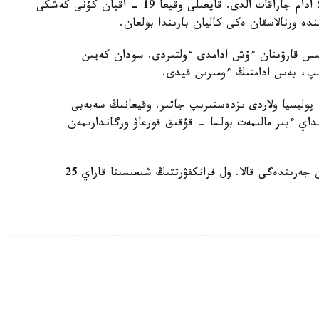
بولعان اتىس سالدارىنان 8 ادام مەرت بولىپ، تاعى 5 ادام جاراقات الدى. قايعىلى وقيعا 19 - اقپان كۇنى كەشكى
اتىس قارۋىنان ءۇش ادامدى ءولتىردى. سودان كەيىن
رىپ، بەس ادامنىڭ ءومىرىن قيدى.
پوليسيا ولاردى ىزدەستىرىپ جاتىر. وقيعانىڭ سەبەبى
نداي ءبىر مالىمەت بولسا - قۇقىق قورعاۋ ورگاندارىمەن
ايتا كەتسەك، حاناۋ - 100000 تۇرعىنى بار گەسسەن جەرىندەگى قالا. ول فرانكفۋرتتىڭ شىعىسىنا قاراي 25