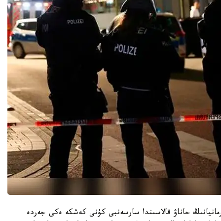
رمانيانىڭ حاناۋ قالاسىندا سارسەنبى كۇنى كەشكە ەكى جەردە