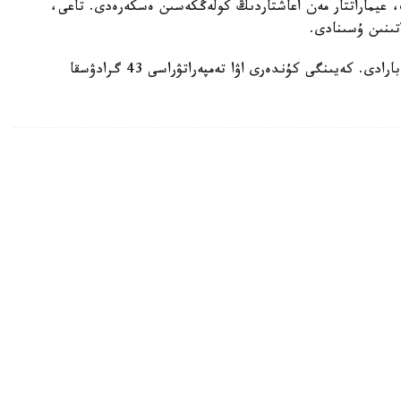
 عيماراتتار مەن اعاشتاردىڭ كولەڭكەسىن ەسكەرەدى. تاعى،
تىنىن ۇسىنادى.
ايتا كەتەيىك، ەلدە اپتاپ ىستىق شەكەدەن ءوتىپ بارادى. كەيىنگى كۇندەرى اۋا تەمپەراتۋراسى 43 گرادۋسقا