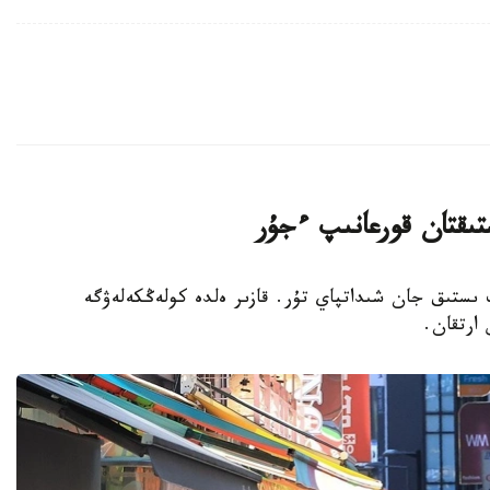
تىقتان قورعانىپ ءجۇر
پ ىستىق جان شىداتپاي تۇر. قازىر ەلدە كولەڭكەلەۋگە
 ارتقان.