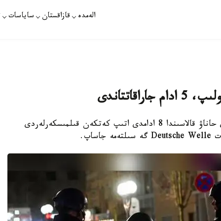
الەمدە
قازاقستان
ساياسات
ت
حاناۋ. قازاقپارات - باتىس گەرمانيا پوليسەيلەرى حاناۋ قالاسىندا 8 ادامدى اتىپ كەتكەن قىلمىسكەرلەردى
ساپ.