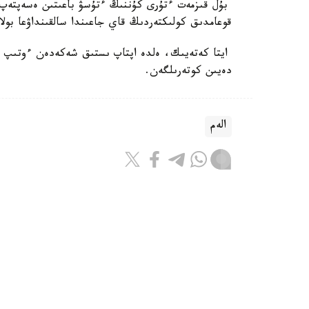
بۇل قىزمەت ءتۇرى كۇننىڭ ءتۇسۋ باعىتىن ەسەپتەپ،
قوعامدىق كولىكتەردىڭ قاي جاعىندا سالقىنداۋعا بولا
دەيىن كوتەرىلگەن.
الەم
باقىتجول كاكەش
اۆتور
21:43, 06 تامىز 2026