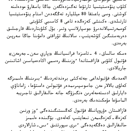
كاسىبي فۋتبولدى كوممەرسيالاندىرۋدىڭ العاشقى كەزەڭىندە 11
كلۋب ينۆەستيتسيا تارتۋعا نەگىزدەلگەن جاڭا باسقارۋ مودەلىنە
كوشتى. وسى باعىتقا 80 ميلليارد تەڭگەدەن استام ينۆەستيتسيا
تارتىلدى. ەكىنشى كەزەڭدە تاعى 8 كاسىبي كلۋبتى
كوممەرتسيالاندىرۋ جوسپارلانىپ وتىر. بۇل كلۋبتاردىڭ قارجىلىق
دەربەستىگىن كۇشەيتىپ، سالانىڭ تۇراقتى دامۋىنا جاڭا سەرپىن
بەرەدى.
ەسكە سالساق، 4 -تامىزدا فرانسيانىڭ «پاري سەن-جەرمەن»
فۋتبول كلۋبى قازاقستاندا ءوزىنىڭ رەسمي اكادەمياسىن اشاتىنىن
جاريالادى.
الەمدىك فۋتبولداعى جەتەكشى برەندتەردىڭ ءبىرىنىڭ ەلىمىزگە
كەلۋى بالالار مەن جاسوسپىرىمدەر فۋتبولىن دامىتۋعا، زاماناۋي
دايارلىق ادىستەمەلەرىن ەنگىزۋگە جانە حالىقارالىق تاجىريبە
الماسۋعا مۇمكىندىك بەرەدى.
قازاقستان ەۋروپانىڭ فۋتبول كەڭىستىگىندەگى ءوز ورنىن
كەزەڭ-كەزەڭىمەن نىعايتىپ كەلەدى. بۇگىندە ەلىمىز
حالىقارالىق دەڭگەيدەگى ءىرى سپورتتىق ءىس-شارالاردى