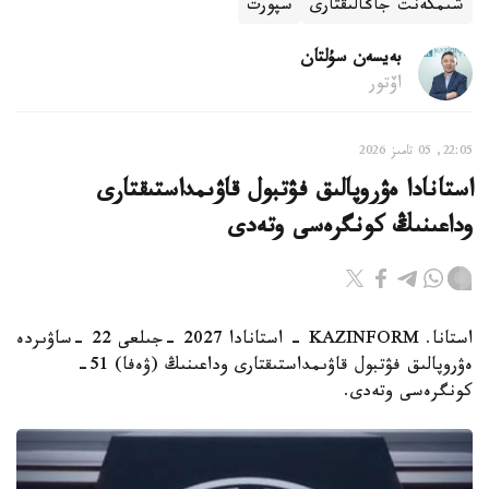
شىمكەنت جاڭالىقتارى
سپورت
بەيسەن سۇلتان
اۆتور
22:05, 05 تامىز 2026
استانادا ەۋروپالىق فۋتبول قاۋىمداستىقتارى
وداعىنىڭ كونگرەسى وتەدى
استانا. KAZINFORM - استانادا 2027 -جىلعى 22 -ساۋىردە
ەۋروپالىق فۋتبول قاۋىمداستىقتارى وداعىنىڭ (ۋەفا) 51-
كونگرەسى وتەدى.