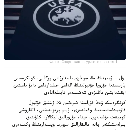
Фото: Спорт және туризм министрлігі
بۇل - ۇيىمنىڭ ەڭ جوعارى باسقارۋشى ورگانى. كونگرەسس
بارىسىندا ەۋروپا فۋتبولىنىڭ الداعى جىلدارداعى دامۋ باعىتىن
ايقىندايتىن ماڭىزدى شەشىمدەر قابىلدانادى.
كونگرەسكە ۋەفا قۇرامىنا كىرەتىن 55 ۇلتتىق فۋتبول
قاۋىمداستىعىنىڭ وكىلدەرى، ۇيىم پرەزيدەنتى، اتقارۋشى
كوميتەت مۇشەلەرى، فيفا، ەۋروپالىق ليگالار، كلۋبتىق
بىرلەستىكتەر جانە حالىقارالىق سپورت ۇيىمدارىنىڭ وكىلدەرى