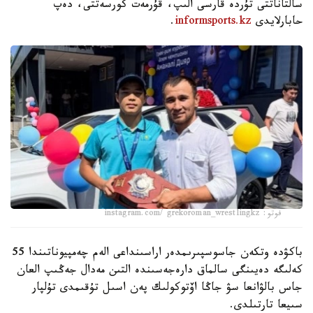
سالتاناتتى تۇردە قارسى الىپ، قۇرمەت كورسەتتى، دەپ
حابارلايدى
informsports.kz
.
فوتو: instagram.com/ grekoroman_wrestlingkz
باكۋدە وتكەن جاسوسپىرىمدەر اراسىنداعى الەم چەمپيوناتىندا 55
كەلىگە دەيىنگى سالماق دارەجەسىندە التىن مەدال جەڭىپ العان
جاس بالۋانعا سۋ جاڭا اۆتوكولىك پەن اسىل تۇقىمدى تۇلپار
سىيعا تارتىلدى.