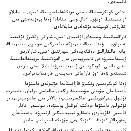
قاتىسادى.
الداعى كونگرەستىڭ باستى ەرەكشەلىكتەرىنىڭ ءبىرى - سايلاۋ
ءراسىمىنىڭ ءوتۋى. ءدال وسى استانادا ۋەفا پرەزيدەنتى مەن
اتقارۋشى كوميتەت مۇشەلەرى سايلانادى.
قازاقستاننىڭ وسىنداي اۋقىمدى ءىس-شارانى وتكىزۋ قۇقىعىنا
يە بولۋى - ۋەفا- نىڭ ەلىمىزگە بىلدىرگەن جوعارى سەنىمىنىڭ
جانە حالىقارالىق دەڭگەيدەگى سپورتتىق ءىس-شارالاردى
ۇيىمداستىرۋداعى تاجىريبەسى مەن الەۋەتىنىڭ مويىندالعانىنىڭ
ايقىن دالەلى. كونگرەستى ۇيىمداستىرۋعا بايلانىستى بارلىق
شىعىندى ۋەفا ءوز قاراجاتى ەسەبىنەن قارجىلاندىرادى.
ۋەفا كونگرەسىن وتكىزۋ قازاقستاندا فۋتبولدى دامىتۋعا
باعىتتالعان جۇيەلى جۇمىستىڭ زاڭدى جالعاسى بولماق. ەلىمىزدە
فۋتبول ينفراقۇرىلىمى جاڭعىرتىلىپ، بالالار مەن جاسوسپىرىمدەر
فۋتبولىن دامىتۋعا ەرەكشە كوڭىل بولىنۋدە. سونىمەن قاتار
كاسىبي كلۋبتاردى باسقارۋ تيىمدىلىگىن ارتتىرۋعا باعىتتالعان
رەفورمالار كەزەڭ- كەزەڭىمەن جۇزەگە اسىرىلىپ جاتىر.