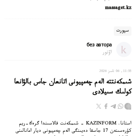
massaget.kz
سپورت
без автора
اۆتور
11:55, 06 تامىز 2026
شىمكەنتتە الەم چەمپيونى اتانعان جاس بالۋانعا
كولىك سىيلادى
استانا. KAZINFORM - شىمكەنت قالاسىندا گرەك-ريم
كۇرەسىنەن 17 جاسقا دەيىنگى الەم چەمپيونى ديار امانالىنى