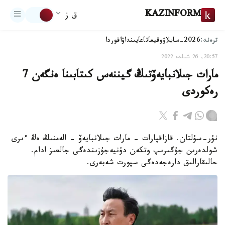
KAZINFORM
ق ز
ترەند:
2026-سايلاۋ
وقيعا
تاعايىنداۋ
اقوردا
20:57, 26 شىلدە 2022
مارات جىلانبايەۆتىڭ گيننەس كىتابىنا ەنگەن 7
رەكوردى
نۇر-سۇلتان. قازاقپارات - مارات جىلانبايەۆ - الەمنىڭ ەڭ ءىرى
شولدەرىن جۇگىرىپ وتكەن دۇنيەجۇزىندەگى جالعىز ادام.
حالىقارالىق دارەجەدەگى سپورت شەبەرى.