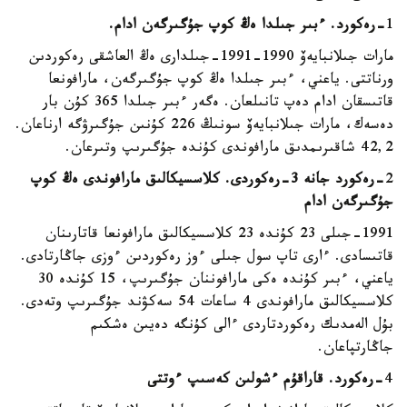
1
-رەكورد. ءبىر جىلدا ەڭ كوپ جۇگىرگەن ادام.
مارات جىلانبايەۆ 1990-1991-جىلدارى ەڭ العاشقى رەكوردىن
ورناتتى. ياعني، ءبىر جىلدا ەڭ كوپ جۇگىرگەن، مارافونعا
قاتىسقان ادام دەپ تانىلعان. ەگەر ءبىر جىلدا 365 كۇن بار
دەسەك، مارات جىلانبايەۆ سونىڭ 226 كۇنىن جۇگىرۋگە ارناعان.
42,2 شاقىرىمدىق مارافوندى كۇندە جۇگىرىپ وتىرعان.
2
-رەكورد جانە 3-رەكوردى. كلاسسيكالىق مارافوندى ەڭ كوپ
جۇگىرگەن ادام
1991-جىلى 23 كۇندە 23 كلاسسيكالىق مارافونعا قاتارىنان
قاتىسادى. ءارى تاپ سول جىلى ءوز رەكوردىن ءوزى جاڭارتادى.
ياعني، ءبىر كۇندە ەكى مارافوننان جۇگىرىپ، 15 كۇندە 30
كلاسسيكالىق مارافوندى 4 ساعات 54 سەكۋند جۇگىرىپ وتەدى.
بۇل الەمدىك رەكوردتاردى ءالى كۇنگە دەيىن ەشكىم
جاڭارتپاعان.
4
-رەكورد. قاراقۇم ءشولىن كەسىپ ءوتتى