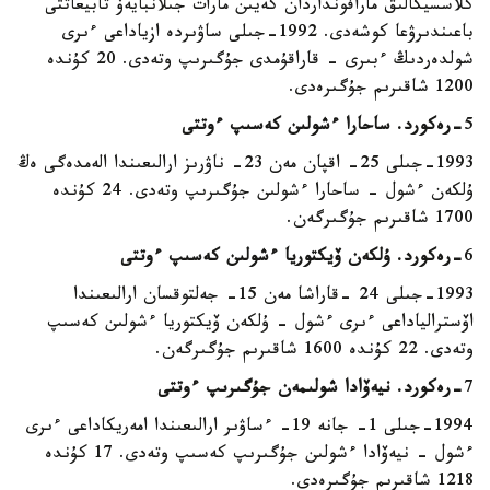
كلاسسيكالىق مارافونداردان كەيىن مارات جىلانبايەۆ تابيعاتتى
باعىندىرۋعا كوشەدى. 1992-جىلى ساۋىردە ازياداعى ءىرى
شولدەردىڭ ءبىرى - قاراقۇمدى جۇگىرىپ وتەدى. 20 كۇندە
1200 شاقىرىم جۇگىرەدى.
5
-رەكورد. ساحارا ءشولىن كەسىپ ءوتتى
1993-جىلى 25- اقپان مەن 23- ناۋرىز ارالىعىندا الەمدەگى ەڭ
ۇلكەن ءشول - ساحارا ءشولىن جۇگىرىپ وتەدى. 24 كۇندە
1700 شاقىرىم جۇگىرگەن.
6
-رەكورد. ۇلكەن ۆيكتوريا ءشولىن كەسىپ ءوتتى
1993-جىلى 24 -قاراشا مەن 15- جەلتوقسان ارالىعىندا
اۆسترالياداعى ءىرى ءشول - ۇلكەن ۆيكتوريا ءشولىن كەسىپ
وتەدى. 22 كۇندە 1600 شاقىرىم جۇگىرگەن.
7
-رەكورد. نيەۆادا شولىمەن جۇگىرىپ ءوتتى
1994-جىلى 1- جانە 19- ءساۋىر ارالىعىندا امەريكاداعى ءىرى
ءشول - نيەۆادا ءشولىن جۇگىرىپ كەسىپ وتەدى. 17 كۇندە
1218 شاقىرىم جۇگىرەدى.