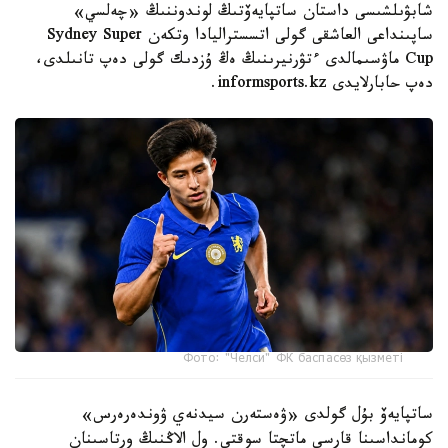
شابۋىلشىسى داستان ساتپايەۆتىڭ لوندوننىڭ «چەلسي»
ساپىنداعى العاشقى گولى اتسستراليادا وتكەن Sydney Super
Cup ماۋسىمالدى ءتۋرنيرىنىڭ ەڭ ۇزدىك گولى دەپ تانىلدى،
دەپ حابارلايدى informsports.kz.
Фото: "Челси" ФК баспасөз қызметі
ساتپايەۆ بۇل گولدى «ۋەستەرن سيدنەي ۋوندەرەرس»
كومانداسىنا قارسى ماتچتا سوقتى. ول الاڭنىڭ ورتاسىنان