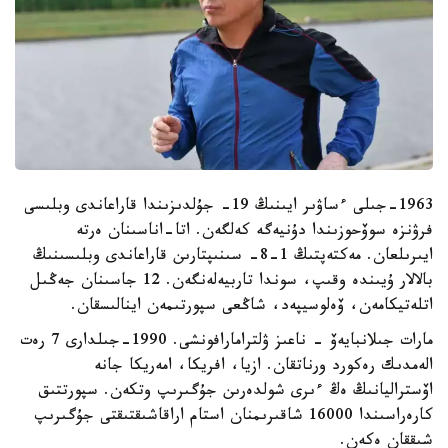
1963-جىلى ءساۋىر ايىنىڭ 19- جۇلدىزىندا قاراعاندى وبلىسى
فرۋنزە سوۆحوزىندا دۇنيەگە كەلگەن. اتا-اناسىنان ەرتە
ايىرىلعان. مەكتەپتىڭ 1-8- سىنىپتارىن قاراعاندى وبلىسىنىڭ
بالالار ۇيىندە وقىپ، سوندا تاربيەلەنگەن. 12 جاسىنان جەڭىل
اتلەتيكامەن، ۆەلوسيپەد، شاڭعى سپورتىمەن اينالىسقان.
مارات جىلانبايەۆ - ناعىز ۋلترامارافونشى. 1990-جىلدارى 7 رەت
الەمدىك رەكورد ورناتقان. ازيا، افريكا، امەريكا جانە
اۆستراليانىڭ ەڭ ءىرى شولدەرىن جۇگىرىپ وتكەن. سپورتتىق
كارەراسىندا 16000 شاقىرىمنان استام اراقاشىقتىقتى جۇگىرىپ
شىققان ەكەن.