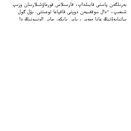
بەرىلگەن پاستى قابىلداپ، قارسىلاس قورعاۋشىلارىنان وزىپ
شىعىپ، ءدال سوققىمەن دوپتى قاقپاعا توعىتتى. بۇل گول
ساتپايەۆتىڭ عانا ەمەس، باس باپكەر حابي الونسونىڭ دا
«چەلسي» ساپىنداعى العاشقى دوبى بولاتىن.
ءتۋرنيردىڭ ۇزدىك گولدارى رەيتينگىندە ەكىنشى ورىنعا
«توتتەنحەم» شابۋىلشىسى ماتيس تەلدىڭ «سيدنەي» قاقپاسىنا
ايىپ دوبىنان سوققان گولى جايعاستى.
ءۇشىنشى ورىن ايدان حەمموندتىڭ «چەلسيگە» سوققان گولىنا
بۇيىردى. ءتورتىنشى ورىنعا «چەلسي» جارتىلاي قورعاۋشىسى
داريۋ ەسسۋگۋدىڭ دوبى ەندى. بۇل شابۋىلدىڭ باستالۋىنا
ساتپايەۆ تا قاتىسقان.
بەسىنشى ورىندا ديلان سيكلۋنانىڭ «چەلسيگە» سوققان گولى
بولسا، التىنشى ورىنعا لوندوندىق كلۋبتىڭ ۆينگەرى دجەيمي
باينو-گيتتەنستىڭ ءدال سوققىسى كىرگەن.
ايتا كەتەيىك، داستان ساتپايەۆ اۋسترالياداعى تۋرنيردە
«چەلسي» ساپىندا ەكى ماتچقا قاتىستى. «ۋەستەرن سيدنەي