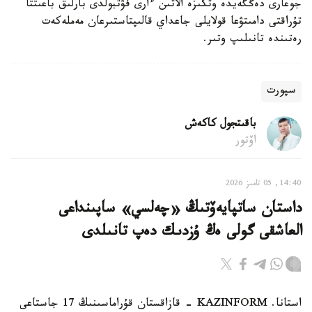
جوعارى دەڭگەيدە وتكىزە الاتىن ءارى فۋتبولدى بارلىق باعىتتا
تۇراقتى دامىتۋعا قولايلى جاعداي قالىپتاستىرعان مەملەكەت
رەتىندە تانىلىپ وتىر.
سپورت
باقىتجول كاكەش
اۆتور
14:40, 05 تامىز 2026
داستان ساتپايەۆتىڭ «چەلسي» ساپىنداعى
العاشقى گولى ەڭ ۇزدىك دەپ تانىلدى
استانا. KAZINFORM - قازاقستان قۇراماسىنىڭ 17 جاستاعى