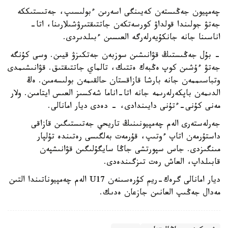
چەمپيون جەڭىستەن كەيىنگى اسەرىن ءبولىسىپ، جەتىستىككە
جەتۋ جولىندا قولداۋ كورسەتكەن جاتتىقتىرۋشىلارىنا، اتا-
اناسىنا جانە جانكۇيەرلەرگە العىسىن ءبىلدىردى.
- بۇل جەڭىستىڭ قۋانىشىن سوزبەن جەتكىزۋ قيىن. وسى كۇنگە
جەتۋ ءۇشىن كوپ ەڭبەك ەتتىك، تالماي جاتتىقتىق. قۋانىشىمدى
وتباسىممەن جانە بارشا قازاقستان حالقىمەن بولىسەمىن. ەڭ
الدىمەن باپكەرلەرىمە جانە اتا-اناما شەكسىز العىس ايتامىن. ولار
مەنى كۇنى-ءتۇنى دايىندادى، - دەدى ديار امانالى.
جەرلەستەرى الەم چەمپيونىنىڭ تاريحي جەتىستىگىن قازاقى
داستۇرمەن اتاپ ءوتىپ، قۇرمەت بەلگىسى رەتىندە تۇلپار
مىنگىزدى. جاس سپورتشى جاڭا سايگۇلىگىن قۋانىشپەن
قابىلداپ، العاش رەت تىزگىندەدى.
ديار امانالى گرەك-ريم كۇرەسىنەن U17 الەم چەمپيوناتىندا التىن
مەدال جەڭىپ العانىن جازعان ەدىك.