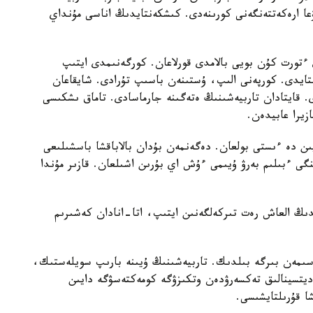
عا ارەكەتتەنگەنى كورىنەدى. كىشكەنتايدىڭ اناسى مۇنداي
تورت كۇن بويى بالامدى قورلاعان. كورگەنىمدى ايتىپ
استايدى. كورپەنى الىپ، ۇستىنەن باسىپ تۇرادى. شايقاعان
ى. قايتادان تاربيەشىنىڭ ەتەگىنە جارماسادى. تاماق ىشكىسى
زيرا عابيدەن.
يىن دە ءىستى بولعان. دەگەنمەن بۇدان بالاباقشا باسشىلىعى
گى ءبىلىم بەرۋ ۇيىمى ءۇش اي بۇرىن اشىلعان. قازىر مۇندا
ايدىڭ العاش رەت تىركەلگەنىن ايتىپ، اتا-انادان كەشىرىم
سىمەن بىرگە بىلدىك. تاربيەشىنىڭ ۇيىنە بارىپ سويلەستىك،
مەديتسينالىق تەكسەرۋدەن وتكىزۋگە كومەكتەسۋگە دايىن
شا قۇرىلتايشىسى.