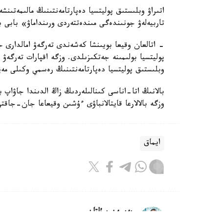
اتىراۋ وبلىستىق پوليتسيا دەپارتامەنتىنىڭ مالىمەتىنش
تاربيەلەۋ جونىندەگى مىندەتتەردى ورىنداماۋ» بابى 
- اتالعان وقيعا بويىنشا كەشەندى تەرگەۋ امالدارى جۇ
پوليتسيا بولىمىنە جەتكىزىلدى. وزگە اقپارات تەرگە
وبلىستىق پوليتسيا دەپارتامەنتىنىڭ رەسمي وكىلى مەي
بالانىڭ اتا-اناسى كىنالىلەردىڭ زاڭ الدىندا جاۋاپ 
وزگە بالالارعا قايتالانباۋى ءۇشىن وقيعاعا جان-جاقت
ايماق
بەيسەن سۇلتان