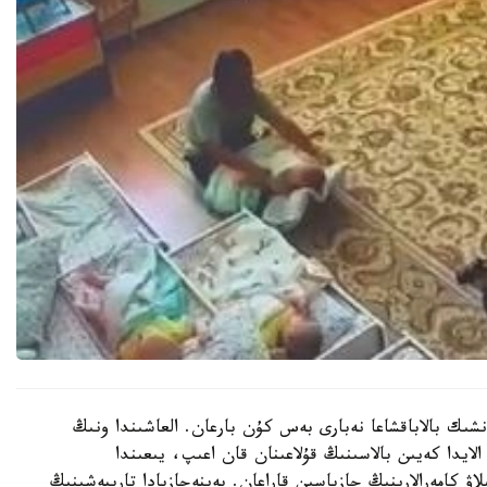
نشىك بالاباقشاعا نەبارى بەس كۇن بارعان. العاشىندا ونىڭ
الايدا كەيىن بالاسىنىڭ قۇلاعىنان قان اعىپ، يىعىندا
لاۋ كامەرالارىنىڭ جازباسىن قاراعان. بەينەجازبادا تاربيەشىنىڭ