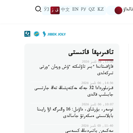
الداۋ
KZ
QZ
РУ
EN
中文
ق ز
ЎЗ
تاقىرىپقا قاتىستى
13:06, 08 تامىز 2026
قازاقستاندا ءبىر تاۋلىكتە ءۇش ورمان ءورتى
تىركەلدى
14:56, 06 تامىز 2026
قىزىلوردادا 32 جەكە مەكتەپتىڭ تەڭ جارتىسى
جابىلىپ قالدى
10:07, 06 تامىز 2026
نوسەر، بۇرشاق، داۋىل: 16 وڭىرگە اۋا رايىنا
بايلانىستى ەسكەرتۋ جاسالدى
11:40, 05 تامىز 2026
سەكسەن باتىردىڭ كىسەسى