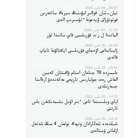
09:07, 05 تامىز 2026
تيان-شان قوڭىر ايۋىنىڭ سيرەك ساتتەرىن
فوتوتۇزاق ۆيدەوعا ءتۇسىرىپ الدى
11:42, 04 تامىز 2026
الماتىدا ل ر ت قۇرىلىسى قاي ساتىدا تۇر
15:42, 03 تامىز 2026
زايسانداعى اۋەجاي قۇرىلىسى اياقتالۋعا تاياپ
قالدى
15:06, 03 تامىز 2026
ەلىمىزدە 70 جىلدان استام ۋاقىتتان كەيىن
العاش رەت جولبارىس تاريحي مەكەندەۋ ارەالىنا
جىبەرىلدى
14:52, 03 تامىز 2026
اباي وبلىسىندا تاعى ءبىر اۋىل ىشىمدىكتەن باس
تارتتى
14:23, 03 تامىز 2026
شىلدەدە شەكارادان وتپەك بولعان 4 مىڭ شەتەل
ازاماتى ۇستالدى