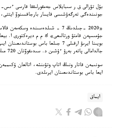
جونىندەگى تەرگەۋشىسى قايسار بارجاقسىنوۆ ايتتى، د
جۇمىسپەن قامتۋ ورتالىعى» ك م م ديرەكتورى ا. بيعالي
بويىنا ايرىۋ ارقىلى 7 جىلعا باس بوست
جالدامالى پاتەر بەرۋ ءۇشىن د. سىدىقوۆتان 720 مىڭ تەڭگە كولەمىندە پارا العان»، - دەدى قايسار بارجاقسىنوۆ.
ايعا باس بوستاندىعىنان ايرىلدى.
ايماق