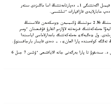
بۇل تۋرالى ق ر سىبايلاس جەمقورلىققا قارسى ءىس- قيمىل اگەنتتىگى 1- دەپارتامەنتتىڭ اسا ماڭىزدى ىستەر
ەپ حابارلايدى قازاقپارات ءتىلشىسى.
«2020 -جىلدىڭ 7 - شىلدەسىندە وسكەمەن قالاسىنىڭ № 2 سوتىنىڭ ۇكىمىمەن «وسكەمەن قالاسىنىڭ
ەۆا مەملەكەتتىك قىزمەتتە لاۋازىم اتقارۋ قۇقىعىنان ءومىر
اندىعىنان ايىرىلدى. ول «ەڭبەك» مەملەكەتتىك باعدارلاماسى اياسىندا
سونىمەن قاتار ونىڭ اتاپ وتۋىنشە، اتالعان ۇكىممەن د. سىدىقوۆ تا پارا بەرگەنى جانە الاياقتىعى ءۇشىن 7 جىل 6