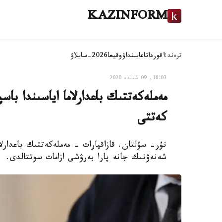
KAZINFORM
ترەند:
اقوردا
تاعايىنداۋ
وقيعا
2026-سايلاۋ
18:03, 09 شىلدە 2020
كەتتى
نۇر- سۇلتان. قازاقپارات - مەملەكەتتىك باعدارلام
شەنەۋنىك جانە پارا بەرۋشى ازامات سوتتالدى.