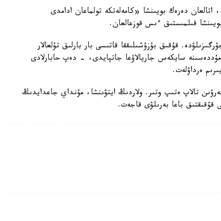
ە، اتالعان دەرەك بويىنشا «كامەلەتكە تولماعان ادامدى
بويىنشا قىلمىستىق ءىس قوزعالعان.
رگىزىلۋدە. قۇقىق بۇزۋشىلىققا قاتىسى بار بارلىق تۇلعالار
ۋ مۇددەسىنە سايكەس جاريالاۋعا جاتپايدى، - دەپ حابارلادى
ىرىم ەرداۋلەت.
بەرۋىن تالاپ ەتىپ وتىر. ولاردىڭ ايتۋىنشا، مۇنداي جاعدايدىڭ
ى قۇقىقتىق باعا بەرىلۋى قاجەت.