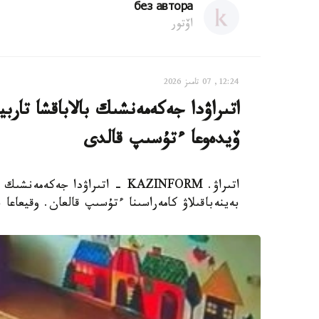
без автора
اۆتور
12:24, 07 تامىز 2026
اتىراۋدا جەكەمەنشىك بالاباقشا تار
ۆيدەوعا ءتۇسىپ قالدى
اتىراۋ. KAZINFORM - اتىراۋدا 
بەينەباقىلاۋ كامەراسىنا ءتۇسىپ قالعان. وقيعاعا