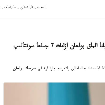
الەمدە
قازاقستان
ساياسات
ت
مەملەكەتتىك باعدارلاما اياسىندا باسپانا الماق بولعان ازامات 7 جىلعا سوتتالىپ
ا اياسىندا جالدامالى پاتەردى پارا ارقىلى بەرمەك بولعان