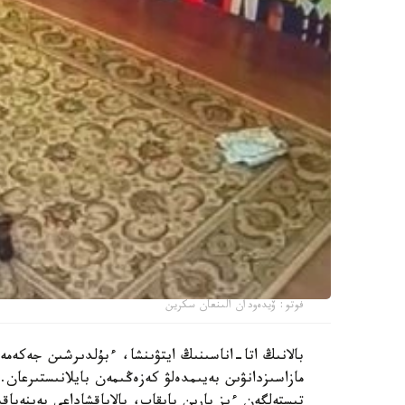
فوتو: ۆيدەودان الىنعان سكرين
بالانىڭ اتا-اناسىنىڭ ايتۋىنشا، ءبۇلدىرشىن جەكەمە
مازاسىزدانۋىن بەيىمدەلۋ كەزەڭىمەن بايلانىستىرعان. 
تىستەلگەن ءىز بارىن بايقاپ، بالاباقشاداعى بەينەباقى