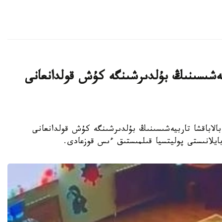
بيەشىسىنىڭ بۇلدىرشىنگە كۇش قولدانعانى
جەكەمەنشىك بالاباقشا تاربيەشىسىنىڭ بۇلدىرشىنگە كۇش قولدانعانى
 بايلانىستى پوليتسيا قىلمىستىق ءىس قوزعادى.