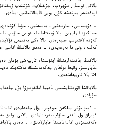
بالانى قولىنان سۇيرەپ، جۇلقىلاپ، كۇشتەپ ۇيىقتاتۋ
ارەكەتتەر بىرنەشە كۇن بويى قايتالانعانىن ايتادى.
- دۇيسەنبى، سارسەنبى، بەيسەنبى، جۇما كۇندەرى ء
جەتكىزە المايمىن. بالا ۇيىقتاماسا، قولىن جاۋىپ ت
كەزدە لاقتىرىپ جىبەرەدى. بالا ەكى بەتىمەن قۇلايد
كەلسە، ونى دا بەرمەيدى، - دەدى بالانىڭ اناسى جا
بالانىڭ جاقىندارىنىڭ ايتۋىنشا، تاربيەشى بۇعان دە
حابارسىز. وقيعا بولعان جەكەمەنشىك مەكتەپكە دەيىن
24 بالا تاربيەلەنەدى.
بالاباقشا قۇرىلتايشىسى ناعيما امانقوسوۆا بۇل جاعد
سۇرادى.
- ءبىز مۇنى بىلگەن جوقپىز. بۇل جاعدايدى اتا-انا
ءبىراق ول ناقتى جاۋاپ بەرە المادى. بالانى تولىق 
ەكەنىمىزدى اتا-اناسىنا حابارلادىق، - دەدى بالاباق