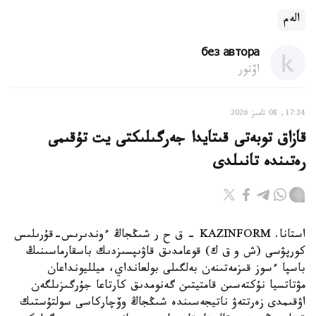
الەم
без автора
اۆتور
17:24, 08 تامىز 2026
قازاق توبەتى قىتايدا جەرگىلىكتى يت تۇقىمى
رەتىندە تانىلدى
استانا. KAZINFORM – ق ح ر شىڭجاڭ ءوندىرىس-قۇرىلىس
كورپۋسى (ش و ق ك) قوعامدىق قاۋىپسىزدىك باسقارماسىنىڭ
باسپا ءسوز قىزمەتىنەن بەلگىلى بولعانداي، ميلليونداعان
مۋتاتسيا نۇكتەسىن قامتيتىن گەنومدىق كارتاعا جۇرگىزىلگەن
اۋقىمدى زەرتتەۋ ناتيجەسىندە شىڭجاڭ وۆچاركاسى سولتۇستىك