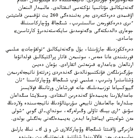
سەكۆەنيرلەۋ جۇرگىزدى. ناتيجەسىندە 25 ميلليوننان استام
گەنەتيكالىق مۋتاتسيا نۇكتەسى انىقتالدى. عالىمدار الىنعان
اۋقىمدى دەرەكتەردى جەر بەتىندەگى 260 يت تۇقىمىن قامتيتىن
ءىرى دەرەكقورمەن سالىستىرىپ، شىڭجاڭ وۆچاركاسىنىڭ
جوعارى دالدىكتەگى «گەنومدىق سايكەستەندىرۋ كارتاسىن»
جاسادى.
دەرەككوزدىڭ جازۋىنشا، بۇل «گەنەتيكالىق ءتولقۇجات» عىلىمي
قورىتىندى عانا ەمەس، سونىمەن قاتار پراكتيكالىق قولدانۋعا
ارنالعان «باعدار» قىزمەتىن اتقارادى. بۇعان دەيىن
جۇرگىزىلگەن فۋنكتسيونالدىق گەندەردى زەرتتەۋ ناتيجەلەرىمەن
ۇشتاستىرا وتىرىپ، عىلىمي توپ شىڭجاڭ وۆچاركاسىنا ءتان
گيپوكسياعا توزىمدىلىك جانە قورشاعان ورتانىڭ قولايسىز
جاعدايلارىنا بەيىمدەلۋ گەندەرىن انىقتادى. وسىلايشا مىڭداعان
جىلدارعا جالعاسقان تابيعي سۇرىپتالۋدىڭ ناتيجەسىندە ولاردىڭ
سۋىق ءارى بيىك تاۋلى وڭىرلەرگە، سونداي-اق گوبي ءشولى
مەن شولەيتتى ايماقتارعا ابدەن بەيىمدەلگەنى بەلگىلى بولدى.
قازىرگى ۋاقىتتا شىڭجاڭ وۆچاركالارى ش و ق ك- نىڭ بارلىق
بولىمدەرى مەن قالالارىندا شتاتتىق قىزمەتتىك يت رەتىندە