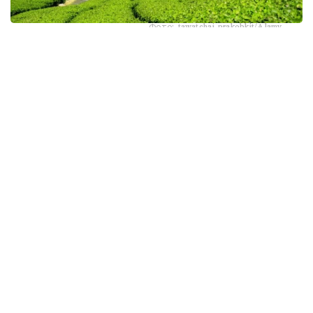
Фото: tawatchai prakobkit/Alamy
اسىرەسە جازعى اپتاپ، جىلى تۇندەر جانە كوكتەمدەگى اۋا
رايىنىڭ قۇبىلمالىلىعى شاي بۇتالارىنا قوسىمشا سالماق ءتۇسىرىپ
وتىر. عالىمدار ماسەلەنى شەشۋ ءۇشىن ىستىققا ءتوزىمدى
سۇرىپتاردى گەنومدىق ادىستەرمەن ىرىكتەۋگە كىرىسكەن، دەپ
حابارلايدى turkystan.kz newscientist.com-عا سىلتەمە
جاساپ.
الايدا الەۋمەتتىك جەلىلەردە تاراعان «تەمپەراتۋرا تاعى 1°C- قا
كوتەرىلسە، ماتچا مۇلدە جوعالادى» دەگەن مالىمدەمەنى عىلىمي
تۇرعىدان دالەلدەنگەن بولجام دەۋگە بولمايدى. قازىرگى
زەرتتەۋلەر كليماتتىڭ جىلىنۋى ءونىم كولەمىن ازايتىپ، جوعارى
ساپالى ماتچانىڭ ءدامىن وزگەرتۋى مۇمكىن ەكەنىن كورسەتەدى.
ءبىراق ناقتى ءبىر گرادۋسقا بايلانعان جويىلۋ شەگى انىقتالعان
جوق.
ماتچا كادىمگى كەپتىرىلگەن شاي جاپىراعىنان ەمەس، تەنچا