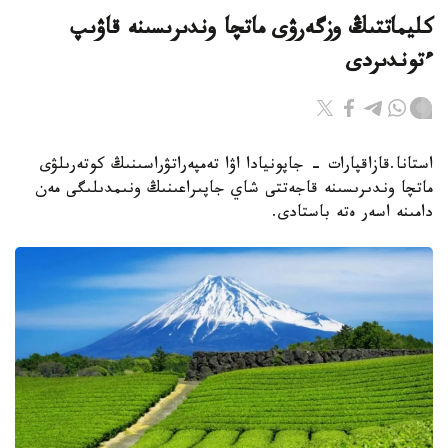
كليماتتىڭ وزگەرۋى ماتچا وندىرىسىنە قاۋىپ
ءتوندىردى
استانا.قازاقپارات - جاپونيادا اۋا تەمپەراتۋراسىنىڭ كوتەرىلۋى
ماتچا وندىرىسىنە قاجەتتى شاي جاپىراعىنىڭ ونىمدىلىگى مەن
دامىنە اسەر ەتە باستادى.