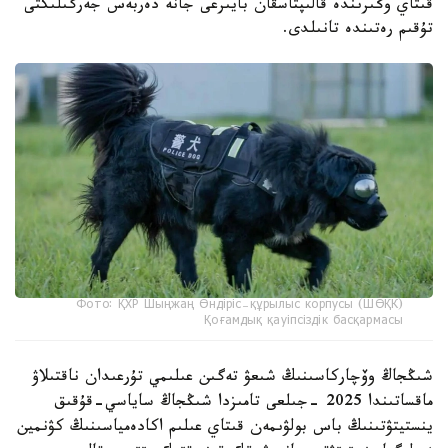
قىتاي وڭىرىندە قالىپتاسقان بايىرعى جانە دەربەس جەرگىلىكتى
تۇقىم رەتىندە تانىلدى.
Фото: ҚХР Шыңжаң Өндіріс-құрылыс корпусы (ШӨҚК)
Қоғамдық қауіпсіздік басқармасы
شىڭجاڭ وۆچاركاسىنىڭ شىعۋ تەگىن عىلىمي تۇرعىدان ناقتىلاۋ
ماقساتىندا 2025 -جىلعى تامىزدا شىڭجاڭ ساياسي-قۇقىق
ينستيتۋتىنىڭ باس بولۋىمەن قىتاي عىلىم اكادەمياسىنىڭ كۋنمين