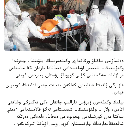
دەنساۋلىق ساقتاۋ ورگاندارى وكىلدەرىنىڭ ايتۋىنشا، چحوندا
وڭتۇستىك- شىعىس اۋماعىنداعى ەمحاناعا بارعان 62 جاستاعى
ەر ازامات جەكسەنبى كۇنى كوروناۆيرۋستان ومىردەن ءوتتى.
قازىرگى ۋاقىتتا قىتايدان كەلگەن ىندەت جەتى ادامنىڭ ءومىرىن
قيدى.
بيلىك وكىلدەرى ۆيرۋس تارالىپ جاتقان ەكى نەگىزگى وشاقتى
اتادى، ولار - وڭتۇستىك- شىعىستاعى تەگۋ قالاسىنداعى ءدىني
سەكتا مەن كورشىلەس چحونوداعى ەمحانا. ەلدەگى دەرتكە
شالدىققانداردىڭ جارتىسىنان كوبى وسى اۋماقتا تىركەلگەن.