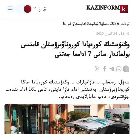
KAZINFORM
ق ز
ترەند:
2026-سايلاۋ
وقيعا
تاعايىنداۋ
اقوردا
11:45, 24 اقپان 2020
وڭتۇستىك كورەيادا كوروناۆيرۋستان قايتىس
بولعاندار سانى 7 ادامعا جەتتى
سەۋل. رەنحاپ - قازاقپارات - وڭتۇستىك كورەيادا جاڭا
كوروناۆيرۋستان جەتىنشى ادام قازا تاپتى، تاعى 161 ادام ىندەت
جۇقتىردى، دەپ حابارلايدى رەنحاپ.