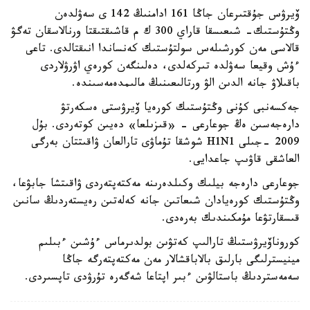
ۆيرۋس جۇقتىرعان جاڭا 161 ادامنىڭ 142 ى سەۋلدەن
وڭتۇستىك- شىعىسقا قاراي 300 ك م قاشىقتىقتا ورنالاسقان تەگۋ
قالاسى مەن كورشىلەس سولتۇستىك كەنساندا انىقتالدى. تاعى
ءۇش وقيعا سەۋلدە تىركەلدى، دەلىنگەن كورەي اۋرۋلاردى
باقىلاۋ جانە الدىن الۋ ورتالىعىنىڭ مالىمدەمەسىندە.
جەكسەنبى كۇنى وڭتۇستىك كورەيا ۆيرۋستى ەسكەرتۋ
دارەجەسىن ەڭ جوعارعى - «قىزىلعا» دەيىن كوتەردى. بۇل
2009 -جىلى H1N1 شوشقا تۇماۋى تارالعان ۋاقىتتان بەرگى
العاشقى قاۋىپ جاعدايى.
جوعارعى دارەجە بيلىك وكىلدەرىنە مەكتەپتەردى ۋاقىتشا جابۋعا،
وڭتۇستىك كورەيادان شىعاتىن جانە كەلەتىن رەيستەردىڭ سانىن
قىسقارتۋعا مۇمكىندىك بەرەدى.
كوروناۆيرۋستىڭ تارالىپ كەتۋىن بولدىرماس ءۇشىن ءبىلىم
مينيسترلىگى بارلىق بالاباقشالار مەن مەكتەپتەرگە جاڭا
سەمەستردىڭ باستالۋىن ءبىر اپتاعا شەگەرە تۇرۋدى تاپسىردى.