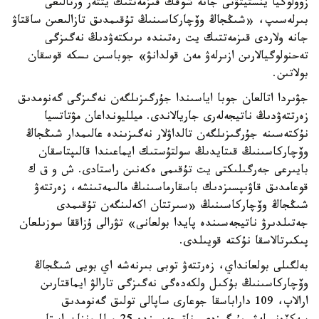
زوولوگيا ينستيتۋتى جانە شوقك قىزمەتتىك يتتەر ورتالىعى
بىرلەسىپ، «شىڭجاڭ وۆچاركاسىنىڭ تۇقىمدىق تازالىعىن ساقتاۋ
جانە ولاردى قىزمەتتىك يت رەتىندە ىرىكتەۋدىڭ نەگىزگى
تەحنولوگيالارىن ازىرلەۋ مەن قولدانۋ» جوباسىن ىسكە قوسقان
بولاتىن.
جۋىردا اتالعان جوبا اياسىندا جۇرگىزىلگەن نەگىزگى گەنومدىق
زەرتتەۋدىڭ ناتيجەلەرى جاريالاندى. ميلليونداعان مۋتاتسيا
نۇكتەسىنە جۇرگىزىلگەن تالداۋلار نەگىزىندە عالىمدار شىڭجاڭ
وۆچاركاسىنىڭ قىتايدىڭ سولتۇستىك ايماعىندا قالىپتاسقان
بايىرعى جەرگىلىكتى يت تۇقىمى ەكەنىن راستادى. ش و ق ك
قوعامدىق قاۋىپسىزدىك باسقارماسىنىڭ مالىمەتىنشە، زەرتتەۋ
شىڭجاڭ وۆچاركاسىنىڭ «سىرتتان اكەلىنگەن تۇقىمدى
جەتىلدىرۋ ناتيجەسىندە پايدا بولعانى» تۋرالى ۇزاققا سوزىلعان
پىكىرتالاسقا نۇكتە قويىلدى.
بەلگىلى بولعانداي، زەرتتەۋ توبى بىرنەشە اي بويى شىڭجاڭ
وۆچاركاسىنىڭ بۇكىل ولكەدەگى نەگىزگى تارالۋ ايماقتارىن
ارالاپ، 109 داراباسقا جوعارى ساپالى تولىق گەنومدىق