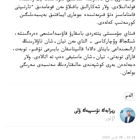
قولدانىلادى. ولار شەكارالىق باقىلاۋ مەن قوعامدىق ءتارتىپتى
قامتاماسىز ەتۋ قىزمەتىندە جوعارى ايماقتىق بەيىمدىلىگىن
كورسەتىپ كەلەدى.
قىتاي جۇمىسشى يتتەردى باسقارۋ قاۋىمداستىعى دەرەگىنشە،
شىڭجاڭ وۆچاركاسى - التاي مەن تيان-شان تاۋلارىنىڭ
ارالىعىنداعى بايتاق دالادا قالىپتاسقان بايىرعى تۇقىم، توبەت،
قازاق توبەتى، تيان-شان ماستيفى دەپ تە اتالادى. ولار
ەجەلدەن بەرى كوشپەندى حالىقتاردىڭ سەنىمدى سەرىگى
بولعان.
الەم
ريزابەك نۇسىپبەك ۇلى
اۆتور
16:18, 08 تامىز 2026