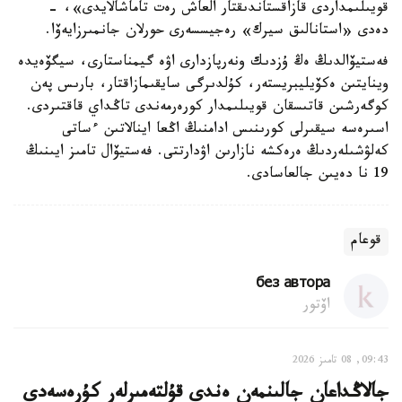
قويىلىمداردى قازاقستاندىقتار العاش رەت تاماشالايدى»، -
دەدى «استانالىق سيرك» رەجيسسەرى حورلان جانمىرزايەۆا.
فەستيۆالدىڭ ەڭ ۇزدىك ونەرپازدارى اۋە گيمناستارى، سيگۆەيدە
وينايتىن ەكۆيليبريستەر، كۇلدىرگى سايقىمازاقتار، بارىس پەن
كوگەرشىن قاتىسقان قويىلىمدار كورەرمەندى تاڭداي قاقتىردى.
اسىرەسە سيقىرلى كورىنىس ادامنىڭ اڭعا اينالاتىن ءساتى
كەلۋشىلەردىڭ ەرەكشە نازارىن اۋدارتتى. فەستيۆال تامىز ايىنىڭ
19 نا دەيىن جالعاسادى.
قوعام
без автора
اۆتور
09:43, 08 تامىز 2026
جالاڭداعان جالىنمەن ەندى قۇلتەمىرلەر كۇرەسەدى