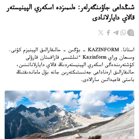
شىڭداعى جاۋىنگەرلەر: ەلىمىزدە اسكەري الپينيستەر
قالاي دايارلانادى
استانا. KAZINFORM - بۇگىن - حالىقارالىق الپينيزم كۇنى.
وسىعان وراي Kazinform ءتىلشىسى قازاقستان قارۋلى
كۇشتەرىندەگى اسكەري الپينيستەردىڭ قالاي دايارلاناتىنىن،
حالىقارالىق ارەناداعى جەتىستىكتەرىن جانە بۇل ماماندىقتىڭ
باستى قاعيداتىن سارالادى.