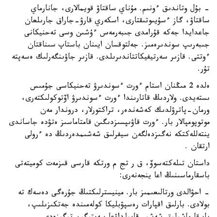
- بۇل وتاندىق ءونىم. مۇناي ساقتاۋ قويمالارى، جانارماي
ساقتاۋ، گاز ءسۇيىوتىقتارى، اسكەري قارۋ-جاراق جارىلعان
جاعدايدا جەكە قۇرامدى جىبەرمەس ءۇشىن وسى تەحنيكانى
جىبەرىپ سوندىرەمىز. جەلتوقسان ايىنان باستاپ سىناقتان
ءوتتى. قازىر سەرتيفيكاتتاندىرىلدى. قازىر جاۋىنگەرلىك ەسەپتە
تۇر.
ەلدە 2 مىڭنان استام ءورت ءسوندىرۋ تەحنيكاسى جۇمىس
ىستەيدى. ولاردىڭ قاتارىندا ءورت ءسوندىرۋ اۆتوكولىكتەرى،
ورمان-پاترۋلدىك كەشەندەر، تراكتورلار، دروندار مەن
موتوپومپالار بار. ءورت قاۋىپسىزدىگىن قامتاماسىز ەتۋدە جاساندى
ينتەللەكتكە نەگىزدەلگەن سيفرلىق شەشىمدەردىڭ دە ءرولى
ارتقان .
داستان تىلەكتەسوۆ، ق ر تج م ورتكە قارسى قىزمەت كوميتەتى
باسقارماسىنىڭ اعا ينجەنەرى:
- احۋالدى ورتالىعىمىز بار. مينيسترلىكتىڭ جۇرەگى دەسەك تە
بولادى. بارلىق اقپارات رەسپۋبليكا كولەمىندە جەتكىزىلىپ،