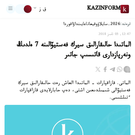
KAZINFORM
ق ز
ترەند:
2026-سايلاۋ
وقيعا
تاعايىنداۋ
اقوردا
12:47, 05 تامىز 2018
الماتىدا حالىقارالىق سيرك فەستيۆالىنە 7 ەلدىڭ
ونەرپازدارى قاتىسىپ جاتىر
الماتى. قازاقپارات - الماتىدا العاش رەت حالىقارالىق سيرك
فەستيۆالى شىمىلدىعىن اشتى، دەپ حابارلايدى قازاقپارات
ءتىلشىسى.