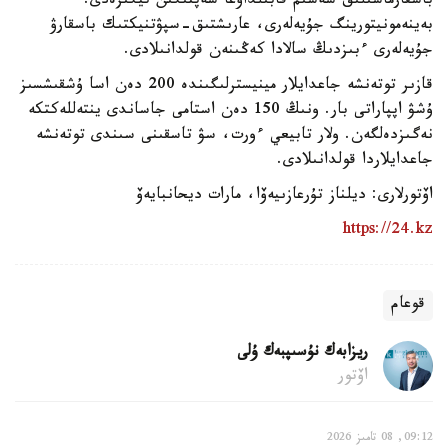
باسقارماشىلىق شەشىم قابىلداۋعا سەپتىگىن تيگىزەدى.
بەينەمونيتورينگ جۇيەلەرى، عارىشتىق-سپۋتنيكتىك باسقارۋ
جۇيەلەرى ءبىزدىڭ سالادا كەڭىنەن قولدانىلادى.
قازىر توتەنشە جاعدايلار مينيسترلىگىندە 200 دەن اسا ۇشقىشسىز
ۇشۋ اپپاراتى بار. ونىڭ 150 دەن استامى جاساندى ينتەللەكتكە
نەگىزدەلگەن. ولار تابيعي ءورت، سۋ تاسقىنى سىندى توتەنشە
جاعدايلاردا قولدانىلادى.
اۆتورلارى: ديلناز تۇرعازىيەۆا، مارات ديحانبايەۆ
https://24.kz
قوعام
ريزابەك نۇسىپبەك ۇلى
اۆتور
09:12, 08 تامىز 2026