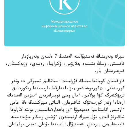
سيرك ونەرىنىڭ فەستيۆالىنە الەمنىڭ 7 ەلىنەن ونەرپازدار
قاتىستى. ونىڭ ىشىندە بەلارۋس، ۋكراينا، رەسەي، وزبەكستان،
قىرعىزستان بار.
قازاقستان كومانداسىنىڭ قۇرامىندا استانالىق تسيركى دە ونەر
كورسەتتى. «كورەرمەندەرىمىز باعدارلاما بارىسىندا رەكوردتىق
تريۋكتەرگە كۋا بولادى. ءدال وسى نومىرلەرمەن ءبىزدى الەمدىك
ارەنادا ونەر كورسەتۋگە شاقىرعان. الماتى سيركىنىڭ ەڭ جاس
ءارتىسى اناستاسيا دەميدوۆا ءوز باعدارلاماسىمەن مونتە كارلوعا
شاقىرتۋ الدى. بۇل سيرك ارتيستەرى ءۇشىن وسكار جۇلدەسىنە
قاتىسقانمەن بىردەي. فەستيۆال اياسىندا بۇعان دەيىن بولماعان