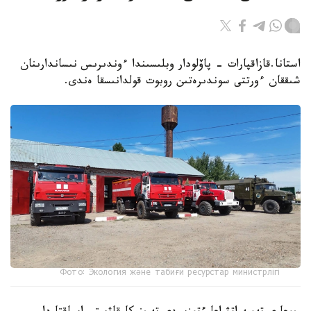
استانا.قازاقپارات - پاۆلودار وبلىسىندا ءوندىرىس نىساندارىنان
شىققان ءورتتى سوندىرەتىن روبوت قولدانىسقا ەندى.
Фото: Экология және табиғи ресурстар министрлігі