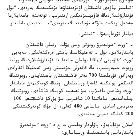
جوعارى تەمپەراتۋراعا ءتوزىمدى تەحنيكا قاۋىپتى ايماقتاردا
ءتىلسىز جاۋدى قاشىقتان اۋىزدىقتاۋعا مۇمكىندىك بەرەدى. "بۇل
قۇتقارۋشىلاردىڭ قاۋىپسىزدىگىن ارتتىرىپ، توتەنشە جاعدايلارعا
جەدەل ارەكەت ەتۋگە مۇمكىندىك بەرەدى"، - دەيدى ماماندار.
ديلناز تۇرعازىيەۆا، ءتىلشى:
- ءورت ءسوندىرۋ روبوتى وسى پۋلت ارقىلى قاشىقتان
باسقارىلادى. بۇل - تەحنيكانىڭ باستى ەرەكشەلىگى. سەبەبى
ءورت ءقاۋىپتى ايماقتا بولعان جاعدايدا قۇتقارۋشىلاردىڭ ورنىنا
روبوت جىبەرىلىپ، ەڭ قاتەرلى جۇمىستى وسى تەحنيكا اتقارادى.
وپەراتور قۇرىلعىنا 700 مەتر قاشىقتىقتان باعىتتايدى. روبوتتىڭ
الدىڭعى بولىگىنە كامەرا ورناتىلعان. ونىڭ كومەگىمەن ماماندار
ءورت وشاعىن باقىلاپ، سۋ نەمەسە كوبىك شاشادى. روبوتتىڭ
جىلدامدىعى ساعاتىنا 10 شاقىرىم. سۋ بۇركۋ قاشىقتىعى 100
مەتردەن اسادى. سالماعى 480 كەلى، ال جۇك كوتەرگىشتىگى
200 كەلىگە دەيىن جەتەدى.
اسلان بوتابايەۆ، پاۆلودار وبلىسى ت ج د ءورت ءسوندىرۋ
باسقارماسى باستىعىنىڭ ورىنباسارى: