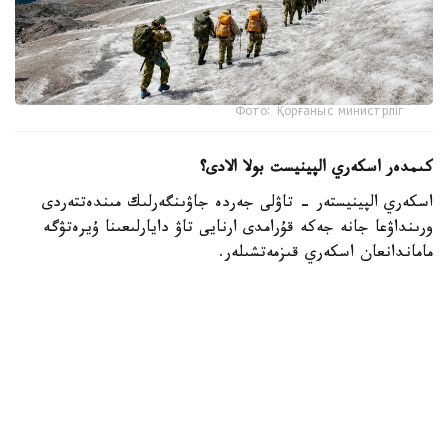
Фото: Қорғаныс министрліг
كىمدەر اسكەري الپينيست بولا الادى؟
اسكەري الپينيستەر - تاۋلى جەردە جاۋىنگەرلىك مىندەتتەردى
ورىنداۋعا جانە جەكە قۇرامدى ارنايى تاۋ دايارلىعىنا ۇيرەتۋگە
ماماندانعان اسكەري قىزمەتشىلەر.
- تاۋ دايارلىعى بويىنشا ارنايى بىلىكتىلىكتەن وتكەن اسكەري
قىزمەتشىلەر ەلىمىزدىڭ ءتۇرلى اسكەري بولىمدەرىندە قىزمەت
اتقارىپ، تاۋلى جەردەگى جاۋىنگەرلىك دايارلىقتى ۇيىمداستىرۋعا
جانە جەكە قۇرامدى وقىتۋعا ۇلەسىن قوسىپ كەلەدى، -
دەلىنگەن قورعانىس مينيسترلىگىنىڭ Kazinform اگەنتتىگىنە
بەرگەن جاۋابىندا.