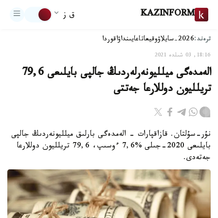
KAZINFORM
ق ز
ترەند:
2026-سايلاۋ
وقيعا
تاعايىنداۋ
اقوردا
18:16, 03 شىلدە 2021
الەمدەگى ميلليونەرلەردىڭ جالپى بايلىعى 79,6
تريلليون دوللارعا جەتتى
نۇر-سۇلتان. قازاقپارات - الەمدەگى بارلىق ميلليونەردىڭ جالپى
بايلىعى 2020-جىلى %7,6 ءوسىپ، 79,6 تريلليون دوللارعا
جەتەدى.