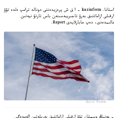
استانا. kazinform - ا ق ش پرەزيدەنتى دونالد ترامپ ەلدە تۋۋ
ارقىلى ازاماتتىق بەرۋ تاجىريبەسىنەن باس تارتۋ نيەتىن
مالىمدەدى، دەپ حابارلايدى Report.
Фото: Pexels
- مەنىڭ ويىمشا، تۋۋ ارقىلى ازاماتتىق بەرىلەتىن الەمدەگى