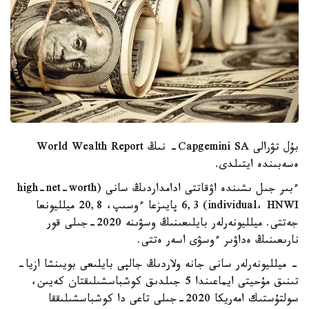
بۇل تۋرالى Capgemini SA- نىڭ World Wealth Report
ەسەبىندە ايتىلدى.
ءبىر جىل ىشىندە اۋقاتتى ادامداردىڭ سانى (high-net-worth
individual، HNWI) 6,3 پايىزعا ءوسىپ، 20,8 ميلليونعا
جەتتى. ميلليونەرلەر بايلىعىنىڭ وسۋىنە 2020-جىلى قور
نارىعىنىڭ ەداۋىر ءوسۋى اسەر ەتتى.
- ميلليونەرلەر سانى جانە ولاردىڭ جالپى بايلىعى بويىنشا ازيا-
تىنىق مۇحيتى ايماعىندا 5 جىلدىق كوشباسشىلىقتان كەيىن،
سولتۇستىك امەريكا 2020-جىلى تاعى دا كوشباسشىلىققا