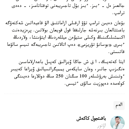
جالعىز ەل - ءبىز. ءبىز بۇل تاجىريبەنى توقتاتامىز، - دەدى
ترامپ.
بۇعان دەيىن ترامپ تۋۋ ارقىلى ازاماتتىق الۋ قاعيداتىن شەكتەۋگە
باعىتتالعان بىرنەشە جارلىققا قول قويعان بولاتىن. پرەزيدەنت
اكىمشىلىگىنىڭ وكىلى ستيۆەن ميللەردىڭ ايتۋىنشا، ولاردىڭ
ءبىرى «بوسانۋ تۋريزمى» دەپ اتالاتىن تاجىريبەگە تىيىم سالۋعا
قاتىستى.
ايتا كەتەيىك، ا ق ش جاڭا ۆيزالىق كەپىل باعدارلاماسىن
ەنگىزىپ جاتىر، وعان سايكەس يمميگراتسيالىق ۆيزاعا كەيبىر
ءوتىنىش بەرۋشىلەر 100 مىڭنان 250 مىڭ دوللارعا دەيىنگى
كولەمدە دەپوزيت سالۋى ءتيىس.
الەم
باقىتجول كاكەش
اۆتور