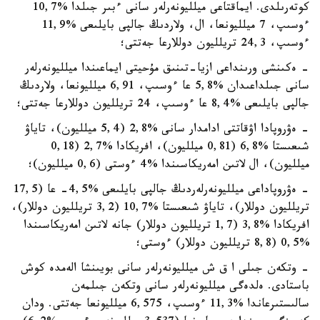
كوتەرىلدى. ايماقتاعى ميلليونەرلەر سانى ءبىر جىلدا %10,7
ءوسىپ، 7 ميلليونعا، ال، ولاردىڭ جالپى بايلىعى %11,9
ءوسىپ، 24,3 تريلليون دوللارعا جەتتى؛
- ەكىنشى ورىنداعى ازيا-تىنىق مۇحيتى ايماعىندا ميلليونەرلەر
سانى جىلداعىدان %5,8 عا ءوسىپ، 6,91 ميلليونعا، ولاردىڭ
جالپى بايلىعى %8,4 عا ءوسىپ، 24 تريلليون دوللارعا جەتتى؛
- ەۋروپادا اۋقاتتى ادامدار سانى %2,8 (5,4 ميلليون)، تاياۋ
شىعىستا %6,8 (0,81 ميلليون)، افريكادا %2,7 (0,18
ميلليون)، ال لاتىن امەريكاسىندا %4 ءوستى (0,6 ميلليون)؛
- ەۋروپاداعى ميلليونەرلەردىڭ جالپى بايلىعى %4,5- عا (17,5
تريلليون دوللار)، تاياۋ شىعىستا %10,7 (3,2 تريلليون دوللار)،
افريكادا %3,8 (1,7 تريلليون دوللار) جانە لاتىن امەريكاسىندا
%0,5 (8,8 تريلليون دوللار) ءوستى؛
- وتكەن جىلى ا ق ش ميلليونەرلەر سانى بويىنشا الەمدە كوش
باستادى. ەلدەگى ميلليونەرلەر سانى وتكەن جىلمەن
سالىستىرعاندا %11,3 ءوسىپ، 6,575 ميلليونعا جەتتى. ودان