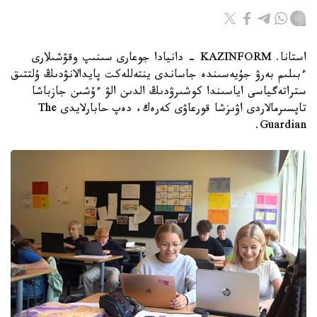
استانا. KAZINFORM - دانيادا جوعارى سىنىپ وقۋشىلارى
ءبىلىم بەرۋ جۇيەسىندە جاساندى ينتەللەكت پايدالانۋدىڭ ۇلتتىق
ستراتەگياسى اياسىندا كوشىرۋدىڭ الدىن الۋ ءۇشىن جازباشا
تاپسىرمالاردى اۋىزشا قورعاۋى كەرەك، دەپ حابارلايدى The
Guardian.