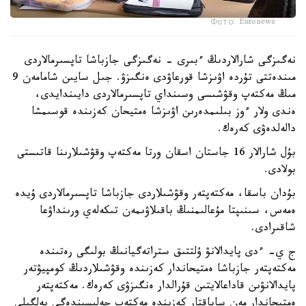
Фото: Euronews
نەگىزگى شارالاردىڭ ءبىرى - نەگىزگى جازباشا تاپسىرمالاردى
مىندەتتى تۇردە اۋىزشا قورعاۋدى ەنگىزۋ. جىل سايىن شامامەن 9
مىڭ مەكتەپ وقۋشىسى وسىنداي تاپسىرمالاردى دايىندايدى،
ەندى ولار ءوز بىلىمدەرىن اۋىزشا ەمتيحان كەزىندە قوسىمشا
دالەلدەۋى كەرەك.
بۇل شارالار 16 جاستان اسقان ورتا مەكتەپ وقۋشىلارىنا قاتىستى
بولادى.
بۇدان باسقا، مەكتەپتەر وقۋشىلاردى جازباشا تاپسىرمالاردى ۇيدە
ەمەس، سىنىپتا مۇعالىمنىڭ باقىلاۋىمەن تىكەلەي ورىنداۋعا
شاقىرادى.
ج ي- ءدى پايدالانۋ ۇلتتىق ستراتەگيانىڭ بولىگى رەتىندە
مەكتەپتەر جازباشا ەمتيحاندار كەزىندە وقۋشىلاردىڭ كومپيۋتەر
پايدالانۋىن قاداعالايتىن قۇرالدار ەنگىزۋى كەرەك. مەكتەپتەر
ەمتيحاندار مەن ساباقتار كەزىندە مەكتەپ جەلىسىندەگى بەلگىلى