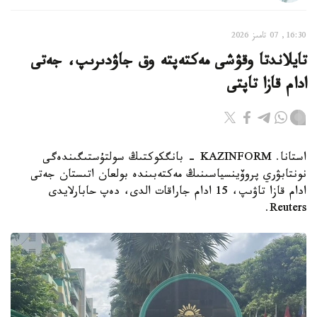
16:30, 07 تامىز 2026
تايلاندتا وقۋشى مەكتەپتە وق جاۋدىرىپ، جەتى
ادام قازا تاپتى
استانا. KAZINFORM - بانگكوكتىڭ سولتۇستىگىندەگى
نونتابۋري پروۆينسياسىنىڭ مەكتەبىندە بولعان اتىستان جەتى
ادام قازا تاۋىپ، 15 ادام جاراقات الدى، دەپ حابارلايدى
Reuters.