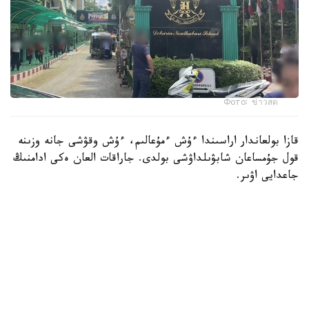
Фото: ข่าวสด
قازا بولعاندار اراسىندا ءۇش ءمۇعالىم، ءۇش وقۋشى جانە وزىنە
قول جۇمساعان شابۋىلداۋشى بولدى. جاراقات العان ەكى ادامنىڭ
جاعدايى اۋىر.
پوليتسيانىڭ مالىمەتىنشە، شابۋىلداۋشى 14 جاستاعى وقۋشى
بولعان. ول كەم دەگەندە 26 رەت وق اتقان، ال تۇتقىندالعاننان
كەيىن ودان تاعى 34 وق تابىلعان. الدىن الا مالىمەت بويىنشا،
تاپانشا ونىڭ اتاسىنا تيەسىلى بولعان.
پوليتسيا سونىمەن قاتار شابۋىلداۋشى مەكتەپ اۋماعىندا وق
اتپاس بۇرىن اتا-اجەسىن ۇيىندە اتىپ ولتىرگەن دەپ شامالاپ