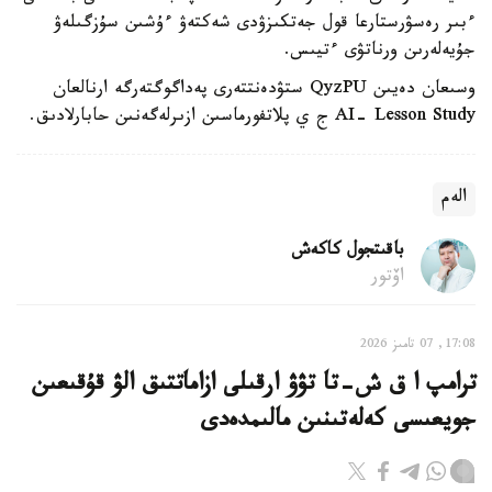
ءبىر رەسۋرستارعا قول جەتكىزۋدى شەكتەۋ ءۇشىن سۇزگىلەۋ
جۇيەلەرىن ورناتۋى ءتيىس.
وسىعان دەيىن QyzPU ستۋدەنتتەرى پەداگوگتەرگە ارنالعان
AI- Lesson Study ج ي پلاتفورماسىن ازىرلەگەنىن حابارلادىق.
الەم
باقىتجول كاكەش
اۆتور
17:08, 07 تامىز 2026
ترامپ ا ق ش-تا تۋۋ ارقىلى ازاماتتىق الۋ قۇقىعىن
جويعىسى كەلەتىنىن مالىمدەدى