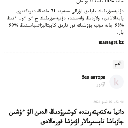
جانە %14 باسقادا بولعان.
دۇنيەجۇزىلىك بايلىق تۋرالى ەسەپتە 71 ەلدىڭ دەرەكتەرى
پايدالانادى، ولاردىڭ ۇلەسىندە دۇنيەجۇزىلىك ج ءى ءو- ءنىڭ
%98 جانە دۇنيەجۇزىلىك قور نارىق كاپيتاليزاتسياسىنىڭ %99
بار.
massaget.kz
الەم
без автора
اۆتور
22:46, 07 تامىز 2026
دانيا مەكتەپتەرىندە كوشىرۋدىڭ الدىن الۋ ءۇشىن
جازباشا تاپسىرمالار اۋىزشا قورعالادى