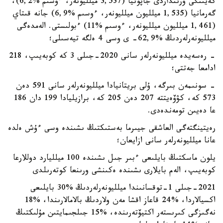
كەيىنگى ورىنداردى جاپونيا (3,537 ميلليونەر، ءوسىم %6,2)،
گەرمانيا (1,535 ميلليون ميلليونەر، ءوسىم %6,9) جانە قىتاي
(1,461 ميلليون ميلليونەر، ءوسىم %11) ءبولىستى. الەمدەگى
ميلليونەرلەردىڭ %62,9- ى وسى 4 ەلگە تيەسىلى؛
- رەسەيدە ميلليونەرلەر سانى 2020-جىلى 3 كە كوبەيىپ، 218
ادامعا جەتتى؛
- سونىمەن بىرگە، ۇلى بريتانيادا ميلليونەرلەر سانى 591 دەن
573 كە، كۋۆەيتتە 207 دەن 205 كە، برازيليادا 199 دان 186
عا دەيىن تومەندەدى.
رەيتينگتەگى العاشقى جيىرما بەستىكتىڭ ىشىندە وسى ءۇش ەلدە
عانا ميلليونەرلەر سانى ازايعان؛
يلون ماسكتىڭ بايلىعى ءبىر جىل ىشىندە 100 ميلليارد دوللارعا
كوبەيىپ، الەم بايلارى ىشىندە ەكىنشى ورىنعا كوتەرىلدى
2021-جىلى 1-توقسانىندا ميلليونەرلەردىڭ %30 بايلىعى
اكسيالاردا، %24 قاعاز اقشا مەن ولاردىڭ بالامالارىندا، %18
نەگىزگى كىرىستەر اكتيۆتەرىندە، %15 جىلجىمايتىن مۇلىكتىڭ