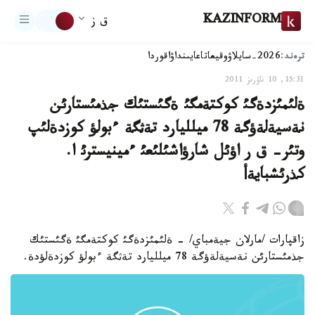
KAZINFORM
ق ز
ترەند:
2026-سايلاۋ
وقيعا
تاعايىنداۋ
اقوردا
15:31, 10 ناۋرىز 2011
ةلئمئزدةگئ كوكتةمگئ ةگئستئك جذمئستارئن
نةسيةلةؤگة 78 ميلليارد تةثگة ءبولؤ كوزدةلئپ
وتئر- ق ر اؤئل شارؤاشئلئعئ ءمينيسترئ ا.
كذرئشبايةأ
زاقپارات /مارلان جيةمباي/ - ةلئمئزدةگئ كوكتةمگئ ةگئستئك
جذمئستارئن نةسيةلةؤگة 78 ميلليارد تةثگة ءبولؤ كوزدةلؤدة.