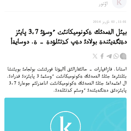
اۆتور
11:01, 03 ناۋرىز 2014
بيئل الةمدئك ةكونوميكانئث ءوسؤئ 3،7 پايئز
دةثگةيئندة بولادئ دةپ كذتئلؤدة - ة. دوسايةأ
استانا. قازاقپارات - حالئقارالئق أاليؤتا قورئنئث بولجامئ بويئنشا
بئلتئرعئ جئلئ الةمدئك ةكونوميكانئث ءوسئمئ 3 پايئزدئ قذرادئ.
ال اعئمداعئ جئلئ الةمدئك ةكونوميكانئث اناعذرلئم جوعارئ 3،7
پايئزدئق دةثگةيئندئ ءوسئم كذتئلةدئ.