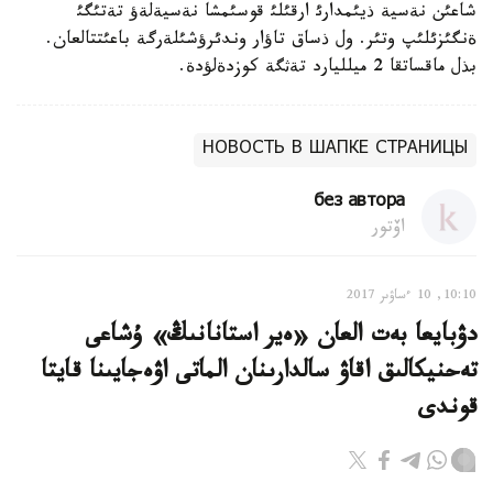
شاعئن نةسية ذيئمدارئ ارقئلئ قوسئمشا نةسيةلةؤ تةتئگئ
ةنگئزئلئپ وتئر. ول ذساق تاؤار وندئرؤشئلةرگة باعئتتالعان.
بذل ماقساتقا 2 ميلليارد تةثگة كوزدةلؤدة.
НОВОСТЬ В ШАПКЕ СТРАНИЦЫ
без автора
اۆتور
10:10, 10 ءساۋىر 2017
دۋبايعا بەت العان «ەير استانانىڭ» ۇشاعى
تەحنيكالىق اقاۋ سالدارىنان الماتى اۋەجايىنا قايتا
قوندى