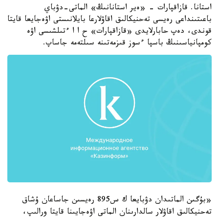
استانا. قازاقپارات - «ەير استانانىڭ» الماتى-دۋباي
باعىتىنداعى رەيسى تەحنيكالىق اقاۋلارعا بايلانىستى اۋەجايعا قايتا
قوندى، دەپ حابارلايدى «قازاقپارات» ح ا ا ءتىلشىسى اۋە
كومپانياسىنىڭ باسپا ءسوز قىزمەتىنە سىلتەمە جاساپ.
«بۇگىن الماتىدان دۋبايعا ك س895 رەيسىن جاساعان ۇشاق
تەحنيكالىق اقاۋلار سالدارىنان الماتى اۋەجايىنا قايتا ورالىپ،