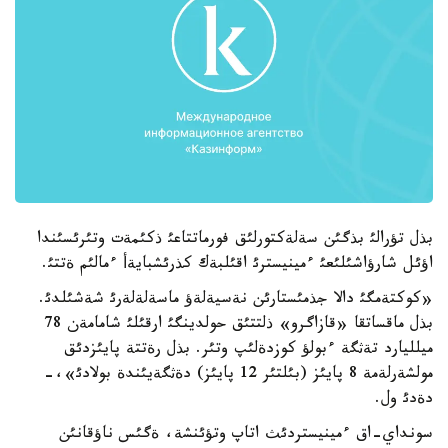
بذل تؤرالئ بذگئن سةلةكتورلئق فورماتتاعئ ذكئمةت وتئرئسئندا
اؤئل شارؤاشئلئعئ ءمينيسترئ اقئلبةك كذرئشبايةأ ءمالئم ةتتئ.
«كوكتةمگئ دالا جذمئستارئن نةسيةلةؤ ماسةلةلةرئ شةشئلدئ.
بذل ماقساتقا «قازاگرو» ذلتتئق حولدينگئ ارقئلئ شامامةن 78
ميلليارد تةثگة ءبولؤ كوزدةلئپ وتئر. بذل رةتتة پايئزدئق
مولشةرلةمة 8 پايئز (بئلتئر 12 پايئز) دةثگةيئندة بولادئ»،-
دةدئ ول.
سونداي-اق ءمينيستردئث اتاپ وتؤئنشة، ةگئس ناؤقانئن