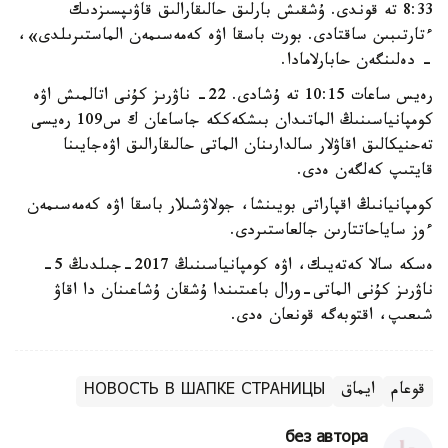
8:33 تە قوندى. ۇشقىش بارلىق حالىقارالىق قاۋىپسىزدىك
ءتارتىبىن ساقتادى. بورت باسقا اۋە كەمەسىمەن الماستىرىلدى»،
- دەلىنگەن حابارلامادا.
رەيس ساعات 10:15 تە ۇشادى. 22- ناۋرىز كۇنى اتالمىش اۋە
كومپانياسىنىڭ الماتىدان بىشكەككە جاساعان ك س109 رەيسى
تەحنيكالىق اقاۋلار سالدارىنان الماتى حالىقارالىق اۋەجايىنا
قايتىپ كەلگەن ەدى.
كومپانيانىڭ اقپاراتى بويىنشا، جولاۋشىلار باسقا اۋە كەمەسىمەن
ءوز ساياحاتتارىن جالعاستىردى.
ەسكە سالا كەتەيىك، اۋە كومپانياسىنىڭ 2017-جىلدىڭ 5-
ناۋرىز كۇنى الماتى-ورال باعىتىندا ۇشقان ۇشاعىنان دا اقاۋ
شىعىپ، اقتوبەگە قونعان ەدى.
قوعام
ايماق
НОВОСТЬ В ШАПКЕ СТРАНИЦЫ
без автора