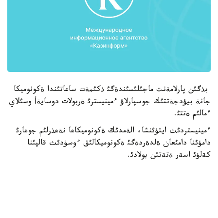
بذگئن پارلامةنت ماجئلئسئندةگئ ذكئمةت ساعاتئندا ةكونوميكا
جانة بيؤدجةتتئك جوسپارلاؤ ءمينيسترئ ةربولات دوسايةأ وسئلاي
ءمالئم ةتتئ.
ءمينيستردئث ايتؤئنشا، الةمدئك ةكونوميكاعا نةعذرلئم جوعارئ
دامؤئنا دامئعان ةلدةردةگئ ةكونوميكالئق ءوسؤدئث قالپئنا
كةلؤئ اسةر ةتةتئن بولادئ.
«ا ق ش ةكونوميكاسئنئث ءوسئمئ 2013 - جئلعئ 1،9 پايئزعا
قاراعاندا، 2014 - جئلئ 2،8 پايئزدئق دةثگةيئندة بولجانادئ.
ةؤرو ايماق ةكسپورت كولةمئنئث ارتؤئ جانة تذتئنؤشئلئق
سذرانئستئث قالپئنا كةلؤئ ناتيجةسئندة رةسةسسيادان وتةدئ.