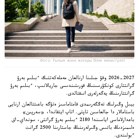
Фото: Ғылым және жоғары білім министрлігі
2026-2027 وقۋ جىلىنا ارنالعان مەملەكەتتىك ءبىلىم بەرۋ
گرانتتارى كونكۋرسىنىڭ قورىتىندىسى جاريالانىپ، ءبىلىم بەرۋ
گرانتتارىنىڭ يەگەرلەرى انىقتالدى.
بيىل وڭىرلىك تەڭگەرىمدى قامتاماسىز ەتۋگە باعىتتالعان ارنايى
باستامالار دا جالعاسىن تاپتى. اتاپ ايتقاندا، «سەرپىن»
باعدارلاماسى اياسىندا 2180 ءبىلىم بەرۋ گرانتى، سونداي-اق
ەلىمىزدىڭ باتىس وڭىرلەرىنىڭ جاستارىنا 2500 گرانت
ءبولىندى.