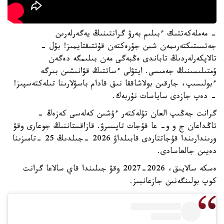
- مەملەكەتتىك ءبىلىم بەرۋ گرانتىنىڭ يەگەرلەرىن
جەتىستىكتەرىمەن شىن جۇرەكتەن قۇتتىقتايمىز! بۇل -
تالاپكەرلەردىڭ تاباندى ەڭبەگى مەن بىلىمگە دەگەن
ۇمتىلىسىنىڭ جەمىسى. ايتۋلى ءساتتىڭ قۋانىشىن بىرگە
ءبولىسىپ، جارقىن بولاشاققا نىق قادام باسۋلارىنا تىلەكتەسپىز!
- دەپ جازدى ساياسات نۇربەك.
گرانت جەڭىپ العان تۇلەكتەر ءۇشىن كەلەسى كەزەڭ -
تاڭداعان ج و و- عا قۇجات تاپسىرۋ. قازاقستاننىڭ جوعارى وقۋ
ورىندارىندا قۇجاتتاردى قابىلداۋ 2026 -جىلدىڭ 25 -تامىزىنا
دەيىن جالعاسادى.
ەسكە سالايىق، 2026-2027 وقۋ جىلىندا قاي سالاعا گرانت
كوپ بولىنگەنىن جازعانبىز.