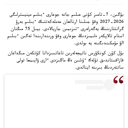
بۇگىن، 7-تامىز كۇنى عىلىم جانە جوعارى ءبىلىم مينيسترلىگى
2026-2027 وقۋ جىلىنا ارنالعان مەملەكەتتىك ءبىلىم بەرۋ
گرانتتارىنىڭ يەگەرلەرى ءتىزىمىن جاريالادى. بيىل 75 مىڭنان
استام تالاپكەر ەلىمىزدىڭ جوعارى وقۋ ورىندارىندا تەگىن ءبىلىم
الۋ مۇمكىندىگىنە يە بولدى.
بۇل كۇن كونكۋرس ناتيجەلەرىن تاعاتسىزدانا كۇتكەن مىڭداعان
قازاقستاندىق تۇلەك ءۇشىن ەڭ ماڭىزدى ءارى ۋايىمعا تولى
ساتتەردىڭ بىرىنە اينالدى.