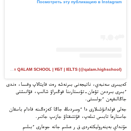
Посмотреть эту публикацию в Instagram
Публикация от QALAM SCHOOL | ҰБТ | IELTS (@qalam.highschool)
كەيبىرى سەنبەي، ناتيجەنى بىرنەشە رەت قايتالاپ وقىسا، ەندى
ءبىرى بىردەن تۋعان-تۋىستارىنا قوڭىراۋ شالىپ، قۋانىشتى
جاڭالىقپەن ءبولىستى.
جەلى قولدانۋشىلارى دا ءومىردىڭ جاڭا كەزەڭىنە قادام باسقان
جاستارعا تابىس تىلەپ، قۇتتىقتاۋ جازىپ جاتىر.
مۇنداي بەينەروليكتەردى ق ر عىلىم جانە جوعارى ءبىلىم