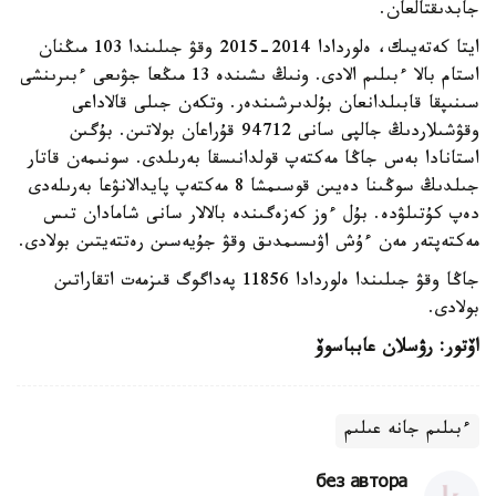
جابدىقتالعان.
ايتا كەتەيىك، ەلوردادا 2014-2015 وقۋ جىلىندا 103 مىڭنان
استام بالا ءبىلىم الادى. ونىڭ ىشىندە 13 مىڭعا جۋىعى ءبىرىنشى
سىنىپقا قابىلدانعان بۇلدىرشىندەر. وتكەن جىلى قالاداعى
وقۋشىلاردىڭ جالپى سانى 94712 قۇراعان بولاتىن. بۇگىن
استانادا بەس جاڭا مەكتەپ قولدانىسقا بەرىلدى. سونىمەن قاتار
جىلدىڭ سوڭىنا دەيىن قوسىمشا 8 مەكتەپ پايدالانۋعا بەرىلەدى
دەپ كۇتىلۋدە. بۇل ءوز كەزەگىندە بالالار سانى شامادان تىس
مەكتەپتەر مەن ءۇش اۋىسىمدىق وقۋ جۇيەسىن رەتتەيتىن بولادى.
جاڭا وقۋ جىلىندا ەلوردادا 11856 پەداگوگ قىزمەت اتقاراتىن
بولادى.
اۆتور: رۋسلان عابباسوۆ
ءبىلىم جانە عىلىم
без автора