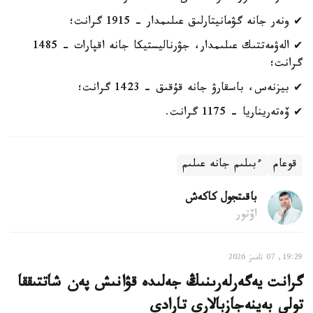
✔ ونەر جانە گۋمانيتارلىق عىلىمدار - 1915 گرانت؛
✔ الەۋمەتتىك عىلىمدار، جۋرناليستيكا جانە اقپارات - 1485
گرانت؛
✔ بيزنەس، باسقارۋ جانە قۇقىق - 1423 گرانت؛
✔ ۆەتەريناريا - 1175 گرانت.
قوعام
ءبىلىم جانە عىلىم
باقىتجول كاكەش
اۆتور
19:29, 07 تامىز 2026
گرانت يەگەرلەرىنىڭ جەلىدە قۋانىش پەن شاتتىققا
تولى بەينەجازبالارى تارادى