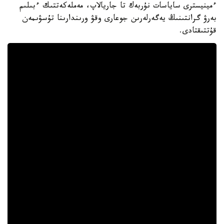
ءمينيسترى ساياسات نۇربەك تا جاريالاپ، مەملەكەتتىك ءبىلىم
بەرۋ گرانتىنىڭ يەگەرلەرىن جوعارى وقۋ ورىندارىنا تۇسۋىمەن
قۇتتىقتادى.