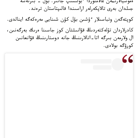
ەموسيالارىمەن عالامتوردا ءبولىسىپ جاتىر. بۇل - بىرنەشە
جىلدان بەرى تالاپكەرلەر اراسىندا قالىپتاستان ترەند.
كوپتەگەن وتباسىلار ءۇشىن بۇل كۇن شىنايى مەرەكەگە اينالدى.
كادرلاردان تۇلەكتەردىڭ قۋانىشتان كوز جاسىنا ەرىك بەرگەنىن،
ال ولارمەن بىرگە اتا-انالارىنىڭ جانە دوستارىنىڭ قۋانعانىن
كورۋگە بولادى.