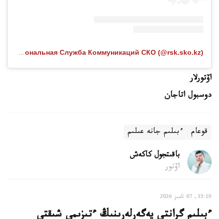
Публикация от Региональная Служба Коммуникаций СКО (@rsk.sko.kz)
اۆتورلار
دوسبول اتاجان
قوعام
ءبىلىم جانە عىلىم
باقىتجول كاكەش
اۆتور
15:10, 07 تامىز 2026
ءبىلىم گرانتى يەگەرلەرىنىڭ ءتىزىمى شىقتى