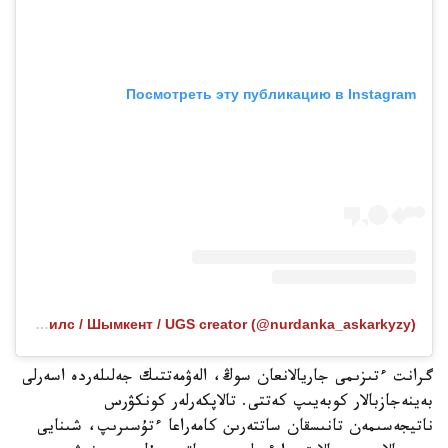
Посмотреть эту публикацию в Instagram
Публикация от SMM / Рилс / Шымкент / UGS creator (@nurdanka_askarkyzy)
گرانت ءتىزىمى جاريالانعان سوڭ، الەۋمەتتىك جەلىلەردە اسەرلى
بەينەجازبالار كوبەيىپ كەتتى. تالاپكەرلەر كونكۋرس
ناتيجەسىمەن تانىسقان ساتتەرىن كامەراعا ءتۇسىرىپ، شىنايى