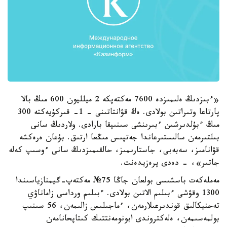
«ءبىزدىڭ ەلىمىزدە 7600 مەكتەپكە 2 ميلليون 600 مىڭ بالا
پارتاعا وتىراتىن بولادى. ەڭ قۋانتاتىنى - 1- قىركۇيەكتە 300
مىڭ ءبۇلدىرشىن ءبىرىنشى سىنىپقا بارادى. ولاردىڭ سانى
بىلتىرمەن سالىستىرعاندا جەتپىس مىڭعا ارتىق. بۇعان ەرەكشە
قۋانامىز، سەبەبى، جاستارىمىز، حالقىمىزدىڭ سانى ءوسىپ كەلە
جاتىر»، - دەدى پرەزيدەنت.
مەملەكەت باسشىسى بولعان جاڭا 75№ مەكتەپ-گيمنازياسىندا
1300 وقۋشى ءبىلىم الاتىن بولادى. ءبىلىم ورداسى زاماناۋي
تەحنيكالىق قوندىرعىلارمەن، ءماجىلىس زالىمەن، 56 سىنىپ
بولمەسىمەن، ەلەكتروندى ابونومەنتتىك كىتاپحانامەن