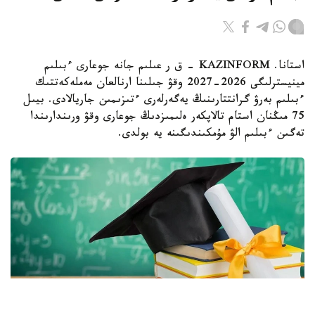
استانا. KAZINFORM - ق ر عىلىم جانە جوعارى ءبىلىم
مينيسترلىگى 2026-2027 وقۋ جىلىنا ارنالعان مەملەكەتتىك
ءبىلىم بەرۋ گرانتتارىنىڭ يەگەرلەرى ءتىزىمىن جاريالادى. بيىل
75 مىڭنان استام تالاپكەر ەلىمىزدىڭ جوعارى وقۋ ورىندارىندا
تەگىن ءبىلىم الۋ مۇمكىندىگىنە يە بولدى.