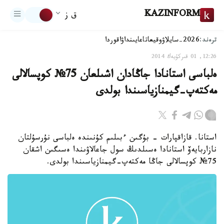
KAZINFORM
ق ز
ترەند:
2026-سايلاۋ
وقيعا
تاعايىنداۋ
اقوردا
12:26, 01 قىركۇيەك 2014
ەلباسى استانادا جاڭادان اشىلعان 75№ كوپسالالى
مەكتەپ-گيمنازياسىندا بولدى
استانا. قازاقپارات - بۇگىن ءبىلىم كۇنىندە ەلباسى نۇرسۇلتان
نازاربايەۆ استانادا ەسىلدىڭ سول جاعالاۋىندا ەسىگىن اشقان
75№ كوپسالالى جاڭا مەكتەپ-گيمنازياسىندا بولدى.