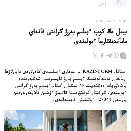
اۆتور
20:45, 07 تامىز 2026
بيىل ەڭ كوپ ءبىلىم بەرۋ گرانتى قانداي
ماماندىقتارعا ءبولىندى
استانا. KAZINFORM - جوعارى ءبىلىمدى كادرلاردى دايارلاۋعا
ارنالعان مەملەكەتتىك ءبىلىم بەرۋ تاپسىرىسى شەڭبەرىندە
باكالاۆريات دەڭگەيىنە 75 مىڭنان استام ءبىلىم بەرۋ گرانتى
ءبولىندى. گرانتتار كونكۋرسىنا قاتىسۋ ءۇشىن تالاپكەرلەردەن
بارلىعى 127041 ءوتىنىش قابىلداندى.