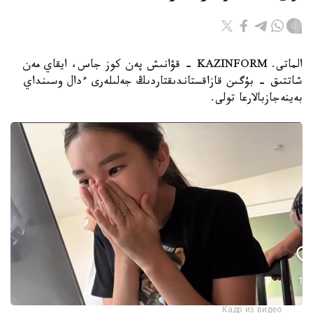
الماتى. KAZINFORM - قۋانىش پەن كوز جاس، ايقاي مەن
شاتتىق - بۇگىن قازاقستاندىقتاردىڭ جەلىلەرى ءدال وسىنداي
بەينەجازبالارعا تولى.
Кадр из видео