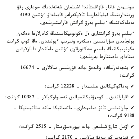
سونىمەن قاتار قازاقستاندا اشىلعان شەتەلدىك جوعارى وقۋ
ورىندارىنىڭ فيليالدارىنا تالاپكەرلەر قابىلداۋ ءۇشىن 3190
مەملەكەتتىك ءبىلىم بەرۋ گرانتى قاراستىرىلدى.
ءبىلىم بەرۋ گرانتتارى ەل ەكونوميكاسىنىڭ كادرلارعا دەگەن
بولجامدى سۇرانىسىن ەسكەرە وتىرىپ ءبولىندى. ەڭ كوپ گرانت
ەكونوميكانىڭ باسىم سەكتورلارى ءۇشىن ماماندار دايارلايتىن
مىناداي باعىتتارعا بەرىلدى:
✔ ينجەنەرلىك، وڭدەۋ جانە قۇرىلىس سالالارى - 16674
گرانت؛
✔ پەداگوگيكالىق عىلىمدار - 12228 گرانت؛
✔ اقپاراتتىق- كوممۋنيكاتسيالىق تەحنولوگيالار - 10387 گرانت؛
✔ جاراتىلىس تانۋ عىلىمدارى، ماتەماتيكا جانە ستاتيستيكا -
9188 گرانت؛
✔ اۋىل شارۋاشىلىعى جانە بيورەسۋرستار - 2515 گرانت؛
✔ قىزمەت كورسەتۋ سالاسى - 2170 گرانت؛