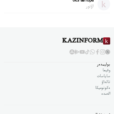
без автора
اۆتور
KAZINFORM
بوليمدەر
وقيعا
ساياسات
تالداۋ
ەكونوميكا
الەمدە