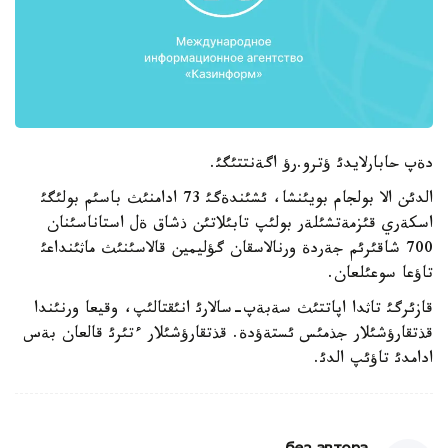
دةپ حابارلايدئ ؤترو.رؤ اگةنتتئگئ.
الدئن الا بولجام بويئنشا، ئشئندةگئ 73 ادامنئث باسئم بولئگئ
اسكةري قئزمةتشئلةر بولئپ تابئلاتئن ذشاق ةل استاناسئنان
700 شاقئرئم جةردة ورنالاسقان گؤليمين قالاسئنئث ماثئنداعئ
تاؤعا سوعئلعان.
قازئرگئ تاثدا اپاتتئث سةبةپ-سالارئ انئقتالئپ، وقيعا ورنئندا
قذتقارؤشئلار جذمئس ئستةؤدة. قذتقارؤشئلار ءتئرئ قالعان بةس
ادامدئ تاؤئپ الدئ.