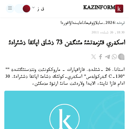
KAZINFORM
ق ز
ترەند:
2026-سايلاۋ
وقيعا
تاعايىنداۋ
اقوردا
18:30, 26 شىلدە 2011
اسكةري قئزمةتشئ مئنگةن 73 ذشاق اپاتقا ذشئرادئ
استانا. 26 -شئلدة. قازاقپارات - ماروككونئث وثتذستئگئندة ""
"C-130 گةركؤلةس" اسكةري-كولئك ذشاعئ اپاتقا ذشئرادئ. 30
ادام قازا تاپتئ، الايدا ولاردئث سانئ ارتؤئ مذمكئن،