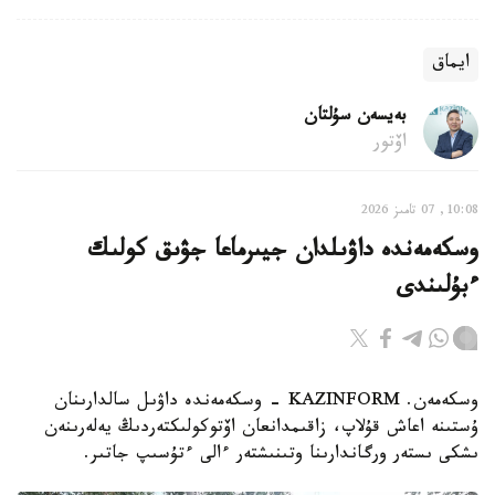
ايماق
بەيسەن سۇلتان
اۆتور
10:08, 07 تامىز 2026
وسكەمەندە داۋىلدان جيىرماعا جۋىق كولىك
ءبۇلىندى
وسكەمەن. KAZINFORM - وسكەمەندە داۋىل سالدارىنان
ۇستىنە اعاش قۇلاپ، زاقىمدانعان اۆتوكولىكتەردىڭ يەلەرىنەن
ىشكى ىستەر ورگاندارىنا وتىنىشتەر ءالى ءتۇسىپ جاتىر.