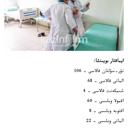
ايماقتار بويىنشا:
نۇر-سۇلتان قالاسى - 106
الماتى قالاسى - 68
شىمكەنت قالاسى - 4
اقمولا وبلىسى - 60
اقتوبە وبلىسى - 8
الماتى وبلىسى - 22