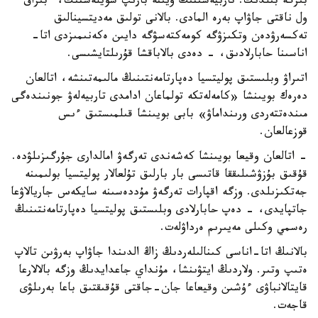
بىرگە بىلدىك. تاربيەشىنىڭ ۇيىنە بارىپ سويلەستىك، ءبىراق
ول ناقتى جاۋاپ بەرە المادى. بالانى تولىق مەديتسينالىق
تەكسەرۋدەن وتكىزۋگە كومەكتەسۋگە دايىن ەكەنىمىزدى اتا-
اناسىنا حابارلادىق، - دەدى بالاباقشا قۇرىلتايشىسى.
اتىراۋ وبلىستىق پوليتسيا دەپارتامەنتىنىڭ مالىمەتىنشە، اتالعان
دەرەك بويىنشا «كامەلەتكە تولماعان ادامدى تاربيەلەۋ جونىندەگى
مىندەتتەردى ورىنداماۋ» بابى بويىنشا قىلمىستىق ءىس
قوزعالعان.
- اتالعان وقيعا بويىنشا كەشەندى تەرگەۋ امالدارى جۇرگىزىلۋدە.
قۇقىق بۇزۋشىلىققا قاتىسى بار بارلىق تۇلعالار پوليتسيا بولىمىنە
جەتكىزىلدى. وزگە اقپارات تەرگەۋ مۇددەسىنە سايكەس جاريالاۋعا
جاتپايدى، - دەپ حابارلادى وبلىستىق پوليتسيا دەپارتامەنتىنىڭ
رەسمي وكىلى مەيىرىم ەرداۋلەت.
بالانىڭ اتا-اناسى كىنالىلەردىڭ زاڭ الدىندا جاۋاپ بەرۋىن تالاپ
ەتىپ وتىر. ولاردىڭ ايتۋىنشا، مۇنداي جاعدايدىڭ وزگە بالالارعا
قايتالانباۋى ءۇشىن وقيعاعا جان-جاقتى قۇقىقتىق باعا بەرىلۋى
قاجەت.