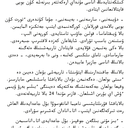
كىشكەنتايدىڭ اناسى مۇنداي ارەكەتتەر بىرنەشە كۇن بويى
قايتالانعانىن ايتادى.
- دۇيسەنبى، سارسەنبى، بەيسەنبى، جۇما كۇندەرى ءتورت كۇن
بويى بالامدى قورلاعان. كورگەنىمدى ايتىپ جەتكىزە المايمىن.
بالا ۇيىقتاماسا، قولىن جاۋىپ تاستايدى. كورپەنى الىپ،
ۇستىنەن باسىپ تۇرادى. شايقاعان كەزدە لاقتىرىپ جىبەرەدى.
بالا ەكى بەتىمەن قۇلايدى. قايتادان تاربيەشىنىڭ ەتەگىنە
جارماسادى. تاماق ىشكىسى كەلسە، ونى دا بەرمەيدى، - دەدى
بالانىڭ اناسى جازيرا عابيدەن.
بالانىڭ جاقىندارىنىڭ ايتۋىنشا، تاربيەشى بۇعان دەيىن دە
ءىستى بولعان. دەگەنمەن بۇدان بالاباقشا باسشىلىعى حابارسىز.
وقيعا بولعان جەكەمەنشىك مەكتەپكە دەيىنگى ءبىلىم بەرۋ ۇيىمى
ءۇش اي بۇرىن اشىلعان. قازىر مۇندا 24 بالا تاربيەلەنەدى.
بالاباقشا قۇرىلتايشىسى ناعيما امانقوسوۆا بۇل جاعدايدىڭ العاش
رەت تىركەلگەنىن ايتىپ، اتا-انادان كەشىرىم سۇرادى.
- ءبىز مۇنى بىلگەن جوقپىز. بۇل جاعدايدى اتا-اناسىمەن