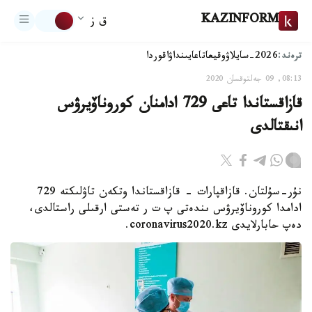
KAZINFORM
ق ز
ترەند:
2026-سايلاۋ
وقيعا
تاعايىنداۋ
اقوردا
08:13, 09 جەلتوقسان 2020
قازاقستاندا تاعى 729 ادامنان كوروناۆيرۋس
انىقتالدى
نۇر-سۇلتان. قازاقپارات - قازاقستاندا وتكەن تاۋلىكتە 729
ادامدا كوروناۆيرۋس ىندەتى پ ت ر تەستى ارقىلى راستالدى،
دەپ حابارلايدى coronavirus2020.kz.