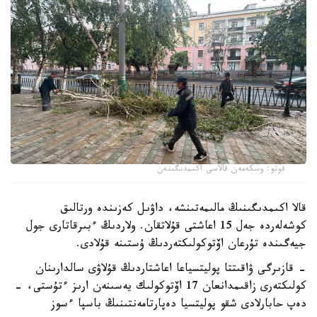
فوتو: وسكەمەن قالاسى اكىمدىگىنەن
قالا اكىمدىگىنىڭ مالىمەتىنشە، داۋىل كەزىندە ورتالىق
كوشەلەردە جەل 15 اعاشتى قۇلاتقان. ولاردىڭ ءبىرقاتارى جول
جيەگىندە تۇرعان اۆتوكولىكتەردىڭ ۇستىنە قۇلادى.
- قازىرگى ۋاقىتتا پوليتسياعا اعاشتاردىڭ قۇلاۋى سالدارىنان
كولىكتەرى زاقىمدانعان 17 اۆتوكولىك يەسىنەن ارىز ءتۇستى، -
دەپ حابارلادى شقو پوليتسيا دەپارتامەنتىنىڭ باسپا ءسوز