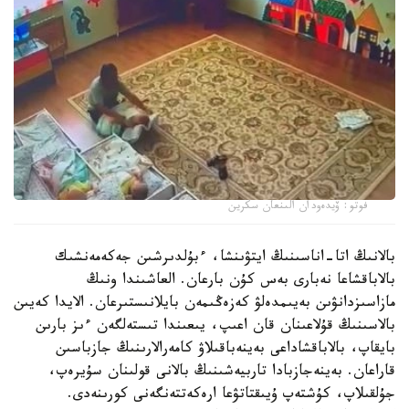
فوتو: ۆيدەودان الىنعان سكرين
بالانىڭ اتا-اناسىنىڭ ايتۋىنشا، ءبۇلدىرشىن جەكەمەنشىك
بالاباقشاعا نەبارى بەس كۇن بارعان. العاشىندا ونىڭ
مازاسىزدانۋىن بەيىمدەلۋ كەزەڭىمەن بايلانىستىرعان. الايدا كەيىن
بالاسىنىڭ قۇلاعىنان قان اعىپ، يىعىندا تىستەلگەن ءىز بارىن
بايقاپ، بالاباقشاداعى بەينەباقىلاۋ كامەرالارىنىڭ جازباسىن
قاراعان. بەينەجازبادا تاربيەشىنىڭ بالانى قولىنان سۇيرەپ،
جۇلقىلاپ، كۇشتەپ ۇيىقتاتۋعا ارەكەتتەنگەنى كورىنەدى.