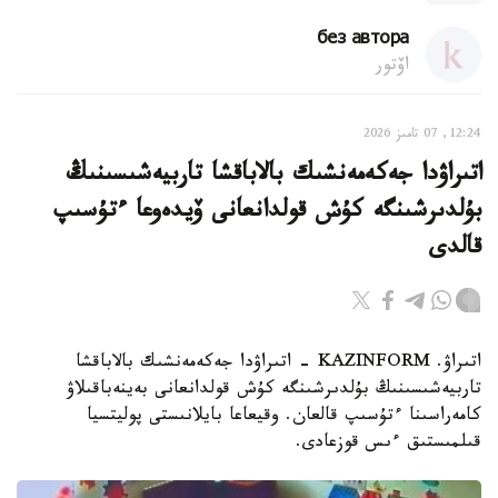
без автора
اۆتور
12:24, 07 تامىز 2026
اتىراۋدا جەكەمەنشىك بالاباقشا تاربيەشىسىنىڭ
بۇلدىرشىنگە كۇش قولدانعانى ۆيدەوعا ءتۇسىپ
قالدى
اتىراۋ. KAZINFORM - اتىراۋدا جەكەمەنشىك بالاباقشا
تاربيەشىسىنىڭ بۇلدىرشىنگە كۇش قولدانعانى بەينەباقىلاۋ
كامەراسىنا ءتۇسىپ قالعان. وقيعاعا بايلانىستى پوليتسيا
قىلمىستىق ءىس قوزعادى.