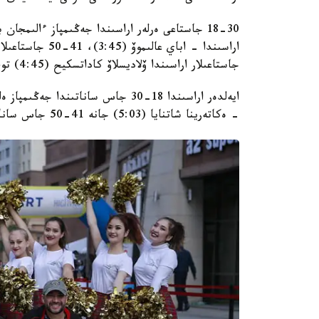
جاستاعىلار اراسىندا ۆلاديسلاۆ كاداتسكيح (4:45) توپ جاردى.
- ەكاتەرينا شاتنايا (5:03) جانە 41-50 جاس ساناتىندا نەللي مەدۆەديەۆا (5:54) ءبىرىنشى بولىپ كەلدى.