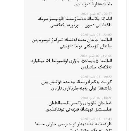
ماماندىقتارعا ءبولىندى
20:27, 07 تامىز 2026
اتا-انا بالانىڭ دەنساۋلىعىنا قاۋىپسىز سومكە
تاڭداعانى ءجون - ورتوپەد كەڭەسى
20:09, 07 تامىز 2026
الماتىدا جالعان مەملەكەتتىك تىركەۋ نومىرلەرىن
ساتقان كۇدىكتى قولعا ءتۇستى
19:46, 07 تامىز 2026
الماتىدا «بايسات» بازارى اۋكسيوندا 24 ميلليارد
تەڭگەگە ساتىلدى
19:29, 07 تامىز 2026
گرانت يەگەرلەرىنىڭ جەلىدە قۋانىش پەن
شاتتىققا تولى بەينەجازبالارى تارادى
18:21, 07 تامىز 2026
قىتايدان تاۋاردى زاڭسىز تاسىمالداعان
قىلمىستىق توپتىڭ قىزمەتى توقتاتىلدى
17:43, 07 تامىز 2026
قازاقستاندا تەلەديدار ءوندىرىسى جارتى جىلدا