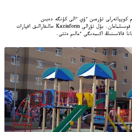
K - استانادا 10-نان استام كوپپاتەرلى تۇرعىن ءۇي ءالى كۇنگە دەيىن
ورتالىقتاندىرىلعان جىلۋمەن جابدىقتاۋ جۇيەسىنە قوسىلماعان. بۇل تۋرالى Kazinform حالىقارالىق اقپارات
نا قالاسىنىڭ اكىمدىگى ءمالىم ەتتى.