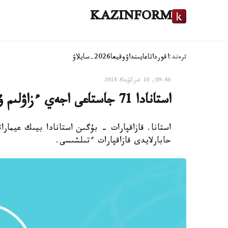
KAZINFORM
ترەند:
اقوردا
تاعايىنداۋ
وقيعا
2026-سايلاۋ
09:46, 10 قىركۇيەك 2018
استانادا 71 جاستاعى اجەي ءزاۋلىم ۇيگە ساتىمەن جۇگىرىپ شىقتى
استانا. قازاقپارات - بۇگىن استانادا بيىك عيما
حابارلايدى قازاقپارات ءتىلشىسى.