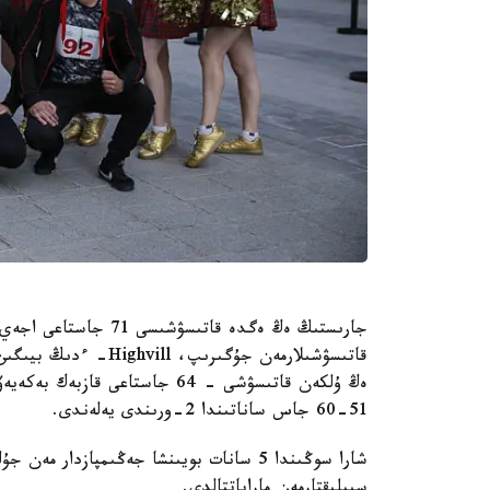
51-60 جاس ساناتىندا 2-ورىندى يەلەندى.
سىيلىقتارمەن ماراپاتتالدى.