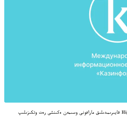
ۇيىمداستىرۋشىلاردىڭ ايتۋىنشا، Highvill SkyRunning قايىرىمدىلىق مارافونى وسىمەن ەكىنشى رەت وتكىزىلىپ