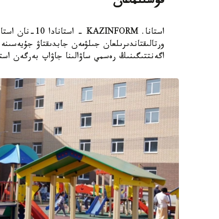
قوسىلماعان
استانا. AZINFORM
اگەنتتىگىنىڭ رەسمي ساۋالىنا جاۋاپ بەرگەن استا