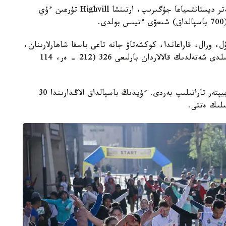
جارىس شارتى بويىنشا، قاتىسۋشىلار الدىمەن 100 مەتر ديستانتسياعا جۇگىرىپ، ارتىنشا Highvill تۇرعىن ءۇي
ۆل، ورال، قاراعاندا، كوكشەتاۋ جانە تاعى باسقا شاھارلارىنان،
سونداي-اق مينسك، شتۋتگارت، فيلدەرشتادت سەكىلدى شەتەلدىك قالالاردان بارلىعى 326 (212 - ەر، 114
قاتىسۋشىلارعا ستارت پەن سورە ۋاقىتىن تىركەيتىن چيپتەر تاراتىلىپ بەردى. ءۇيدىڭ باسپالداق الاڭدارىندا 30
ىلىك ەتتى.