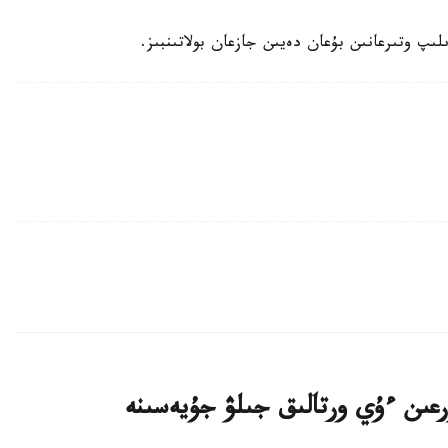
لىپ وتىرعانىن بۇعان دەيىن جازعان بولاتىنبىز.
اتتى تۇرعىن ءۇي ورتالىق جىلۋ جۇيەسىنە