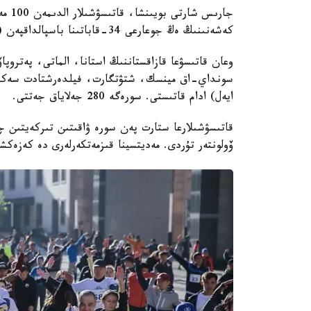
كەشەنىنىڭ ەڭ جوعارعى 34-قاباتىنا باسپالداقپەن (700 باسپالداق) شىعۋى ءتيىس بولدى.
وعان قاتىسۋعا قازاقستاننىڭ استانا، الماتى، پەتروپا
ايەل) ادام قاتىستى. سورەگە 280 جەلاياق جەتتى.
ۆولونتەر تۇردى. مەديتسينا قىزمەتكەرلەرى دە كەزەكش