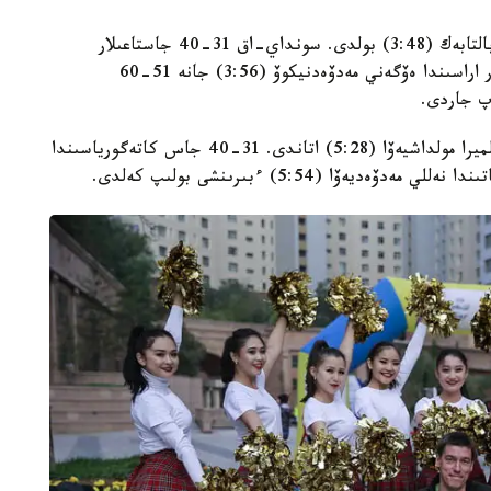
18-30 جاستاعى ەرلەر اراسىندا جەڭىمپاز ءالىمجان بالتابەك (3:48) بولدى. سونداي-اق 31-40 جاستاعىلار
اراسىندا - اباي عالىموۆ (3:45)، 41-50 جاستاعىلار اراسىندا ەۆگەني مەدۆەدنيكوۆ (3:56) جانە 51-60
ايەلدەر اراسىندا 18-30 جاس ساناتىندا جەڭىمپاز ەلميرا مولداشيەۆا (5:28) اتاندى. 31-40 جاس كاتەگورياسىندا