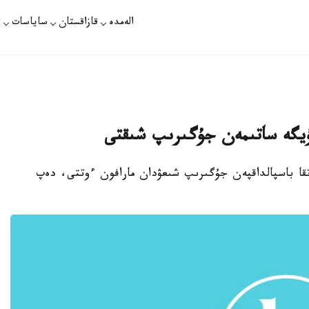
الەمدە
قازاقستان
ساياسات
ت
راتقا باسپالداقپەن جۇگىرىپ شىعۋدان مارافون ءوتتى، دەپ