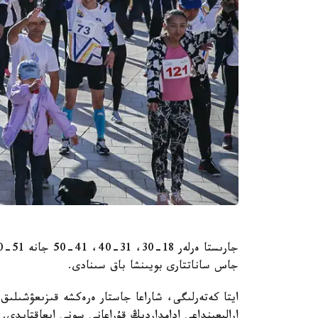
جاس ساناتتارى بويىنشا باق سىنادى.
ارالىعىنداعى ادامداردىڭ قۇراعانى سونى ايعاقتايدى.