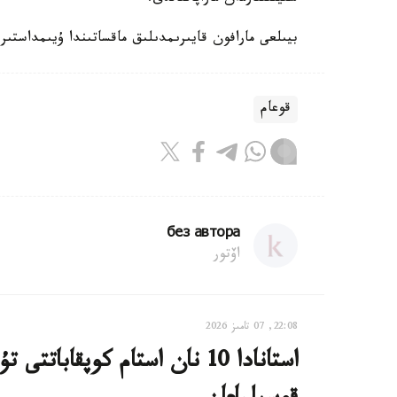
بيىلعى مارافون قايىرىمدىلىق ماقساتىندا ۇيىمداستىرى
قوعام
без автора
اۆتور
22:08, 07 تامىز 2026
استانادا 10 نان استام كوپقاب