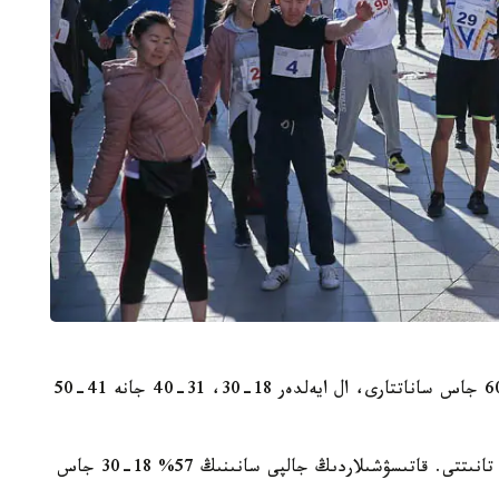
جارىستا ەرلەر 18-30، 31-40، 41-50 جانە 51-60 جاس ساناتتارى، ال ايەلدەر 18-30، 31-40 جانە 41-50
ايتا كەتەرلىگى، شاراعا جاستار ەرەكشە قىزىعۋشىلىق تانىتتى. قاتىسۋشىلاردىڭ جالپى سانىنىڭ 57% 18-30 جاس