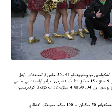
جارىستىڭ ەڭ ەگدە قاتىسۋشىسى 71 جاستاعى اجەي امەگۋلسين ميروشنيچەنكو 41-50 جاس ارالىعىنداعى ايەل
قاتىسۋشىلارمەن جۇگىرىپ، Highvill- ءدىڭ بيىگىن 9 مينۋت 15 سەكۋندتا باعىندىردى. ەرلەر اراسىنداعى جاسى
ەڭ ۇلكەن قاتىسۋشى - 64 جاستاعى قازبەك بەكەيەۆ بولدى. ول 34-قاباتقا 4 مينۋت 52 سەكۋندتا كوتەرىلىپ،
شارا سوڭىندا 5 سانات بويىنشا جەڭىمپازدار مەن جۇلدەگەرلەر 50 مىڭنان - 100 مىڭعا دەيىنگى اقشالاي