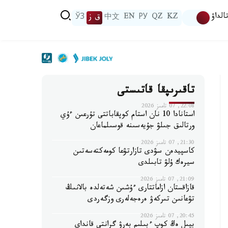
الداۋ
KZ
QZ
РУ
EN
中文
ق ز
ЎЗ
تاقىرىپقا قاتىستى
22:08, 07 تامىز 2026
استانادا 10 نان استام كوپقاباتتى تۇرعىن ءۇي
ورتالىق جىلۋ جۇيەسىنە قوسىلماعان
21:30, 07 تامىز 2026
كاسپيدەن سۋدى تازارتۋعا كومەكتەسەتىن
سيرەك ۇلۋ تابىلدى
21:09, 07 تامىز 2026
قازاقستان ازاماتتارى ءۇشىن شەتەلدە بالانىڭ
تۋعانىن تىركەۋ ەرەجەلەرى وزگەردى
20:45, 07 تامىز 2026
بيىل ەڭ كوپ ءبىلىم بەرۋ گرانتى قانداي