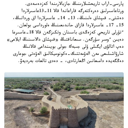
پارسى-اراب تاريحشىلارىنىڭ جازبالارىندا كەزدەسەدى.
ورتاعاسىرلىق دەرەكتەرگە قاراعاندا قالا 11-13عاسىرلاردا
دەشتى- قىپشاق ەلىنىڭ، 13- 14- عاسىرلاردا اق وردانىڭ،
15- 17- عاسىرلاردا قازاق حاندىعىنىڭ ەلورداسى بولعان.
ءتۇرلى تاريحي كەزەڭدى باسىنان وتكىزگەن قالا 18-عاسىرعا
دەيىن ءومىر سۇرگەن. سىعاناقتىڭ «قىپشاق دالاسىنىڭ ايلاعى»
دەپ اتالۋى ايگىلى ۇلى جىبەك جولى بويىنداعى قالانىڭ
شارۋاشىلىعى مەن الەۋمەتتىك-ەكونوميكالىق الەۋەتى جوعارى
دەڭگەيدە دامىعانىن اڭعارتادى، - دەدى تالعات بەرديەۆ.