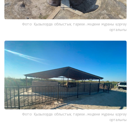
Фото: Қызылорда облыстық тарихи-мәдени мұраны қорғау
орталығы
Фото: Қызылорда облыстық тарихи-мәдени мұраны қорғау
орталығы