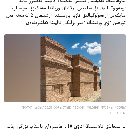
ساۋلەتتىك كەلبەتىن عىلىمي نەگىزدە قالپىنا كەلتىرۋ جانە
ارحەولوگيالىق قۇندىلىعىن بولاشاق ۇرپاققا جەتكىزۋ. جوسپارعا
سايكەس ارحەولوگيالىق قازبا بارىسىندا ارشىلعان 2 كەسەنە مەن
تۇرعىن ءۇي ورنىنىڭ ءبىر بولىگى قالپىنا كەلتىرىلەدى.
Фото: Қызылорда облыстық тарихи-мәдени мұраны қорғау
орталығы
- سىعاناق قالاسىنىڭ اتاۋى 10- عاسىردان باستاپ تۇركى جانە