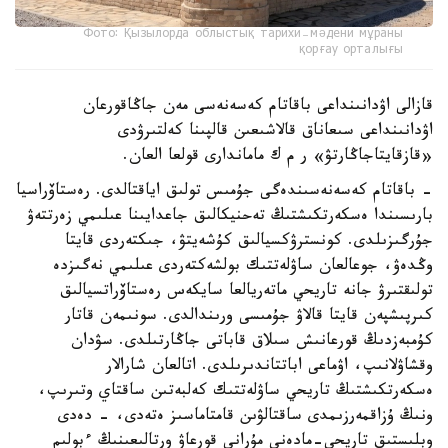
Фото: Қызылорда облыстық тарихи-мәдени мұраны
қорғау орталығы
قازالى اۋدانىنداعى باقاتام كەسەنەسى مەن جاڭاقورعان
اۋدانىنداعى سىعاناق قالاشىعىن قالپىنا كەلتىرۋدى
«قازقايتاجاڭارتۋ» ر م ك ماماندارى قولعا العان.
- باقاتام كەسەنەسىندەگى جۇمىس تولىق اياقتالدى. رەستاۆراسيا
بارىسىندا ەسكەرتكىشتىڭ تەحنيكالىق جاعدايىنا عىلىمي زەرتتەۋ
جۇرگىزىلدى. كونسترۋكسيالىق كۇشەيتۋ، جىكتەردى قايتا
وڭدەۋ، جوعالعان ساۋلەتتىك بولشەكتەردى عىلىمي نەگىزدە
تولىقتىرۋ جانە تاريحي ماتەريالعا سايكەس رەستاۆراتسيالىق
كىرپىشپەن قايتا قالاۋ جۇمىسى ورىندالدى. سونىمەن قاتار
كۇمبەزدىڭ قورعانىش سىلاق قاباتى جاڭارتىلدى. سۋدان
وقشاۋلانىپ، اۋماعى اباتتاندىرىلدى. اتالعان شارالار
ەسكەرتكىشتىڭ تاريحي ساۋلەتتىك كەلبەتىن ساقتاي وتىرىپ،
ونىڭ ۇزاقمەرزىمدى ساقتالۋىن قامتاماسىز ەتەدى، - دەدى
وبلىستىق تاريحي-مادەني مۇرانى قورعاۋ ورتالىعىنىڭ ءبولىم