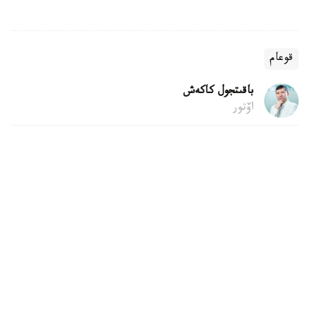
قوعام
باقىتجول كاكەش
اۆتور
22:04, 06 تامىز 2026
قۇرىلىس قالدىقتارىن قوقىس جاشىگىنە تاستاۋعا
بولا ما
استانا. KAZINFORM - پاتەردى جوندەۋ كەزىندە شىققان
قۇرىلىس قالدىقتارىن اۋلاداعى قوقىس جاشىكتەرىنە تاستاۋ زاڭ
تالاپتارىنا قايشى كەلەدى. زاڭگەر باقتيار كارىم مۇنداي