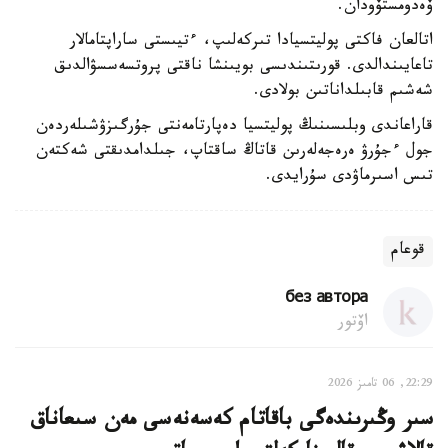
ۆەدومستۆودان.
اتالعان فاكتى پوليتسيادا تىركەلىپ، ءتيىستى ساراپتامالار
تاعايىندالدى. قورىتىندىسى بويىنشا ناقتى پروتسەسسۋالدىق
شەشىم قابىلداناتىن بولادى.
قاراعاندى وبلىسىنىڭ پوليتسيا دەپارتامەنتى جۇرگىزۋشىلەردەن
جول ءجۇرۋ ەرەجەلەرىن قاتاڭ ساقتاپ، جىلدامدىقتى شەكتەن
تىس اسىرماۋدى سۇرايدى.
قوعام
без автора
اۆتور
22:29, 06 تامىز 2026
سىر وڭىرىندەگى باقاتام كەسەنەسى مەن سىعاناق