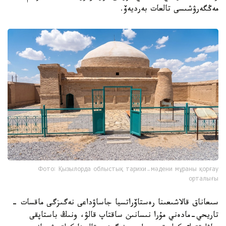
مەڭگەرۋشىسى تالعات بەرديەۆ.
Фото: Қызылорда облыстық тарихи-мәдени мұраны қорғау
орталығы
سىعاناق قالاشىعىنا رەستاۆراتسيا جاساۋداعى نەگىزگى ماقسات -
تاريحي-مادەني مۇرا نىسانىن ساقتاپ قالۋ، ونىڭ باستاپقى