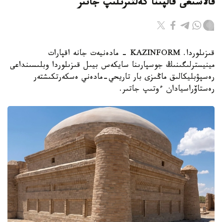
قالاشىعى قالپىنا كەلتىرىلىپ جاتىر
قىزىلوردا. KAZINFORM - مادەنيەت جانە اقپارات
مينيسترلىگىنىڭ جوسپارىنا سايكەس بيىل قىزىلوردا وبلىسىنداعى
رەسپۋبليكالىق ماڭىزى بار تاريحي-مادەني ەسكەرتكىشتەر
رەستاۆراسيادان ءوتىپ جاتىر.