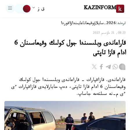
KAZINFORM
ق ز
ترەند:
2026-سايلاۋ
وقيعا
تاعايىنداۋ
اقوردا
08:23, 21 ماۋسىم 2023
قاراعاندى وبلىسىندا جول كولىك وقيعاسىنان 6
ادام قازا تاپتى
قاراعاندى. قازاقپارات - قاراعاندى وبلىسىندا جول كولىك
وقيعاسىنان 6 ادام قازا تاپتى، دەپ حابارلايدى قازاقپارات ءى
ءى م-نە سىلتەمە جاساپ.