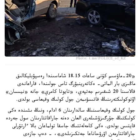
Photo: t.me/POLICE_of_KZ
«20-ماۋسىم كۇنى ساعات 18.15 شاماسىندا رەسپۋبليكالىق
ماڭىزى بار الماتى- ەكاتەرينبۋرگ تاس جولىندا، قاراعاندى
قالاسىنا 20 شىقىرىم جەتپەي، «تايوتا كامري» جانە «نيسسان»
اۆتوكولىكتەرىنىڭ قاتىسۋىمەن جول كولىك وقيعاسى بولدى.
جول كولىك وقيعاسىنىڭ سالدارىنان 6 ادام، ونىڭ ىشىندە ەكى
كولىكتىڭ جۇرگىزۋشىلەرى العان دەنە جاراقاتتارىنان سول جەردە
قايتىس بولدى. ەكى كامەلەتتىك جاسقا تولماعان بالا ءارتۇرلى
جاراقاتتارمەن اۋرۋحاناعا جەتكىزىلدى»، - دەپ جازدى