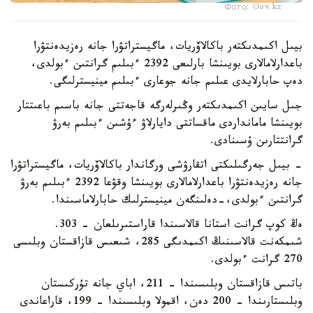
Фото: Gov.kz
بيىل اكىمدىكتەر باكالاۆريات، ماگيستراتۋرا جانە رەزيدەنتۋرا
باعدارلامالارى بويىنشا بارلىعى 2392 ءبىلىم گرانتىن ءبولدى،
دەپ حابارلايدى عىلىم جانە جوعارى ءبىلىم مينيسترلىگى.
جىل سايىن اكىمدىكتەر وڭىرلەرگە قاجەتتى جانە باسىم باعىتتار
بويىنشا مامانداردى ماقساتتى دايارلاۋ ءۇشىن ءبىلىم بەرۋ
گرانتتارىن ۇسىنادى.
- بيىل جەرگىلىكتى اتقارۋشى ورگاندار باكالاۆريات، ماگيستراتۋرا
جانە رەزيدەنتۋرا باعدارلامالارى بويىنشا وقۋعا 2392 ءبىلىم بەرۋ
گرانتىن ءبولدى،-دەلىنگەن مينيسترلىك حابارلاماسىندا.
ەڭ كوپ گرانت استانا قالاسىندا قاراستىرىلعان - 303.
شىمكەنت قالاسىنىڭ اكىمدىگى 285، شىعىس قازاقستان وبلىسى
270 گرانت ءبولدى.
باتىس قازاقستان وبلىسىندا – 211، اباي جانە تۇركىستان
وبلىستارىندا – 200 دەن، اقمولا وبلىسىندا – 199، قاراعاندى