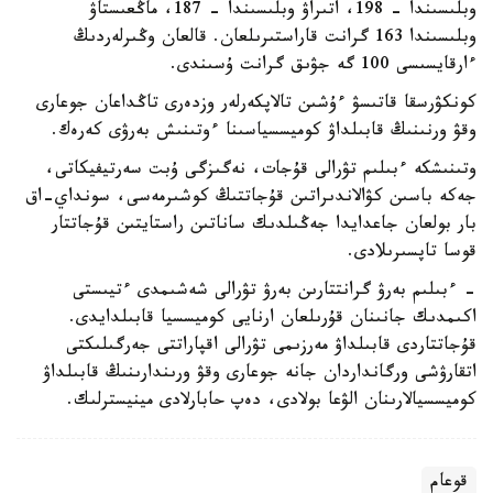
وبلىسىندا – 198، اتىراۋ وبلىسىندا – 187، ماڭعىستاۋ
وبلىسىندا 163 گرانت قاراستىرىلعان. قالعان وڭىرلەردىڭ
ءارقايسىسى 100 گە جۋىق گرانت ۇسىندى.
كونكۋرسقا قاتىسۋ ءۇشىن تالاپكەرلەر وزدەرى تاڭداعان جوعارى
وقۋ ورنىنىڭ قابىلداۋ كوميسسياسىنا ءوتىنىش بەرۋى كەرەك.
وتىنىشكە ءبىلىم تۋرالى قۇجات، نەگىزگى ۇبت سەرتيفيكاتى،
جەكە باسىن كۋالاندىراتىن قۇجاتتىڭ كوشىرمەسى، سونداي-اق
بار بولعان جاعدايدا جەڭىلدىك ساناتىن راستايتىن قۇجاتتار
قوسا تاپسىرىلادى.
- ءبىلىم بەرۋ گرانتتارىن بەرۋ تۋرالى شەشىمدى ءتيىستى
اكىمدىك جانىنان قۇرىلعان ارنايى كوميسسيا قابىلدايدى.
قۇجاتتاردى قابىلداۋ مەرزىمى تۋرالى اقپاراتتى جەرگىلىكتى
اتقارۋشى ورگانداردان جانە جوعارى وقۋ ورىندارىنىڭ قابىلداۋ
كوميسسيالارىنان الۋعا بولادى، دەپ حابارلادى مينيسترلىك.
قوعام