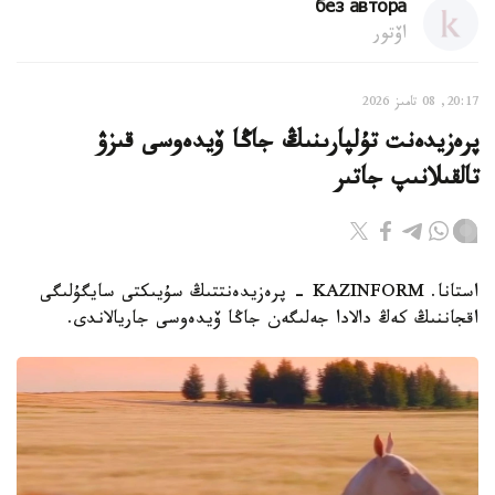
без автора
اۆتور
20:17, 08 تامىز 2026
پرەزيدەنت تۇلپارىنىڭ جاڭا ۆيدەوسى قىزۋ
تالقىلانىپ جاتىر
استانا. KAZINFORM - پرەزيدەنتتىڭ سۇيىكتى سايگۇلىگى
اقجاننىڭ كەڭ دالادا جەلىگەن جاڭا ۆيدەوسى جاريالاندى.