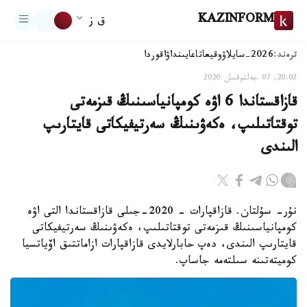
KAZINFORM
ق ز
ترەند:
2026-سايلاۋ
وقيعا
تاعايىنداۋ
اقوردا
20:02, 07 جەلتوقسان 2020
قازاقستاندا 6 اۋە كومپانياسىنىڭ قىزمەتى
توقتاتىلىپ، ەكەۋىنىڭ سەرتيفيكاتى قايتارىپ
الىندى
نۇر- سۇلتان. قازاقپارات - 2020-جىلى قازاقستاندا التى اۋە
كومپانياسىنىڭ قىزمەتى توقتاتىلىپ، ەكەۋىنىڭ سەرتيفيكاتى
قايتارىپ الىندى، دەپ حابارلايدى قازاقپارات ازاماتتىق اۆياتسيا
كوميتەتىنە سىلتەمە جاساپ.