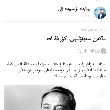
ريزابەك نۇسىپبەك ۇلى
اۆتور
15:12, 08 تامىز 2026
ساكەن سەيفۋللين. كۇرەڭ ات
استانا. قازاقپارات. ...قوستا ۇيىقتاپ، ەرتەڭىندە تاڭ اتىپ كەلە
جاتقاندا اتتارىمىزدى الگى تۇندە تاپقان سوقىر قۇدىقتان
سۋارىپ، وتتاتىپ الىپ، ەرلەدىك...