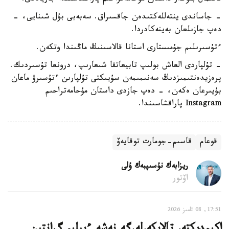
- جاساندى ينتەللەكتىدەن جاقسىراق. سەبەبى بۇل شىنايى، -
دەپ جازىلعان بەينەكادردا.
ءتۇسىرىلىم جۇمىستارى استانا قالاسىنىڭ ماڭىندا وتكەن.
- تۇلپاردى العاش بولىپ تابيعاتقا شىعارىپ، درونعا تۇسىردىك.
پرەزيدەنتىمىزدىڭ سەنىمىمەن سۇيىكتى تۇلپارىن ءتۇسىرۋ ماعان
بۇيىرعان ەكەن، - دەپ جازدى داستان مۇحامەتراحىم
Instagram پاراقشاسىندا.
قوعام
قاسىم-جومارت توقايەۆ
ريزابەك نۇسىپبەك ۇلى
اۆتور
17:51, 08 تامىز 2026