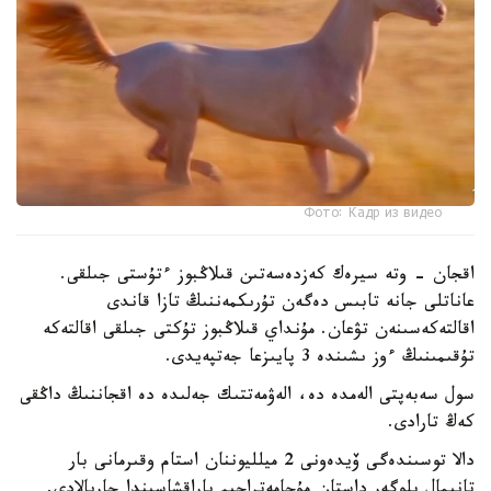
Фото: Кадр из видео
اقجان - وتە سيرەك كەزدەسەتىن قىلاڭبوز ءتۇستى جىلقى.
عاناتلى جانە تابىس دەگەن تۇرىكمەننىڭ تازا قاندى
اقالتەكەسىنەن تۋعان. مۇنداي قىلاڭبوز تۇكتى جىلقى اقالتەكە
تۇقىمىنىڭ ءوز ىشىندە 3 پايىزعا جەتپەيدى.
سول سەبەپتى الەمدە دە، الەۋمەتتىك جەلىدە دە اقجاننىڭ داڭقى
كەڭ تارادى.
دالا توسىندەگى ۆيدەونى 2 ميلليوننان استام وقىرمانى بار
تانىمال بلوگەر داستان مۇحامەتراحىم پاراقشاسىندا جاريالادى.