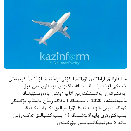
حالىقارالىق ازاماتتىق اۆياتسيا كۇنى ازاماتتىق اۆياتسيا كوميتەتى
ەلدەگى اۆياتسيا سالاسىنىڭ ماڭىزدى تۇستارى مەن قول
جەتكىزگەن جەتىستىكتەرىن اتاپ ءوتتى. ۆەدومستۆونىڭ
مالىمەتىنشە، 2020 -جىلدىڭ 1-قاڭتارىنان باستاپ بۇگىنگى
كۇنگە دەيىن قازاقستاننىڭ اۆياتسيالىق اكىمشىلىگىنىڭ
ينسپەكتورلارى پايدالانۋشىنىڭ 43 ينسپەكتسيالىق تەكسەرۋىن
جانە 8 سەرتيفيكاتسياسىن جۇرگىزدى.