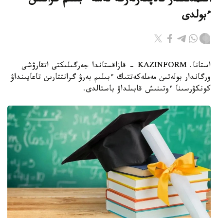
اكىمدىكتەر تالاپكەرلەرگە نەشە ءبىلىم گرانتىن
ءبولدى
استانا. KAZINFORM - قازاقستاندا جەرگىلىكتى اتقارۋشى
ورگاندار بولەتىن مەملەكەتتىك ءبىلىم بەرۋ گرانتتارىن تاعايىنداۋ
كونكۋرسىنا ءوتىنىش قابىلداۋ باستالدى.