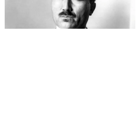
Фото: novoetv.kz
مەنىڭ اتىم ءشول وتىنا، ءشول سۋىنا ۇيرەنبەگەن ات، قاباقتارى
قاتىپ جۇدەپ كەلە جاتىر. شولدە ارقانىڭ شوپتەرىنىڭ ءبىرى دە
جوق. ارقادا مەنىڭ اتىم - كۇرەڭ اتتىڭ جەگەنى - جازدىگۇنى
جاسىل جىبەكتەي، كۇزدى كۇنى سارى جىبەكتەي جۇمساق،
جۇپار ءيىستى، ءتاتتى شوپتەر ەدى. ول شوپتەر: بەتەگە، تارلاۋ،
كوك جۋسان، قارا جۋسان، جوڭىشقا، قياق، بيدايىق، كودە،
شالعىن، ميا، مايسا جانە تولىپ جاتقان ادەمى شوپتەر.
بەتپاقتا بۇل شوپتەر جوق. بەتپاقتىڭ شوپتەرى سەلدىر، قوڭىر،
سۇر، قۋارعان، سوياۋلانعان قاتتى، قوڭىرسۇر وسىمدىك. ول