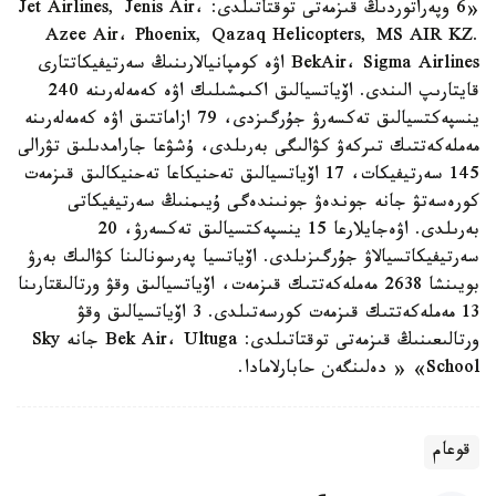
«6 وپەراتوردىڭ قىزمەتى توقتاتىلدى: Jet Airlines, Jenis Air،
Azee Air، Phoenix, Qazaq Helicopters, MS AIR KZ.
BekAir، Sigma Airlines اۋە كومپانيالارىنىڭ سەرتيفيكاتتارى
قايتارىپ الىندى. اۆياتسيالىق اكىمشىلىك اۋە كەمەلەرىنە 240
ينسپەكتسيالىق تەكسەرۋ جۇرگىزدى، 79 ازاماتتىق اۋە كەمەلەرىنە
مەملەكەتتىك تىركەۋ كۋالىگى بەرىلدى، ۇشۋعا جارامدىلىق تۋرالى
145 سەرتيفيكات، 17 اۆياتسيالىق تەحنيكاعا تەحنيكالىق قىزمەت
كورەسەتۋ جانە جوندەۋ جونىندەگى ۇيىمنىڭ سەرتيفيكاتى
بەرىلدى. اۋەجايلارعا 15 ينسپەكتسيالىق تەكسەرۋ، 20
سەرتيفيكاتسيالاۋ جۇرگىزىلدى. اۆياتسيا پەرسونالىنا كۋالىك بەرۋ
بويىنشا 2638 مەملەكەتتىك قىزمەت، اۆياتسيالىق وقۋ ورتالىقتارىنا
13 مەملەكەتتىك قىزمەت كورسەتىلدى. 3 اۆياتسيالىق وقۋ
ورتالىعىنىڭ قىزمەتى توقتاتىلدى: Bek Air، Ultuga جانە Sky
School» « دەلىنگەن حابارلامادا.
قوعام