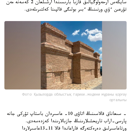
سايكەس ارحەولوگيالىق قازبا بارىسىندا ارشىلعان 2 كەسەنە مەن
تۇرعىن ءۇي ورنىنىڭ ءبىر بولىگى قالپىنا كەلتىرىلەدى.
Фото: Қызылорда облыстық тарихи-мәдени мұраны қорғау
орталығы
- سىعاناق قالاسىنىڭ اتاۋى 10- عاسىردان باستاپ تۇركى جانە
پارسى-اراب تاريحشىلارىنىڭ جازبالارىندا كەزدەسەدى.
ورتاعاسىرلىق دەرەكتەرگە قاراعاندا قالا 11-13عاسىرلاردا