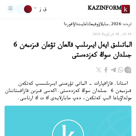
KAZINFORM
ق ز
ترەند:
2026-سايلاۋ
وقيعا
تاعايىنداۋ
اقوردا
21:34, 05 قىركۇيەك 2018
الماتىلىق ايەل ايىرىلىپ قالعان تۋعان قىزىمەن 6
جىلدان سوڭ كەزدەستى
استانا. قازاقپارات - الماتى تۇرعىنى ايىرىلىسىپ كەتكەن
قىزىمەن 6 جىلدان سوڭ كەزدەستى. اكەسى قىزىن قازاقستاننان
مولداۆياعا الىپ كەتكەن، دەپ حابارلايدى ك ت ك ارناسى.