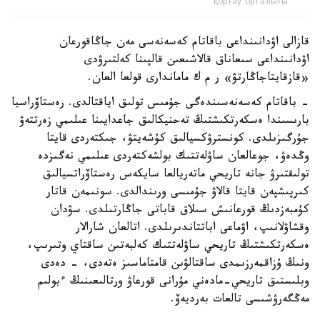
қорғау орталығы
قازالى اۋدانىنداعى باقاتام كەسەنەسى مەن جاڭاقورعان
اۋدانىنداعى سىعاناق قالاشىعىن قالپىنا كەلتىرۋدى
«قازقايتاجاڭارتۋ» ر م ك ماماندارى قولعا العان.
- باقاتام كەسەنەسىندەگى جۇمىس تولىق اياقتالدى. رەستاۆراسيا
بارىسىندا ەسكەرتكىشتىڭ تەحنيكالىق جاعدايىنا عىلىمي زەرتتەۋ
جۇرگىزىلدى. كونسترۋكسيالىق كۇشەيتۋ، جىكتەردى قايتا
وڭدەۋ، جوعالعان ساۋلەتتىك بولشەكتەردى عىلىمي نەگىزدە
تولىقتىرۋ جانە تاريحي ماتەريالعا سايكەس رەستاۆراتسيالىق
كىرپىشپەن قايتا قالاۋ جۇمىسى ورىندالدى. سونىمەن قاتار
كۇمبەزدىڭ قورعانىش سىلاق قاباتى جاڭارتىلدى. سۋدان
وقشاۋلانىپ، اۋماعى اباتتاندىرىلدى. اتالعان شارالار
ەسكەرتكىشتىڭ تاريحي ساۋلەتتىك كەلبەتىن ساقتاي وتىرىپ،
ونىڭ ۇزاقمەرزىمدى ساقتالۋىن قامتاماسىز ەتەدى، - دەدى
وبلىستىق تاريحي-مادەني مۇرانى قورعاۋ ورتالىعىنىڭ ءبولىم
مەڭگەرۋشىسى تالعات بەرديەۆ.