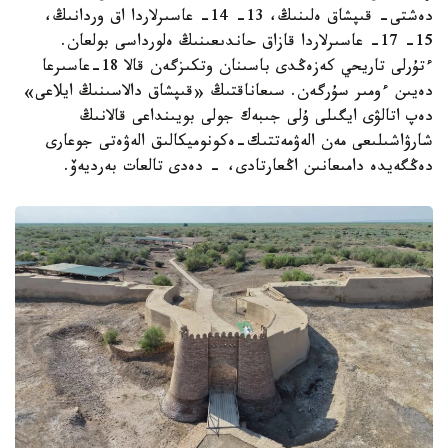
دەشتى- قىپشاق ەلىنىڭ، 13- 14- عاسىرلاردا اق وردانىڭ،
15- 17- عاسىرلاردا قازاق حاندىعىنىڭ ەلورداسى بولعان.
ءتۇرلى تاريحي كەزەڭدى باسىنان وتكىزگەن قالا 18-عاسىرعا
دەيىن ءومىر سۇرگەن. سىعاناقتىڭ «قىپشاق دالاسىنىڭ ايلاعى»
دەپ اتالۋى ايگىلى ۇلى جىبەك جولى بويىنداعى قالانىڭ
شارۋاشىلىعى مەن الەۋمەتتىك-ەكونوميكالىق الەۋەتى جوعارى
دەڭگەيدە دامىعانىن اڭعارتادى، - دەدى تالعات بەرديەۆ.