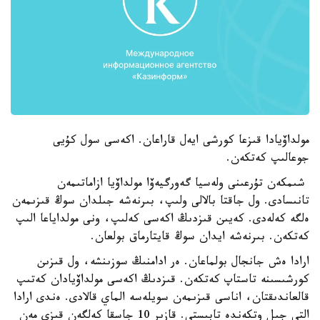
مولداۆيادا قىزعا كورشى ايەل قاراعان. اكەسى سول كۇيى
جوعالىپ كەتكەن.
شىمكەن تۇرعىنى ولەسيا گەورگيەۆا مولداۆيا ازاماتىمەن
تانىسادى. ول جاقتا بالالى ولىپ، بىرنەشە جىلدان سوڭ قىزىمەن
ەلگە كەلەدى. كەيىن قىزدىڭ اكەسى كەلىپ، ونى مولداياعا الىپ
كەتكەن. بىرنەشە ايدان سوڭ قايتارماق بولعان.
ارادا ەش جانجال بولماعان. ەر ادامنىڭ سوزىنشە، ول قىزىن
كورشىسىنە تاستاپ كەتكەن. قىزدىڭ اكەسى مولداۆيادان كەتىپ
قالعاندىقتان، اناسى قىزىمەن سويلەسە الماي قالادى. ەندى ارادا
التى جىل وتكەندە تابىستى. قازىر 10 جاسقا كەلگەن قىزى مەن