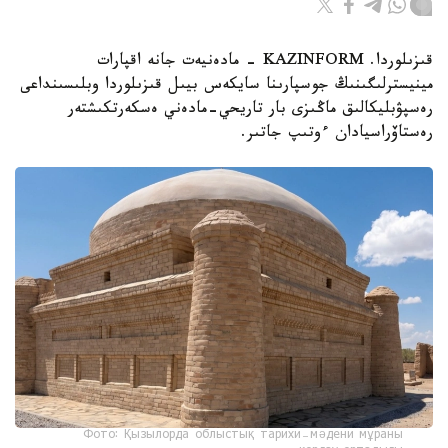
قىزىلوردا. KAZINFORM - مادەنيەت جانە اقپارات
مينيسترلىگىنىڭ جوسپارىنا سايكەس بيىل قىزىلوردا وبلىسىنداعى
رەسپۋبليكالىق ماڭىزى بار تاريحي-مادەني ەسكەرتكىشتەر
رەستاۆراسيادان ءوتىپ جاتىر.
Фото: Қызылорда облыстық тарихи-мәдени мұраны