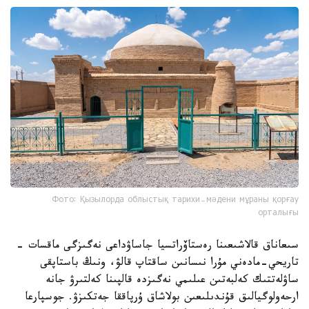
Фото: Қызылорда облыстық тарихи-мәдени мұраны қорғау
орталығы
سىعاناق قالاشىعىنا رەستاۆراتسيا جاساۋداعى نەگىزگى ماقسات -
تاريحي-مادەني مۇرا نىسانىن ساقتاپ قالۋ، ونىڭ باستاپقى
ساۋلەتتىك كەلبەتىن عىلىمي نەگىزدە قالپىنا كەلتىرۋ جانە
ارحەولوگيالىق قۇندىلىعىن بولاشاق ۇرپاققا جەتكىزۋ. جوسپارعا