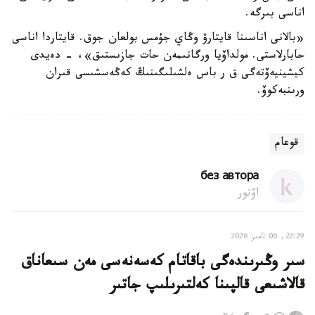
اناسى بىرگە.
«بالانى اناسىنا قايتارۋ وڭاي جۇمس بولعان جوق. قايتاردا اناسى
حابارلاستى. مولداۆيا ورگانىمەن حات جازىستىق»، - دەيدى
كيشينيەۆتەگى ق ر باس ەلشىلىگىنىڭ كەڭەسشىسى قىران
ورىنبەكوۆ.
قوعام
без автора
اۆتور
22:29, 06 تامىز 2026
سىر وڭىرىندەگى باقاتام كەسەنەسى مەن سىعاناق
قالاشىعى قالپىنا كەلتىرىلىپ جاتىر