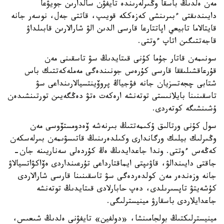
مەن ەلدىڭ باسقا وڭىرلەرىندە تايفۋن سالدارىن جويۋعا
دايىندىقتى ءبىرىنشى كەزەككە قويىپ، قاتتى جەل، نوسەر جانە
قايتالاما تابيعي اپاتتارعا قارسى الدىن الۋ شارالارىن قابىلداۋ
قاجەتتىگىن اتاپ ءوتتى.
سونىمەن قاتار جۇما كۇنى قىتايدىڭ سۋ تاسقىنى مەن
قۇرعاقشىلىققا قارسى كۇرەس جونىندەگى مەملەكەتتىك باس
شتابى چجەتسزيان جانە فۋجياڭ پروۆينتسيالارىنداعى سۋ
تاسقىنىنا بايلانىستى توتەنشە ارەكەت ەتۋ دەڭگەيىن تورتىنشىدەن
ۇشىنشىگە كوتەردى.
سول كۇنى ورتالىق ۇكىمەتتىڭ بىرنەشە ۆەدومستۆوسى مەن
وڭىرلىك بيلىك ورگاندارى وكىلدەرىنىڭ قاتىسۋىمەن بىرلەسكەن
كەڭەس ءوتتى. وندا جاعدايدىڭ ەڭ كۇردەلى سەناريىنە جان-
جاقتى دايىندالۋ، قاۋىپتى ايماقتارداعى تۇرعىنداردى ەۆاكۋاتسيالاۋ
جانە وزەندەر مەن كولدەردەگى سۋ تاسقىنىنا قارسى شارالاردى
كۇشەيتۋ تاپسىرىلدى، دەپ حابارلادى قىتايدىڭ توتەنشە
جاعدايلاردى باسقارۋ مينيسترلىگى.
مينيسترلىكتىڭ بولجامىنشا، «دولفين» تايفۋنى ەلدىڭ شىعىس،