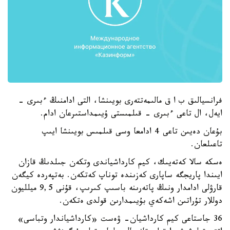
فرانسيالىق ب ا ق مالىمەتتەرى بويىنشا، التى ادامنىڭ ءبىرى -
ايەل، ال تاعى ءبىرى - قىلمىستى ۇيىمداستىرعان ادام.
بۇعان دەيىن تاعى 4 ادامعا وسى قىلمىس بويىنشا ايىپ
تاعىلعان.
ەسكە سالا كەتەيىك، كيم كارداشياندى وتكەن جىلدىڭ قازان
ايىندا پاريجگە ساپارى كەزىندە توناپ كەتكەن. بەتپەردە كيگەن
قارۋلى ادامدار ونىڭ پاتەرىنە باسىپ كىرىپ، قۇنى 9,5 ميلليون
دوللار تۇراتىن اشەكەي بۇيىمدارىن قولدى ەتكەن.
36 جاستاعى كيم كارداشيان- ۋەست «كارداشياندار وتباسى»