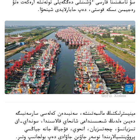
سۋ تاسقىنىنا قارسى ءۇشىنشى دەڭگەيلى توتەنشە ارەكەت ەتۋ
رەجيمىن ىسكە قوستى، دەپ حابارلايدى شينحۋا.
Фото: Xinhua
مينيسترلىكتىڭ مالىمەتىنشە، سەنبىدەن كەلەسى سارسەنبىگە
دەيىن ەلدىڭ شىعىسىنداعى شانحاي قالاسىندا، سونداي-اق
تسزيانسۋ، چجەتسزيان، انحوي، فۋجياڭ جانە جياڭسي
پروۆينتسيالارىندا نوسەر جاۋىن جاۋادى دەپ بولجانىپ وتىر.