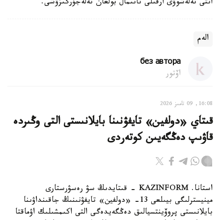
اتتى تەلەشوۋى ارقىلى تانىمال بولعان تەلەجۇرگىزۋشى.
الەم
без автора
اۆتور
16:08, 09 تامىز 2026
قىتاي «دولفين» تايفۋنىنا بايلانىستى التى وڭىردە
قاۋىپ دەڭگەيىن كوتەردى
استانا. KAZINFORM - قىتايدىڭ سۋ رەسۋرستارى
مينيسترلىگى بيىلعى 13- «دولفين» تايفۋنىنىڭ جاقىنداۋىنا
بايلانىستى پروۆينتسيالىق دەڭگەيدەگى التى اكىمشىلىك اۋماقتا