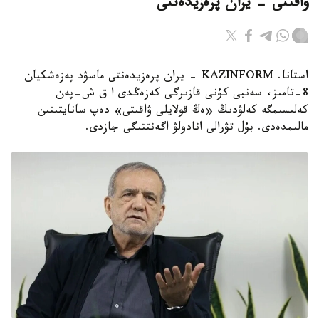
ۋاقىتى - يران پرەزيدەنتى
استانا. KAZINFORM - يران پرەزيدەنتى ماسۋد پەزەشكيان
8-تامىز، سەنبى كۇنى قازىرگى كەزەڭدى ا ق ش-پەن
كەلىسىمگە كەلۋدىڭ «ەڭ قولايلى ۋاقىتى» دەپ سانايتىنىن
مالىمدەدى. بۇل تۋرالى انادولۋ اگەنتتىگى جازدى.