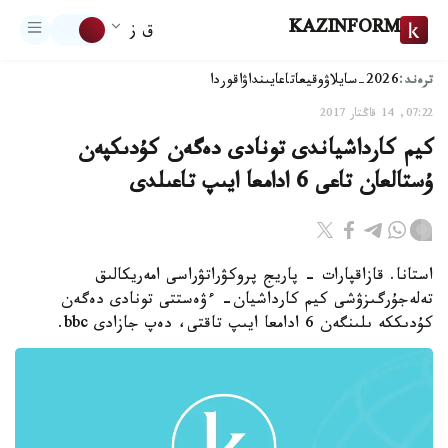
KAZINFORM
ق ز
ترەند:
2026-سايلاۋ
وقيعا
تاعايىنداۋ
اقوردا
07:22, 14 قاڭتار 2017
كيم كارداشياندى تونادى دەگەن كۇدىكپەن
ۇستالعان تاعى 6 ادامعا ايىپ تاعىلدى
استانا. قازاقپارات - پاريج پروكۋراتۋراسى امەريكالىق
تەلەجۇرگىزۋشى كيم كارداشيان- ءۋەستتى تونادى دەگەن
كۇدىككە ىلىنگەن 6 ادامعا ايىپ تاقتى، دەپ جازادى bbc.