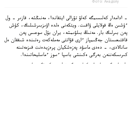
Фото: Анадолу
- ادامدار كەلىسىمگە كەلۋ تۋرالى ايتقاندا، مەنىڭشە، قازىر - ول
ءۇشىن ەڭ قولايلى ۋاقىت. ويتكەنى ەلدە اۋىزبىرشىلىك، كۇش
پەن بىرلىك بار. مەنىڭ بىلۋىمشە، يران بۇل سوعىس پەن
قاقتىعىستان جەڭىمپاز ءارى قۋاتتى مەملەكەت رەتىندە شىققان ەل
سانالادى، - دەدى ماسۋد پەزەشكيان پرەزيدەنت قىزمەتىنە
كىرىسكەننەن بەرگى ەكىنشى باسپا ءسوز ءماسليحاتىندا.
ول قازىرگى جاعداي كەلىسىمگە قول جەتكىزۋگە جانە
شەشىلمەگەن ماسەلەلەردى ديالوگ ارقىلى رەتتەۋگە مۇمكىندىك
بەرەتىنىن اتاپ ءوتتى.
ISNA جارتىلاي رەسمي اقپارات اگەنتتىگىنىڭ حابارلاۋىنشا،
پەزەشكيان يران ءوز قۇقىقتارىن ديالوگ ارقىلى قورعاي الاتىنىن
جانە ەل مەن حالىقتىڭ مۇددەسىنەن باسقا ەشتەڭەگە
ۇمتىلمايتىنىن ايتتى.
ونىڭ سوزىنشە، داۋلاردى تەك سوعىس ارقىلى شەشۋ مۇمكىن
ەمەس. پرەزيدەنت ءوز ۇكىمەتىنىڭ ماۋسىم ايىندا ا ق ش-پەن