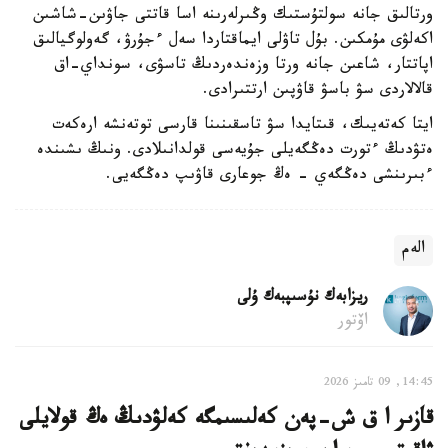
ورتالىق جانە سولتۇستىك وڭىرلەرىنە اسا قاتتى جاۋىن-شاشىن
اكەلۋى مۇمكىن. بۇل تاۋلى ايماقتاردا سەل ءجۇرۋ، گەولوگيالىق
اپاتتار، شاعىن جانە ورتا وزەندەردىڭ تاسۋى، سونداي-اق
قالالاردى سۋ باسۋ قاۋپىن ارتتىرادى.
ايتا كەتەيىك، قىتايدا سۋ تاسقىنىنا قارسى توتەنشە ارەكەت
ەتۋدىڭ ءتورت دەڭگەيلى جۇيەسى قولدانىلادى. ونىڭ ىشىندە
ءبىرىنشى دەڭگەي - ەڭ جوعارى قاۋىپ دەڭگەيى.
الەم
ريزابەك نۇسىپبەك ۇلى
اۆتور
14:45, 09 تامىز 2026
قازىر ا ق ش-پەن كەلىسىمگە كەلۋدىڭ ەڭ قولايلى