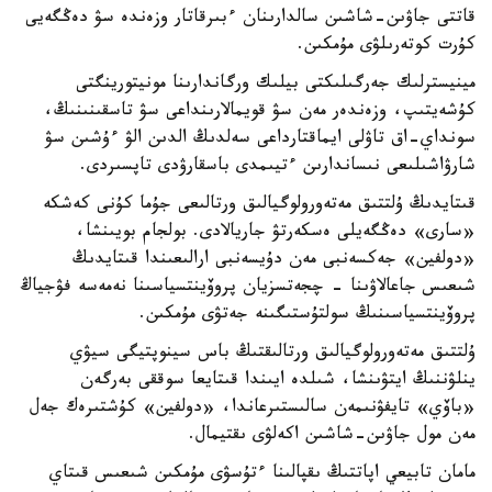
قاتتى جاۋىن-شاشىن سالدارىنان ءبىرقاتار وزەندە سۋ دەڭگەيى
كۇرت كوتەرىلۋى مۇمكىن.
مينيسترلىك جەرگىلىكتى بيلىك ورگاندارىنا مونيتورينگتى
كۇشەيتىپ، وزەندەر مەن سۋ قويمالارىنداعى سۋ تاسقىنىنىڭ،
سونداي-اق تاۋلى ايماقتارداعى سەلدىڭ الدىن الۋ ءۇشىن سۋ
شارۋاشىلىعى نىساندارىن ءتيىمدى باسقارۋدى تاپسىردى.
قىتايدىڭ ۇلتتىق مەتەورولوگيالىق ورتالىعى جۇما كۇنى كەشكە
«سارى» دەڭگەيلى ەسكەرتۋ جاريالادى. بولجام بويىنشا،
«دولفين» جەكسەنبى مەن دۇيسەنبى ارالىعىندا قىتايدىڭ
شىعىس جاعالاۋىنا - چجەتسزيان پروۆينتسياسىنا نەمەسە فۋجياڭ
پروۆينتسياسىنىڭ سولتۇستىگىنە جەتۋى مۇمكىن.
ۇلتتىق مەتەورولوگيالىق ورتالىقتىڭ باس سينوپتيگى سيۋي
ينلۋننىڭ ايتۋىنشا، شىلدە ايىندا قىتايعا سوققى بەرگەن
«باۆي» تايفۋنىمەن سالىستىرعاندا، «دولفين» كۇشتىرەك جەل
مەن مول جاۋىن-شاشىن اكەلۋى ىقتيمال.
مامان تابيعي اپاتتىڭ ىقپالىنا ءتۇسۋى مۇمكىن شىعىس قىتاي