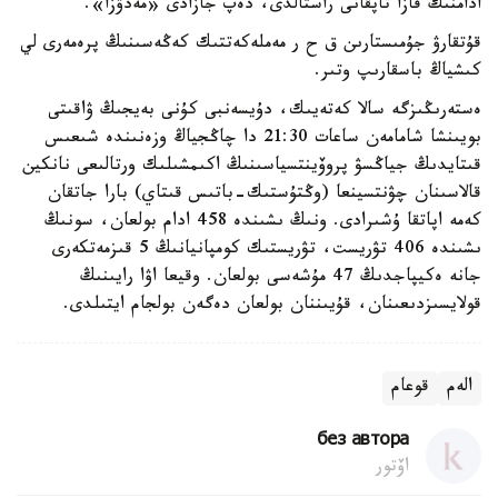
ادامنىڭ قازا تاپقانى راستالدى، دەپ جازادى «مەدۋزا».
قۇتقارۋ جۇمىستارىن ق ح ر مەملەكەتتىك كەڭەسىنىڭ پرەمەرى لي
كىشياڭ باسقارىپ وتىر.
ەستەرىڭىزگە سالا كەتەيىك، دۇيسەنبى كۇنى بەيجىڭ ۋاقىتى
بويىنشا شامامەن ساعات 21:30 دا چاڭجياڭ وزەنىندە شىعىس
قىتايدىڭ جياڭسۋ پروۆينتسياسىنىڭ اكىمشىلىك ورتالىعى نانكين
قالاسىنان چۋنتسينعا (وڭتۇستىك-باتىس قىتاي) بارا جاتقان
كەمە اپاتقا ۇشىرادى. ونىڭ ىشىندە 458 ادام بولعان، سونىڭ
ىشىندە 406 تۋريست، تۋريستىك كومپانيانىڭ 5 قىزمەتكەرى
جانە ەكيپاجدىڭ 47 مۇشەسى بولعان. وقيعا اۋا رايىنىڭ
قولايسىزدىعىنان، قۇيىننان بولعان دەگەن بولجام ايتىلدى.
الەم
قوعام
без автора
اۆتور