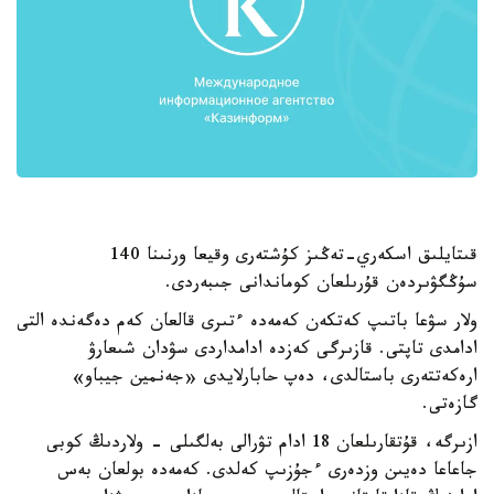
قىتايلىق اسكەري-تەڭىز كۇشتەرى وقيعا ورنىنا 140
سۇڭگۋىردەن قۇرىلعان كوماندانى جىبەردى.
ولار سۋعا باتىپ كەتكەن كەمەدە ءتىرى قالعان كەم دەگەندە التى
ادامدى تاپتى. قازىرگى كەزدە ادامداردى سۋدان شىعارۋ
ارەكەتتەرى باستالدى، دەپ حابارلايدى «جەنمين جيباو»
گازەتى.
ازىرگە، قۇتقارىلعان 18 ادام تۋرالى بەلگىلى - ولاردىڭ كوبى
جاعاعا دەيىن وزدەرى ءجۇزىپ كەلدى. كەمەدە بولعان بەس