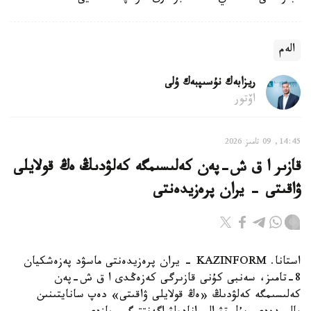
الەم
ريزابەك نۇسىپبەك ۇلى
اۆتور
14:45, 09 تامىز 2026
قازىر ا ق ش-پەن كەلىسىمگە كەلۋدىڭ ەڭ قولايلى
ۋاقىتى - يران پرەزيدەنتى
استانا. KAZINFORM - يران پرەزيدەنتى ماسۋد پەزەشكيان
8-تامىز، سەنبى كۇنى قازىرگى كەزەڭدى ا ق ش-پەن
كەلىسىمگە كەلۋدىڭ «ەڭ قولايلى ۋاقىتى» دەپ سانايتىنىن