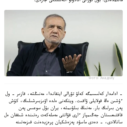
مالىمدەدى. بۇل تۋرالى انادولۋ اگەنتتىگى جازدى.
Фото: Анадолу
- ادامدار كەلىسىمگە كەلۋ تۋرالى ايتقاندا، مەنىڭشە، قازىر - ول
ءۇشىن ەڭ قولايلى ۋاقىت. ويتكەنى ەلدە اۋىزبىرشىلىك، كۇش
پەن بىرلىك بار. مەنىڭ بىلۋىمشە، يران بۇل سوعىس پەن
قاقتىعىستان جەڭىمپاز ءارى قۋاتتى مەملەكەت رەتىندە شىققان ەل
سانالادى، - دەدى ماسۋد پەزەشكيان پرەزيدەنت قىزمەتىنە