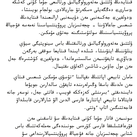
قىتايدىڭ ۇلتتىق مەتەورولوگيالىق ورتالىعى جۇما كۇنى كەشكە
«سارى» دەڭگەيلى ەسكەرتۋ جاريالادى. بولجام بويىنشا،
«دولفين» جەكسەنبى مەن دۇيسەنبى ارالىعىندا قىتايدىڭ
شىعىس جاعالاۋىنا - چجەتسزيان پروۆينتسياسىنا نەمەسە فۋجياڭ
پروۆينتسياسىنىڭ سولتۇستىگىنە جەتۋى مۇمكىن.
ۇلتتىق مەتەورولوگيالىق ورتالىقتىڭ باس سينوپتيگى سيۋي
ينلۋننىڭ ايتۋىنشا، شىلدە ايىندا قىتايعا سوققى بەرگەن
«باۆي» تايفۋنىمەن سالىستىرعاندا، «دولفين» كۇشتىرەك جەل
مەن مول جاۋىن-شاشىن اكەلۋى ىقتيمال.
مامان تابيعي اپاتتىڭ ىقپالىنا ءتۇسۋى مۇمكىن شىعىس قىتاي
مەن ەلدىڭ باسقا وڭىرلەرىندە تايفۋن سالدارىن جويۋعا
دايىندىقتى ءبىرىنشى كەزەككە قويىپ، قاتتى جەل، نوسەر جانە
قايتالاما تابيعي اپاتتارعا قارسى الدىن الۋ شارالارىن قابىلداۋ
قاجەتتىگىن اتاپ ءوتتى.
سونىمەن قاتار جۇما كۇنى قىتايدىڭ سۋ تاسقىنى مەن
قۇرعاقشىلىققا قارسى كۇرەس جونىندەگى مەملەكەتتىك باس
شتابى چجەتسزيان جانە فۋجياڭ پروۆينتسيالارىنداعى سۋ