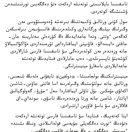
تاسقىنىنا بايلانىستى توتەنشە ارەكەت ەتۋ دەڭگەيىن تورتىنشىدەن
ۇشىنشىگە كوتەردى.
سول كۇنى ورتالىق ۇكىمەتتىڭ بىرنەشە ۆەدومستۆوسى مەن
وڭىرلىك بيلىك ورگاندارى وكىلدەرىنىڭ قاتىسۋىمەن بىرلەسكەن
كەڭەس ءوتتى. وندا جاعدايدىڭ ەڭ كۇردەلى سەناريىنە جان-
جاقتى دايىندالۋ، قاۋىپتى ايماقتارداعى تۇرعىنداردى ەۆاكۋاتسيالاۋ
جانە وزەندەر مەن كولدەردەگى سۋ تاسقىنىنا قارسى شارالاردى
كۇشەيتۋ تاپسىرىلدى، دەپ حابارلادى قىتايدىڭ توتەنشە
جاعدايلاردى باسقارۋ مينيسترلىگى.
مينيسترلىكتىڭ بولجامىنشا، «دولفين» تايفۋنى ەلدىڭ شىعىس،
ورتالىق جانە سولتۇستىك وڭىرلەرىنە اسا قاتتى جاۋىن-شاشىن
اكەلۋى مۇمكىن. بۇل تاۋلى ايماقتاردا سەل ءجۇرۋ، گەولوگيالىق
اپاتتار، شاعىن جانە ورتا وزەندەردىڭ تاسۋى، سونداي-اق
قالالاردى سۋ باسۋ قاۋپىن ارتتىرادى.
ايتا كەتەيىك، قىتايدا سۋ تاسقىنىنا قارسى توتەنشە ارەكەت
ەتۋدىڭ ءتورت دەڭگەيلى جۇيەسى قولدانىلادى. ونىڭ ىشىندە
ءبىرىنشى دەڭگەي - ەڭ جوعارى قاۋىپ دەڭگەيى.