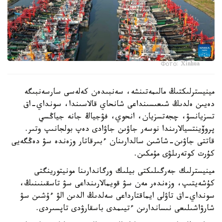
Фото: Xinhua
مينيسترلىكتىڭ مالىمەتىنشە، سەنبىدەن كەلەسى سارسەنبىگە
دەيىن ەلدىڭ شىعىسىنداعى شانحاي قالاسىندا، سونداي-اق
تسزيانسۋ، چجەتسزيان، انحوي، فۋجياڭ جانە جياڭسي
پروۆينتسيالارىندا نوسەر جاۋىن جاۋادى دەپ بولجانىپ وتىر.
قاتتى جاۋىن-شاشىن سالدارىنان ءبىرقاتار وزەندە سۋ دەڭگەيى
كۇرت كوتەرىلۋى مۇمكىن.
مينيسترلىك جەرگىلىكتى بيلىك ورگاندارىنا مونيتورينگتى
كۇشەيتىپ، وزەندەر مەن سۋ قويمالارىنداعى سۋ تاسقىنىنىڭ،
سونداي-اق تاۋلى ايماقتارداعى سەلدىڭ الدىن الۋ ءۇشىن سۋ
شارۋاشىلىعى نىساندارىن ءتيىمدى باسقارۋدى تاپسىردى.