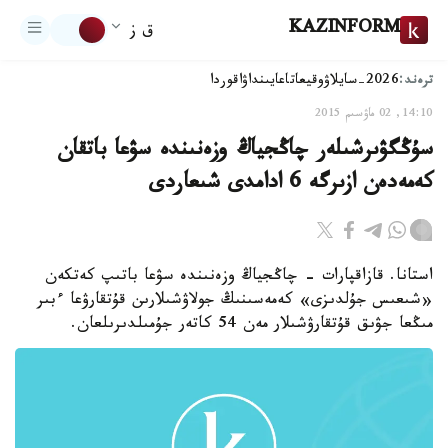
KAZINFORM
ق ز
ترەند:
2026-سايلاۋ
وقيعا
تاعايىنداۋ
اقوردا
14:10, 02 ماۋسىم 2015
سۇڭگۋىرشىلەر چاڭجياڭ وزەنىندە سۋعا باتقان
كەمەدەن ازىرگە 6 ادامدى شىعاردى
استانا. قازاقپارات - چاڭجياڭ وزەنىندە سۋعا باتىپ كەتكەن
«شىعىس جۇلدىزى» كەمەسىنىڭ جولاۋشىلارىن قۇتقارۋعا ءبىر
مىڭعا جۋىق قۇتقارۋشىلار مەن 54 كاتەر جۇمىلدىرىلعان.