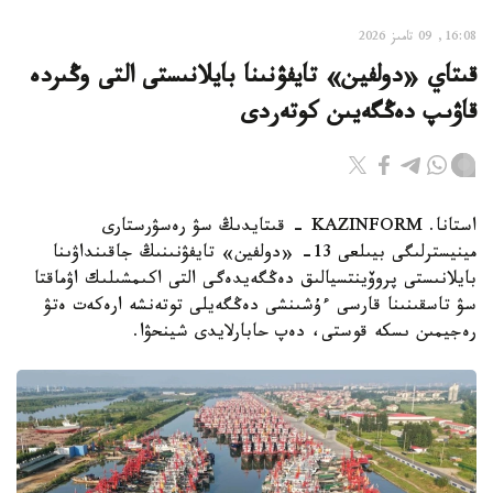
16:08, 09 تامىز 2026
قىتاي «دولفين» تايفۋنىنا بايلانىستى التى وڭىردە
قاۋىپ دەڭگەيىن كوتەردى
استانا. KAZINFORM - قىتايدىڭ سۋ رەسۋرستارى
مينيسترلىگى بيىلعى 13- «دولفين» تايفۋنىنىڭ جاقىنداۋىنا
بايلانىستى پروۆينتسيالىق دەڭگەيدەگى التى اكىمشىلىك اۋماقتا
سۋ تاسقىنىنا قارسى ءۇشىنشى دەڭگەيلى توتەنشە ارەكەت ەتۋ
رەجيمىن ىسكە قوستى، دەپ حابارلايدى شينحۋا.