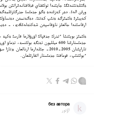
ةگئلةتئندئگئ جايئندا تولئقتاي قذلاقتاندئراتئن بول
ورئن الدئ. دةر كةزئندة ةگؤ جذمئسئ جذرگئزئلمةگةن
كةيبئرئ ةلئمئزگة ةنئپ كةتتئ. دةگةنمةن دةنساؤل
ارقاسئندا جالعئز ناؤقاسپةن شةكتةلدئك»، - دةيد
ةلئمئز بويئنشا ءتذرلئ جذقپالئ اؤرؤلارعا قارسئ ةكپة 
ءبولئنئپ، قوماقتئ جذمئستار اتقارئلعان.
без автора
اۆتور