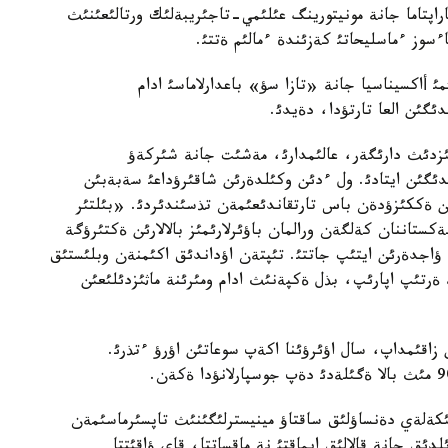
راپتاما جانة مونيتورينگ عئلئمي-تاجئريبةلئك ورتالئعئنئث
ءسوز ءماسليحاتئ كةزئندة ءمالئم ةتتئ.
أاكسيناسيا جانة «تازا سؤ» باعدارلاماسئ ادام
ئگئن العا تارتؤدا، دةيدئ.
مئزدئث دارئگةر، عالئمدارئ، مةشئت جانة شئركةؤ
گئن ايتادئ. ول ءدئن وكئلدةرئن شاقئرؤداعئ سةبةبئن
ارئن ةككئزؤدةن باس تارتقاندئعئمةن تذسئندئردئ. «بئلتئر
ستاننان كةلگةن ورالمان باؤئرلارئمئز بالالارئن ةكتئرؤگة
ؤاجدةرئن ايتئپ جاتتئ. تئپتةن اؤداندئق اكئمنةن وبلئستئق
ةرتئپ اپارئپ، بذل ةكپةنئث ادام ومئرئنة ماثئزدئلئعئن
 زاقئمداپ، سال اؤئرؤئنا اكةپ سوعاتئن اؤرؤ ءتذرئ.
كةلةي دةنساؤلئق ساقتاؤ مينيسترلئگئنئث تاپسئرماسئمةن
ق جانة قالالئق ايماقتئ نة ماقساتتا، قاي ؤاقئتتا