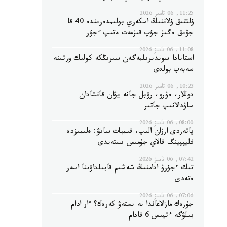
11:25, 06 تامىز 2026
ۇلتتىق ۇلاننىڭ اسكەري بولىمدەرىندە 40 قا
جۋىق ەگىز جۇپ قىزمەت ەتىپ ءجۇر
11:08, 06 تامىز 2026
استانادا سوندىرىلمەگەن سىرىڭكە كولىك ورتىنە
سەبەپ بولدى
10:23, 06 تامىز 2026
دوللار، ەۋرو، رۋبل جانە يۋان قانشادان
ساۋدالانىپ جاتىر
08:00, 06 تامىز 2026
پاتەردى ارزان الىپ، قىمبات ساتۋ: ەلىمىزدە
فليپپينگ قالاي جۇمىس ىستەيدى
07:42, 06 تامىز 2026
تىك ءجۇرۋ ادامنىڭ شەشىم قابىلداۋىنا اسەر
ەتەدى
07:06, 06 تامىز 2026
جۇرەك مازالاعاندا نە ىستەۋ كەرەك؟ ءار ادام
بىلۋگە ءتيىس 6 قادام