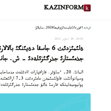
KAZINFORM
ترەند:
اقوردا
تاعايىنداۋ
وقيعا
2026-سايلاۋ
20:03, 20 ءساۋىر 2011
ةلئمئزدئث 6 جاسقا دةيئنگئ 
جذمئستارئ جذرگئزئلةدئ - ش. جان
الماتئ. 20- ءساؤئر. قازاقپارات /ادئلةت 
پوليوميةليتكة قارسئ ةگؤ جذمئستارئ جذرگئزئلةدئ