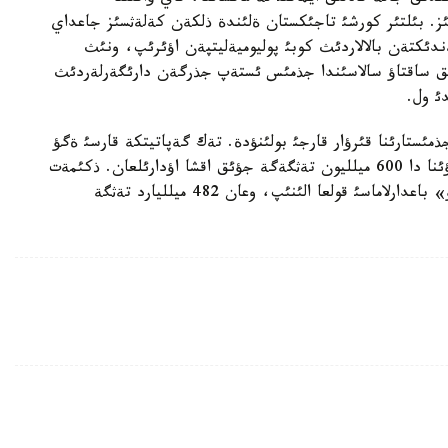
امئز. بئلتئر كورشئ تاجئكستان ةلئندة ذلكةن كةلةثسئز جاعداي
دئكتةن بالالاردئث كوبئ پوليوميةليتپةن اؤئرئپ، ونئث
ئق ساقتاؤ سالاسئندا جذمئس ئستةپ جذرگةن دارئگةرلةردئث
ئ ول.
جذمئستارئنا قئرؤار قارجئ بولئنؤدة. تةك گةپاتيتكة قارسئ ةگؤ
جذمئستارئنا 600 ميلليون تةثگة بولئنسة، تذماؤ اؤرؤئنا دا 600 ميلليون تةثگةگة جؤئق اقشا اؤدارئلعان. ذكئمةت
تاراپئنان 2005-2010- جئلدارعا ارنالعان «تازا سؤ» باعدارلاماسئ قولعا الئنئپ، وعان 482 ميلليارد تةثگة