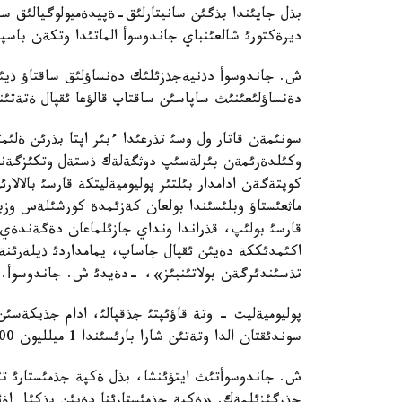
بذل جايئندا بذگئن سانيتارلئق-ةپيدةميولوگيالئق سا
ديرةكتورئ شالعئنباي جاندوسوأ الماتئدا وتكةن باسپا
ش. جاندوسوأ دذنيةجذزئلئك دةنساؤلئق ساقتاؤ ذيئمئ 
دةنساؤلئعئنئث ساپاسئن ساقتاپ قالؤعا ئقپال ةتةتئند
سونئمةن قاتار ول وسئ تذرعئدا ءبئر اپتا بذرئن ةلئ
وكئلدةرئمةن بئرلةسئپ دوثگةلةك ذستةل وتكئزگةندئ
كوپتةگةن ادامدار بئلتئر پوليوميةليتكة قارسئ بالال
ماثعئستاؤ وبلئسئندا بولعان كةزئمدة كورشئلةس وزبةك
قارسئ بولئپ، قذراندا ونداي جازئلماعان دةگةندةي 
اكئمدئككة دةيئن ئقپال جاساپ، يمامداردئ ذيلةرئنة 
تذسئندئرگةن بولاتئنبئز»، -دةيدئ ش. جاندوسوأ.
پوليوميةليت - وتة قاؤئپتئ جذقپالئ، ادام جذيكةسئن
سوندئقتان الدا وتةتئن شارا بارئسئندا 1 ميلليون 900 مئث بالا ةگئلةدئ دةپ جوسپارلانؤدا ةكةن.
ش. جاندوسوأتئث ايتؤئنشا، بذل ةكپة جذمئستارئ تئ
جذرگئزئلمةك. «ةكپة جذمئستارئنا دةيئن بذكئل اؤئلدئ