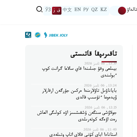
الداۋ
KZ
QZ
РУ
EN
中文
ق ز
ЎЗ
تاقىرىپقا قاتىستى
13:39, 06 تامىز 2026
بيىلعى وقۋ جىلىندا قاي سالاعا گرانت كوپ
ءبولىندى
13:24, 06 تامىز 2026
باياناۋىل تاۋلارىندا ەركىن جۇرگەن ارقارلار
ۆيدەوعا ءتۇسىپ قالدى
12:25, 06 تامىز 2026
جولاۋشى مىنگەن ۇشقىشسىز اۋە كولىگى العاش
رەت اۋەگە كوتەرىلدى
11:40, 06 تامىز 2026
استانادا اباي كۇنى قالاي اتاپ وتىلەدى