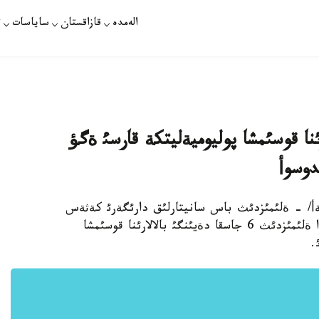
الەمدە
قازاقستان
ساياسات
ت
بالالارئنا قوسئمشا پوليوميةليتكة قارسئ ةگؤ
دوسوأ
مذساحايةأ/ - ةلئمئزدئث باس سانيتارلئق دارئگةرئ كةثةس
وسپانوأتئث قاؤلئسئمةن مامئردئث 3-7 ارالئعئندا ةلئمئزدئث 6 جاسقا دةيئنگئ بالالارئنا قوسئمشا
.