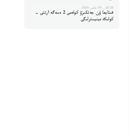
10:55, 04 مامىر 2026
قىتايعا ۇن جەتكىزۋ كولەمى 2 ەسەگە ارتتى -
كولىك مينيسترلىگى