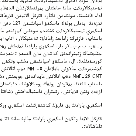
بذدان سوث اكةري تةحنيكالاردئث شةرؤئ باستالدئ. ا
تةحنيكالاردئث سانئ جاعئنان بذرئنعئلارئنان الدةقاي
تذزةدئ. بذ
اسكةري تةحنيكالاردئث ئشئندة سوعئس كةزئندة مايد
باستاپ، قازئرگئ زامانعئ زاماناؤئ تةحنيكالار، اتاپ 
ر-لةر، ب م پ-لار بار. اسكةري پارادتا تذثعئش رةت 
جئلجئمالئ زئمئراندئق كةشةن مةن الةمدة تةثدةسئ
كورسةتئلدئ. ال، ماسكةؤ اسپانئمةن ذشئپ وتكةن ت
كذشتةردئث جالاؤئن ب
باستاپ شئقتئ. بذلاردان بولةك بومبئلاؤشئ، دئبئستا
اؤةدة وتئن قذياتئن، زئمئران تاسئمالداعئش ذشاقتار
اسكةري پارادتئ رف قارؤلئ كذشتةرئنئث اسكةري وركةس
تاماشالادئ.