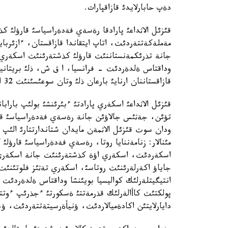
دةپ حابارلايدئ قازاقپارات.
قئزئل الاثداعئ پارادقا رةسةي فةدةراسياسئ قارؤلئ 
مةملةكةتتةردئث، اتاپ ايتقاندا قازاقستان، ءازئربا
جانة تذرئكمةنستاننئث قارؤلئ كذشتةرئنئث اسكةري ب
وداقتاس ةلدةردئث - فرانسيا، ا ق ش، ذلئ بريتانيا،
قازاقستاننان ارنايئ بارعان ذلئ وتان سوعئسئنئث 32 ارداگةرئ دة تاماشالادئ.
قئزئل الاثداعئ اسكةري پارادتئ ءبئرئنشئ بولئپ بار
تؤئن، جةثئس جالاؤئن جانة رةسةي فةدةراسياسئ قارؤ
ودان سوث قئزئل الاثمةن مايدان شتاندارتتارئ الئپ وت
مئنالار: زنامةننايا روتا، رةسةي فةدةراسياسئ قارؤل
اسكةردئث، اسكةري اؤة كذشتةرئنئث جانة اسكةري تة
جاياؤ اكةرلةرئنئث روتاسئ، اسكةري تةثئز فلوتئنئ
انتيگيتلةرلئك كواليسيا بويئنشا وداقتاس ةلدةردئث 
پولكتئث كاأالةرلئك قذرمةتتئ ةسكورتئ ءجذرئپ ءوتت
دايارلايتئن اكادةميالاردئث، ؤنيأةرسيتةتتةردئث، 