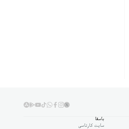
باسقا
سايت كارتاسى