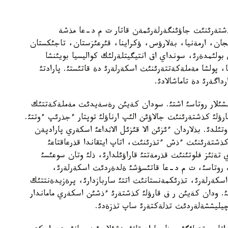
كذشتةرئنئث جاؤئنگةرلةرئمةن قاتار ت م د-عا مذشة
يجان، ارمةنيا، بةلارؤس، ؤكراينا، قئرعئزستان، تاجئكستان
ولئمدةرئ، سونداي اق انتيگيتلةرلئك كواليسيا بويئنشا
 پولشا مةملةكةتتةرئنئث اسكةرلةرئ دة قاتئستئ. پارادتئ
ابانشئلار روتاسئ اشتئ. سودان كةيئن رةسةيدئث مةملةكةتتئك
لئ كذشتةرئنئث جالاؤئن الئپ ارناؤلئ توپتار ءجذرئپ ءوتتئ.
ئلدئ. بذلاردان ءئزئن الا قئزئل الاثداعئ اسكةري پارادپةن
ئ كذشتةرئنئث ءذش ءتذرئنئث، اتاپ ايتقاندا قذرعاقتاعئ
ثئز فلوتئنئث قذرمةتتئ قاراؤئلدارئ، ذلئ وتان سوعئسئ
ث روتاسئ، ت م د-عا قاتئسؤشئ ةلدةردئث اسكةرلةرئ،
اسكةرلةرئ، تذرئكمةنستانئث اتتئ ساربازدارئ، پرةزيدةنتتئك
ئ. ودان كةيئن ر ف قارؤلئ كذشتةرئ ءذشئن اسكةري ماماندار
ؤچيليششةلةردئث تذلةكتةرئ ساپ تذزةدئ.