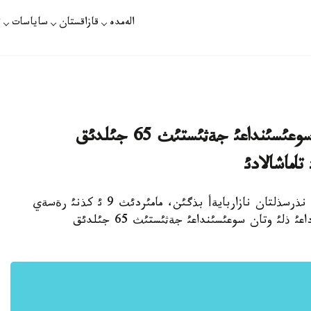
الەمدە
قازاقستان
ساياسات
ت
ةلباسئ ماسكةؤدة وتكةن ذلئ وتان سوعئسئنداعئ جةثئستئث 65 جئلدئق
تاماشالادئ
زاقپارات /ةرنذر اقانباي/ - قازاقستان پرةزيدةنتئ نذرسذلتان نازاربايةأ بذگئن، مامئردئث 9 ئ كذنئ رةسةي
استاناسئ ماسكةؤدة وتكةن 1941-1945 جئلدارداعئ ذلئ وتان سوعئسئنداعئ جةثئستئث 65 جئلدئق