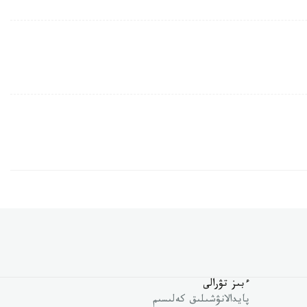
ءبىز تۋرالى
پايدالانۋشىلىق كەلىسىم