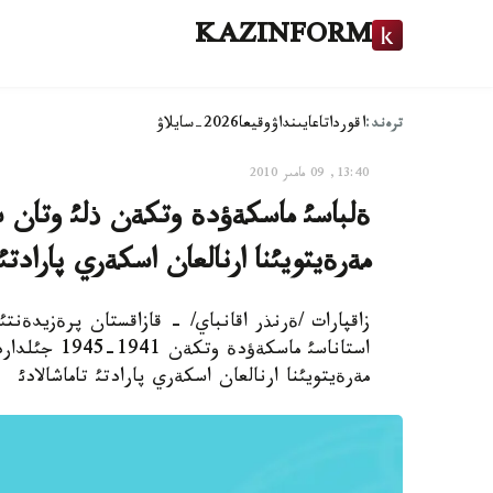
KAZINFORM
ترەند:
اقوردا
تاعايىنداۋ
وقيعا
2026-سايلاۋ
13:40, 09 مامىر 2010
مةرةيتويئنا ارنالعان اسكةري پارادتئ 
مةرةيتويئنا ارنالعان اسكةري پارادتئ تاماشالادئ