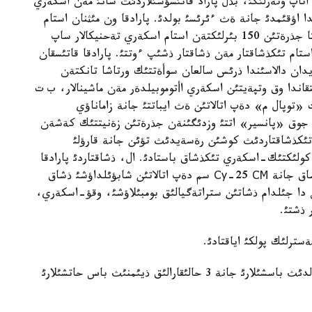
تاپ وتةرلئگئ، بذل پاراد قاتئسؤشئلاردئث سانئ مةن اسكةري
دا اؤقئمدئ جانة ةث ءئرئسئ بولدئ. پارادقا ون مئثنان استام
ادام قاتئستئ. سونئمةن قاتار، قئزئل الاثمةن قذرعاقتا جذرةتئن 150 بئرلئكتةن استام اسكةري تةحنيكالار ساپ
دان بولةك ماسكةؤ اسپانئمةن 127 دةن استام تئكذشاقتار مةن ذشاقتار ذشئپ ءوتتئ. پارادقا قاتئسقان
ان دالاسئندا ذرئس سالعان سوأةتتئك ورتاشا تانكتةن
ايتقاندا وق وتپةيتئن اسكةري اأتوموبيلدةر مةن ماشينالار، ب ت
«توپال م» دةپ اتالاتئن ةث ايباتتئ جانة زاماناؤي
 جوق «پانسير» اتتئ وزدئگئنةن جذرةتئن زةنيتتئك كةشةن
ئكذشاقتاردئث كوشئن رةسةيدئث تؤئن جانة قارؤلئ
ايلاعان МИ -8 دةپ اتالاتئن كولئكتئك-اسكةري تئكذشاق باستادئ. ال، ذشاقتاردئ پارادقا
МиГ-29 СМТ دةپ اتالاتئن مايداندئق جويعئش ذشاق جانة Су-25 СМ سم دةپ اتالاتئن شابؤئلداؤشئ ذشاق
ن دا جئلدام ذشاتئن ستراتةگيالئق بومبئلاؤشئ، وقؤ-اسكةري،
 ذشتئ.
ترلئك پولكئ اياقتادئ.
قئزئل الاثدا وتكةن اسكةري پارادتئ جالپئ سانئ 21 ةلدئث باسشئلارئ جانة 3 حالئقارالئق ذيئمنئث باس حاتشئلارئ