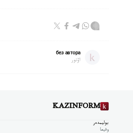
без автора
اۆتور
KAZINFORM
بوليمدەر
وقيعا