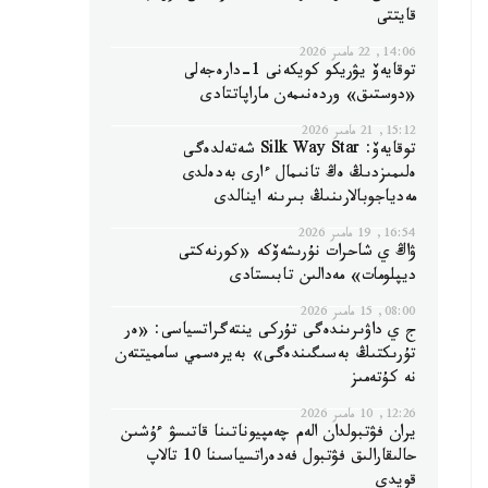
قايتتى
14:06, 22 مامىر 2026
توقايەۆ يۋريكو كويكەنى 1-دارەجەلى
«دوستىق» وردەنىمەن ماراپاتتادى
15:12, 21 مامىر 2026
توقايەۆ: Silk Way Star شەتەلدەگى
ەلىمىزدىڭ ەڭ تانىمال ءارى بەدەلدى
مەدياجوبالارىنىڭ بىرىنە اينالدى
16:54, 19 مامىر 2026
ۋاڭ ي شاحرات نۇرىشەۆكە «كورنەكتى
ديپلومات» مەدالىن تابىستادى
08:00, 15 مامىر 2026
ج ي داۋىرىندەگى تۇركى ينتەگراتسياسى: «ەر
تۇرىكتىڭ بەسىگىندەگى» بەيرەسمي سامميتتەن
نە كۇتەمىز
12:26, 10 مامىر 2026
يران فۋتبولدان الەم چەمپيوناتىنا قاتىسۋ ءۇشىن
حالىقارالىق فۋتبول فەدەراتسياسىنا 10 تالاپ
قويدى