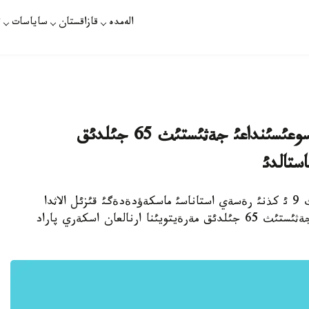
الەمدە
قازاقستان
ساياسات
ت
ماسكةؤدةگئ قئزئل الاثدا ذلئ وتان سوعئسئنداعئ جةثئستئث 65 جئلدئق
استالدئ
ئ. قازاقپارات /ةرنذر اقانباي/ - بذگئن، مامئردئث 9 ئ كذنئ رةسةي استاناسئ ماسكةؤدةدةگئ قئزئل الاثدا
1941-1945 جئلدارداعئ ذلئ وتان سوعئسئنداعئ جةثئستئث 65 جئلدئق مةرةيتويئنا ارنالعان اسكةري پاراد