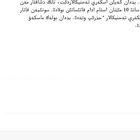
ا. بذدان كةيئن اسكةري تةحنيكالاردئث، تئك ذشاقتار مةن
ذشاقتاردئث شةرؤئ باستالادئ. اسكةري پارادقا جالپئ سانئ 10 مئثنان استام ادام قاتئساتئن بولادئ. سونئمةن قاتار
عاقتا جذرةتئن 160 قا جؤئق اسكةري تةحنيكالار ءجذرئپ وتةدئ. بذدان بولةك ماسكةؤ