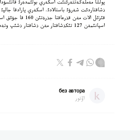
پولشا مةملةكةتتةرئنئث اسكةري بولئمدةرئ قاتئسؤد
قئزئل الاث مةن قذر
اسپانئمةن 127 تئكذشاقتار مةن ذشاقتار ذشئپ وتةدئ.
без автора
اۆتور