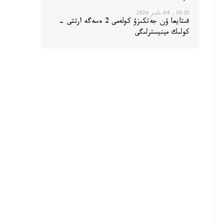
10:55, 04 مامىر 2026
قىتايعا ۇن جەتكىزۋ كولەمى 2 ەسەگە ارتتى -
كولىك مينيسترلىگى