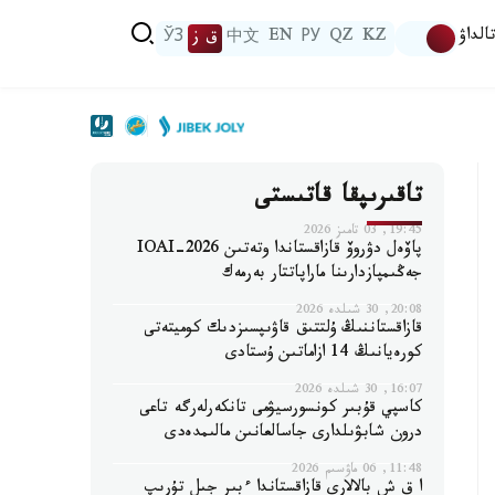
الداۋ
KZ
QZ
РУ
EN
中文
ق ز
ЎЗ
تاقىرىپقا قاتىستى
19:45, 03 تامىز 2026
پاۆەل دۋروۆ قازاقستاندا وتەتىن IOAI-2026
جەڭىمپازدارىنا ماراپاتتار بەرمەك
20:08, 30 شىلدە 2026
قازاقستاننىڭ ۇلتتىق قاۋىپسىزدىك كوميتەتى
كورەيانىڭ 14 ازاماتىن ۇستادى
16:07, 30 شىلدە 2026
كاسپي قۇبىر كونسورسيۋمى تانكەرلەرگە تاعى
درون شابۋىلدارى جاسالعانىن مالىمدەدى
11:48, 06 ماۋسىم 2026
ا ق ش بالالارى قازاقستاندا ءبىر جىل تۇرىپ