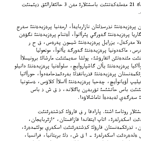
پارادتئ رةسةي پرةزيدةنتئ دميتري مةدأةدةأتةن بولةك 21 مةملةكةتتئث باسشئلارئ مةن 3 حالئقارالئق ذيئمنئث
.
 پرةزيدةنتئ نذرسذلتان نازاربايةأ، ارمةنيا پرةزيدةنتئ سةرج
اريا پرةزيدةنتئ گةورگي پئرأانوأ، أةتنام پرةزيدةنتئ نگؤةن
لا مةركةل، يزرايل پرةزيدةنتئ شيمون پةرةس، ق ح ر
ةرس، ماكةدونيا پرةزيدةنتئ گةورگة يأانوأ، موثعوليا
ئث مئندةتئن اتقارؤشئ، پولشا سةيمئنئث مارشالئ برونيسلاأ
يا پرةزيدةنتئ يأان گاشپاروأيچ، سلوأةنيا پرةزيدةنتئ دانيلو
كمةنستان پرةزيدةنتئ قذربانقذلئ بةردئمذحامةدوأ، حورأاتيا
يليپ أؤيانوأيچ، چةحيا پرةزيدةنتئ أاسلاأ كلاؤس، ةستونيا
ئنئث باس حاتشئسئ تؤربةرن ياگلاند، ذ ق ش ذ باس
 سةرگةي لةبةدةأ تاماشالاؤدا.
نشئلار روتاسئ اشتئ. پارادقا ر ف قارؤلئ كذشتةرئنئث
ث اسكةرلةرئ، اتاپ ايتقاندا قازاقستان، ءازئربايجان،
ان، تذرئكمةنستان قارؤلئ كذشتةرئنئث اسكةري بولئمدةرئ،
 ةلدةردئث اسكةرلةرئ - ا ق ش، ذلئ بريتانيا، فرانسيا،