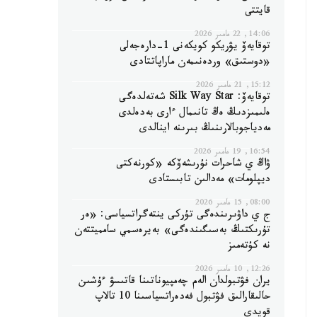
قايتتى
14:06, 22 مامىر 2026
توقايەۆ يۋريكو كويكەنى 1-دارەجەلى
«دوستىق» وردەنىمەن ماراپاتتادى
15:12, 21 مامىر 2026
توقايەۆ: Silk Way Star شەتەلدەگى
ەلىمىزدىڭ ەڭ تانىمال ءارى بەدەلدى
مەدياجوبالارىنىڭ بىرىنە اينالدى
16:54, 19 مامىر 2026
ۋاڭ ي شاحرات نۇرىشەۆكە «كورنەكتى
ديپلومات» مەدالىن تابىستادى
08:00, 15 مامىر 2026
ج ي داۋىرىندەگى تۇركى ينتەگراتسياسى: «ەر
تۇرىكتىڭ بەسىگىندەگى» بەيرەسمي سامميتتەن
نە كۇتەمىز
12:26, 10 مامىر 2026
يران فۋتبولدان الەم چەمپيوناتىنا قاتىسۋ ءۇشىن
حالىقارالىق فۋتبول فەدەراتسياسىنا 10 تالاپ
قويدى