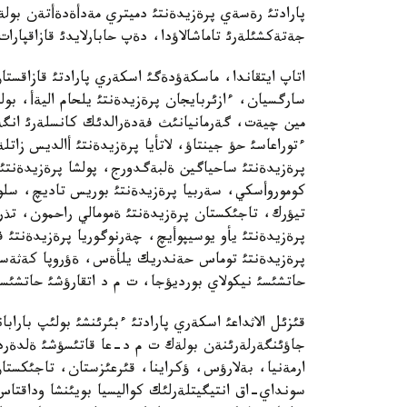
جةتةكشئلةرئ تاماشالاؤدا، دةپ حابارلايدئ قازاقپارات
اتاپ ايتقاندا، ماسكةؤدةگئ اسكةري پارادتئ قازاقستان
سارگسيان، ءازئربايجان پرةزيدةنتئ يلحام اليةأ، بولگ
مين چيةت، گةرمانيانئث فةدةرالدئك كانسلةرئ انگة
ءتوراعاسئ حؤ جينتاؤ، لاتأيا پرةزيدةنتئ أالديس زاتل
پرةزيدةنتئ ساحياگين ةلبةگدورج، پولشا پرةزيدةنتئن
كوموروأسكي، سةربيا پرةزيدةنتئ بوريس تاديچ، سلوأاك
تيؤرك، تاجئكستان پرةزيدةنتئ ةمومالي راحمون، تذرئ
پرةزيدةنتئ يأو يوسيپوأيچ، چةرنوگوريا پرةزيدةنتئ ف
پرةزيدةنتئ توماس حةندريك يلأةس، ةؤروپا كةثةس
حاتشئسئ نيكولاي بورديؤجا، ت م د اتقارؤشئ حاتشئسئ
قئزئل الاثداعئ اسكةري پارادتئ ءبئرئنشئ بولئپ بارابا
جاؤئنگةرلةرئنةن بولةك ت م د-عا قاتئسؤشئ ةلدةردئ
ارمةنيا، بةلارؤس، ؤكراينا، قئرعئزستان، تاجئكست
سونداي-اق انتيگيتلةرلئك كواليسيا بويئنشا وداقتاس