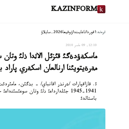
KAZINFORM
ترەند:
اقوردا
تاعايىنداۋ
وقيعا
2026-سايلاۋ
12:10, 09 مامىر 2010
مةرةيتويئنا ارنالعان اسكةري پاراد ب
باستالدئ