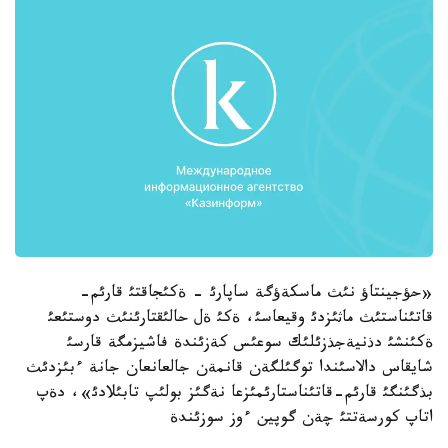
«حؤجينتاؤ نئث ماسكةؤگة ساپارئ - ةكئجاقتئ قارئم-
قاتئناستئث ماثئزدئ وقيعاسئ، ةكئ ةل حالئقتارئنئث دوستئعئ
ةكئنشئ دذنيةجذزئلئك سوعئس كةزئندة فاشيزمگة قارسئ
شايقاس دالاسئندا توگئلگةن قانمةن جالعانعان جانة ءبئزدئث
بذگئنگئ قارئم-قاتئناستارئمئزعا نةگئز بولئپ تابئلادئ»، دةپ
اتاپ كورسةتتئ چةن گوپين ءوز سوزئندة