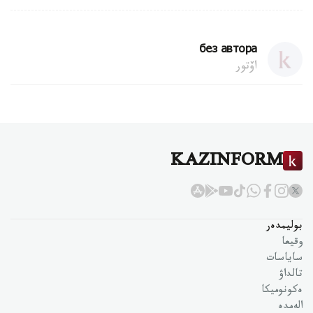
без автора
اۆتور
KAZINFORM
بوليمدەر
وقيعا
ساياسات
تالداۋ
ەكونوميكا
الەمدە