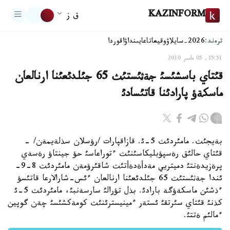
KAZINFORM
ق ز
ترەند:
2026-سايلاۋ
وقيعا
تاعايىنداۋ
اقوردا
15:51, 05 مامىر 2010
قئتاي باسشئسئ جةثئستئث 65 جئلدئعئنا ارنالعان
ماسكةؤ پارادئنا قاتئسادئ
بةيجئث. مامئردئث 5-ئ. قازاقپارات /رؤسلان سذلةيمةن/ -
قئتاي حالئق رةسپؤبليكاسئنئث ءتوراعاسئ حؤ جينتاؤ رةسةي
پرةزيدةنتئ دميتريي مةدأةدةأتئث شاقئرؤمةن مامئردئث 8-9-
ئندا جةثئستئث 65 جئلدئعئنا ارنالعان ءئس-شارالارعا قاتئسؤ
ءذشئن ماسكةؤگة بارادئ. بذل تؤرالئ سارسةنبئ، مامئردئث 5-ئ
كذنئ قئتاي سئرتقئ ئستةر ءمينيسترئنئث كومةكشئسئ چةن گوپين
ءمالئم ةتتئ.