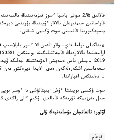
قاراجاتىن جىمقىرعان بالالار ءۇيىنىڭ بۇرىنعى دير
ينسپەكتورىنا قاتىستى سوت ۇكىمى شىقتى.
2019 -جىلى باس ەسەپشى الەۋمەتتىك جەلىگە ۆيد
سحەماسىن اشكەرەلەگەن ەدى. الايدا ديرەكتور مەن ك
- دەلىنگەن اقپاراتتا.
جىل مەرزىمگە تۇرمەگە قامالدى. ۇكىم ءالى زاڭدى ك
اۆتور: تالعاتجان مۇحامەتبەك ۇلى
قوعام