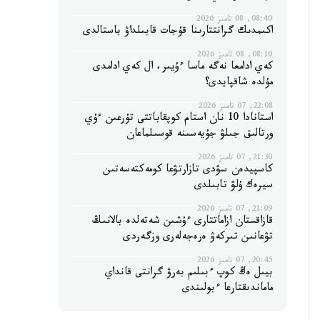
08:40, 08 تامىز 2026
اكىمدىك گرانتتارىنا قۇجات قابىلداۋ باستالدى
08:10, 08 تامىز 2026
كەي ادامعا نەگە ماسا ءۇيىر، ال كەي ادامدى
مۇلدە شاقپايدى؟
22:08, 07 تامىز 2026
استانادا 10 نان استام كوپقاباتتى تۇرعىن ءۇي
ورتالىق جىلۋ جۇيەسىنە قوسىلماعان
21:30, 07 تامىز 2026
كاسپيدەن سۋدى تازارتۋعا كومەكتەسەتىن
سيرەك ۇلۋ تابىلدى
21:09, 07 تامىز 2026
قازاقستان ازاماتتارى ءۇشىن شەتەلدە بالانىڭ
تۋعانىن تىركەۋ ەرەجەلەرى وزگەردى
20:45, 07 تامىز 2026
بيىل ەڭ كوپ ءبىلىم بەرۋ گرانتى قانداي
ماماندىقتارعا ءبولىندى