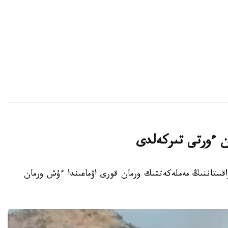
ان ءورتى تىركەلدى
ت - 2026-جىلعى 7-تامىزدا قازاقستاننىڭ مەملەكەتتىك ورمان قورى اۋماعىندا ءۇش ورمان