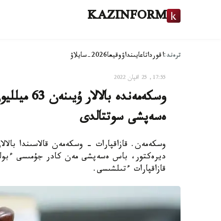
KAZINFORM
ترەند:
اقوردا
تاعايىنداۋ
وقيعا
2026-سايلاۋ
17:55, 25 اقپان 2022
وسكەمەندە ب
ەسەپشى سوتتالدى
ديرەكتور، باس ەسەپشى مەن كادر جۇمىسى ءبولى
قازاقپارات ءتىلشىسى.