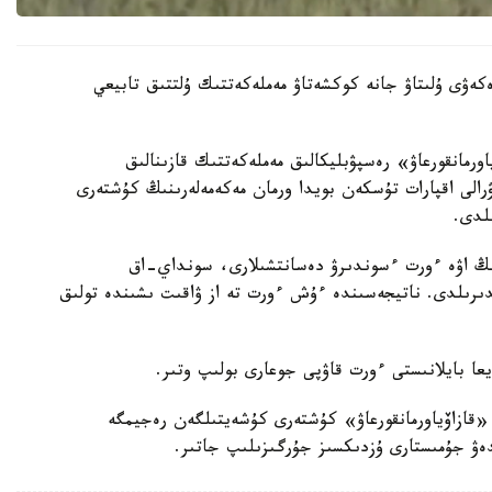
كەۋى ۇلىتاۋ جانە كوكشەتاۋ مەملەكەتتىك ۇلتتىق تابيعي
رمانقورعاۋ» رەسپۋبليكالىق مەملەكەتتىك قازىنالىق
ۋرالى اقپارات تۇسكەن بويدا ورمان مەكەمەلەرىنىڭ كۇشتەرى
لدى.
نىڭ اۋە ءورت ءسوندىرۋ دەسانتشىلارى، سونداي-اق
دىرىلدى. ناتيجەسىندە ءۇش ءورت تە از ۋاقىت ىشىندە تولىق
يعا بايلانىستى ءورت قاۋپى جوعارى بولىپ وتىر.
«قازاۆياورمانقورعاۋ» كۇشتەرى كۇشەيتىلگەن رەجيمگە
لدەۋ جۇمىستارى ۇزدىكسىز جۇرگىزىلىپ جاتىر.