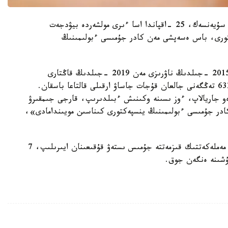
قالالىق №2 سوتى باسپا ءسوز قىزمەتىنىڭ مالىمەتىنە سۇيەنسەك، 25 -اقپاندا اسا ءىرى مولشەردە بيۋدجەت
ەكتورى، باس ەسەپشى مەن كادر جۇمىسى ءبولىمىنىڭ
«بەلگىلى بولعانداي، ولار الدىن الا ءسوز بايلاسىپ 2015 -جىلدىڭ ناۋرىزى مەن 2019 -جىلدىڭ قاڭتارى
ارالىعىندا بالالاردىڭ قاجەتتىلىگىنە بولىنگەن 63150581 تەڭگەنى جالعان قۇجات جاساۋ ارقىلى قالتاعا باسقان.
ەو جاريالاپ، ءوز ىسىنە وكىنىش ءبىلدىرىپ، قارجى جىمقىرۋ
ادر جۇمىسى ءبولىمىنىڭ ينسپەكتورى كىناسىن مويىندامادى»،
سوت ۇكىمى بويىنشا ءۇش ايىپتالۋشى دا ءومىر بويى مەملەكەتتىك قىزمەتتە جۇمىس ىستەۋ قۇقىعىنان ايىرىلىپ، 7
ۇشىنە ەنگەن جوق.