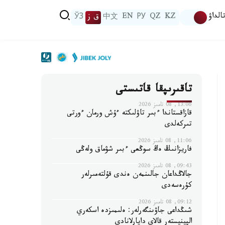
الداۋ
KZ
QZ
РУ
EN
中文
ق ز
ЎЗ
تاقىرىپقا قاتىستى
13:06, 08 تامىز 2026
قازاقستاندا ءبىر تاۋلىكتە ءۇش ورمان ءورتى
تىركەلدى
11:06, 08 تامىز 2026
فاريزانىڭ ەڭ سوڭعى ءبىر شۋماق ولەڭى
09:43, 08 تامىز 2026
جالاڭداعان جالىنمەن ەندى قۇلتەمىرلەر
كۇرەسەدى
09:12, 08 تامىز 2026
شىڭداعى جاۋىنگەرلەر: ەلىمىزدە اسكەري
الپينيستەر قالاي دايارلانادى