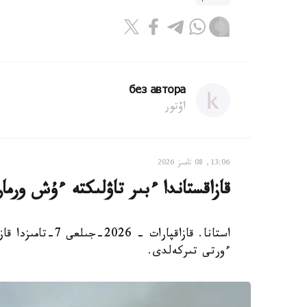
без автора
اۆتور
13:06, 08 تامىز 2026
قازاقستاندا ءبىر تاۋلىكتە ءۇش ورم
استانا. قازاقپارا
ءورتى تىركەلدى.