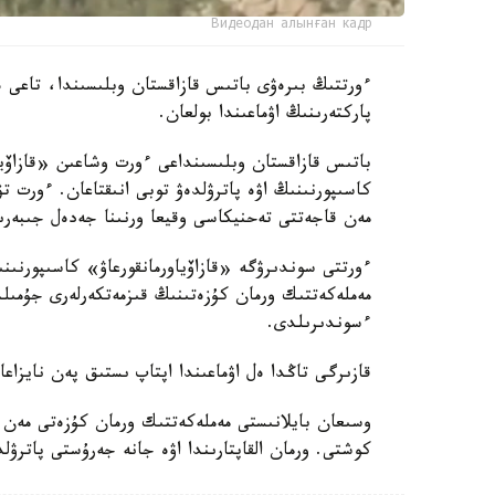
Видеодан алынған кадр
ءورتتىڭ بىرەۋى باتىس قازاقستان وبلىسىندا، تاعى ە
پاركتەرىنىڭ اۋماعىندا بولعان.
باتىس قازاقستان وبلىسىنداعى ءورت وشاعىن «قازاۆياو
كاسىپورنىنىڭ اۋە پاترۋلدەۋ توبى انىقتاعان. ءورت ت
مەن قاجەتتى تەحنيكاسى وقيعا ورنىنا جەدەل جىبەرى
ءورتتى سوندىرۋگە «قازاۆياورمانقورعاۋ» كاسىپورنى
مەملەكەتتىك ورمان كۇزەتىنىڭ قىزمەتكەرلەرى جۇمىل
ءسوندىرىلدى.
قازىرگى تاڭدا ەل اۋماعىندا اپتاپ ىستىق پەن نايزاعا
وسىعان بايلانىستى مەملەكەتتىك ورمان كۇزەتى مەن 
كوشتى. ورمان القاپتارىندا اۋە جانە جەرۇستى پاترۋ