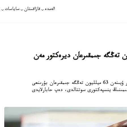
الەمدە
قازاقستان
ساياسات
ت
الالار ۇيىنەن 63 ميلليون تەڭگە جىمقىرعان ديرەكتور مەن
وسكەمەن. قازاقپارات - وسكەمەن قالاسىندا بالالار ۇيىنەن 63 ميلليون تەڭگە جىمقىرعان بۇرىنعى
مىنىڭ ينسپەكتورى سوتتالدى، دەپ حابارلايدى