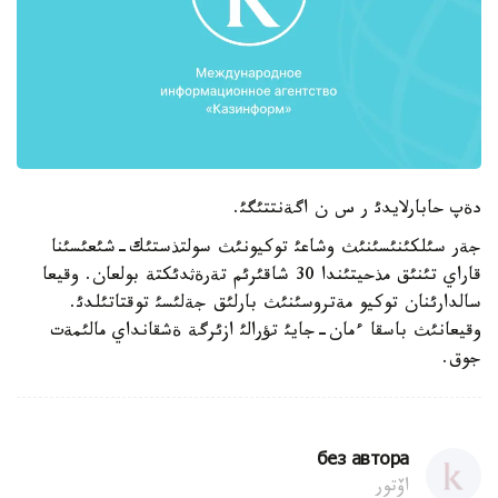
دةپ حابارلايدئ ر س ن اگةنتتئگئ.
جةر سئلكئنئسئنئث وشاعئ توكيونئث سولتذستئك-شئعئسئنا
قاراي تئنئق مذحيتئندا 30 شاقئرئم تةرةثدئكتة بولعان. وقيعا
سالدارئنان توكيو مةتروسئنئث بارلئق جةلئسئ توقتاتئلدئ.
وقيعانئث باسقا ءمان-جايئ تؤرالئ ازئرگة ةشقانداي مالئمةت
جوق.
без автора
اۆتور