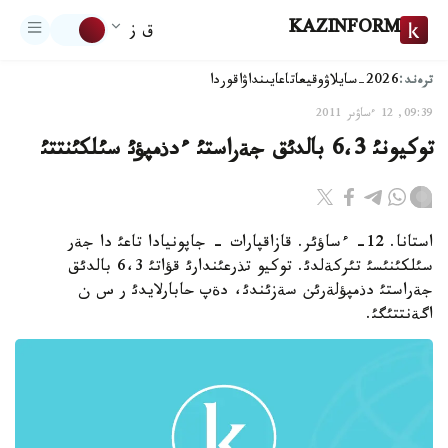
KAZINFORM
ق ز
ترەند:
2026-سايلاۋ
وقيعا
تاعايىنداۋ
اقوردا
09:39, 12 ءساۋىر 2011
توكيونئ 6،3 بالدئق جةراستئ ءدذمپؤئ سئلكئنتتئ
استانا. 12- ءساؤئر. قازاقپارات - جاپونيادا تاعئ دا جةر
سئلكئنئسئ تئركةلدئ. توكيو تذرعئندارئ قؤاتئ 6،3 بالدئق
جةراستئ دذمپؤلةرئن سةزئندئ، دةپ حابارلايدئ ر س ن
اگةنتتئگئ.