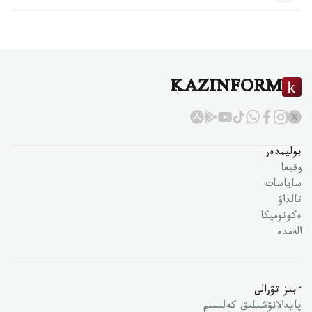
KAZINFORM
بوليمدەر
وقيعا
ساياسات
تالداۋ
ەكونوميكا
الەمدە
ءبىز تۋرالى
پايدالانۋشىلىق كەلىسىم