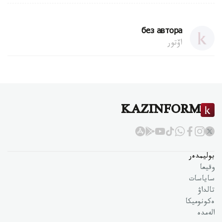
без автора
اۆتور
KAZINFORM
بوليمدەر
وقيعا
ساياسات
تالداۋ
ەكونوميكا
الەمدە