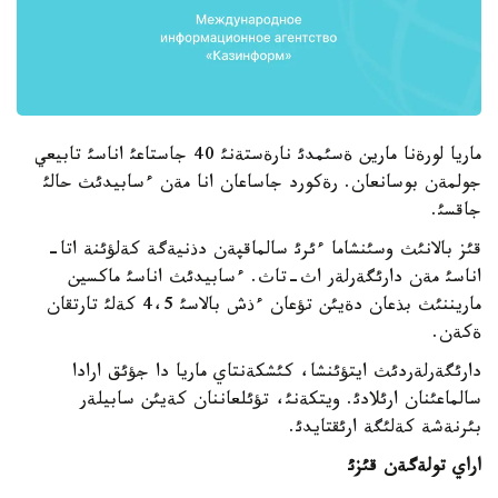
ماريا لورةنا مارين ةسئمدئ نارةستةنئ 40 جاستاعئ اناسئ تابيعي
جولمةن بوسانعان. رةكورد جاساعان انا مةن ءسابيدئث حالئ
جاقسئ.
قئز بالانئث وسئنشاما ءئرئ سالماقپةن دذنيةگة كةلؤئنة اتا-
اناسئ مةن دارئگةرلةر اث-تاث. ءسابيدئث اناسئ ماكسين
ماريننئث بذعان دةيئن تؤعان ءذش بالاسئ 4،5 كةلئ تارتقان
ةكةن.
دارئگةرلةردئث ايتؤئنشا، كئشكةنتاي ماريا دا جؤئق ارادا
سالماعئنان ارئلادئ. ويتكةنئ، تؤئلعاننان كةيئن سابيلةر
بئرنةشة كةلئگة ارئقتايدئ.
اراي تولةگةن قئزئ