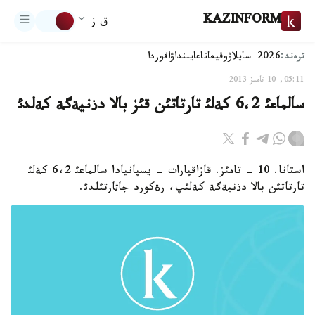
KAZINFORM
ق ز
ترەند:
2026-سايلاۋ
وقيعا
تاعايىنداۋ
اقوردا
05:11, 10 تامىز 2013
سالماعئ 6،2 كةلئ تارتاتئن قئز بالا دذنيةگة كةلدئ
استانا. 10 - تامئز. قازاقپارات - يسپانيادا سالماعئ 6،2 كةلئ
تارتاتئن بالا دذنيةگة كةلئپ، رةكورد جاثارتئلدئ.