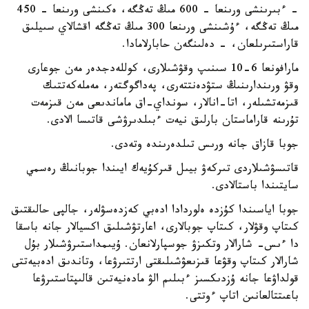
- ءبىرىنشى ورىنعا - 600 مىڭ تەڭگە، ەكىنشى ورىنعا - 450
مىڭ تەڭگە، ءۇشىنشى ورىنعا 300 مىڭ تەڭگە اقشالاي سىيلىق
قاراستىرىلعان، - دەلىنگەن حابارلامادا.
مارافونعا 6-10 سىنىپ وقۋشىلارى، كوللەدجدەر مەن جوعارى
وقۋ ورىندارىنىڭ ستۋدەنتتەرى، پەداگوگتەر، مەملەكەتتىك
قىزمەتشىلەر، اتا-انالار، سونداي-اق ماماندىعى مەن قىزمەت
تۇرىنە قاراماستان بارلىق نيەت ءبىلدىرۋشى قاتىسا الادى.
جوبا قازاق جانە ورىس تىلدەرىندە وتەدى.
قاتىسۋشىلاردى تىركەۋ بيىل قىركۇيەك ايىندا جوبانىڭ رەسمي
سايتىندا باستالادى.
جوبا اياسىندا كۇزدە ەلوردادا ادەبي كەزدەسۋلەر، جالپى حالىقتىق
كىتاپ وقۋلار، كىتاپ جوبالارى، اعارتۋشىلىق اكسيالار جانە باسقا
دا ءىس- شارالار وتكىزۋ جوسپارلانعان. ۇيىمداستىرۋشىلار بۇل
شارالار كىتاپ وقۋعا قىزىعۋشىلىقتى ارتتىرۋعا، وتاندىق ادەبيەتتى
قولداۋعا جانە ۇزدىكسىز ءبىلىم الۋ مادەنيەتىن قالىپتاستىرۋعا
باعىتتالعانىن اتاپ ءوتتى.