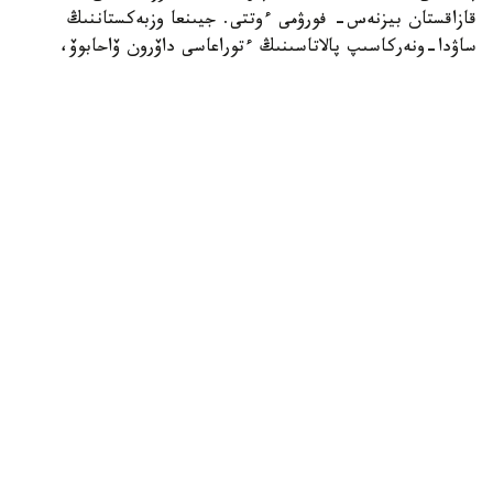
قازاقستان بيزنەس- فورۋمى ءوتتى. جيىنعا وزبەكستاننىڭ
ساۋدا-ونەركاسىپ پالاتاسىنىڭ ءتوراعاسى داۆرون ۆاحابوۆ،
«اتامەكەن» ۇ ك پ پرەزيديۋمىنىڭ ءتوراعاسى قانات
شارىپبايەۆ، مەملەكەتتىك ورگاندار مەن سالالىق بىرلەستىكتەردىڭ
باسشىلارى، سونداي-اق ەكى ەلدەن 300 دەن استام كاسىپكەر
قاتىستى. فورۋمدا ساۋدا-ەكونوميكالىق جانە ينۆەستيتسيالىق
ىنتىماقتاستىقتى كەڭەيتۋ، ونەركاسىپتىك كووپەراتسيا مەن
ەكسپورتتىق الەۋەتتى ارتتىرۋ ماسەلەلەرى تالقىلاندى، دەپ
حابارلايدى وزبەكستاندىق «ءو ز ا» اقپارات اگەنتتىگى.