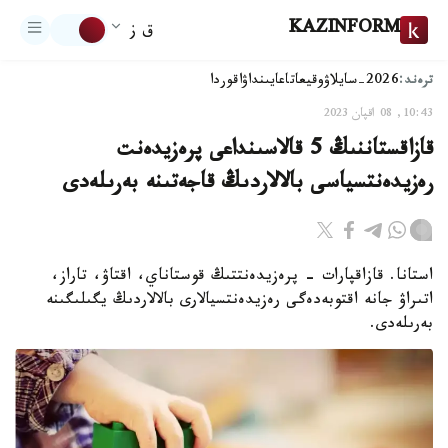
KAZINFORM
ق ز
ترەند:
2026-سايلاۋ
وقيعا
تاعايىنداۋ
اقوردا
10:43, 08 اقپان 2023
قازاقستاننىڭ 5 قالاسىنداعى پرەزيدەنت
رەزيدەنتسياسى بالالاردىڭ قاجەتىنە بەرىلەدى
استانا. قازاقپارات - پرەزيدەنتتىڭ قوستاناي، اقتاۋ، تاراز،
اتىراۋ جانە اقتوبەدەگى رەزيدەنتسيالارى بالالاردىڭ يگىلىگىنە
بەرىلەدى.