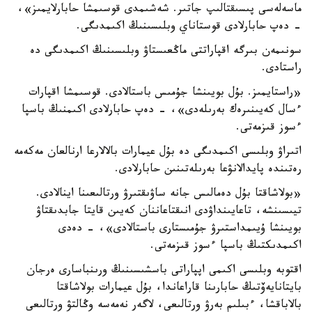
ماسەلەسى پىسىقتالىپ جاتىر. شەشىمدى قوسىمشا حابارلايمىز»،
- دەپ حابارلادى قوستاناي وبلىسىنىڭ اكىمدىگى.
سونىمەن بىرگە اقپاراتتى ماڭعىستاۋ وبلىسىنىڭ اكىمدىگى دە
راستادى.
«راستايمىز. بۇل بويىنشا جۇمىس باستالادى. قوسىمشا اقپارات
ءسال كەيىنىرەك بەرىلەدى»، - دەپ حابارلادى اكىمنىڭ باسپا
ءسوز قىزمەتى.
اتىراۋ وبلىسى اكىمدىگى دە بۇل عيمارات بالالارعا ارنالعان مەكەمە
رەتىندە پايدالانۋعا بەرىلەتىنىن حابارلادى.
«بولاشاقتا بۇل دەمالىس جانە ساۋىقتىرۋ ورتالىعىنا اينالادى.
تيىسىنشە، تاعايىنداۋدى انىقتاعاننان كەيىن قايتا جابدىقتاۋ
بويىنشا ۇيىمداستىرۋ جۇمىستارى باستالادى»، - دەدى
اكىمدىكتىڭ باسپا ءسوز قىزمەتى.
اقتوبە وبلىسى اكىمى اپپاراتى باسشىسىنىڭ ورىنباسارى ەرجان
بايتانايەۆتىڭ حابارىنا قاراعاندا، بۇل عيمارات بولاشاقتا
بالاباقشا، ءبىلىم بەرۋ ورتالىعى، لاگەر نەمەسە وڭالتۋ ورتالىعى