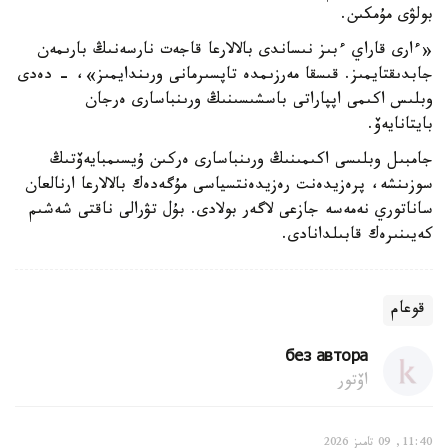
بولۋى مۇمكىن.
«ءارى قاراي ءبىز نىساندى بالالارعا قاجەت نارسەنىڭ بارىمەن
جابدىقتايمىز. قىسقا مەرزىمدە تاپسىرمانى ورىندايمىز»، - دەدى
وبلىس اكىمى اپپاراتى باسشىسىنىڭ ورىنباسارى ەرجان
بايتانايەۆ.
جامبىل وبلىسى اكىمىنىڭ ورىنباسارى ەركىن ۇيسىمبايەۆتىڭ
سوزىنشە، پرەزيدەنت رەزيدەنتسياسى مۇگەدەك بالالارعا ارنالعان
ساناتوري نەمەسە جازعى لاگەر بولادى. بۇل تۋرالى ناقتى شەشىم
كەيىنىرەك قابىلدانادى.
قوعام
без автора
اۆتور
11:40, 09 تامىز 2026