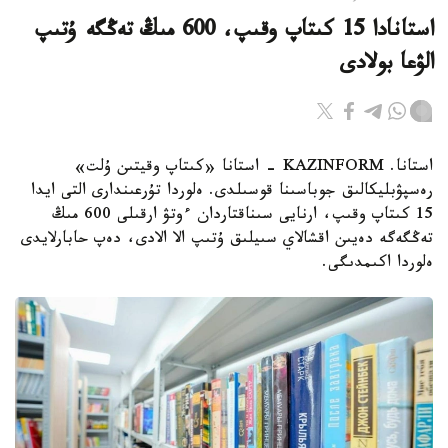
استانادا 15 كىتاپ وقىپ، 600 مىڭ تەڭگە ۇتىپ
الۋعا بولادى
استانا. KAZINFORM - استانا «كىتاپ وقيتىن ۇلت»
رەسپۋبليكالىق جوباسىنا قوسىلدى. ەلوردا تۇرعىندارى التى ايدا
15 كىتاپ وقىپ، ارنايى سىناقتاردان ءوتۋ ارقىلى 600 مىڭ
تەڭگەگە دەيىن اقشالاي سىيلىق ۇتىپ الا الادى، دەپ حابارلايدى
ەلوردا اكىمدىگى.