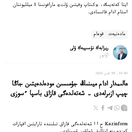
ايتا كەتەيىك، «كىتاپ وقيتىن ۇلت» مارافونىنا 1 ميلليوننان
استام ادام قاتىسادى.
مادەنيەت
قوعام
ريزابەك نۇسىپبەك ۇلى
اۆتور
10:40, 09 تامىز 2026
عالىمدار ادام ميىنىڭ جۇمىسىن مودەلدەيتىن جاڭا
چيپ ازىرلەدى - شەتەلدەگى قازاق باسپا ءسوزى
Kazinform ح ا ا شەتەلدەگى قازاق تىلىندە تارايتىن اقپارات
كوزدەرىنە اپتالىق شولۋىن ۇسىنادى.