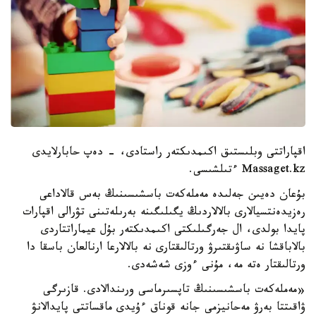
اقپاراتتى وبلىستىق اكىمدىكتەر راستادى، - دەپ حابارلايدى
Massaget.kz ءتىلشىسى.
بۇعان دەيىن جەلىدە مەملەكەت باسشىسىنىڭ بەس قالاداعى
رەزيدەنتسيالارى بالالاردىڭ يگىلىگىنە بەرىلەتىنى تۋرالى اقپارات
پايدا بولدى، ال جەرگىلىكتى اكىمدىكتەر بۇل عيماراتتاردى
بالاباقشا نە ساۋىقتىرۋ ورتالىقتارى نە بالالارعا ارنالعان باسقا دا
ورتالىقتار ەتە مە، مۇنى ءوزى شەشەدى.
«مەملەكەت باسشىسىنىڭ تاپسىرماسى ورىندالادى. قازىرگى
ۋاقىتتا بەرۋ مەحانيزمى جانە قوناق ءۇيدى ماقساتتى پايدالانۋ