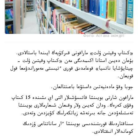
Фото: Астана әкімдігі
«كىتاپ وقيتىن ۇلت» مارافونى قىركۇيەك ايىندا باستالادى.
بۇعان دەيىن استانا اكىمدىگى مەن «كىتاپ وقيتىن ۇلت -
چيتايۋشايا ناتسيا» قوعامدىق قورى ءتيىستى مەموراندۋمعا قول
قويعان.
جوبا وقۋ مادەنيەتىن دامىتۋعا باعىتتالعان.
مارافون شارتى بويىنشا قاتىسۋشىلار التى اي ىشىندە 15 كىتاپ
وقۋى كەرەك. ودان كەيىن ولار وقىعان شىعارمالارى بويىنشا
تەستىلەۋدەن جانە بىرنەشە زياتكەرلىك كۋيزدەن وتەدى.
سىناقتاردىڭ قورىتىندىسى بويىنشا ءار ساناتتاعى ۇزدىك
كوماندالار انىقتالادى.