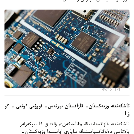
Фото: ТРТ
تاشكەنتتە وزبەكستان- قازاقستان بيزنەس- فورۋمى ءوتتى – ءو
ز ا
تاشكەنتتە قازاقستاننىڭ «اتامەكەن» ۇلتتىق كاسىپكەرلەر
پالاتاسى دەلەگاتسياسىنىڭ ساپارى اياسىندا وزبەكستان-