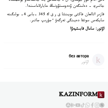
ەكى ادام كوز جۇمدى. ال 5 جاستاعى بالا جانساقتاۋ بولىمىندە
جاتىر» - دەلىنگەن ۆەدومستۆونىڭ حابارلاماسىندا.
قازىر اتالعان فاكتى بويىنشا ق ر ق ك 345 -بابى 4- بولىگىنە
سايكەس سوتقا دەيىنگى تەرگەۋ ءجۇرىپ جاتىر.
اۆتور: سامال قابىشيەۆا
без автора
اۆتور
KAZINFORM