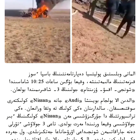
الماتى وبلىستىق پوليتسيا دەپارتامەنتىنىڭ باسپا ءسوز
قىزمەتىنىڭ مالىمەتىنشە، وقيعا بۇگىن ساعات 10:25 شاماسىندا
«شونجى- اقسۋ- ۇزىنتام» جولىنىڭ 3- شاقىرىمىندا بولعان.
«الدىن الا بولجام بويىنشا «Audi» جانە «Nissan» كولىكتەرى
سوقتىعىسقان. سالدارىنان ەكى كولىك تە وتقا ورانعان. ەكى
ترانسپورتتىڭ دا جۇرگىزۋشىسى مەن «Nissan» كولىگىنىڭ ءبىر
جولاۋشىسى وقيعا ورنىندا مەرت بولدى. تاعى 3 جولاۋشى ءتۇرلى
دەنە جاراقاتىمەن شونجىداعى اۋرۋحاناعا جەتكىزىلدى. ول جەردە