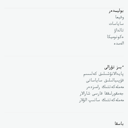
بوليمدەر
وقيعا
ساياسات
تالداۋ
ەكونوميكا
الەمدە
ءبىز تۋرالى
پايدالانۋشىلىق كەلىسىم
قۇپىيالىلىق ساياساتى
مەملەكەتتىك رامىزدەر
جەمقورلىققا قارسى شارالار
مەملەكەتتىك ساتىپ الۋلار
باسقا