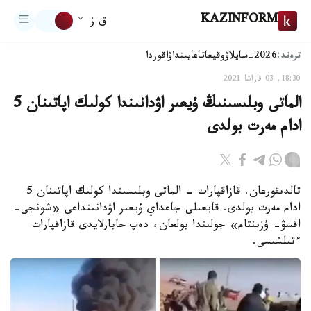
KAZINFORM
ق ز
ترەند:
2026-سايلاۋ
وقيعا
تاعايىنداۋ
اقوردا
18:30, 03 قاراشا 2021
الماتى وبلىسىنىڭ ۇيعىر اۋدانىندا كولىك اپاتىنان 5
ادام مەرت بولدى
تالدىقورعان. قازاقپارات - الماتى وبلىسىندا كولىك اپاتىنان 5
ادام مەرت بولدى. قايعىلى جاعداي ۇيعىر اۋدانىنداعى «شونجى-
اقسۋ- ۇزىنتام» جولىندا بولعان، دەپ حابارلايدى قازاقپارات
ءتىلشىسى.