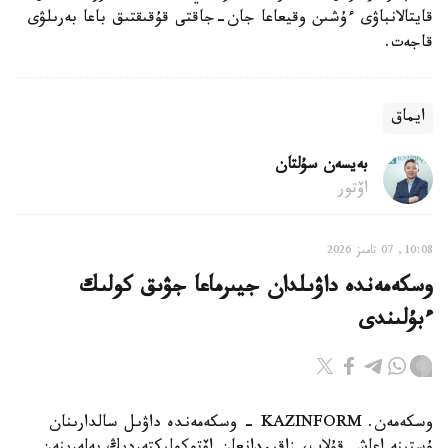
قايتالانباۋى ءۇشىن وقيعاعا جان-جاقتى قۇقىقتىق باعا بەرىلۋى
قاجەت.
ايماق
بەيسەن سۇلتان
اۆتور
10:08, 07 تامىز 2026
وسكەمەندە داۋىلدان جيىرماعا جۋىق كولىك
ءبۇلىندى
وسكەمەن. KAZINFORM - وسكەمەندە داۋىل سالدارىنان