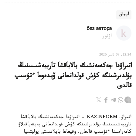
ايماق
без автора
اۆتور
12:24, 07 تامىز 2026
اتىراۋدا جەكەمەنشىك بالاباقشا تاربيەشىسىنىڭ
بۇلدىرشىنگە كۇش قولدانعانى ۆيدەوعا ءتۇسىپ
قالدى
اتىراۋ. KAZINFORM - اتىراۋدا جەكەمەنشىك بالاباقشا
تاربيەشىسىنىڭ بۇلدىرشىنگە كۇش قولدانعانى بەينەباقىلاۋ
كامەراسىنا ءتۇسىپ قالعان. وقيعاعا بايلانىستى پوليتسيا