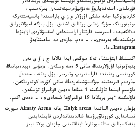
پاتسيەنتتەردى مونيتورينگىلەۋ بويىنشا موبيلدى بريگادالار
قۇرىلدى. اسفەندياروۆ مەدۋنيۆەرسيتەتىمەن بىرلەسىپ،
كارديولوگيا جانە ىشكى اۋرۋلار ع ز ي بازاسىندا پاتسيەنتتەرگە
مونيتورينگ جۇرگىزەتىن ورتالىق اشتىق. بۇل بىزگە امبۋلاتورلىق
دەڭگەيدە، اسىرەسە قارتتار اراسىنداعى اسقىنۋلاردى ازايتۋعا
مۇمكىندىك بەرەدى»، - دەپ جازدى ب. ساعىنتايەۆ
Instagram-دا.
اكىمنىڭ ايتۋىنشا، تەك سوڭعى ايدا قالادا ج ر ۆ ي مەن
پنيەۆمونيا اۋرۋلارىنىڭ سانى 5 ەسە وسكەن. «مۇنى ەپيدەميانىڭ
كورىنىسى رەتىندە قاراستىرىپ وتىرمىز. بۇل رەتتە، جەدەل
جاردەم قىزمەتىنە جۇگىنۋشىلەردىڭ سانى كۇرت كوتەرىلگەن.
ماۋسىم ايىندا تاۋلىگىنە 4 مىڭعا دەيىن قوڭىراۋ تۇسكەن.
تاۋلىگىنە ءبىر بريگادا 19 قوڭىراۋعا شىعادى»، - دەدى اكىم.
بۇعان دەيىن الماتىدا Halyk arena جانە Almaty Arena سپورت
نىساندارى كوروناۆيرۋسقا شالدىققانداردى قابىلدايتىن
ينفەكسيالىق ستاتسيونارعا اينالاتىنىن جازعان بولاتىنبىز.