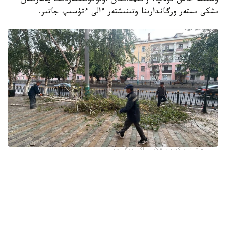
ۇستىنە اعاش قۇلاپ، زاقىمدانعان اۆتوكولىكتەردىڭ يەلەرىنەن
ىشكى ىستەر ورگاندارىنا وتىنىشتەر ءالى ءتۇسىپ جاتىر.
فوتو: وسكەمەن قالاسى اكىمدىگىنەن
قالا اكىمدىگىنىڭ مالىمەتىنشە، داۋىل كەزىندە ورتالىق
كوشەلەردە جەل 15 اعاشتى قۇلاتقان. ولاردىڭ ءبىرقاتارى جول
جيەگىندە تۇرعان اۆتوكولىكتەردىڭ ۇستىنە قۇلادى.
- قازىرگى ۋاقىتتا پوليتسياعا اعاشتاردىڭ قۇلاۋى سالدارىنان