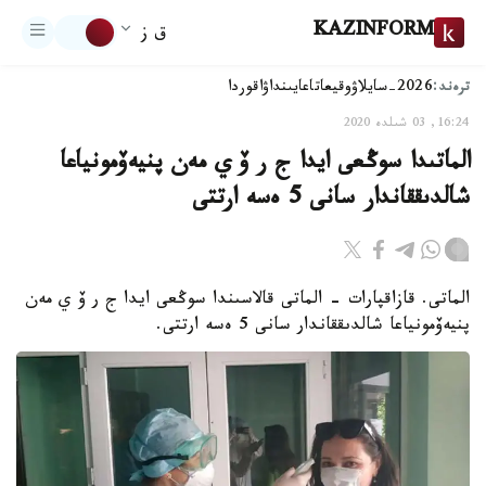
KAZINFORM
ق ز
ترەند:
2026-سايلاۋ
وقيعا
تاعايىنداۋ
اقوردا
16:24, 03 شىلدە 2020
الماتىدا سوڭعى ايدا ج ر ۆ ي مەن پنيەۆمونياعا
شالدىققاندار سانى 5 ەسە ارتتى
الماتى. قازاقپارات - الماتى قالاسىندا سوڭعى ايدا ج ر ۆ ي مەن
پنيەۆمونياعا شالدىققاندار سانى 5 ەسە ارتتى.