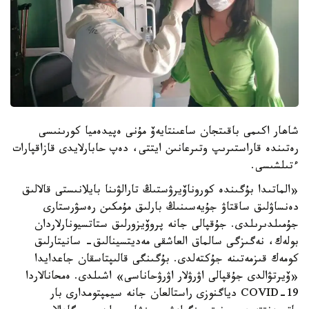
شاھار اكىمى باقىتجان ساعىنتايەۆ مۇنى ەپيدەميا كورىنىسى
رەتىندە قاراستىرىپ وتىرعانىن ايتتى، دەپ حابارلايدى قازاقپارات
ءتىلشىسى.
«الماتىدا بۇگىندە كوروناۆيرۋستىڭ تارالۋىنا بايلانىستى قالالىق
دەنساۋلىق ساقتاۋ جۇيەسىنىڭ بارلىق مۇمكىن رەسۋرستارى
جۇمىلدىرىلدى. جۇقپالى جانە پروۆيزورلىق ستاتسيونارلاردان
بولەك، نەگىزگى سالماق العاشقى مەديتسينالىق- سانيتارلىق
كومەك قىزمەتىنە جۇكتەلدى. بۇگىنگى قالىپتاسقان جاعدايدا
«ۆيرتۋالدى جۇقپالى اۋرۋلار اۋرۋحاناسى» اشىلدى. ەمحانالاردا
COVID-19 دياگنوزى راستالعان جانە سيمپتومدارى بار