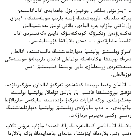
رەت تىركەلگەنىن ايتىپ، اتا-انادان كەشىرىم سۇرادى.
- ءبىز مۇنى بىلگەن جوقپىز. بۇل جاعدايدى اتا-اناسىمەن
بىرگە بىلدىك. تاربيەشىنىڭ ۇيىنە بارىپ سويلەستىك، ءبىراق
ول ناقتى جاۋاپ بەرە المادى. بالانى تولىق مەديتسينالىق
تەكسەرۋدەن وتكىزۋگە كومەكتەسۋگە دايىن ەكەنىمىزدى اتا-
اناسىنا حابارلادىق، - دەدى بالاباقشا قۇرىلتايشىسى.
اتىراۋ وبلىستىق پوليتسيا دەپارتامەنتىنىڭ مالىمەتىنشە، اتالعان
دەرەك بويىنشا «كامەلەتكە تولماعان ادامدى تاربيەلەۋ جونىندەگى
مىندەتتەردى ورىنداماۋ» بابى بويىنشا قىلمىستىق ءىس
قوزعالعان.
- اتالعان وقيعا بويىنشا كەشەندى تەرگەۋ امالدارى جۇرگىزىلۋدە.
قۇقىق بۇزۋشىلىققا قاتىسى بار بارلىق تۇلعالار پوليتسيا بولىمىنە
جەتكىزىلدى. وزگە اقپارات تەرگەۋ مۇددەسىنە سايكەس جاريالاۋعا
جاتپايدى، - دەپ حابارلادى وبلىستىق پوليتسيا دەپارتامەنتىنىڭ
رەسمي وكىلى مەيىرىم ەرداۋلەت.
بالانىڭ اتا-اناسى كىنالىلەردىڭ زاڭ الدىندا جاۋاپ بەرۋىن تالاپ
ەتىپ وتىر. ولاردىڭ ايتۋىنشا، مۇنداي جاعدايدىڭ وزگە بالالارعا