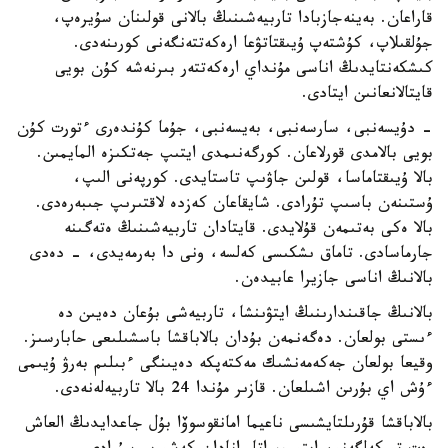
قاراعان. بەينەجازبادا تاربيەشىنىڭ بالانى قولىنان سۇيرەپ،
جۇلقىلاپ، كۇشتەپ ۇيىقتاتۋعا ارەكەتتەنگەنى كورىنەدى.
كىشكەنتايدىڭ اناسى مۇنداي ارەكەتتەر بىرنەشە كۇن بويى
قايتالانعانىن ايتادى.
- دۇيسەنبى، سارسەنبى، بەيسەنبى، جۇما كۇندەرى ءتورت كۇن
بويى بالامدى قورلاعان. كورگەنىمدى ايتىپ جەتكىزە المايمىن.
بالا ۇيىقتاماسا، قولىن جاۋىپ تاستايدى. كورپەنى الىپ،
ۇستىنەن باسىپ تۇرادى. شايقاعان كەزدە لاقتىرىپ جىبەرەدى.
بالا ەكى بەتىمەن قۇلايدى. قايتادان تاربيەشىنىڭ ەتەگىنە
جارماسادى. تاماق ىشكىسى كەلسە، ونى دا بەرمەيدى، - دەدى
بالانىڭ اناسى جازيرا عابيدەن.
بالانىڭ جاقىندارىنىڭ ايتۋىنشا، تاربيەشى بۇعان دەيىن دە
ءىستى بولعان. دەگەنمەن بۇدان بالاباقشا باسشىلىعى حابارسىز.
وقيعا بولعان جەكەمەنشىك مەكتەپكە دەيىنگى ءبىلىم بەرۋ ۇيىمى
ءۇش اي بۇرىن اشىلعان. قازىر مۇندا 24 بالا تاربيەلەنەدى.
بالاباقشا قۇرىلتايشىسى ناعيما امانقوسوۆا بۇل جاعدايدىڭ العاش