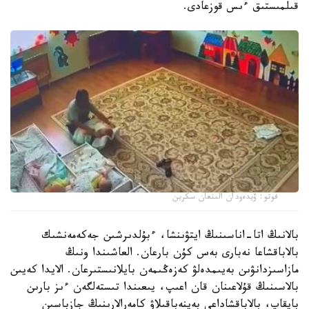
قىلمىستىق ءىس قوزعادى.
فوتو: ۆيدەودان الىنعان سكرين
بالانىڭ اتا-اناسىنىڭ ايتۋىنشا، ءبۇلدىرشىن جەكەمەنشىك
بالاباقشاعا نەبارى بەس كۇن بارعان. العاشىندا ونىڭ
مازاسىزدانۋىن بەيىمدەلۋ كەزەڭىمەن بايلانىستىرعان. الايدا كەيىن
بالاسىنىڭ قۇلاعىنان قان اعىپ، يىعىندا تىستەلگەن ءىز بارىن
بايقاپ، بالاباقشاداعى بەينەباقىلاۋ كامەرالارىنىڭ جازباسىن