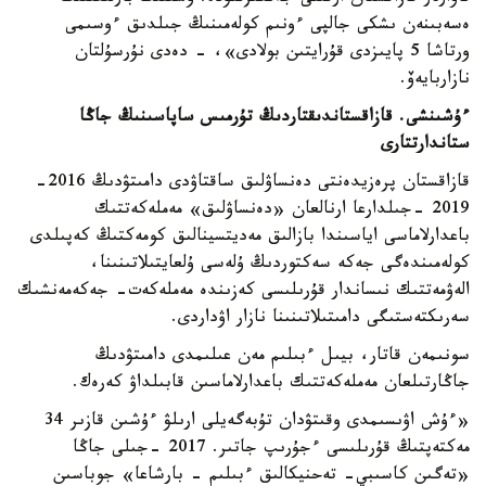
ەسەبىنەن ىشكى جالپى ءونىم كولەمىنىڭ جىلدىق ءوسىمى
ورتاشا 5 پايىزدى قۇرايتىن بولادى»، - دەدى نۇرسۇلتان
نازاربايەۆ.
ءۇشىنشى. قازاقستاندىقتاردىڭ تۇرمىس ساپاسىنىڭ جاڭا
ستاندارتتارى
قازاقستان پرەزيدەنتى دەنساۋلىق ساقتاۋدى دامىتۋدىڭ 2016-
2019 -جىلدارعا ارنالعان «دەنساۋلىق» مەملەكەتتىك
باعدارلاماسى اياسىندا بازالىق مەديتسينالىق كومەكتىڭ كەپىلدى
كولەمىندەگى جەكە سەكتوردىڭ ۇلەسى ۇلعايتىلاتىنىنا،
الەۋمەتتىك نىساندار قۇرىلىسى كەزىندە مەملەكەت- جەكەمەنشىك
سەرىكتەستىگى دامىتىلاتىنىنا نازار اۋداردى.
سونىمەن قاتار، بيىل ءبىلىم مەن عىلىمدى دامىتۋدىڭ
جاڭارتىلعان مەملەكەتتىك باعدارلاماسىن قابىلداۋ كەرەك.
«ءۇش اۋىسىمدى وقىتۋدان تۇبەگەيلى ارىلۋ ءۇشىن قازىر 34
مەكتەپتىڭ قۇرىلىسى ءجۇرىپ جاتىر. 2017 -جىلى جاڭا
«تەگىن كاسىبي- تەحنيكالىق ءبىلىم - بارشاعا» جوباسىن