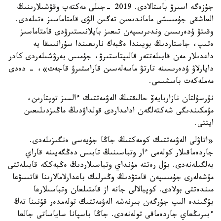
جۇزەگە اسىرۋ باستالادى. 2019 -جىلى مەكتەپ وقۋشىلارىنىڭ
العاشقى جۇمىسشى ماماندىعىن تەگىن الۋى قامتاماسىز ەتىلەدى.
وقىتۋ ۇدەرىسىن وندىرىسپەن تىعىز بايلانىستىرۋدى قامتاماسىز
ەتىپ، جاستاردىڭ بويىندا ەڭبەك نارىعىندا سۇرانىسقا يە
داعدىلار مەن قابىلەتتەر قالىپتاستىرۋ، جۇمىس بەرۋشىلەردى كادر
دايارلاۋ ۇدەرىسىنە تارتۋ ماسەلەسىن قاراستىرۋ قاجەت»، - دەدى
مەملەكەت باسشىسى.
نۇرسۇلتان نازاربايەۆ حالىقتىڭ الەۋمەتتىك ءالسىز توپتارىن،
مۇمكىندىگى شەكتەلگەن ادامداردى قولداۋدىڭ ماڭىزدىلىعىن
ايتتى.
«اتاۋلى الەۋمەتتىك كومەكتىڭ جاڭا جۇيەسى ەنگىزىلەدى.
جاردەماقىلار كولەمى ءار وتباسىنىڭ تابىس دەڭگەيىنە قاراي
بەلگىلەنەدى. بۇل رەتتە مۇنداي وتباسىلاردىڭ ەڭبەككە قابىلەتتى
مۇشەلەرى جۇمىسپەن قامتۋدىڭ وڭىرلىك باعدارلامالارىنا قاتىسۋعا
مىندەتتى بولادى. كوپبالالى جانە از قامتىلعان وتباسىلارعا
بۇگىندە الىپ جۇرگەن بىرنەشە الەۋمەتتىك تولەمدەر قۇنىنا تەڭ
ءبىرىڭعاي جاردەماقى تولەنەدى. جاڭا باسپانا ساياساتى جالعا