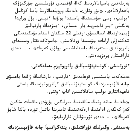
بەرىلەتىن باسپانالاردىڭ كەڭ اۋقىمدى قۇرىلىسىن جۇرگىزۋگە
باعدارلانادى. «نۇر وتان» ەلدىڭ پروبلەمالارىنا باسا كوڭىل
ءبولىپ، وسى جۇمىستىڭ باسىندا بولۋعا ءتيىس. بۇل ورايدا
بەلگىلى ءبىر تاجىريبە بار. مىسالى، ءبىزدىڭ پارتيالىق
ۇيىمداردىڭ اتسالىسۋى ارقىلى 22 مىڭنان استام مۇمكىندىگى
شەكتەۋلى ازامات جۇمىسقا ورنالاستى. جاسوتاندىقتار وسىنداي
پاتريوتتىق ىستەردىڭ باستاماشىسى بولۋى كەرەك» ، - دەدى
قازاقستان پرەزيدەنتى.
ءتورتىنشى. كونستيتۋتسيالىق پاتريوتيزم مەملەكەتى.
مەملەكەت باسشىسى قوعامدىق ءتارتىپ، بارشانىڭ زاڭعا باعىنۋى
جانە قاۋىپسىزدىك كونستيتۋتسيالىق ءپاتريوتيزمنىڭ باستى
قاعيداتتارى بولىپ سانالاتىنىن اتاپ ءوتتى.
«ەلدىڭ جانە ونىڭ حالقىنىڭ بىرلىگىن بۇزۋدى ماقسات ەتكەن
كەز كەلگەن ادامنىڭ ارەكەتىنىڭ تامىرىنا باتىل تۇردە بالتا شابۋ
كەرەك»، - دەدى نۇرسۇلتان نازاربايەۆ.
بەسىنشى. وڭىرلىك تۇراقتىلىق، ينتەگراتسيا جانە قاۋىپسىزدىك