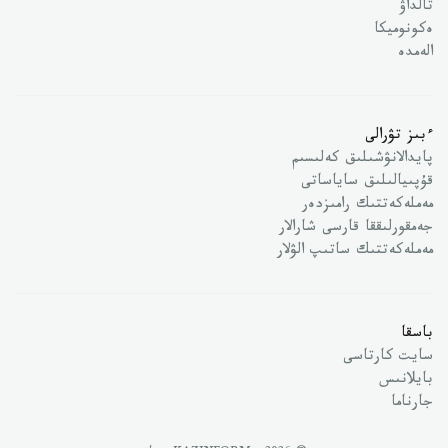
تالداۋ
ەكونوميكا
الەمدە
ءبىز تۋرالى
پايدالانۋشىلىق كەلىسىم
قۇپىيالىلىق ساياساتى
مەملەكەتتىك رامىزدەر
جەمقورلىققا قارسى شارالار
مەملەكەتتىك ساتىپ الۋلار
باسقا
سايت كارتاسى
بايلانىس
جارناما