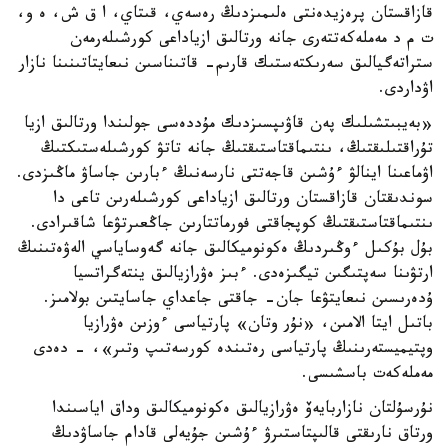
قازاقستان پرەزيدەنتى ەلىمىزدىڭ رەسەي، قىتاي، ا ق ش، ە و،
ت م د مەملەكەتتەرى جانە ورتالىق ازياداعى كورشىلەرمەن
ستراتەگيالىق سەرىكتەستىك قارىم- قاتىناسىن نىعايتاتىنىنا نازار
اۋداردى.
«بەيبىتشىلىك پەن قاۋىپسىزدىك مۇددەسى جولىندا ورتالىق ازيا
تۇراقتىلىقتىڭ، ىنتىماقتاستىقتىڭ جانە تاتۋ كورشىلەستىكتىڭ
اۋماعىنا اينالۋ ءۇشىن قاجەتتى نارسەنىڭ ءبارىن جاساۋ ماڭىزدى.
سوندىقتان قازاقستان ورتالىق ازياداعى كورشىلەرىن تاعى دا
ىنتىماقتاستىقتىڭ كوپجاقتى فورماتتارىن جاڭعىرتۋعا شاقىرادى.
بۇل بۇكىل ءوڭىردىڭ ەكونوميكالىق جانە گەوساياسي الەۋەتىنىڭ
ارتۋىنا سەپتىگىن تيگىزەدى. ءبىز ەۋرازيالىق ينتەگراتسيا
ۇدەرىسىن نىعايتۋعا جان- جاقتى جاعداي جاسايتىن بولامىز.
باتىل ايتا الامىن، «نۇر وتان» پارتياسى ءوزىن ەۋرازيا
وپتيميستەرىنىڭ پارتياسى رەتىندە كورسەتىپ وتىر»، - دەدى
مەملەكەت باسشىسى.
نۇرسۇلتان نازاربايەۆ ەۋرازيالىق ەكونوميكالىق وداق اياسىندا
ورتاق نارىقتى قالىپتاستىرۋ ءۇشىن جۇيەلى قادام جاساۋدىڭ