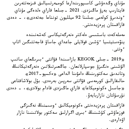
مۇناي وڭدەۋشى كاسىپورىندارعا كوممەرتسيالىق قىزمەتتەرىن
قايتارىپ بەرۋ ماڭىزدى. 2021 -جىلعا قاراي ەلدەگى مۇناي
ءوندىرۋ كولەمى جىلىنا 92 ميلليون تونناعا جەتەدى»، - دەدى
قازاقستان پرەزيدەنتى.
مەملەكەت باسشىسى ەلەكتر ەنەرگەتيكاسى كەشەنىندە
ينۆەستيتسيا ءۇشىن قولايلى جاعداي جاساۋ قاجەتتىگىن اتاپ
ءوتتى.
«2019 -جىلى KEGOK بازاسىندا قۋاتتى ءبىرىڭعاي ساتىپ
الۋشىنى ەنگىزۋ جوسپارلانعان. جاڭعىرتىلاتىن ەنەرگەتيكانىڭ
وتاندىق سەكتورىنىڭ دامۋىنا الداعى «ەكسپو-2017»
حالىقارالىق كورمەسى قۋاتتى سەرپىن بەرەدى. بۇل بولاشاقتاعى
«جاسىل ەكونوميكاعا» قاراي ماڭىزدى قادام بولادى»، - دەدى
نۇرسۇلتان نازاربايەۆ.
قازاقستان پرەزيدەنتى ەكونوميكالىق ءوسىمنىڭ نەگىزگى
قوزعاۋشى كۇشىنىڭ ءبىرى اگرارلىق سەكتور بولاتىنىنا نازار
اۋداردى.