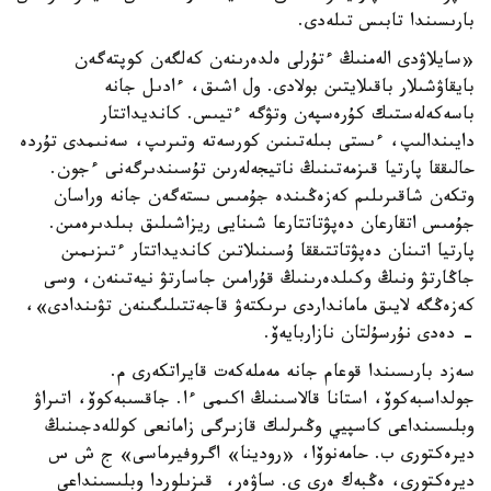
بارىسىندا تابىس تىلەدى.
«سايلاۋدى الەمنىڭ ءتۇرلى ەلدەرىنەن كەلگەن كوپتەگەن
بايقاۋشىلار باقىلايتىن بولادى. ول اشىق، ءادىل جانە
باسەكەلەستىك كۇرەسپەن وتۋگە ءتيىس. كانديداتتار
دايىندالىپ، ءىستى بىلەتىنىن كورسەتە وتىرىپ، سەنىمدى تۇردە
حالىققا پارتيا قىزمەتىنىڭ ناتيجەلەرىن تۇسىندىرگەنى ءجون.
وتكەن شاقىرىلىم كەزەڭىندە جۇمىس ىستەگەن جانە وراسان
جۇمىس اتقارعان دەپۋتاتتارعا شىنايى ريزاشىلىق بىلدىرەمىن.
پارتيا اتىنان دەپۋتاتتىققا ۇسىنىلاتىن كانديداتتار ءتىزىمىن
جاڭارتۋ ونىڭ وكىلدەرىنىڭ قۇرامىن جاسارتۋ نيەتىنەن، وسى
كەزەڭگە لايىق مامانداردى ىرىكتەۋ قاجەتتىلىگىنەن تۋىندادى»،
- دەدى نۇرسۇلتان نازاربايەۆ.
سەزد بارىسىندا قوعام جانە مەملەكەت قايراتكەرى م.
جولداسبەكوۆ، استانا قالاسىنىڭ اكىمى ءا. جاقسىبەكوۆ، اتىراۋ
وبلىسىنداعى كاسپيي وڭىرلىك قازىرگى زامانعى كوللەدجىنىڭ
ديرەكتورى ب. حامەنوۆا، «رودينا» اگروفيرماسى» ج ش س
ديرەكتورى، ەڭبەك ەرى ي. ساۋەر، قىزىلوردا وبلىسىنداعى