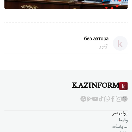
без автора
اۆتور
KAZINFORM
بوليمدەر
وقيعا
ساياسات