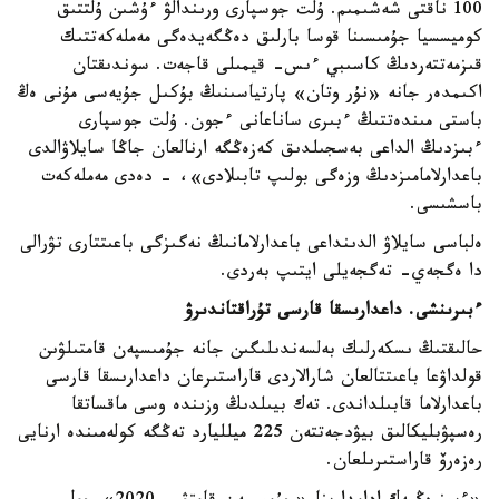
100 ناقتى شەشىمىم. ۇلت جوسپارى ورىندالۋ ءۇشىن ۇلتتىق
كوميسسيا جۇمىسىنا قوسا بارلىق دەڭگەيدەگى مەملەكەتتىك
قىزمەتتەردىڭ كاسىبي ءىس- قيمىلى قاجەت. سوندىقتان
اكىمدەر جانە «نۇر وتان» پارتياسىنىڭ بۇكىل جۇيەسى مۇنى ەڭ
باستى مىندەتتىڭ ءبىرى ساناعانى ءجون. ۇلت جوسپارى
ءبىزدىڭ الداعى بەسجىلدىق كەزەڭگە ارنالعان جاڭا سايلاۋالدى
باعدارلامامىزدىڭ وزەگى بولىپ تابىلادى»، - دەدى مەملەكەت
باسشىسى.
ەلباسى سايلاۋ الدىنداعى باعدارلامانىڭ نەگىزگى باعىتتارى تۋرالى
دا ەگجەي- تەگجەيلى ايتىپ بەردى.
ءبىرىنشى. داعدارىسقا قارسى تۇراقتاندىرۋ
حالىقتىڭ ىسكەرلىك بەلسەندىلىگىن جانە جۇمىسپەن قامتىلۋىن
قولداۋعا باعىتتالعان شارالاردى قاراستىرعان داعدارىسقا قارسى
باعدارلاما قابىلداندى. تەك بيىلدىڭ وزىندە وسى ماقساتقا
رەسپۋبليكالىق بيۋدجەتتەن 225 ميلليارد تەڭگە كولەمىندە ارنايى
رەزەرۆ قاراستىرىلعان.