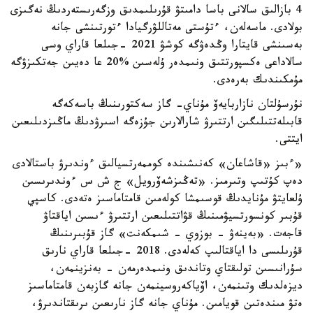
4 بازالىق سالانى باسا دامىتۋ قۇرىلىمدىق وزگەرىستەردىڭ نەگىزى
بولادى. ماسەلەن، ءتۇستى مەتاللۋرگيادا ءتورتىنشى جانە
بەسىنشى قايتارا وڭدەۋگە كوشۋ 2021 -جىلعا قاراي وسى
سالاداعى ەكسپورتتىق ونىمدەر ۇلەسىن %20 عا دەيىن جەتكىزۋگە
مۇمكىندىك بەرەدى.
نۇرسۇلتان نازاربايەۆ مۇناي- گاز سەكتورىنىڭ باسەكەگە
قابىلەتتىلىگىن ارتتىرۋ شارالارىن جۇزەگە اسىرۋدىڭ ماڭىزدىلىعىن
ايتتى.
«ءبىز «قاشاعان» كەنىشىندە كوممەرتسيالىق ءوندىرۋ باستالادى
دەپ كۇتىپ وتىرمىز. «تەڭىزشەۆرويل» ج ش س ءوندىرىسىن
ۇلعايتۋ مۇنايدىڭ قوسىمشا كولەمىن قامتاماسىز ەتەدى. كاسپي
قۇبىر كونسورتسيۋمىنىڭ قۋاتتىلىعىن ارتتىرۋ ءىسىن اياقتاۋ
قاجەت. «بەينەۋ - بوزوي - شىمكەنت» گاز قۇبىرىنىڭ
قۇرىلىسى دا اياقتالىپ كەلەدى. 2018 -جىلعا قاراي نارىق
سۇرانىسىن تولىقتاي وتاندىق ونىمدەرمەن - بەنزينمەن،
ديزەلدىك وتىنمەن، اۆياكەروسينمەن جانە گازبەن قامتاماسىز
ەتۋ مىندەتىن قويامىن. مۇناي جانە گاز نارىعىن ىرىقتاندىرۋ،