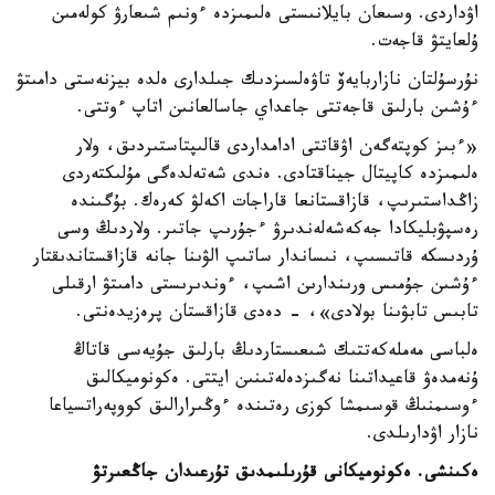
اۋداردى. وسىعان بايلانىستى ەلىمىزدە ءونىم شىعارۋ كولەمىن
ۇلعايتۋ قاجەت.
نۇرسۇلتان نازاربايەۆ تاۋەلسىزدىك جىلدارى ەلدە بيزنەستى دامىتۋ
ءۇشىن بارلىق قاجەتتى جاعداي جاسالعانىن اتاپ ءوتتى.
«ءبىز كوپتەگەن اۋقاتتى ادامداردى قالىپتاستىردىق، ولار
ەلىمىزدە كاپيتال جيناقتادى. ەندى شەتەلدەگى مۇلىكتەردى
زاڭداستىرىپ، قازاقستانعا قاراجات اكەلۋ كەرەك. بۇگىندە
رەسپۋبليكادا جەكەشەلەندىرۋ ءجۇرىپ جاتىر. ولاردىڭ وسى
ۇردىسكە قاتىسىپ، نىساندار ساتىپ الۋىنا جانە قازاقستاندىقتار
ءۇشىن جۇمىس ورىندارىن اشىپ، ءوندىرىستى دامىتۋ ارقىلى
تابىس تابۋىنا بولادى»، - دەدى قازاقستان پرەزيدەنتى.
ەلباسى مەملەكەتتىك شىعىستاردىڭ بارلىق جۇيەسى قاتاڭ
ۇنەمدەۋ قاعيداتىنا نەگىزدەلەتىنىن ايتتى. ەكونوميكالىق
ءوسىمنىڭ قوسىمشا كوزى رەتىندە ءوڭىرارالىق كووپەراتسياعا
نازار اۋدارىلدى.
ەكىنشى. ەكونوميكانى قۇرىلىمدىق تۇرعىدان جاڭعىرتۋ