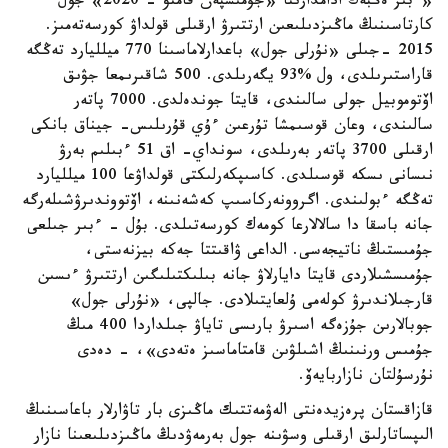
«ءبىز ەڭبەك ادامدارىنا «جۇمىسپەن قامتۋ - 2020» جول
كارتاسىنىڭ ماڭىزدىلىعىن ارتتىرۋ ارقىلى قولداۋ كورسەتەمىز.
2015 -جىلى «نۇرلى جول» باعدارلاماسىنا 770 ميلليارد تەڭگە
قاراستىرىلدى، ول %93 يگەرىلدى. 500 شاقىرىمعا جۋىق
اۆتوموبيل جولى سالىندى، قايتا جوندەلدى. 7000 پاتەر
سالىندى، وعان قوسىمشا تۇرعىن ءۇي قۇرىلىس- جيناق بانكى
ارقىلى 3700 پاتەر بەرىلدى، سونداي- اق 51 ءبىلىم بەرۋ
نىسانى ىسكە قوسىلدى. كاسىپكەرلىكتى قولداۋعا 100 ميلليارد
تەڭگە ءبولىندى. اگروونەركاسىپ كەشەنىنە، اۆتووندىرۋشىلەرگە
جانە باسقا دا سالالارعا كومەك كورسەتىلدى. بۇل - ءبىر جىلعى
جۇمىستىڭ ناتيجەسى. الداعى ۋاقىتتا جەكە بيزنەستى،
جۇمىسشىلاردى قايتا دايارلاۋ جانە بىلىكتىلىگىن ارتتىرۋ ءىسىن
قارجىلاندىرۋ كولەمى ۇلعايتىلادى. جالپى، «نۇرلى جول»
جوبالارىن جۇزەگە اسىرۋ بارىسى تاياۋ جىلداردا 400 مىڭ
جۇمىس ورنىنىڭ اشىلۋىن قامتاماسىز ەتەدى»، - دەدى
نۇرسۇلتان نازاربايەۆ.
قازاقستان پرەزيدەنتى الەۋمەتتىك ماڭىزى بار تاۋارلار باعاسىنىڭ
الىپساتارلىق ارقىلى وسۋىنە جول بەرمەۋدىڭ ماڭىزدىلىعىنا نازار