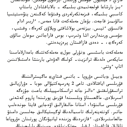
قاراي 5 ميلليون جۇمىس ورنىنان ايرىلۋى مۇمكىن. سوندىقتان
ءبىز بارشاعا قولجەتىمدى بىلىمگە - بالاباقشادان باستاپ
كاسىبي بىلىمگە، قىزمەتكەرلەردى وقىتۋعا كەڭىنەن ينۆەستيتسيا
سالۋىمىز قاجەت. بۇعان مەملەكەت قانا ەمەس، ءاربىر ادام
قاتىسۋى ءتيىس. بيزنەس بولاشاقتى ويلاۋى كەرەك، وقىتىپ،
جۇمىس ورىندارىن اشا وتىرىپ، بوس قاراجاتىن سوعان سالۋى
كەرەك»، - دەدى قازاقستان پرەزيدەنتى.
مەملەكەت باسشىسى «نۇرلى جول» مەملەكەتتىك باعدارلاماسىنا
سايكەس ەلدىڭ ترانزيت- كولىك الەۋەتى بارىنشا دامىتىلاتىنىن
اتاپ ءوتتى.
«بيىل «باتىس ەۋروپا - باتىس قىتاي» ماگيسترالىنىڭ
قۇرىلىسى اياقتالادى. تاعى 2 پەرسپەكتيۆالى جوبا - ەۋرازيالىق
ترانسقۇرلىقتىق ءدالىز جانە ترانسكاسپييلىك باعىت جۇزەگە
اسىرىلادى. ماڭعىستاۋ وبلىسىندا قۇرىق پورتىندا پاروم كەشەنى
قۇرىلىسى سالىنۋدا، استانا حالىقارالىق اۋەجايى قايتا جوندەلىپ
جاتىر. كونتەينەرلىك تاسىمالدىڭ لوگيستيكالىق جەلىسىن دامىتۋ
جالعاستىرىلادى. ءقازىردىڭ وزىندە ليانيۋنگان پورتىنان ەۋروپاعا
تاۋارلار قازاقستان ارقىلى جەتكىزىلۋدە. وسىنىڭ بارلىعىنىڭ