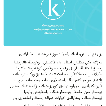
بۇل تۋرالى اقوردانىڭ باسپا ءسوز قىزمەتىنەن حابارلادى.
سەزگە ەكى مىڭنان استام ادام قاتىستى، ولاردىڭ قاتارىندا
رەسپۋبليكانىڭ بارلىق وڭىرىندە وتكەن كونفەرەنتسيالاردا
سايلانعان دەلەگاتتار، مەملەكەتتىك باسقارۋ ورگاندارىنىڭ،
ۇلتتىق حولدينگتەردىڭ باسشىلارى، مادەنيەت جانە سپورت
قايراتكەرلەرى، ديپلوماتيالىق كورپۋستىڭ، ۇكىمەتتىك ەمەس
ۇيىمدار مەن جاستار ۇيىمدارىنىڭ، باستاۋىش پارتيا
ۇيىمدارىنىڭ، بۇقارالىق اقپارات قۇرالدارىنىڭ وكىلدەرى بار.