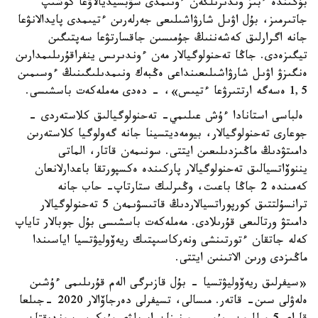
بۇگىندە ءبىز وندىرىلگەن ءونىمدى سۋبسيديالاۋعا كوشىپ
جاتىرمىز، بۇل اۋىل شارۋاشىلىعى جەرلەرىن ءتيىمدى پايدالانۋعا
جانە اگرارلىق كەشەننىڭ جۇمىسىن جاقسارتۋعا سەپتىگىن
تيگىزەدى. جاڭا تەحنولوگيالار مەن ءوندىرىس ينفراقۇرىلىمدارىن
ەنگىزۋ اۋىل شارۋاشىلىعىنداعى ەڭبەك ونىمدىلىگىنىڭ ءوسىمىن
1,5 ەسەگە ارتتىرۋعا ءتيىس»، - دەدى مەملەكەت باسشىسى.
ەلباسى استانادا ءۇش عىلىمي- تەحنولوگيالىق كلاستەردى -
جوعارى تەحنولوگيالار، بيومەديتسينا جانە گەولوگيا كلاستەرىن
دامىتۋدىڭ ماڭىزدىلىعىن ايتتى. سونىمەن قاتار، الماتى
يننوۆاتسيالىق تەحنولوگيالار پاركىندە ەكسپورتقا باعدارلانعان
كەمىندە 2 جاڭا باعىت، وڭىرلىك ستارتاپ- حاب جانە
ترانسۇلتتىق كورپوراتسيالاردىڭ قاتىسۋىمەن 5 تەحنولوگيالار
دامىتۋ ورتالىعى قۇرىلادى. مەملەكەت باسشىسى بۇل جوبالار تاياپ
كەلە جاتقان ءتورتىنشى ونەركاسىپتىك ريەۆوليۋتسيا اياسىندا
ماڭىزدى ورىن الاتىنىن ايتتى.
«سيفرلىق ريەۆوليۋتسيا - بۇل قازىرگى الەم قۇرىلىمى ءۇشىن
ەلەۋلى سىن- قاتەر. مىسالى، تسيفرلى دەرجاۆالار 2020 -جىلعا