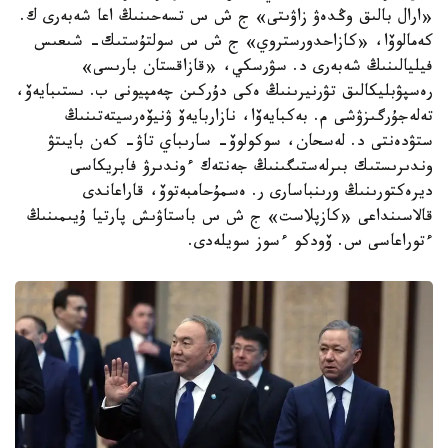
«ارال بالىق وڭدەۋ زاۋىتى» ج ش س تسەحىنىڭ اعا شەبەرى ك.
كەمالوۆا، «كازاحدورستروي» ج ش س سولتۇستىك- شىعىس
فيليالىنىڭ شەبەرى د. سۋرسكي، «قازاقستان بارىسى»
رەسپۋبليكالىق تۋرنيرىنىڭ ەكى دۇركىن چەمپيونى ب. ىستىبايەۆ،
تەلەجۇرگىزۋشى م. بەكبايەۆا، نازاربايەۆ ۋنيۆەرسيتەتىنىڭ
ستۋدەنتى د. لەسحان، سوكولوۆ- سارىباي تاۋ- كەن بايىتۋ
وندىرىستىك بىرلەستىگىنىڭ جەنتەك ءوندىرۋ فابريكاسى
ديرەكتورىنىڭ ورىنباسارى ر. ەسمۇحامبەتوۆ، قاراعاندى
قالاسىنداعى «كازپلاست» ج ش س باستاۋىش پارتيا ۇيىمىنىڭ
ءتوراعاسى س. ۆودكو ءسوز سويلەدى.