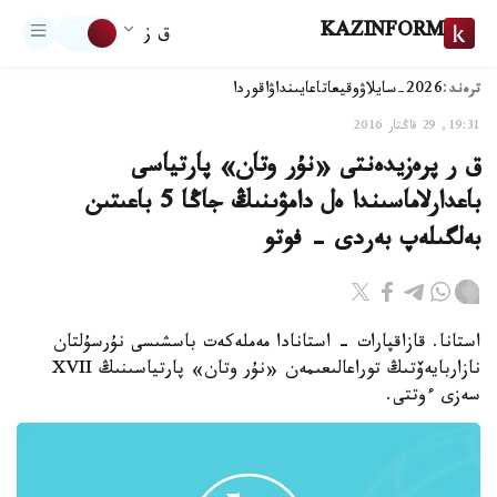
KAZINFORM
ق ز
ترەند:
2026-سايلاۋ
وقيعا
تاعايىنداۋ
اقوردا
19:31, 29 قاڭتار 2016
ق ر پرەزيدەنتى «نۇر وتان» پارتياسى
باعدارلاماسىندا ەل دامۋىنىڭ جاڭا 5 باعىتىن
بەلگىلەپ بەردى - فوتو
استانا. قازاقپارات - استانادا مەملەكەت باسشىسى نۇرسۇلتان
نازاربايەۆتىڭ توراعالىعىمەن «نۇر وتان» پارتياسىنىڭ XVII
سەزى ءوتتى.