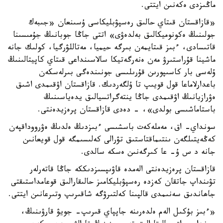
ماڭىزدى ەكەنىن ايتتى.
«قازاقستان قىتاي حالىق رەسپۋبليكاسى ۇسىنعان «جىبەك
جولىنىڭ ەكونوميكالىق بەلدەۋى» اتتى جاڭا جوبانىڭ جۇمىسىنا
قاتىسادى، ءبىز قىتايمەن بىرگە حيميا، مەتاللۋرگيا، كولىك جانە
ماشينا قۇراستىرۋ مەن ەنەرگەتيكا سالاسىنداعى قىتاي كاپيتالىنىڭ
ۇلەسى بار كاسىپورىن قۇرىلىسى جونىندەگى بىرلەسكەن
باعدارلاماعا قول قويىپ تا ۇلگەردىك. قازاقستان اۋقىمدى اشىق
ەۋرازيانىڭ اۋقىمدى جاڭا ينتەگراتسيالىق يدەياسىنىڭ
باستاماشىسى بولدى»، - دەدى قازاقستان پرەزيدەنتى.
سونداي- اق، مەملەكەت باسشىسى ءبىزدىڭ ەلدىڭ ەۋرووداقپەن
كەڭەيتىلگەن ىنتىماقتاستىق تۋرالى كەلىسىمگە قول قويعانىن
جانە د س ۇ- عا كىرگەنىن ەسكە سالدى.
قازاقستان پرەزيدەنتى الەمدە قاۋىپسىزدىككە جاڭا قاتەرلەر
تۋىنداپ جاتقان كەزدە رەسپۋبليكامىز حالىقارالىق قوعامداستىقتى
جاھاندىق سەنىمدى قالپىنا كەلتىرۋگە شاقىرىپ وتىرعانىن ايتتى.
«ءبىز بۇكىل الەم ەلدەرىنە جاپپاي قىرىپ- جويۋ قارۋىنىڭ،