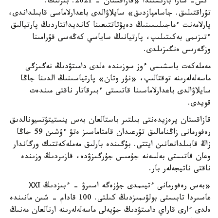
ءىس- شارا بارىسىندا «قازاقستان - 2021. بىرلىك.
تۇراقتىلىق. جاسامپازدىق» سايلاۋالدى باعدارلاماسى قابىلداندى،
پارلامەنت ءماجىلىسىنىڭ دەپۋتاتتىعىنا كانديداتتاردىڭ پارتيالىق
ءتىزىمى بەكىتىلىپ، پارتيانىڭ ساياسي كەڭەسى قۇرامىنا
وزگەرىس ەنگىزىلدى.
مەملەكەت باسشىسى ءوز سوزىندە ەلدى دامىتۋدىڭ نەگىزگى
ماسەلەلەرىنە توقتالىپ، «نۇر وتان» پارتياسىنىڭ الدىنا جاڭا
سايلاۋالدى باعدارلاماسىنا قاتىستى ءبىرقاتار ناقتى مىندەت
قويدى.
قازاقستان پرەزيدەنتى بىلتىر باستالعان بەس ينستيتۋتسيونالدىق
رەفورمانى زاڭنامالىق تۇرعىدان قامتاماسىز ەتۋ ءۇشىن 59 جاڭا
زاڭ قابىلدانعانىن ايتتى. بۇگىندە بارلىق مەملەكەتتىك ورگاندار
وعان قاتىستى بەلسەنە جۇمىس جۇرگىزۋدە، قازىردىڭ وزىندە
ناقتى ناتيجەلەر بار.
«بەس رەفورمانى ءتيىمدى جۇزەگە اسىرۋ - ءبىزدىڭ ХХI
عاسىردا تابىستى بولۋىمىزدىڭ كىلتى. 100 قادام - شىن مانىندە
ەلدى ءارى قاراي دامىتۋدىڭ جۇيەلى ماسەلەلەرىنە ارنالعان مەنىڭ