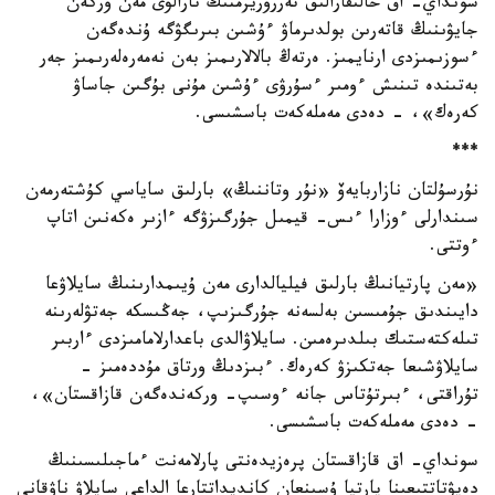
سونداي- اق حالىقارالىق تەرروريزمنىڭ تارالۋى مەن وركەن
جايۋىنىڭ قاتەرىن بولدىرماۋ ءۇشىن بىرىگۋگە ۇندەگەن
ءسوزىمىزدى ارنايمىز. ەرتەڭ بالالارىمىز بەن نەمەرەلەرىمىز جەر
بەتىندە تىنىش ءومىر ءسۇرۋى ءۇشىن مۇنى بۇگىن جاساۋ
كەرەك»، - دەدى مەملەكەت باسشىسى.
***
نۇرسۇلتان نازاربايەۆ «نۇر وتاننىڭ» بارلىق ساياسي كۇشتەرمەن
سىندارلى ءوزارا ءىس- قيمىل جۇرگىزۋگە ءازىر ەكەنىن اتاپ
ءوتتى.
«مەن پارتيانىڭ بارلىق فيليالدارى مەن ۇيىمدارىنىڭ سايلاۋعا
دايىندىق جۇمىسىن بەلسەنە جۇرگىزىپ، جەڭىسكە جەتۋلەرىنە
تىلەكتەستىك بىلدىرەمىن. سايلاۋالدى باعدارلامامىزدى ءاربىر
سايلاۋشىعا جەتكىزۋ كەرەك. ءبىزدىڭ ورتاق مۇددەمىز -
تۇراقتى، ءبىرتۇتاس جانە ءوسىپ- وركەندەگەن قازاقستان»،
- دەدى مەملەكەت باسشىسى.
سونداي- اق قازاقستان پرەزيدەنتى پارلامەنت ءماجىلىسىنىڭ
دەپۋتاتتىعىنا پارتيا ۇسىنعان كانديداتتارعا الداعى سايلاۋ ناۋقانى