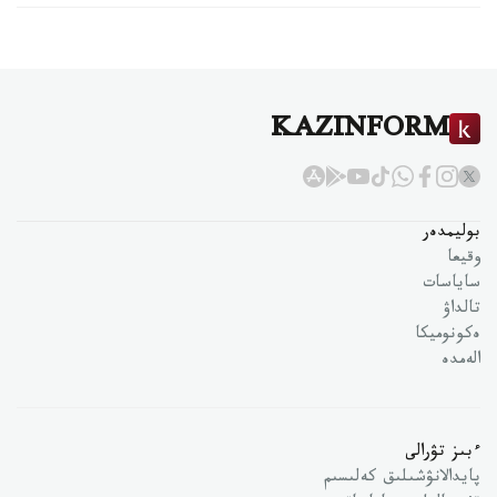
KAZINFORM
بوليمدەر
وقيعا
ساياسات
تالداۋ
ەكونوميكا
الەمدە
ءبىز تۋرالى
پايدالانۋشىلىق كەلىسىم