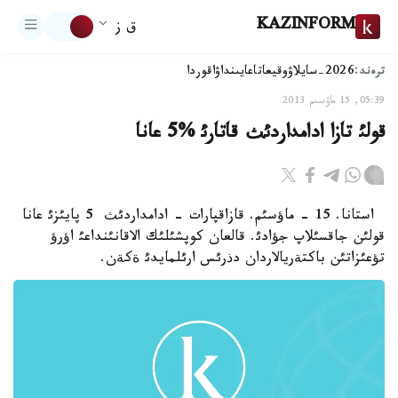
KAZINFORM
ق ز
ترەند:
2026-سايلاۋ
وقيعا
تاعايىنداۋ
اقوردا
05:39, 15 ماۋسىم 2013
قولئ تازا ادامداردئث قاتارئ %5 عانا
استانا. 15 - ماؤسئم. قازاقپارات - ادامداردئث 5 پايئزئ عانا
قولئن جاقسئلاپ جؤادئ. قالعان كوپشئلئك الاقانئنداعئ اؤرؤ
تؤعئزاتئن باكتةريالاردان دذرئس ارئلمايدئ ةكةن.