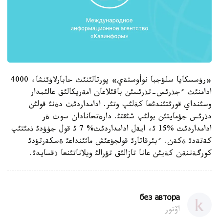
«رؤسسكايا سلؤجبا نوأوستةي» پورتالئنئث حابارلاؤئنشا، 4000
ادامنئث ءجذرئس-تذرئسئن باقئلاعان امةريكالئق عالئمدار
وسئنداي قورئتئندئعا كةلئپ وتئر. ادامداردئث دةنئ قولئن
دذرئس جؤمايتئن بولئپ شئقتئ. دارةتحانادان سوث ةر
ادامداردئث %15 ئ، ايةل ادامداردئث% 7 ئ قول جؤؤدئ ذمئتئپ
كةتةدئ ةكةن. ءبئرقاتارئ قولجؤعئش ماثئنداعئ ةسكةرتؤدئ
كورگةننةن كةيئن عانا تازالئق تؤرالئ ويلاناتئنعا ذقسايدئ.
без автора
اۆتور