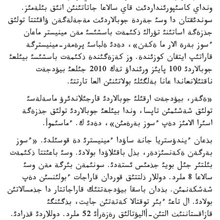
ونداي كاسئپورئنداردئث قاي سالاعا جاتاتئنئن انئق بئلةمئز.
سوندئقتان دا وسئ جةردة جوبالاردئث مةجةلةگةن ؤاقئتتا تولئق
جذزةگة اساتئنئ تؤرالئ ذكئمةت باسشئسئ مةن مينيستر ماعان
ءسوز بةرة الار ما ةكةن»، دةدئ ةلباسئ پرةمةر-مينيسترگة
قاراتئپ ايتقان كوزئندة. وز كةزةگئندة ذكئمةت باسشئسئ بيئلعئ
جوبالاردئ 100 پايئز ورئنداؤ تةك 2010 جئلعئ بيؤدجةت
ناقتئلانعاندا عانا بةلگئلئ بولاتئنئن العا تارتتئ.
«ةگةر، بيؤدجةت ارقئلئ جوبالاردئ قارجئلاندئرؤ ماسةلةسئ
تولئق شةشئمئن تاپسا، وندا بيئلعئ جوبالاردئ تولئق جذزةگة
اسئرا الامئز دةپ ءسوز بةرةمئن»، دةدئ ك. ءماسئموأ.
بذعان ءيندؤستريا جانة ساؤدا ءمينيسترئ دة قوسئلدئ. «ءسوز
بةرگةن ةكةنسئزدةر، بذل باقئلاؤدا بولادئ. وسئ باعئتتا ذكئمةت
بئلتئر جئل بويئ جذمئس ئستةدئ. سونئمةن بئرگة مةن وسئ
سالاعا 8 ملرد. دوللار ذلتتئق قوردان قاراجات ءبولئنسئن دةپ
شةشكةنمئن. بذدان باسقا بيؤدجةتتئك قاراجاتتار دا جذمسالاتئن
بولادئ. ال تاعئ ءبئر توقتالا كةتةتئن جايت، بذگئنگئ
قازاقستاننئث التئن-أاليؤتالئق رةزةرأئ 52 ملرد. دوللاردئ قذرادئ.