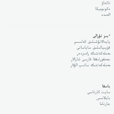
تالداۋ
ەكونوميكا
الەمدە
ءبىز تۋرالى
پايدالانۋشىلىق كەلىسىم
قۇپىيالىلىق ساياساتى
مەملەكەتتىك رامىزدەر
جەمقورلىققا قارسى شارالار
مەملەكەتتىك ساتىپ الۋلار
باسقا
سايت كارتاسى
بايلانىس
جارناما