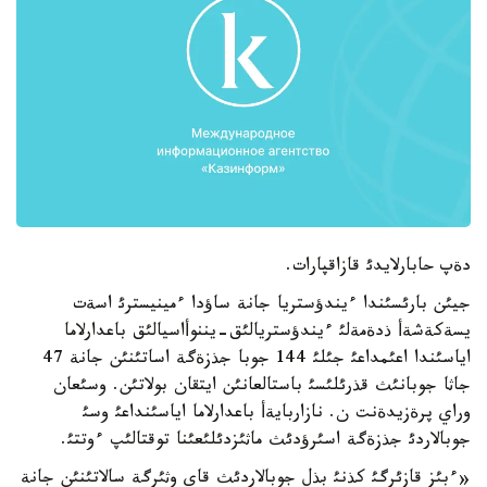
دةپ حابارلايدئ قازاقپارات.
جيئن بارئسئندا ءيندؤستريا جانة ساؤدا ءمينيسترئ اسةت
يسةكةشةأ ذدةمةلئ ءيندؤستريالئق-يننوأاسيالئق باعدارلاما
اياسئندا اعئمداعئ جئلئ 144 جوبا جذزةگة اساتئنئن جانة 47
جاثا جوبانئث قذرئلئسئ باستالعانئن ايتقان بولاتئن. وسئعان
وراي پرةزيدةنت ن. نازاربايةأ باعدارلاما اياسئنداعئ وسئ
جوبالاردئ جذزةگة اسئرؤدئث ماثئزدئلئعئنا توقتالئپ ءوتتئ.
«ءبئز قازئرگئ كذنئ بذل جوبالاردئث قاي وثئرگة سالاتئنئن جانة