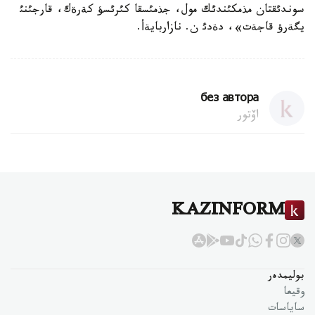
سوندئقتان مذمكئندئك مول، جذمئسقا كئرئسؤ كةرةك، قارجئنئ
يگةرؤ قاجةت»، دةدئ ن. نازاربايةأ.
без автора
اۆتور
KAZINFORM
بوليمدەر
وقيعا
ساياسات