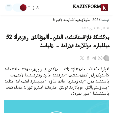
KAZINFORM
ق ز
ترەند:
2026-سايلاۋ
وقيعا
تاعايىنداۋ
اقوردا
18:57, 26 اقپان 2010
بذگئنگئ قازاقستاننئث التئن-أاليؤتالئق رةزةرأئ 52
ميلليارد دوللاردئ قذرادئ - ةلباسئ
اقپارات /قانات مامةتقازئ ذلئ/ - بذگئن ق ر پرةزيدةنتئ جانئنداعئ
كاسئپكةرلةر كةثةسئنئث ءبئرئنشئ جالپئ وتئرئسئندا ذكئمةت
باسشئسئ مةن ءيندؤستريا جانة ساؤدا ءمينيسترئ اعئمداعئ جئلعئ
ءيندؤستريالئق جوبالاردئ تولئق جذزةگة اسئرؤ تؤرالئ مةملةكةت
باسشئسئنا ءسوز بةردئ،