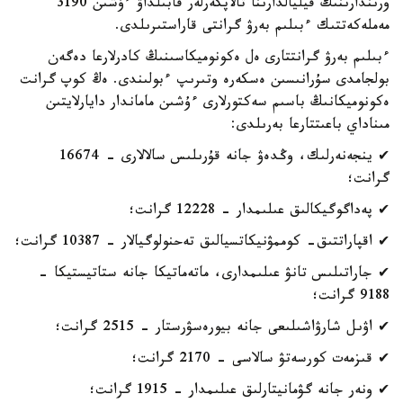
ورىندارىنىڭ فيليالدارىنا تالاپكەرلەر قابىلداۋ ءۇشىن 3190
مەملەكەتتىك ءبىلىم بەرۋ گرانتى قاراستىرىلدى.
ءبىلىم بەرۋ گرانتتارى ەل ەكونوميكاسىنىڭ كادرلارعا دەگەن
بولجامدى سۇرانىسىن ەسكەرە وتىرىپ ءبولىندى. ەڭ كوپ گرانت
ەكونوميكانىڭ باسىم سەكتورلارى ءۇشىن ماماندار دايارلايتىن
مىناداي باعىتتارعا بەرىلدى:
✔ ينجەنەرلىك، وڭدەۋ جانە قۇرىلىس سالالارى - 16674
گرانت؛
✔ پەداگوگيكالىق عىلىمدار - 12228 گرانت؛
✔ اقپاراتتىق- كوممۋنيكاتسيالىق تەحنولوگيالار - 10387 گرانت؛
✔ جاراتىلىس تانۋ عىلىمدارى، ماتەماتيكا جانە ستاتيستيكا -
9188 گرانت؛
✔ اۋىل شارۋاشىلىعى جانە بيورەسۋرستار - 2515 گرانت؛
✔ قىزمەت كورسەتۋ سالاسى - 2170 گرانت؛
✔ ونەر جانە گۋمانيتارلىق عىلىمدار - 1915 گرانت؛