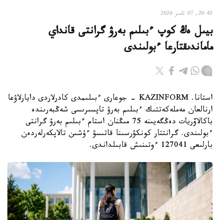
20:45, 07 تامىز 2026
بيىل ەڭ كوپ ءبىلىم بەرۋ گرانتى قانداي
ماماندىقتارعا ءبولىندى
استانا. KAZINFORM - جوعارى ءبىلىمدى كادرلاردى دايارلاۋعا
ارنالعان مەملەكەتتىك ءبىلىم بەرۋ تاپسىرىسى شەڭبەرىندە
باكالاۆريات دەڭگەيىنە 75 مىڭنان استام ءبىلىم بەرۋ گرانتى
ءبولىندى. گرانتتار كونكۋرسىنا قاتىسۋ ءۇشىن تالاپكەرلەردەن
بارلىعى 127041 ءوتىنىش قابىلداندى.