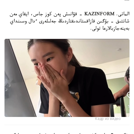
الماتى. KAZINFORM - قۋانىش پەن كوز جاس، ايقاي مەن
شاتتىق - بۇگىن قازاقستاندىقتاردىڭ جەلىلەرى ءدال وسىنداي
بەينەجازبالارعا تولى.
Кадр из видео