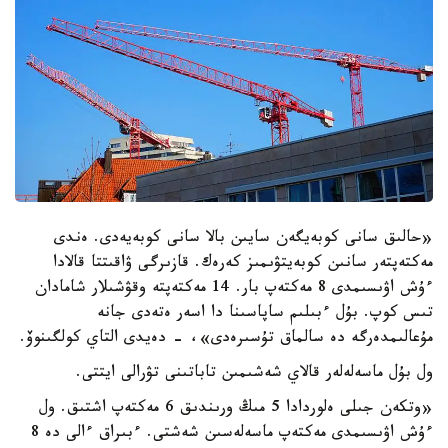
«حالىق سانى كوبەيگەن سايىن بالا سانى كوبەيەدى. ەندى
مەكتەپتەر سانىن كوبەيتۋىمىز كەرەك. قازىرگى ۋاقىتتا قالادا
ءۇش اۋىسىمدى 8 مەكتەپ بار. 14 مەكتەپتە وقۋشىلار شامادان
تىس كوپ. بۇل ءبىلىم ساپاسىنا دا اسەر ەتەدى جانە
مۇعالىمدەرگە دە سالماق تۇسىرەدى»، - دەيدى التاي كولگىنوۆ.
ول بۇل ماسەلەلەر قالاي شەشىمىن تاباتىنى تۋرالى ايتتى.
«وتكەن جىلى ەلوردادا 5 مىڭ ورىندىق 6 مەكتەپ اشتىق. ول
ءۇش اۋىسىمدى مەكتەپ ماسەلەسىن شەشتى. ءبىراق ءالى دە 8