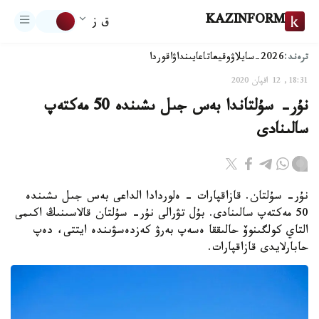
KAZINFORM
ق ز
ترەند:
2026-سايلاۋ
وقيعا
تاعايىنداۋ
اقوردا
18:31, 12 اقپان 2020
نۇر- سۇلتاندا بەس جىل ىشىندە 50 مەكتەپ
سالىنادى
نۇر- سۇلتان. قازاقپارات - ەلوردادا الداعى بەس جىل ىشىندە
50 مەكتەپ سالىنادى. بۇل تۋرالى نۇر- سۇلتان قالاسىنىڭ اكىمى
التاي كولگىنوۆ حالىققا ەسەپ بەرۋ كەزدەسۋىندە ايتتى، دەپ
حابارلايدى قازاقپارات.