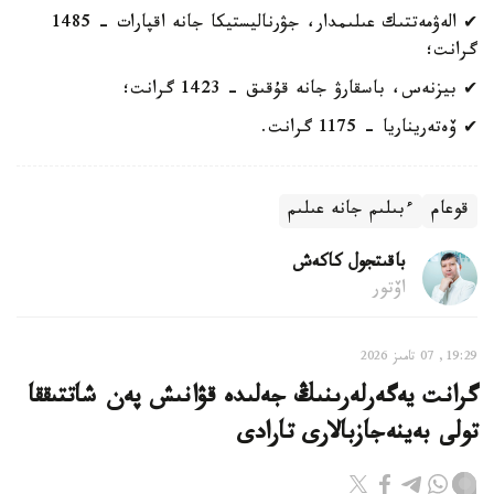
✔ الەۋمەتتىك عىلىمدار، جۋرناليستيكا جانە اقپارات - 1485
گرانت؛
✔ بيزنەس، باسقارۋ جانە قۇقىق - 1423 گرانت؛
✔ ۆەتەريناريا - 1175 گرانت.
قوعام
ءبىلىم جانە عىلىم
باقىتجول كاكەش
اۆتور
19:29, 07 تامىز 2026
گرانت يەگەرلەرىنىڭ جەلىدە قۋانىش پەن شاتتىققا
تولى بەينەجازبالارى تارادى