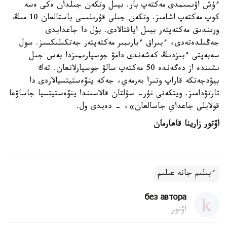
ءۇش اۋىسىمدى مەكتەپ بار. بيىل وتكەن جىلدان ەكى ەسە
كوپ مەكتەپ اشامىز. وتكەن جىلى قۇرىلىسى باستالعان 10 مىڭ
ورىندىق مەكتەپتەر بيىل اياقتالادى. بۇل دا جاعدايدى
جەڭىلدەتەدى، ءبىراق ءبارىبىر مەكتەپتەر جەتكىلىكسىز. سول
سەبەپتى ءبىزدىڭ كەشەندى دامۋ جوسپارىمىزدا بەس جىل
ىشىندە از دەگەندە 50 مەكتەپ سالۋ جوسپارلانعان. تەك
بيۋدجەتكە قاراپ وتىرا بەرمەي، جەكە ينۆەستيتسيالاردى دا
تارتۋدامىز. ويتكەنى نۇر- سۇلتان قالاسىندا ينۆەستيتسيا جاساۋعا
قولايلى جاعداي جاسالعان»، - دەيدى ول.
اۆتور زارينا قاھارمان
ءبىلىم جانە عىلىم
без автора
اۆتور