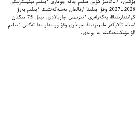
بۇگىن، 7-تامىز كۇنى عىلىم جانە جوعارى ءبىلىم مينيسترلىگى
2026-2027 وقۋ جىلىنا ارنالعان مەملەكەتتىك ءبىلىم بەرۋ
گرانتتارىنىڭ يەگەرلەرى ءتىزىمىن جاريالادى. بيىل 75 مىڭنان
استام تالاپكەر ەلىمىزدىڭ جوعارى وقۋ ورىندارىندا تەگىن ءبىلىم
الۋ مۇمكىندىگىنە يە بولدى.
بۇل كۇن كونكۋرس ناتيجەلەرىن تاعاتسىزدانا كۇتكەن مىڭداعان
قازاقستاندىق تۇلەك ءۇشىن ەڭ ماڭىزدى ءارى ۋايىمعا تولى
ساتتەردىڭ بىرىنە اينالدى.