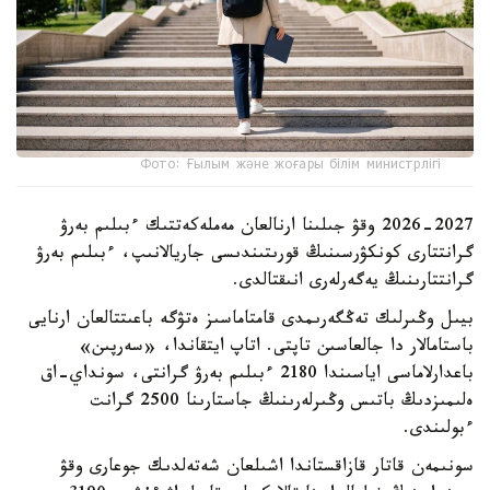
Фото: Ғылым және жоғары білім министрлігі
2026-2027 وقۋ جىلىنا ارنالعان مەملەكەتتىك ءبىلىم بەرۋ
گرانتتارى كونكۋرسىنىڭ قورىتىندىسى جاريالانىپ، ءبىلىم بەرۋ
گرانتتارىنىڭ يەگەرلەرى انىقتالدى.
بيىل وڭىرلىك تەڭگەرىمدى قامتاماسىز ەتۋگە باعىتتالعان ارنايى
باستامالار دا جالعاسىن تاپتى. اتاپ ايتقاندا، «سەرپىن»
باعدارلاماسى اياسىندا 2180 ءبىلىم بەرۋ گرانتى، سونداي-اق
ەلىمىزدىڭ باتىس وڭىرلەرىنىڭ جاستارىنا 2500 گرانت
ءبولىندى.
سونىمەن قاتار قازاقستاندا اشىلعان شەتەلدىك جوعارى وقۋ