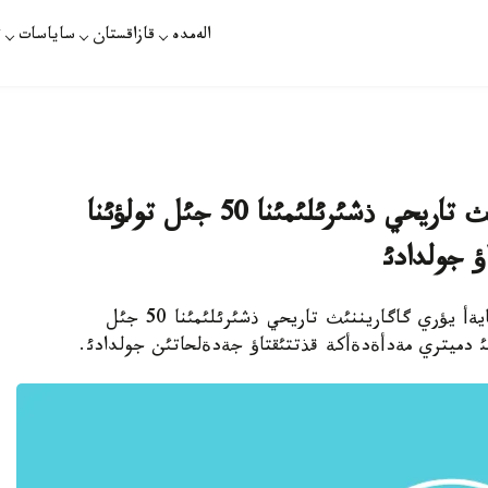
الەمدە
قازاقستان
ساياسات
ت
مةملةكةت باسشئسئ يؤري گاگاريننئث تاريحي ذشئرئلئمئنا 50 جئل تولؤئنا
ؤ جولدادئ
زاقپارات - مةملةكةت باسشئسئ نذرسذلتان نازاربايةأ يؤري گاگاريننئث تاريحي ذشئرئلئمئنا 50 جئل
 دميتري مةدأةدةأكة قذتتئقتاؤ جةدةلحاتئن جولدادئ.