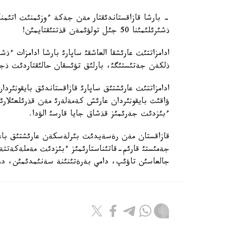
- بارشا قازاقستاندئقتار مةن جةكة ءوزئمنئث اتئم
ذشئرئلئمئنا 50 جئل تولؤئمةن قذتتئقتايمئن!
ادامزاتتئث عارئشقا العاشقئ ساپارئ بارشا ادامزات ءذ
ذلكةن جةتئستئگئ، بارلئق تؤئسقان حالئقتاردئث ذ
ادامزاتتئث عارئشتئق ساپارئ قازاقستاندئق بايقوثئر
ؤاقئت بايقوثئردان عارئش كةمةلةرئ مةن قذرئلعئلارئ
ءبئزدئث جةرئمئز قذشاق جايا قارسئ الؤدا.
قازاقستان مةن رةسةيدئث بئرلةسكةن عارئشتئق باعدا
جةمئستئ قارئم-قاتئناستارئمئز ءبئزدئث مةملةكةتتةر
جالعاسئن تاؤئپ، دامي بةرةتئنئنة سةنئمدئمئن، دة