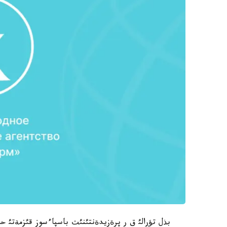
بذل تؤرالئ ق ر پرةزيدةنتئنئث باسپاءسوز قئزمةتئ حاب