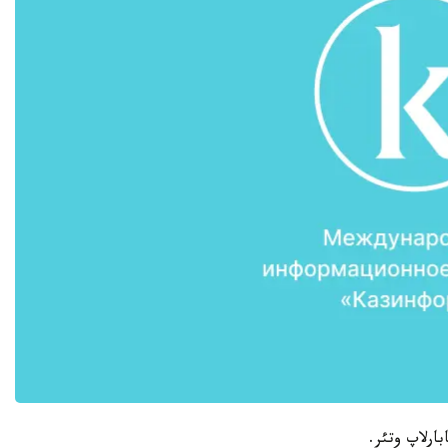
ارلاپ وتئر.