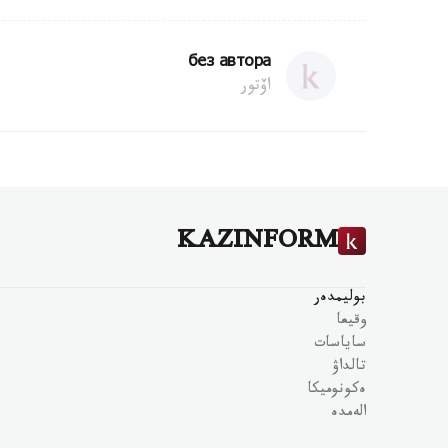
без автора
اۆتور
KAZINFORM
بوليمدەر
وقيعا
ساياسات
تالداۋ
ەكونوميكا
الەمدە