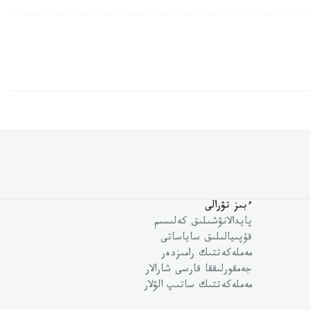
ءبىز تۋرالى
پايدالانۋشىلىق كەلىسىم
قۇپىيالىلىق ساياساتى
مەملەكەتتىك رامىزدەر
جەمقورلىققا قارسى شارالار
مەملەكەتتىك ساتىپ الۋلار