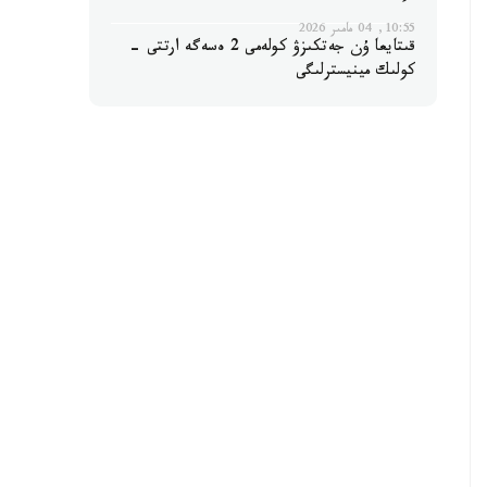
10:55, 04 مامىر 2026
قىتايعا ۇن جەتكىزۋ كولەمى 2 ەسەگە ارتتى -
كولىك مينيسترلىگى