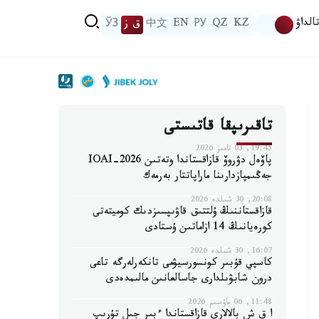
الداۋ
KZ
QZ
РУ
EN
中文
ق ز
ЎЗ
تاقىرىپقا قاتىستى
19:45, 03 تامىز 2026
پاۆەل دۋروۆ قازاقستاندا وتەتىن IOAI-2026
جەڭىمپازدارىنا ماراپاتتار بەرمەك
20:08, 30 شىلدە 2026
قازاقستاننىڭ ۇلتتىق قاۋىپسىزدىك كوميتەتى
كورەيانىڭ 14 ازاماتىن ۇستادى
16:07, 30 شىلدە 2026
كاسپي قۇبىر كونسورسيۋمى تانكەرلەرگە تاعى
درون شابۋىلدارى جاسالعانىن مالىمدەدى
11:48, 06 ماۋسىم 2026
ا ق ش بالالارى قازاقستاندا ءبىر جىل تۇرىپ