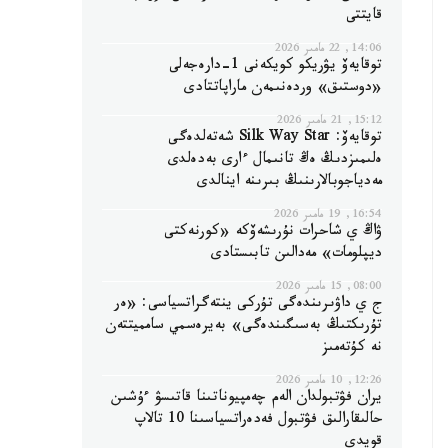
قايتتى
14:06, 22 مامىر 2026
توقايەۆ يۋريكو كويكەنى 1-دارەجەلى
«دوستىق» وردەنىمەن ماراپاتتادى
15:12, 21 مامىر 2026
توقايەۆ: Silk Way Star شەتەلدەگى
ەلىمىزدىڭ ەڭ تانىمال ءارى بەدەلدى
مەدياجوبالارىنىڭ بىرىنە اينالدى
16:54, 19 مامىر 2026
ۋاڭ ي شاحرات نۇرىشەۆكە «كورنەكتى
ديپلومات» مەدالىن تابىستادى
08:00, 15 مامىر 2026
ج ي داۋىرىندەگى تۇركى ينتەگراتسياسى: «ەر
تۇرىكتىڭ بەسىگىندەگى» بەيرەسمي سامميتتەن
نە كۇتەمىز
12:26, 10 مامىر 2026
يران فۋتبولدان الەم چەمپيوناتىنا قاتىسۋ ءۇشىن
حالىقارالىق فۋتبول فەدەراتسياسىنا 10 تالاپ
قويدى