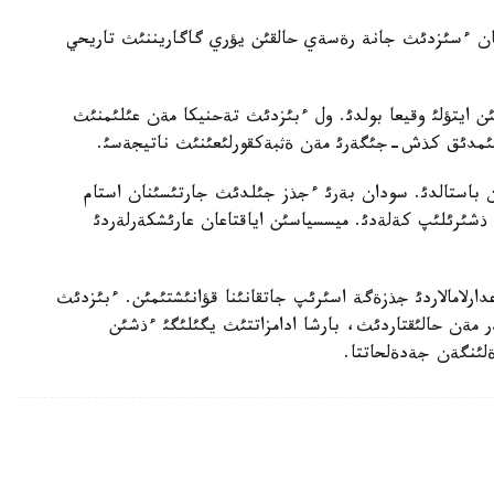
نان ءسئزدئث جانة رةسةي حالقئن يؤري گاگاريننئث تاريحي
شئن ايتؤلئ وقيعا بولدئ. ول ءبئزدئث تةحنيكا مةن عئلئمنئث
جئمدئق كذش-جئگةرئ مةن ةثبةكقورلئعئنئث ناتيجةسئ.
دان باستالدئ. سودان بةرئ ءجذز جئلدئث جارتئسئنان استام
 ذشئرئلئپ كةلةدئ. ميسسياسئن اياقتاعان عارئشكةرلةردئ
رلامالاردئ جذزةگة اسئرئپ جاتقانئنا قؤانئشتئمئن. ءبئزدئث
 مةن حالئقتاردئث، بارشا ادامزاتتئث يگئلئگئ ءذشئن
لئنگةن جةدةلحاتتا.