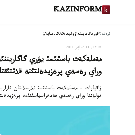
KAZINFORM
ترەند:
اقوردا
تاعايىنداۋ
وقيعا
2026-سايلاۋ
15:05, 11 ءساۋىر 2011
وراي رةسةي پرةزيدةنتئنة قذتتئقتا
تولؤئنا وراي رةسةي فةدةراسياسئنئث پرةزيدةنتئ