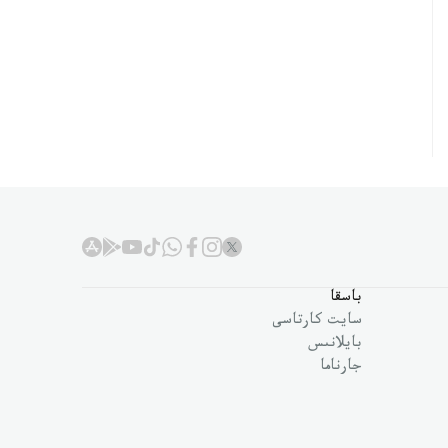
باسقا
سايت كارتاسى
بايلانىس
جارناما