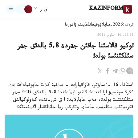
KAZINFORM
ق ز
ترەند:
2026-سايلاۋ
وقيعا
تاعايىنداۋ
اقوردا
12:18, 16 ءساۋىر 2011
توكيو قالاسئنا جاقئن جةردة 5،8 بالدئق جةر
سئلكئنئسئ بولدئ
استانا. 16 -ءساؤئر. قازاقپارات - سةنبئ كذنئ جاپونياداعئ ةث
ءئرئ حونسيؤ ارالئنداعئ كانتو ايماعئندا 5،8 بالدئق قاتتئ جةر
سئلكئنئسئ بولدئ، دةپ حابارلايدئ ا ق ش-تئث گةولوگيالئق
قئزمةتئنة سئلتةمة جاساي وتئرئپ ريا جاثالئقتار اگةنتتئگئ.