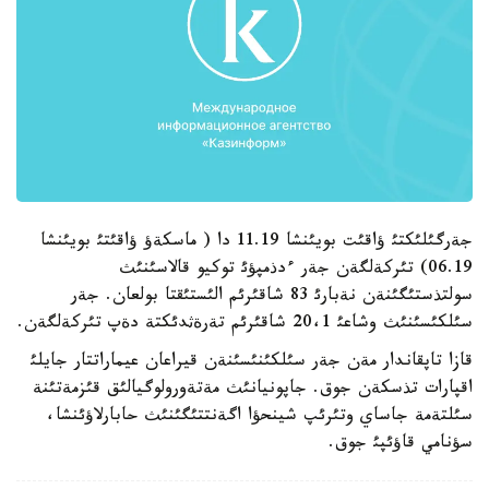
جةرگئلئكتئ ؤاقئت بويئنشا 11.19 دا ( ماسكةؤ ؤاقئتئ بويئنشا
06.19) تئركةلگةن جةر ءدذمپؤئ توكيو قالاسئنئث
سولتذستئگئنةن نةبارئ 83 شاقئرئم الئستئقتا بولعان. جةر
سئلكئسئنئث وشاعئ 20،1 شاقئرئم تةرةثدئكتة دةپ تئركةلگةن.
قازا تاپقاندار مةن جةر سئلكئنئسئنةن قيراعان عيماراتتار جايلئ
اقپارات تذسكةن جوق. جاپونيانئث مةتةورولوگيالئق قئزمةتئنة
سئلتةمة جاساي وتئرئپ شينحؤا اگةنتتئگئنئث حابارلاؤئنشا،
سؤنامي قاؤئپئ جوق.