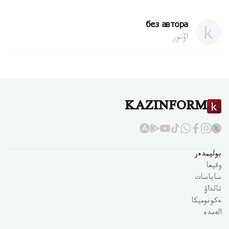
без автора
اۆتور
KAZINFORM
بوليمدەر
وقيعا
ساياسات
تالداۋ
ەكونوميكا
الەمدە