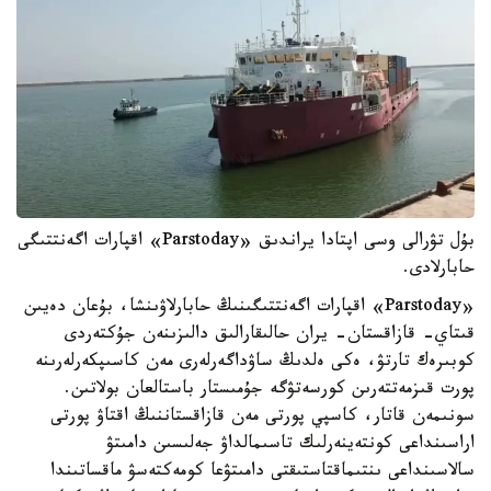
بۇل تۋرالى وسى اپتادا يراندىق «Parstoday» اقپارات اگەنتتىگى
حابارلادى.
«Parstoday» اقپارات اگەنتتىگىنىڭ حابارلاۋىنشا، بۇعان دەيىن
قىتاي- قازاقستان- يران حالىقارالىق دالىزىنەن جۇكتەردى
كوبىرەك تارتۋ، ەكى ەلدىڭ ساۋداگەرلەرى مەن كاسىپكەرلەرىنە
پورت قىزمەتتەرىن كورسەتۋگە جۇمىستار باستالعان بولاتىن.
سونىمەن قاتار، كاسپي پورتى مەن قازاقستاننىڭ اقتاۋ پورتى
اراسىنداعى كونتەينەرلىك تاسىمالداۋ جەلىسىن دامىتۋ
سالاسىنداعى ىنتىماقتاستىقتى دامىتۋعا كومەكتەسۋ ماقساتىندا