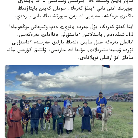
ساپار بايىن ۇلىنىڭ ەڭ ءبىرىنشى ۇستانىمى - ات باپكەرى
جۇيرىك اتتى تاني ءبىلۋ كەرەك، سودان كەيىن باپتاۋدىڭ
ماڭىزى ەرەكشە. سەبەبى ات پەن سپورتشىنىڭ بابى بىردەي.
ايتا كەتۋ كەرەك، بۇل جەردە «توي» دەپ وتىرعانى موڭعوليادا
11-شىلدەدەن باستالاتىن ءداستۇرلى «ناادام» مەرەكەسى.
اتالعان مەرەكە جىل سايىن ەلدىڭ بارلىق جەرىندە ءداستۇرلى
تۇردە ۇيىمداستىرىلادى. مۇندا ات جارىسى، ۇلتتىق كۇرەس جانە
ساداق اتۋ ارقىلى تويلانادى.