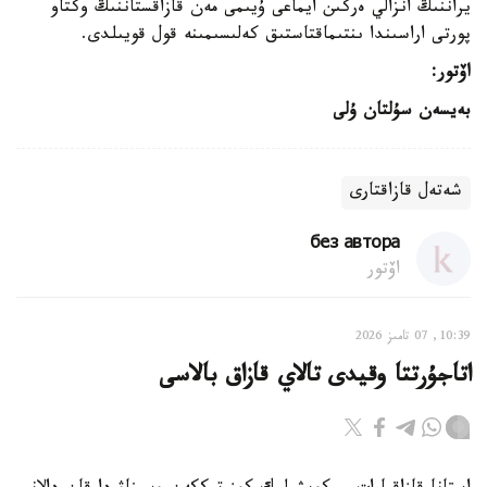
يراننىڭ انزالي ەركىن ايماعى ۇيىمى مەن قازاقستاننىڭ وكتاو
پورتى اراسىندا ىنتىماقتاستىق كەلىسىمىنە قول قويىلدى.
اۆتور:
بەيسەن سۇلتان
ۇلى
شەتەل قازاقتارى
без автора
اۆتور
10:39, 07 تامىز 2026
اتاجۇرتتا وقيدى تالاي قازاق بالاسى