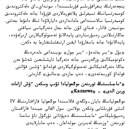
ينجەنەرلىك ينفراقۇرىلىم قۇرىلىسىندا، سونداي-اق ەلەكتروندىق
كوممەرتسيانىڭ تسيفرلىق پلاتفورمالاردى قۇرۋدا جانە ەلەكتروندىق
كوممەرتسيا سالاسىنداعى مامانداردى دايارلاۋدا تىڭ دامۋعا جەتتى.
سونىمەن قاتار، قىتاي كۇن جانە جەل ەنەرگياسى سياقتى
جاڭارتىلاتىن رەسۋرستاردى پايدالانۋ تەحنولوگيالارىن ازىرلەۋدە،
پايدالانۋدا جانە باسقارۋدا ايقىن ارتىقشىلىقتارعا يە ەكەن.
«بۇل «ءبىر بەلدەۋ، ءبىر جول» بويىنداعى ەلدەردىڭ
ەكونوميكالىق وزگەرىسى جانە ەنەرگيا تاپشىلىعىن شەشۋ مەن
جاڭا ەنەرگەتيكالىق تەحنولوگيالاردى قولدانۋ ءۇشىن قۋاتتى
قولداۋ كورسەتەدى»، دەپ جازدى «حالىق» گازەتى.
«ءماجىلىستىڭ تورىنەن موڭعوليادا تۋىپ وسكەن ءۇش ازامات
ورىن الدى» - «Kaznews»
موڭعوليانىڭ بايان-ولگەي قالاسىندا موڭعوليا قازاقتارىنىڭ IV
كىشى قۇرىلتايى وتكەن بولاتىن. سول القالى جيىندا قازاقستان
رەسپۋبليكاسى ءماجىلىسىنىڭ دەپۋتاتى نۇرگۇل تاۋ ساحنا
تورىنەن ءوزىنىڭ لەبىزىن جولداعان، دەپ حابارلايدى