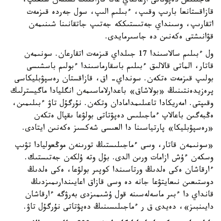
ءماجىلىس دەپۋتاتى ازعانتاي عانا قازاقتىڭ ىشىنەن شىعىپ،
قازاقستانعا بارىپ وقىپ، ءبىلىم الىپ، سول جەردە قىزمەت
اتقارىپ، وسىنداي جەتىستىككە جەتىپ جاتقانىنا شىنىمەن
قۋانىشتى ەكەنىن دە جاسىرمايدى.
ول ءبىلىم سالاسىندا 17 جىلداي قىزمەت اتقارعان. سونىمەن
قاتار، الماتى قالالىق ءبىلىم باسقارماسىندا ءبولىم باسشىسى
بولىپ قىزمەت ەتكەن. سونداي- اق، قازاقستان رەسپۋبليكاسى
پرەزيدەنتىنىڭ «بولاشاق» باعدارلاماسىمەن انگليادا ماگيسترلىك
وقىپتى. امەريكادا تاعىلىمدامادان وتكەن. نۇرگۇل تاۋ ءبىلىمىن،
ەڭبەگىن باعالاپ ءماجىلىس دەپۋتاتى بولۋعا ىقپال ەتكەن
«رەسپۋبليكا» پارتياسىنا دا العىسى شەكسىز ەكەنىن ايتادى.
«سونىمەن قاتار، وسى ءماجىلىستىڭ تورىنەن موڭعوليادا تۋىپ
وسكەن ءۇش ازامات ورىن الدى. بۇل وتە ۇلكەن جەتىستىك.
ءارقاشان ەكى ەلدىڭ ورتاسىندا كوپىر بولۋعا، ەكى ەلدىڭ
دوستىعىن نىعايتۋعا جانە دە وسى قازاق اعايىندارىمىزدىڭ
قانداي دا ءبىر ماسەلەسىنە قول ۇشىمىزدى بەرۋگە ءارقاشان
دايىنبىز»، دەيدى ق ر ءماجىلىسىنىڭ دەپۋتاتى نۇرگۇل تاۋ.