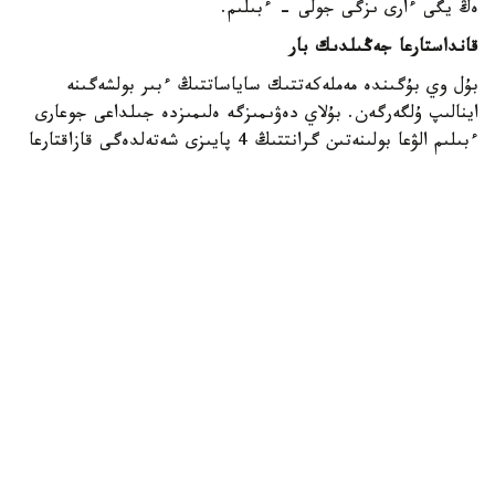
ەڭ يگى ءارى ىزگى جولى - ءبىلىم.
قانداستارعا جەڭىلدىك بار
بۇل وي بۇگىندە مەملەكەتتىك ساياساتتىڭ ءبىر بولشەگىنە
اينالىپ ۇلگەرگەن. بۇلاي دەۋىمىزگە ەلىمىزدە جىلداعى جوعارى
ءبىلىم الۋعا بولىنەتىن گرانتتىڭ 4 پايىزى شەتەلدەگى قازاقتارعا
بەرىلەتىنى تۇرتكى بولىپ وتىر. وسى كۆوتا شەڭبەرىندە 2012
-جىلدان 2025 -جىلعا دەيىن 12000 عا جۋىق قانداس
قابىلدانعان. بيىل ناقتى قانشا گرانت قاراستىرىلدى؟ وسىعان
وراي ءبىز عىلىم جانە جوعارى ءبىلىم مينيسترلىگىنە سۇراۋ سالعان
ەدىك، جاۋاپتى ۇيىمنان: «جىل سايىن شەتەلدىكتەردى، ونىڭ
ىشىندە قانداستاردى جوعارى وقۋ ورىندارىنىڭ دايىندىق
بولىمدەرىندە وقۋعا قابىلداۋ ءۇشىن 1500 دەن اسا گرانت
بولىنەدى. بۇعان قىتاي، وزبەكستان، موڭعوليا، رەسەي،
تاجىكستان جانە تۇرىكمەنستاننان كەلگەن قانداستار
قابىلدانىپ، مەملەكەتتىك ستيپەنديامەن، جاتاقحانالارداعى
ورىندارمەن قامتىلادى. دايىندىق ءبولىمىنىڭ باعدارلاماسى
بويىنشا ولار قازاق ءتىلىن، جالپى ءبىلىم بەرۋ پاندەرىن وقيدى،