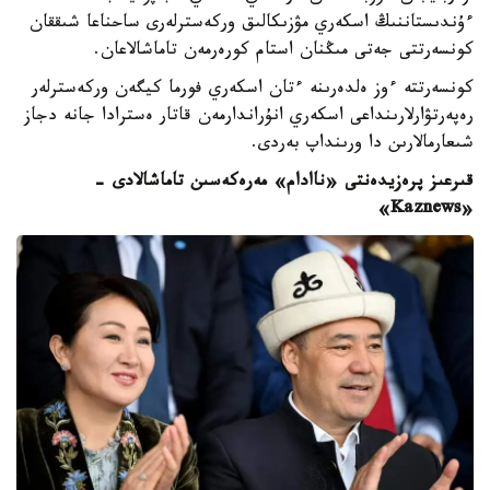
ءۇندىستاننىڭ اسكەري مۋزىكالىق وركەسترلەرى ساحناعا شىققان
كونسەرتتى جەتى مىڭنان استام كورەرمەن تاماشالاعان.
كونسەرتتە ءوز ەلدەرىنە ءتان اسكەري فورما كيگەن وركەسترلەر
رەپەرتۋارلارىنداعى اسكەري انۇراندارمەن قاتار ەسترادا جانە دجاز
شىعارمالارىن دا ورىنداپ بەردى.
قىرعىز پرەزيدەنتى «ناادام» مەرەكەسىن تاماشالادى -
«Kaznews»