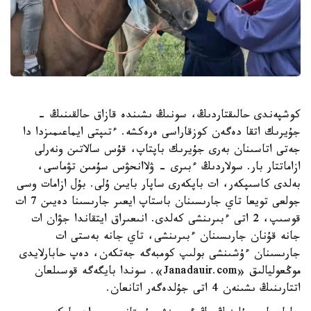
كوشپەندى حالىقتاردىڭ، سونىڭ ىشىندە قازاق حالقىنىڭ -
جۇيرىك اتقا دەگەن كوزقاراسى ەرەكشە. ءتىپتى ايماعىمىزدا دا
جەتى اتاسىنان بەرى جۇيرىك باپتاپ، قۇس سالاتىن ونەرلى
ازاماتتار بار. سولاردىڭ ءبىرى - ۋلاانحۋس سۇمىن تۋماسى،
بەلدى كاسىپكەر، ات باپكەرى ساپار بايىن ۇلى. بۇل ازامات وسى
جولعى تويعا تاي جارىسىنان باستاپ ايعىر جارىسىنا دەيىن 7 ات
قوسىپ، 2 اتى ءبىرىنشى كەلدى. انىعىراق ايتقاندا جۋان ات
جانە قۇنان جارىسىنان ءبىرىنشى، تاي جانە بەستى ات
جارىسىنان ءۇشىنشى بولىپ كومبەگە جەتكەن، دەپ حابارلايدى
موڭعوليالىق «Janadauir.com». سوندا بايگەگە قوسىلعان
اتتارىنىڭ ىشىنەن 4 اتى جۇلدەگەر اتانعان.