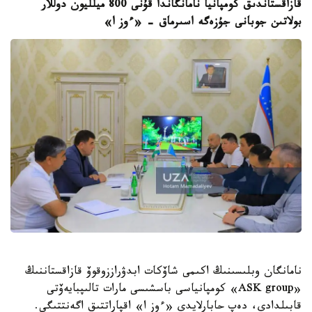
قازاقستاندىق كومپانيا نامانگاندا قۇنى 800 ميلليون دوللار
بولاتىن جوبانى جۇزەگە اسىرماق - «ءوز ا»
نامانگان وبلىسىنىڭ اكىمى شاۆكات ابدۋراززوقوۆ قازاقستاننىڭ
«ASK group» كومپانياسى باسشىسى مارات تالىپبايەۆتى
قابىلدادى، دەپ حابارلايدى «ءوز ا» اقپاراتتىق اگەنتتىگى.