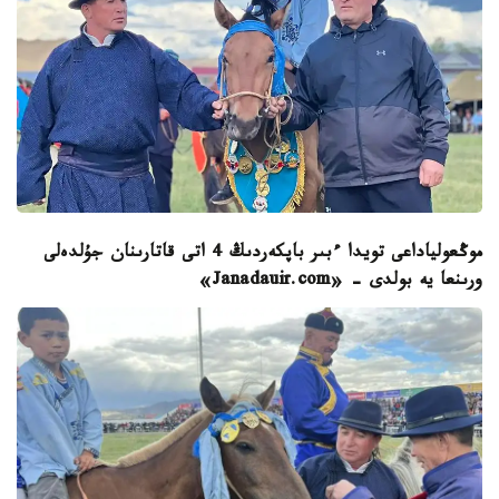
موڭعولياداعى تويدا ءبىر باپكەردىڭ 4 اتى قاتارىنان جۇلدەلى
ورىنعا يە بولدى - «Janadauir.com»