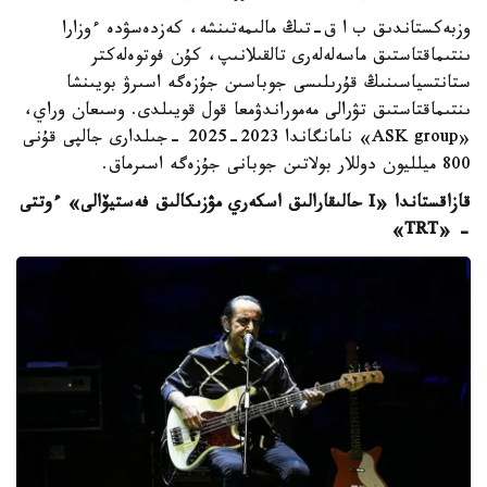
وزبەكستاندىق ب ا ق-تىڭ مالىمەتىنشە، كەزدەسۋدە ءوزارا
ىنتىماقتاستىق ماسەلەلەرى تالقىلانىپ، كۇن فوتوەلەكتر
ستانتسياسىنىڭ قۇرىلىسى جوباسىن جۇزەگە اسىرۋ بويىنشا
ىنتىماقتاستىق تۋرالى مەموراندۋمعا قول قويىلدى. وسىعان وراي،
«ASK group» نامانگاندا 2023-2025 -جىلدارى جالپى قۇنى
800 ميلليون دوللار بولاتىن جوبانى جۇزەگە اسىرماق.
قازاقستاندا «I
حالىقارالىق اسكەري مۋزىكالىق فەستيۆالى» ءوتتى
- «TRT»