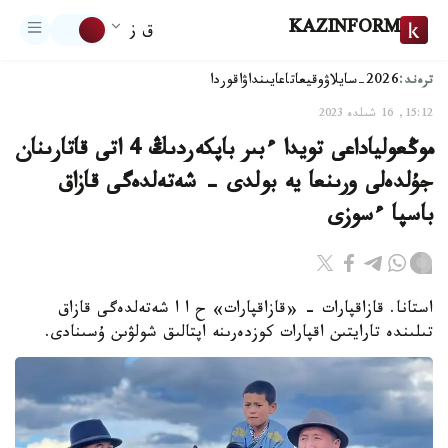
KAZINFORM
ق ز
ترەند:
2026-سايلاۋ
وقيعا
تاعايىنداۋ
اقوردا
15:12, 16 شىلدە 2023
موڭعولياداعى تويدا ءبىر باپكەردىڭ 4 اتى قاتارىنان
جۇلدەلى ورىنعا يە بولدى - شەتەلدەگى قازاق
باسپا ءسوزى
استانا. قازاقپارات - «قازاقپارات» ح ا ا شەتەلدەگى قازاق
تىلىندە تارايتىن اقپارات كوزدەرىنە اپتالىق شولۋىن ۇسىنادى.