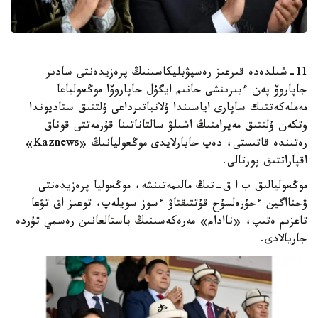
11-شىلدەدە قىرعىز رەسپۋبليكاسىنىڭ پرەزيدەنتى سادىر
جاپاروۆ پەن ءبىرىنشى حانىم ايگۇل جاپاروۆا موڭعولياعا
مەملەكەتتىك ساپارى اياسىندا ۇلانباتىرداعى ۇلتتىق ستاديوندا
وتكەن ۇلتتىق مەيرامنىڭ اشىلۋ سالتاناتىنا قۇرمەتتى قوناق
رەتىندە قاتىستى، دەپ حابارلايدى موڭعوليانىڭ «Kaznews»
اقپاراتتىق پورتالى.
موڭعوليالىق ب ا ق-تىڭ مالىمەتىنشە، موڭعوليا پرەزيدەنتى
ۋحنااگين ءحۇرەلسۇح قۇتتىقتاۋ ءسوز سويلەپ، توعىز اق تۋعا
تاعزىم ەتىپ، «ناادام» مەرەكەسىنىڭ باستالعانىن رەسمي تۇردە
جاريالادى.