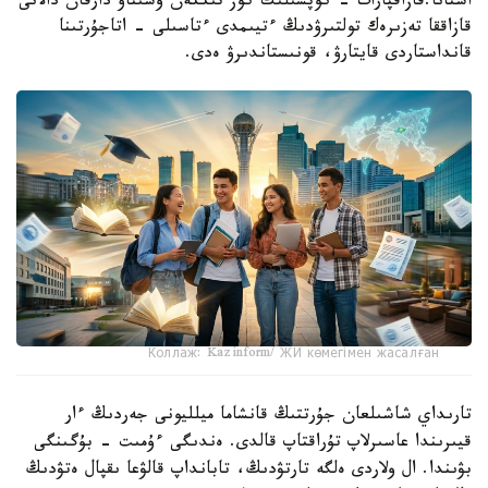
استانا.قازاقپارات - كوپشىلىك كوز تىككەن وسىناۋ دارقان دالانى
قازاققا تەزىرەك تولتىرۋدىڭ ءتيىمدى ءتاسىلى - اتاجۇرتىنا
قانداستاردى قايتارۋ، قونىستاندىرۋ ەدى.
Коллаж: Kazinform/ ЖИ көмегімен жасалған
تارىداي شاشىلعان جۇرتتىڭ قانشاما ميلليونى جەردىڭ ءار
قيىرىندا عاسىرلاپ تۇراقتاپ قالدى. ەندىگى ءۇمىت - بۇگىنگى
بۋىندا. ال ولاردى ەلگە تارتۋدىڭ، تابانداپ قالۋعا ىقپال ەتۋدىڭ