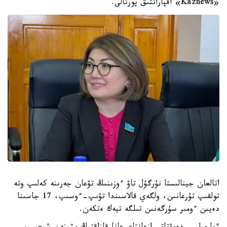
«Kaznews» اقپاراتتىق پورتالى.
اتالعان جينالىستا نۇرگۇل تاۋ ءوزىنىڭ تۋعان جەرىنە كەلىپ وتە
تولقىپ تۇرعانىن، ولگەي قالاسىندا تۋىپ-ءوسىپ، 17 جاسىنا
دەيىن ءومىر سۇرگەنىن تىلگە تيەك ەتكەن.