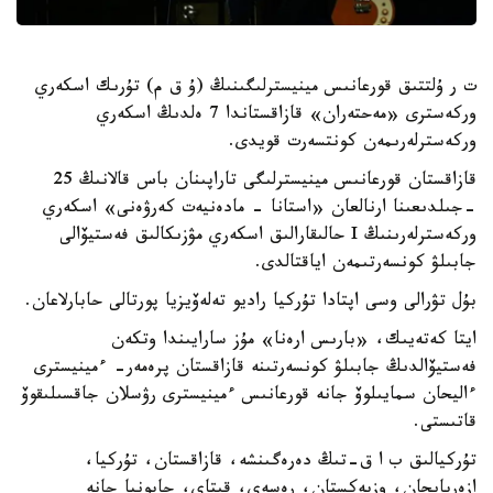
ت ر ۇلتتىق قورعانىس مينيسترلىگىنىڭ (ۇ ق م) تۇرىك اسكەري
وركەسترى «مەحتەران» قازاقستاندا 7 ەلدىڭ اسكەري
وركەسترلەرىمەن كونتسەرت قويدى.
قازاقستان قورعانىس مينيسترلىگى تاراپىنان باس قالانىڭ 25
-جىلدىعىنا ارنالعان «استانا - مادەنيەت كەرۋەنى» اسكەري
وركەسترلەرىنىڭ I حالىقارالىق اسكەري مۋزىكالىق فەستيۆالى
جابىلۋ كونسەرتىمەن اياقتالدى.
بۇل تۋرالى وسى اپتادا تۇركيا راديو تەلەۆيزيا پورتالى حابارلاعان.
ايتا كەتەيىك، «بارىس ارەنا» مۇز سارايىندا وتكەن
فەستيۆالدىڭ جابىلۋ كونسەرتىنە قازاقستان پرەمەر- ءمينيسترى
ءاليحان سمايىلوۆ جانە قورعانىس ءمينيسترى رۋسلان جاقسىلىقوۆ
قاتىستى.
تۇركيالىق ب ا ق-تىڭ دەرەگىنشە، قازاقستان، تۇركيا،
ازەربايجان، وزبەكستان، رەسەي، قىتاي، جاپونيا جانە