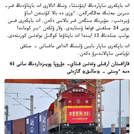
ات باپكەرى ساپاردىڭ ايتۋىنشا، ونىڭ اتالارى ات باپتاۋدىڭ قىر-
سىرىن جەتىك مەڭگەرگەن. ءوزى دە بالا كۇنىنەن اساۋ
ۇيرەتىپ، جۇيرىك مىنگەن قىر بالاسى ەكەن. ات باپكەرى قىس
بويى 24 جىلقىنى قولعا ۇستايدى. ولار ۇلكەن ءبىر كوماندا
بولىپ جىلدىڭ 12 ايىندا ات باپتاۋعا كوڭىل بولەتىن كورىنەدى.
ات باپكەرى ساپار بايىن ۇلىنىڭ الداعى ماقساتى - جىلقى
تۇياعىن ساپالاندىرۋ ەكەن.
قازاقستان ارقىلى وتەتىن قىتاي- ەۋروپا پويىزداردىڭ سانى 61
ەسە ءوستى - «حالىق» گازەتى