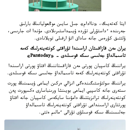
ايتا كەتەيىك، «ناادام» جىل سايىن موڭعوليانىڭ بارلىق
جەرىندە ءداستۇرلى تۇردە ۇيىمداستىرىلادى. مۇندا ات جارىسى،
ۇلتتىق كۇرەس جانە ساداق اتۋ ارقىلى تويلانادى.
يران مەن قازاقستان اراسىندا تۇراقتى كونتەينەرلىك كەمە
تاسىمالداۋ جەلىسى ىسكە قوسىلدى - «Parstoday»
يراننىڭ كاسپيان پورتى مەن قازاقستاننىڭ اقتاۋ پورتى اراسىندا
تۇراقتى كونتەينەرلىك كەمە تاسىمالداۋ جەلىسى ىسكە قوسىلدى.
يراننىڭ سولتۇستىگىندەگى انزالي ەركىن ايماعى ۇيىمىنىڭ پورت
ىستەرى جانە كاسپيي ايماعى بويىنشا ورىنباسارى ەكسپورت پەن
كونتەينەرلىك ترانزيتتىڭ دامۋىنا سايكەس كاسپيان جانە اقتاۋ
پورتتارى اراسىنداعى تۇراقتى كونتەينەرلىك تاسىمالداۋ
جەلىسىنىڭ ىسكە قوسىلۋى تۋرالى ءمالىم ەتتى.