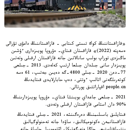
«قازاقستاننىڭ كوك تىستى كىتابى - قازاقستاننىڭ دامۋى تۋرالى
ەسەپتە (2022)» قازاقستان قىتاي- ەۋروپا پويىزدارى ءۇشىن
ماڭىزدى توراپ بولىپ سانالاتىن جانە قازاقستان ارقىلى وتەتىن
پويىزدار سانى جىلدان جىلعا ارتىپ كەلەدى. 2013 -جىلعى
77-دەن 2020 -جىلى 4800-گە دەيىن جەتىپ، 61 ەسە
كوتەرىلگەنى اتالىپ ءوتتى، دەپ حابارلايدى قىتايدىڭ
people.cn اقپاراتتىق پورتالى.
2021 -جىلعى جاعداي بويىنشا قىتاي- ەۋروپا پويىزدارىنىڭ
%90 دان استامى قازاقستان ارقىلى وتەدى.
قىتايلىق باسىلىمنىڭ دەرەگىنشە، 2021 -جىلى قىتايدىڭ
قازاقستانمەن ەكونوميكالىق، ساۋدا جانە تەحنولوگيالىق
ىنتىماقتاستىعى جاڭا ەنەرگەتيكا، اۆتوموبيل جاساۋ جانە