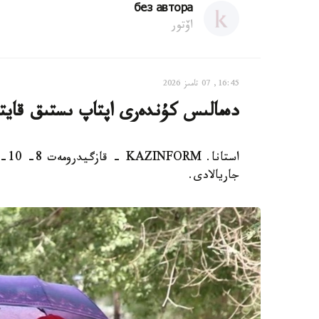
без автора
اۆتور
16:45, 07 تامىز 2026
دەمالىس كۇندەرى اپتاپ ىستىق قاي
است
جاريالادى.