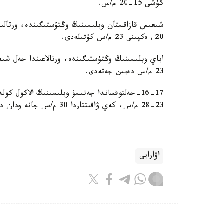
كۇشى 15-20 م/س.
20, ەكپىنى 23 م/س كۇتىلەدى.
اباي وبلىسىنىڭ وڭتۇستىگىندە، ورتالاعىندا جەل 
23 م/س دەيىن جەتەدى.
16-17-جەلتوقساندا جەتىسۋ وبلىسىنىڭ الاكول 
23-28 م/س، كەي ۋاقىتتاردا 30 م/س جانە ودان دا اسا كۇتىلەدى.
اۋارايى