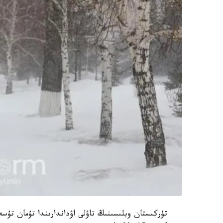
تۇركىستان وبلىسىنىڭ تاۋلى اۋداندارىندا تۇمان تۇ