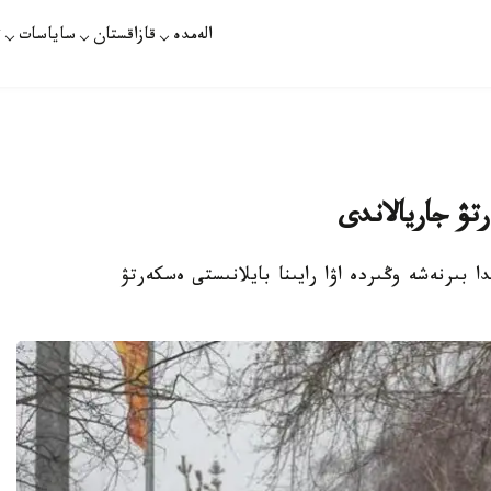
الەمدە
قازاقستان
ساياسات
ت
 - قازگيدرومەت 17-جەلتوقساندا بىرنەشە وڭىردە اۋا رايىنا بايلانىستى ەسكەرتۋ