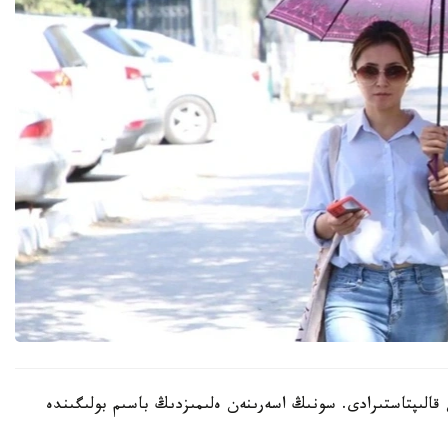
ن قالىپتاستىرادى. سونىڭ اسەرىنەن ەلىمىزدىڭ باسىم بولىگىندە