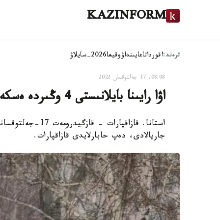
KAZINFORM
ترەند:
اقوردا
تاعايىنداۋ
وقيعا
2026-سايلاۋ
08:08, 17 جەلتوقسان 2022
اۋا رايىنا بايلانىستى 4 وڭىردە ەسكەرتۋ جاريالاندى
استانا. قازاقپارات
جاريالادى، دەپ حابارلايدى قازاقپارات.