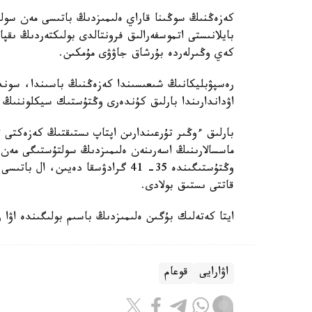
كەزەڭنىڭ سوڭىنا قاراي ەلىمىزدىڭ باتىسى مەن سو
بايلانىستى اتموسفەرالىق فرونتالدى بولىكتەردىڭ ىق
كەي وڭىرلەردە بۇرشاق جاۋۋى مۇمكىن.
رەسپۋبليكانىڭ شىعىسىندا كەزەڭنىڭ باسىندا، سو
اۋداندارىندا بارلىق كۇندەرى وڭتۇستىك سيكلوننىڭ 
بارلىق ءوڭىر تۇرعىندارىن اپتاپ ىستىقتىڭ كەزەكتى ت
قاتتى ىستىق بولادى.
ايتا كەتەلىك بۇگىن ەلىمىزدىڭ باسىم بولىگىندە اۋا
اۋارايى
قوعام