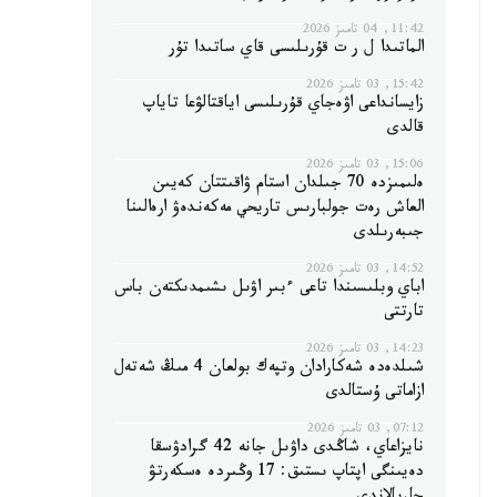
11:42, 04 تامىز 2026
الماتىدا ل ر ت قۇرىلىسى قاي ساتىدا تۇر
15:42, 03 تامىز 2026
زايسانداعى اۋەجاي قۇرىلىسى اياقتالۋعا تاياپ
قالدى
15:06, 03 تامىز 2026
ەلىمىزدە 70 جىلدان استام ۋاقىتتان كەيىن
العاش رەت جولبارىس تاريحي مەكەندەۋ ارەالىنا
جىبەرىلدى
14:52, 03 تامىز 2026
اباي وبلىسىندا تاعى ءبىر اۋىل ىشىمدىكتەن باس
تارتتى
14:23, 03 تامىز 2026
شىلدەدە شەكارادان وتپەك بولعان 4 مىڭ شەتەل
ازاماتى ۇستالدى
07:12, 03 تامىز 2026
نايزاعاي، شاڭدى داۋىل جانە 42 گرادۋسقا
دەيىنگى اپتاپ ىستىق: 17 وڭىردە ەسكەرتۋ