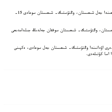
شىعىس قازاقستان وبلىسىنىڭ وڭتۇستىگىندە، ورتالىعىندا جەل شىعىستان، وڭتۇستىك- شىعىستان سوعادى 15-
شىعىستان، وڭتۇستىك- شىعىستان سوققان جەلدىڭ جىلدامدىعى
كولدەرى اۋدانىندا وڭتۇستىك- شىعىستان جەل سوعادى، ەكپىنى