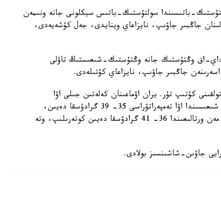
لتۇستىك-باتىسىندا سولتۇستىك-باتىس سيكلونى جانە ونىمەن
پالىنان جاڭبىر جاۋىپ، نايزاعاي وينايدى، جەل كۇشەيەدى،
نداي-اق وڭتۇستىك جانە وڭتۇستىك-شىعىستىڭ تاۋلى
اسەرىنەن جاڭبىر جاۋىپ، نايزاعاي كۇتىلەدى.
ولقىنى كۇتىپ تۇر. يران اۋماعىنان كەلەتىن جىلى اۋا
ماسسالارىنىڭ اسەرىنەن ەلىمىزدىڭ سولتۇستىگى مەن شىعىسىندا اۋا تەمپەراتۋراسى 35- 39 گرادۋسقا دەيىن،
وڭتۇستىگىندە 35- 41 گرادۋسقا دەيىن، ال باتىسى مەن ورتالىعىندا 36- 41 گرادۋسقا دەيىن كوتەرىلىپ، وتە
 رايى جاۋىن-شاشىنسىز بولادى.