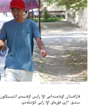
Фото: Нұрболат Нұржаубай
قازاقستان اۋماعىنداعى اۋا رايىن اۋقىمدى انتيسيكلو
ىستىق ءارى قۇرعاق اۋا رايى كۇتىلەدى.