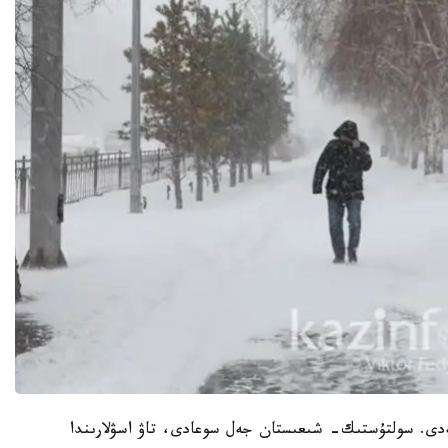
سەدى. سولتۇستىك- شىعىستان جەل سوعادى، تاۋ اسۋلارىندا