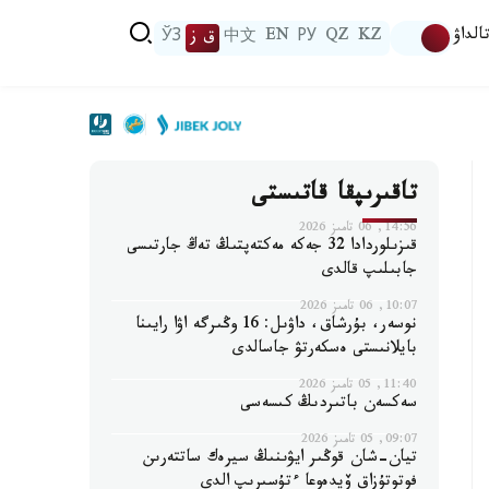
الداۋ
KZ
QZ
РУ
EN
中文
ق ز
ЎЗ
تاقىرىپقا قاتىستى
14:56, 06 تامىز 2026
قىزىلوردادا 32 جەكە مەكتەپتىڭ تەڭ جارتىسى
جابىلىپ قالدى
10:07, 06 تامىز 2026
نوسەر، بۇرشاق، داۋىل: 16 وڭىرگە اۋا رايىنا
بايلانىستى ەسكەرتۋ جاسالدى
11:40, 05 تامىز 2026
سەكسەن باتىردىڭ كىسەسى
09:07, 05 تامىز 2026
تيان-شان قوڭىر ايۋىنىڭ سيرەك ساتتەرىن
فوتوتۇزاق ۆيدەوعا ءتۇسىرىپ الدى