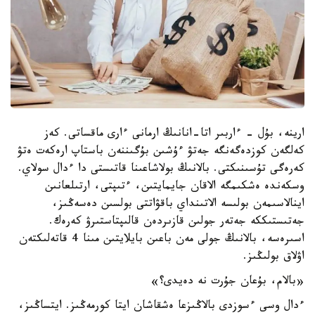
ارينە، بۇل - ءاربىر اتا-انانىڭ ارمانى ءارى ماقساتى. كەز
كەلگەن كوزدەگەنگە جەتۋ ءۇشىن بۇگىننەن باستاپ ارەكەت ەتۋ
كەرەگى تۇسىنىكتى. بالانىڭ بولاشاعىنا قاتىستى دا ءدال سولاي.
وسكەندە ەشكىمگە الاقان جايمايتىن، ءتىپتى، ارتىلعانىن
اينالاسىمەن بولىسە الاتىنداي باقۋاتتى بولسىن دەسەڭىز،
جەتىستىككە جەتەر جولىن قازىردەن قالىپتاستىرۋ كەرەك.
اسىرەسە، بالانىڭ جولى مەن باعىن بايلايتىن مىنا 4 قاتەلىكتەن
اۋلاق بولىڭىز.
«بالام، بۇعان جۇرت نە دەيدى؟»
ءدال وسى ءسوزدى بالاڭىزعا ەشقاشان ايتا كورمەڭىز. ايتساڭىز،