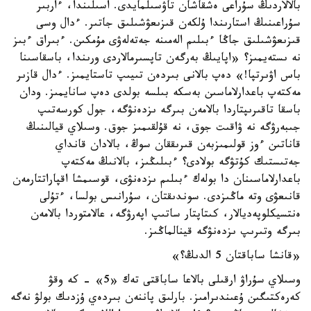
بالالاردىڭ سۇراعى ەشقاشان تاۋسىلمايدى. اسىلىندا، ءاربىر
سۇراعىنىڭ استارىندا ۇلكەن قىزىعۋشىلىق جاتىر. ءدال وسى
قىزىعۋشىلىق جاڭا ءبىلىم الەمىنە جەتەلەۋى مۇمكىن. ءبىراق ءبىز
نە ىستەيمىز؟ «اپايىڭ بەرگەن تاپسىرمالاردى ورىندا، باسقاسىنا
باس اۋىرتپا!» دەپ بالانى بىردەن تىيىپ تاستايمىز. ءدال قازىر
مەكتەپ باعدارلاماسىن بەسكە بىلسە بولدى دەپ سانايمىز. ودان
باسقا تاقىرىپتاردا بالامەن بىرگە ىزدەنۋگە، جول كورسەتىپ
جىبەرۋگە نە ۋاقىت جوق، نە قۇلقىمىز جوق. وسىلاي قيالىنىڭ
قاناتىن ءوز قولىمىزبەن قىرىققان سوڭ، بالادان قانداي
جەتىستىك كۇتۋگە بولادى؟ ءبىلىڭىز، بالانىڭ مەكتەپ
باعدارلاماسىنان دا بولەك ءبىلىم ىزدەنۋى، قوسىمشا اقپاراتتارمەن
قانىعۋى وتە ماڭىزدى. سوندىقتان، سۇرانىس بولسا، ءتۇلى
ەنتسيكلوپەديالار، كىتاپتار ساتىپ اپەرۋگە، عالامتوردا بالامەن
بىرگە وتىرىپ ىزدەنۋگە قينالماڭىز.
«قانشا ساباقتان 5 الدىڭ؟»
وسىلاي سۇراۋ ارقىلى بالاعا ساباقتى تەك «5» - كە وقۋ
كەرەكتىگىن ۇعىندىرامىز. بارلىق پاننەن بىردەي ۇزدىك بولۋ نەگە