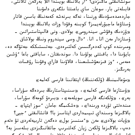
سونشالىقتى ماڭىزدى؟ ءار بالانىڭ بويىندا اللا بەرگەن تالانتى،
قابىلەتى بار. سوعان ساي باعىتتا ىلگەرى دامۋىنا
جاردەمدەسۋدىڭ ورنىنا، نەگە بىرنەشە كەمەنىڭ باسىن قاتار
ۇستاۋعا ماجبۇرلەيمىز؟ كوبىنە وقۋدا وزات بالانىڭ بويىندا
«ۇزدىك وقۋشى سيندرومى» بولادى. ونى قالىپتاستىراتىن -
ۇستازدار مەن اتا- انا. ءدال وسى سيندروم ونىڭ بولاشاق
ومىرىندە كوپ كەدەرگىسىن كەلتىرەدى. جەتىستىككە جەتۋگە دە،
بايۋىنا دا، باقىتتى بولۋىنا دا. سوندىقتان، ساباقتى باعا ءۇشىن
ەمەس، ءوز قىزىعۋشىلىعىنا، قالاۋىنا قاراي وقۋىنا رۇقسات
بەرىڭىز.
«مۇعالىمنىڭ (ۇلكەننىڭ) ايتقانىنا قارسى كەلمە»
«ۇستازعا قارسى كەلمە»، «سىنىپتاستارىڭ بىردەڭە سۇراسا،
بەر»، «ۇلكەنگە قارسى سويلەمە»، «بىرەۋ كومەك سۇراسا،
مىندەتتى تۇردە ورىندا»، «ەشكىمگە جامان ءسوز ايتپا» -
بالاڭىزعا وسىنداي تىيىمداردى ايتاسىز با؟ قانشالىقتى ءجيى؟
«ۇيات بولادى» مەن «ءمىنسىز بول» دەگەن تاربيەلەردى تۋ ەتەم
دەپ، بالاڭىزعا ۇلكەن زيان كەلتىرىپ جاتقانىڭىزدى بىلەسىز بە؟