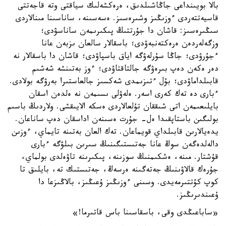
بالا بويىنداعى جاڭاشىلدىق، ەرەكشەلىك سياقتى وتە قاجەتتى
قاسيەتتەردى ءوزىڭىز وشىرەسىز. ەسەسىنە، ساناسىنا مىنالاردى
سىڭىرەسىز: قاشان دا جۇرتتىڭ پىكىرىمەن ساناسۋدى؛
وزگەلەردەن ەرەكتەنبەۋدى؛ باسقالار سالعان ىزبەن عانا
ءجۇرۋدى؛ جاڭا سۇرلەۋگە اياق باسپاۋدى؛ قاشان دا باسقالار نە
دەر ەكەن دەپ بىرەۋگە جالتاقتاۋدى؛ ءوز بەتىنشە شەشىم
قابىلداماۋدى؛ بۇل ءتىزىمدى شەكسىز جالعاستىرا بەرۋگە بولادى.
ءبارى دە تەك كەرى اسەر. ەلەۋلى ىسىمەن نە ەلدەن اسقان
بايلىعىمەن اتى شىققان تۇلعالاردى ەسكە الايىقشى. ولاردىڭ باسىم
بولىگىن باستاپقىدا ەل- جۇرت ەسىنەن اداسقان دەپ ساناعان.
يدەيالارىن قابىلداي قويماعان. تەك العان بەتىنە تايماي، ءوزىن
دالەلدەگەن سوڭ عانا جەتىستىگىنىڭ سىرىن بىلۋگە ءبارى
قۇشتار. مىنە، ەشكىمنىڭ سوزىنە، پىكىرىنە تاۋەلدى بولماي،
جۇرەك قالاۋىنىڭ جەتەگىنە ەرسەڭ، جەتىستىك تە، بايلىق تا
كوپ كۇتتىرمەيدى. وسىنى ءوزىڭىز ۇعىڭىز، بالاڭىزعا دا
ۇعىندىرىڭىز.
«ساباعىڭدى وقى، باسقاسىنا باس قاتىرما!»