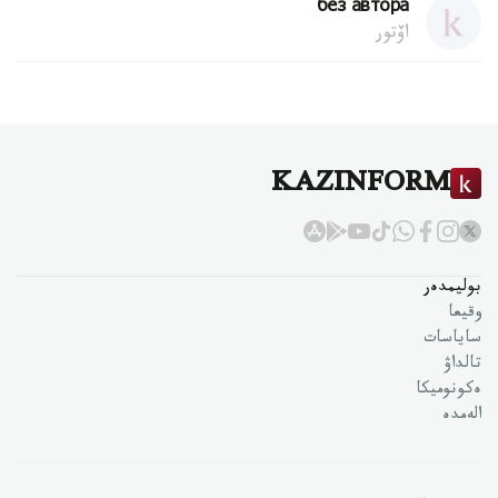
без автора
اۆتور
KAZINFORM
بوليمدەر
وقيعا
ساياسات
تالداۋ
ەكونوميكا
الەمدە