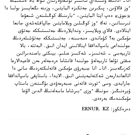
اتا- انانىڭ وسىنداي سانسىز نۇسقاۋلارىنان سوڭ بالا ەشكىمگە
ءوز قالاۋىن، پىكىرىن جەتكىزە المايتىن، وزىنە ىڭعايسىز بولسا دا
«جوق» دەپ ايتا المايتىن، ءبارىنىڭ كوڭىلىنەن شىعۋعا
تىرىساتىن، تەك ءوز كوڭىلىن ويلامايتىن جالپاقشەشەي جانعا
اينالادى. قالاي ويلايسىز، وندايلاردىڭ جەتىستىككە جەتۋى
مۇمكىن بە؟ كۇماندى. ەسەسىنە، جەتىستىككە جەتۋشىلەردىڭ
جولىنداعى باسپالداققا اينالاتىنى ايدان انىق. البەتتە، بالا
تاربيەسى - شەتسىز- شەكسىز عىلىم. بيىكتى باعىندىراتىن
مىقتى تۇلعا تاربيەلەۋ جولىندا قانشاما ەرەجەلەر مەن قاعيدالارعا
كەزىگەسىز. اتا- انا جىبەرۋى مۇمكىن قاتەلىكتەردىڭ سانى دا
اتالعاندارمەن شەكتەلمەيتىنى انىق. الايدا، باستاپقى باسپالداققا
جارايدى. وسى ءتورت قاتەنى جىبەرمەۋدى بۇگىننەن باستاپ
ۇيرەنىڭىز. سونىڭ ءوزى ءبىرشاما ماسەلەنىڭ الدىن الۋعا
مۇمكىندىك بەرەدى.
دەرەككوز: ERNUR. KZ