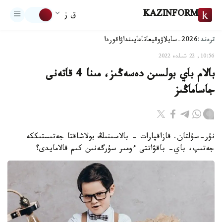
KAZINFORM
ق ز
ترەند:
2026-سايلاۋ
وقيعا
تاعايىنداۋ
اقوردا
10:56, 22 شىلدە 2022
بالام باي بولسىن دەسەڭىز، مىنا 4 قاتەنى
جاساماڭىز
نۇر-سۇلتان. قازاقپارات – بالاسىنىڭ بولاشاقتا جەتىستىككە
جەتىپ، باي- باقۋاتتى ءومىر سۇرگەنىن كىم قالامايدى؟