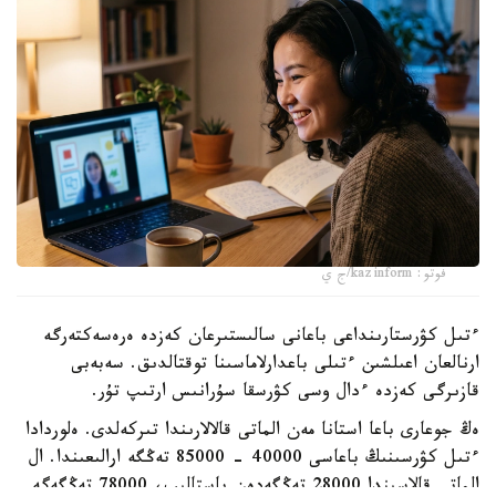
فوتو: kazinform/ج ي
ءتىل كۋرستارىنداعى باعانى سالىستىرعان كەزدە ەرەسەكتەرگە
ارنالعان اعىلشىن ءتىلى باعدارلاماسىنا توقتالدىق. سەبەبى
قازىرگى كەزدە ءدال وسى كۋرسقا سۇرانىس ارتىپ تۇر.
ەڭ جوعارى باعا استانا مەن الماتى قالالارىندا تىركەلدى. ەلوردادا
ءتىل كۋرسىنىڭ باعاسى 40000 - 85000 تەڭگە ارالىعىندا. ال
الماتى قالاسىندا 28000 تەڭگەدەن باستالىپ، 78000 تەڭگەگە