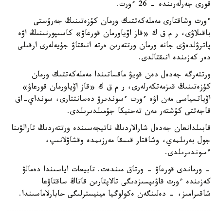
قورى جەرلەرىندە - 26 ءورت.
ءورت وشاقتارى مەملەكەتتىك ورمان كۇزەتىنىڭ جەرۇستى
باقىلاۋى، ر م ق ك «قاز اۆياورمان قورعاۋ» كاسىپورنىنىڭ اۋە
پاترۋلدەۋى جانە ورمان ورتتەرىن ەرتە انىقتاۋ جۇيەلەرى ارقىلى
دەر كەزىندە انىقتالدى.
ورتتەرگە جەدەل دەن قويۋ ماقساتىندا مەملەكەتتىك ورمان
كۇزەتىنىڭ قىزمەتكەرلەرى، ر م ق ك «قاز اۆياورمان قورعاۋ»
اۆياتسياسى مەن اۋە ءورت ءسوندىرۋ دەسانتتارى، سونداي-اق
قاجەتتى كۇشتەر مەن تەحنيكا جۇمىلدىرىلدى.
قابىلدانعان جەدەل شارالاردىڭ ناتيجەسىندە ورتتەردىڭ تارالۋىنا
جول بەرىلمەي، وشاقتار قىسقا مەرزىمدە وقشاۋلانىپ،
ءسوندىرىلدى.
- ورماندى قورعاۋ - ورتاق مىندەت. تابيعات اياسىندا دەمالۋ
كەزىندە ءورت قاۋىپسىزدىگى تالاپتارىن قاتاڭ ساقتاۋعا
شاقىرامىز، - دەلىنگەن ەكولوگيا مينيسترلىگى حابارلاماسىندا.