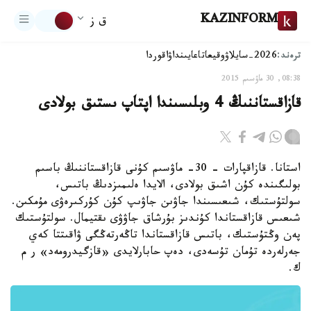
KAZINFORM
ق ز
ترەند:
2026-سايلاۋ
وقيعا
تاعايىنداۋ
اقوردا
08:38, 30 ماۋسىم 2015
قازاقستاننىڭ 4 وبلىسىندا اپتاپ ىستىق بولادى
استانا. قازاقپارات - 30- ماۋسىم كۇنى قازاقستاننىڭ باسىم
بولىگىندە كۇن اشىق بولادى، الايدا ەلىمىزدىڭ باتىس،
سولتۇستىك، شىعىسىندا جاۋىن جاۋىپ كۇن كۇركىرەۋى مۇمكىن.
شىعىس قازاقستاندا كۇندىز بۇرشاق جاۋۋى ىقتيمال. سولتۇستىك
پەن وڭتۇستىك، باتىس قازاقستاندا تاڭەرتەڭگى ۋاقىتتا كەي
جەرلەردە تۇمان تۇسەدى، دەپ حابارلايدى «قازگيدرومەد» ر م
ك.