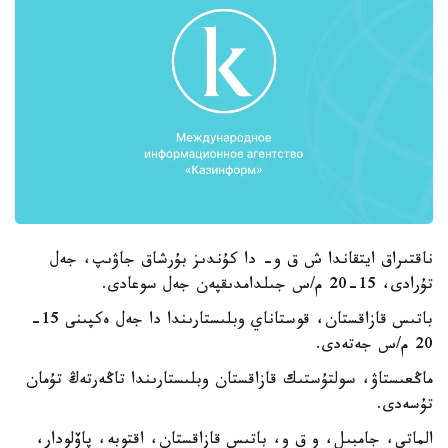
ناقتىراق ايتقاندا ش ق و- دا كۇندىز بۇرشاق جاۋىپ، جەل
تۇرادى، 15-20 م/س جىلدامدىقپەن جەل سوعادى.
باتىس قازاقستان، قوستاناي وبلىستارىندا دا جەل ەكپىنى 15-
20 م/س جەتەدى.
ماڭعىستاۋ، سولتۇستىك قازاقستان وبلىستارىندا تاڭەرتەڭ تۇمان
تۇسەدى.
الماتى، جامبىل، و ق و، باتىس قازاقستان، اقتوبە، پاۆلودار،