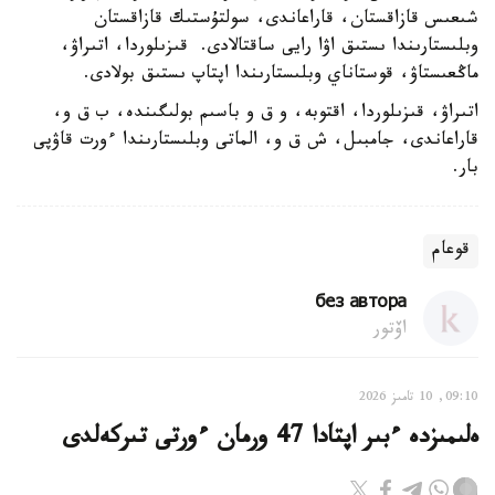
شىعىس قازاقستان، قاراعاندى، سولتۇستىك قازاقستان
وبلىستارىندا ىستىق اۋا رايى ساقتالادى. قىزىلوردا، اتىراۋ،
ماڭعىستاۋ، قوستاناي وبلىستارىندا اپتاپ ىستىق بولادى.
اتىراۋ، قىزىلوردا، اقتوبە، و ق و باسىم بولىگىندە، ب ق و،
قاراعاندى، جامبىل، ش ق و، الماتى وبلىستارىندا ءورت قاۋپى
بار.
قوعام
без автора
اۆتور
09:10, 10 تامىز 2026
ەلىمىزدە ءبىر اپتادا 47 ورمان ءورتى تىركەلدى