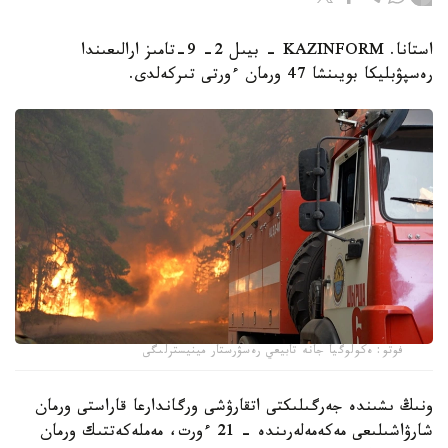
استانا. KAZINFORM - بيىل 2- 9-تامىز ارالىعىندا
رەسپۋبليكا بويىنشا 47 ورمان ءورتى تىركەلدى.
فوتو: ەكولوگيا جانە تابيعي رەسۋرستار مينيسترلىگى
ونىڭ ىشىندە جەرگىلىكتى اتقارۋشى ورگاندارعا قاراستى ورمان
شارۋاشىلىعى مەكەمەلەرىندە - 21 ءورت، مەملەكەتتىك ورمان