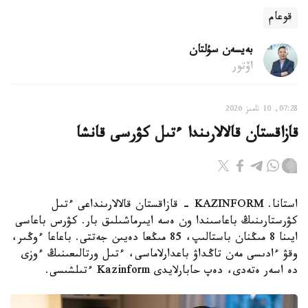
قوعام
بەيسەن سۇلتان
اۆتور
07:28, 10 تامىز 2026
قازاقستان قالالارىندا ءتىل كۋرسى قانشا
استانا. KAZINFORM - قازاقستان قالالارىنداعى ءتىل
كۋرستارىنىڭ باعاسىندا ون ەسە ايىرماشىلىق بار. كۋرس باعاسى
ايىنا 8 مىڭنان باستالىپ، 85 مىڭعا دەيىن جەتتى. باعاعا ءوڭىر،
وقۋ ءادىسى مەن تاڭداۋ باعدارلاماسى، ءتىل ورتالىعىنىڭ ءوزى
دە اسەر ەتەدى، دەپ حابارلايدى Kazinform ءتىلشىسى.