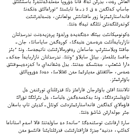
العاش رةت، بذرئن تةك قانا ةؤروپا مةملةكةتتةرئ باسشئلئق
جاساپ كةلگةن ة ق ئ ذ-عا تابئستئ ءتوراعالئق ةتكةنئ
قانداستارئمئزعا زور ماقتانئش بولعانئن، ةثسةلةرئنئث
كوتةرئلگةنئن تئلگة تيةك ةتتئ.
ةكونوميكانئث بيئك دةثگةيدة ورلةؤئ پرةزيدةنت نذرسذلتان
نازاربايةأتئث ةرةسةن ةثبةگئ، كورةگةن ساياساتئ، جان-
جاقتئ ويلاستئرئپ جاساعان رةفورمالارئنئث ناتيجةسئ. ونئ ءبئز
جاقسئ بئلةمئز. بيئل سايلاؤ ءوتتئ. نذرسذلتان نازاربايةأ جةكة-
دارا شئعئپ، جةثئسكة جةتتئ. بذل ةشقانداي دا كةزدةيسوقتئق
ةمةس، حالئقتئق مةيئرئمئ مةن ئقئلاسئ، دةدئ ةؤروپالئق
باؤئرئمئز.
تالانتتئ اقئن باؤئرجان قاراعئز ذلئ قذرئلتاي تورئنةن ةل
تاؤةلسئزدئگئ، ونئ بةكةمدةگةن ةلباسئ، ةل بئرلئگئ تؤرالئ
قاؤمالاي كةلگةن قانداستارئمئزدئث كوثئل-كذيئن تاپ باسقان
جئر جولدارئن شاشؤ ةتتئ.
سارئ ارقانئث توسئندةگئ ءساندئ دة ساؤلةتتئ قالا اسةم استاناعا
كةلئپ، دذنيةءجذزئ قازاقتارئنئث قذرئلتايئنا قاتئسؤ مةن