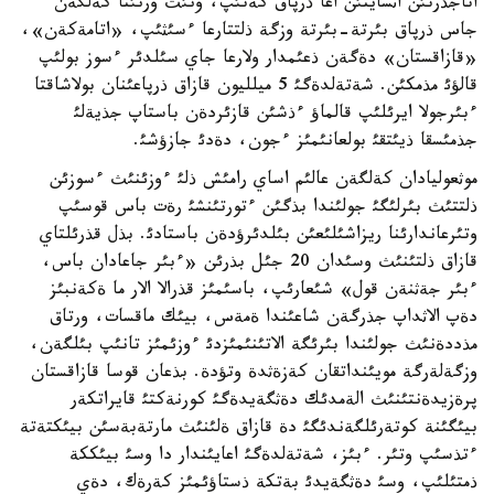
اتاجذرتئن اثسايتئن اعا ذرپاق كةتئپ، ونئث ورنئنا كةلگةن
جاس ذرپاق بئرتة-بئرتة وزگة ذلتتارعا ءسئثئپ، «اتامةكةن»،
«قازاقستان» دةگةن ذعئمدار ولارعا جاي سئلدئر ءسوز بولئپ
قالؤئ مذمكئن. شةتةلدةگئ 5 ميلليون قازاق ذرپاعئنان بولاشاقتا
ءبئرجولا ايرئلئپ قالماؤ ءذشئن قازئردةن باستاپ جذيةلئ
جذمئسقا ذيئتقئ بولعانئمئز ءجون، دةدئ جازؤشئ.
موثعوليادان كةلگةن عالئم اساي رامئش ذلئ ءوزئنئث ءسوزئن
ذلتتئث بئرلئگئ جولئندا بذگئن ءتورتئنشئ رةت باس قوسئپ
وتئرعاندارئنا ريزاشئلئعئن بئلدئرؤدةن باستادئ. بذل قذرئلتاي
قازاق ذلتئنئث وسئدان 20 جئل بذرئن «ءبئر جاعادان باس،
ءبئر جةثنةن قول» شئعارئپ، باسئمئز قذرالا الار ما ةكةنبئز
دةپ الاثداپ جذرگةن شاعئندا ةمةس، بيئك ماقسات، ورتاق
مذددةنئث جولئندا بئرئگة الاتئنئمئزدئ ءوزئمئز تانئپ بئلگةن،
وزگةلةرگة مويئنداتقان كةزةثدة وتؤدة. بذعان قوسا قازاقستان
پرةزيدةنتئنئث الةمدئك دةثگةيدةگئ كورنةكتئ قايراتكةر
بيئگئنة كوتةرئلگةندئگئ دة قازاق ةلئنئث مارتةبةسئن بيئكتةتة
ءتذسئپ وتئر. ءبئز، شةتةلدةگئ اعايئندار دا وسئ بيئككة
ذمتئلئپ، وسئ دةثگةيدئ بةتكة ذستاؤئمئز كةرةك، دةي