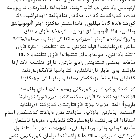
ساقتاؤ، ت.ب. سالالار بويئنشا قارئم-قاتئناستا ستراتةگيالئق
ارئپتةس ةكةنئن دة اتاپ ءوتتئ. قئتايداعئ ذلتتاردئث تةرةزةسئ
تةث، كةرةگةسئ كةث، دةگةن تئلةپالدئ ءابدئراشيت ذلئ
كورشئ ةلدة 1،5 ميلليون قانداسئمئز نةگئزئ ءبئر اأتونوميالئق
وبلئس، ةكئ اأتونوميالئق اؤدان، بئرنةشة قازاق ذلتتئق
وكرؤگتةرئندة ءومئر ءسذرئپ جاتقانئن ايتئپ، مةملةكةتتئك
حالئق قذرئلتايئندا قولدانئلاتئن جةتئ ءتئلدئث ءبئرئ قازاق
ءتئلئ ةكةنئن، سونداي-اق شئنجاثدا قازاق تئلئندة 18،5
ساعات جذمئس ئستةيتئن راديو بارئن، قازاق تئلئندة ةكئ ارنا
تاؤلئك بوي حابار تاراتاتئنئن، التئ باسپا قالامگةرلةردئث
كئتابئن وقئرمانعا ذزدئكسئز ذسئنئپ وتئرعانئن جةتكئزدئ.
ءذشئنشئ بولئپ ءسوز كةزةگئن رةسةيدئث التاي ولكةسئ
قذلئندئ اؤدانئنداعئ قازاق مةكتةبئنئث ديرةكتورئ نذرعايشا
بارينوأا الدئ. دذنيةءجذزئ قازاقتارئنئث كةزةكتئ قذرئلتايئ
الةمنئث جانارئن جاؤلاپ، ساؤلةتئ مةن داؤلةتئ كةلئسكةن اسةم
استانادا اتاجذرتتئث تاؤةلسئزدئگئ نئعايئپ، مةرةيئ تاسئعان
ساتتة ءوتئپ وتئر. ورتا تولسئن، الةؤمةت، دةپ باستادئ ول
ءوزئنئث ءسوزئن. جاقئندا قازاقستاندا بولعان كةزةكتةن تئس