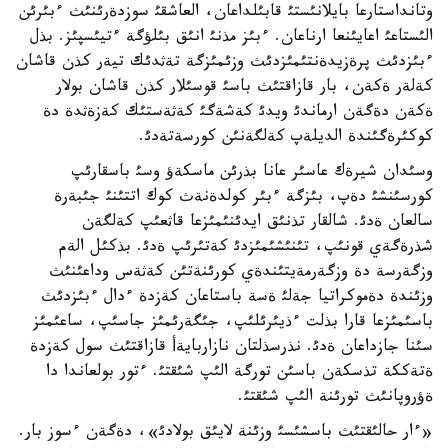
وتانداستارعا بايلانئستئ قابئلداعان، العاشقئ سوزدةرئنئث ءبئرئن
الئستاعئ اعايئنعا ارناعان. ءبئز مذنئ انئق بئلؤگة ءتيئسپئز. بذل
ءبئزدئث پرةزيدةنتئمئزدئث وزئمئزگة تةثدئك تيةر كذن قاشان
كةلةر ةكةن، بار قازاقتئث باسئ قوسئلار كذن قاشان بولار
ةكةن دةگةن ارماندئ ويدئ كةشةگئ كةثةستئك كةزةثدة دة
كوكئرةگئندة الديلةپ كةلگةنئن كورسةتةدئ.
وسئدان شيرةك عاسئر عانا بذرئن ماسكةؤ وسئ باسقارئپ
كورسئنشئ دةپ، بئزگة ءبئر كولدةنةث كوك اتتئنئ جئبةرة
سالعان ةدئ. شالقار تذنئق ايدئنئمئزعا قاثعئپ كةلگةن
شذرةگةي قونئپ، تئنئشئمئزدئ كةتئرئپ ةدئ. بذكئل الةم
وزگةرسة دة وزگةرمةيتئندةي كورئنةتئن كةثةس وداعئنئث
وزئندة دةموكراتيا جةلئ ةسة باستاعان كةزدة ءدال ءبئزدئث
باسئمئزعا قارا بذلت ءذيئرئلئپ، جئگةرئمئز جاسئپ، ساعئمئز
سئنا جازداعان ةدئ. نذرسذلتان نازاربايةأ قازاقتئث سول كةزدة
ةتةككة تذسكةن باسئن تورگة الئپ شئقتئ. ءتور بولعاندا دا
ةؤروپانئث تورئنة الئپ شئقتئ.
«ءار حالئقتئث باسشئسئ وزئنة لايئق بولادئ»، دةگةن ءسوز بار.