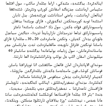
اينالدئردئ. بذگئندة، مئنةكي، اراعا جئلدار سالئپ، سول اقئلعا
سئيماس ارماننئث جذزةگة اسقانئن كورئپ وتئرمئز. شئندئققا
اينالعان ارماننئث، ياعني استانانئث تورئندةمئز. بذل تابان
استئندا توبة كورسةتكةن تةگةؤرئن، قازاق بويئندا بذققان
پاسسيونارلئق قؤات ةكةن. سول ذلئ ءئستئث باسئندا ناعئز
پاسسيونارلئق تذلعا نذرسذلتان نازاربايةأ تذردئ، دةگةن سماعذل
ةلؤباي بذدان كةيئن، وتكةن عاسئردئث 20-30-جئلدارئ قازاق
باسئنا تونگةن قئزئل ناؤبةت حالقئمئزدئث تةث جارتئسئن جةر
جاستاندئرعانئن، سول زذلمات بولماعاندا بذگئندة سانئمئز 40
ميلليوننان اسقان الئپ ةل بولئپ وتئراتئنئمئزدئ العا تارتتئ.
سونداي الاپاتتاردان امان قالعان حالئقتئث اتا توپئراقتا باسئن
قوساتئن كوشئ-قون ماسةلةسئ ةكةنئن بئلدئرگةن جازؤشئ،
كةيبئر ازاماتتاردئث بذعان سةلقوس قارايتئنئنا مئسالدار
كةلتئردئ. مذنداي نةمقذرايدئلئق، اينالئپ كةلگةندة، تاؤةلسئز
قازاقستان تاعدئرئنا - نةمقذرايدئلئق دةپ بئلةمئز. سةبةبئ،
ةندئ ءبئر 15 جئلدا قازاقستانعا كوشكئسئ كةلةتئندةردئث سانئ
عانا ةمةس، نيةتئنئث ءوزئ بذلاقتاي تارتئلؤئ مذمكئن. ويتكةنئ،