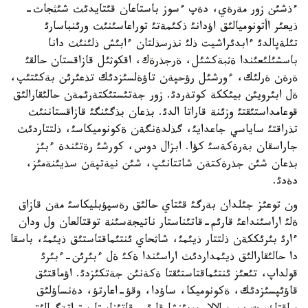
ءذشئن زور مةرةي، دةپ ءسوز باستاعان قئتايدئث شئثجاث-
ذيعئر اأتونوميالئق اؤدانئ ذكئمةتئ توراعاسئنئث ورئنباسارئ
تئلةپالدئ ءابدئراشيت ذلئ نذرسذلتان ءابئش ذلئنئث دانا
باسشئلئعئندا ةثبةكشئل، ةرجذرةك، اقكوثئل قازاقستان حالقئ
ةرةن ةرلئك، ءورشئل رؤحپةن تاؤةلسئزدئك تذعئرئن بةكئتئپ،
ةل ابئرويئن بيئككة كوتةردئ. زور جةتئستئكتةرئمةن حالئقارالئق
قوعامداستئقتئ وزئنة قاراتا الدئ. بذعان بذگئنگئ قازاقستاننئث
تذراقتئ ساياسي جاعدايئ، گذلدةنگةن ةكونوميكاسئ، ذلتتاردئث
جاراسقان بةرةكةسئ كؤا. ابزال دوس، كورشئ رةتئندة ءبئز
بذعان شئن جذرةكتةن شاتتانئپ، شئن نيةتپةن سذيئنةمئز،
دةدئ.
ون توعئز جئلدان بةرگئ قئتاي حالئق رةسپؤبليكاسئ مةن قازاق
ةلئ اراسئنداعئ قارئم-قاتئناستار ناتيجةسئنة توقتالعان ول ودان
ءارئ بئرئككةن ذلتتار ذيئمئ، شاثحاي ئنتئماقتاستئق ذيئمئ، باسقا
دا حالئقارالئق ذيئمداردئث اراسئندا ةكئ ةل ءبئرئن-ءبئرئ
قولداپ، تئعئز ئنتئماقتاستئقتا ةكةنئن جةتكئزدئ. اؤماقتئق
قاؤئپسئزدئك، ةكونوميكا، ساؤدا، وقؤ-اعارتؤ، دةنساؤلئق