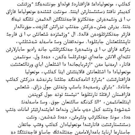
كةلئپ، موثعولياداعئ قازاقتاردئ قولداؤ جونئندةگئ ءوزئنئث
كةيبئر ناقتئ ذسئنئستارئن ايتتئ. سونئث ئشئندة موثعولياعا قازاق
ب ا ق ونئمدةرئن جةتكئزؤ قاجةتتئگئن الدئمةن تئلگة تيةك
ةتتئ. بذرئن ةمئن-ةركئن جةتئپ تذراتئن گازةت-جؤرنالدار
قازئر جةتكئزئلؤدةن قالدئ. ال ءوزئمئزدة شئعاتئن ب ا ق قارجئ
تاپشئلئعئنان جابئلؤدا. سوندئقتان وسئ ماسةلة شةشئلئپ،
بئزگة قازاق ب ا ق ونئمدةرئ جةتكئزئلئپ جانة راديو حابارلارئن
تئثداي الاتئن جاعداي تؤدئرئلسا ةكةن، دةدئ ول. سونئمةن
قاتار، ارمةنيا مةن ءازئربايجاندا دا اشئلعان اباي ورتالئعئنئث
موثعوليادا دا اشئلعانئن قالايتئنئن ايتا كةلئپ، موثعوليا
قازاقتارئنئث ءبئرازئ اتامةكةنگة جئلئنا بئرنةشة دذركئن كةلئپ
جاتادئ. ءبئراق رةسةيدئ باسئپ وتةتئن جول ذزاق. شئعئس
قازاقستان ارقئلئ تارتئلؤعا ءتيئستئ توتة جول كوپتةن
ايتئلعانئمةن، ءالئ كذنگة سالئنعان جوق. وسئ ماسةلةنئ
شةشؤدئ وتئنة كةل دةپ ماعان ونداعئ اعايئندارئثئز امانات ةتئپ
ةدئ، سونئ جةتكئزئپ وتئرمئن، دةدئ شةشةن. ونئث
ذسئنئستارئنئث قاتارئندا موثعوليادان كةلئپ وقئپ جاتقان
جاستارعا ارنايئ باعدارلامامةن جةثئلدئك جاساؤ قاجةتتئگئ دة