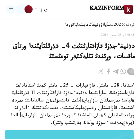
KAZINFORM
ق ز
ترەند:
2026-سايلاۋ
وقيعا
تاعايىنداۋ
اقوردا
14:45, 28 مامىر 2011
دذنيةءجذزئ قازاقتارئنئث 4- قذرئلتايئندا ورتاق
ماقسات، ورئندئ تئلةكتةر توعئستئ
استانا. 28- مامئر. قازاقپارات - 25- مامئر كذنئ استاناداعئ
تاؤةلسئزدئك سارايئندا دذنيةءجذزئ قازاقتارئنئث II قذرئلتايئ
ةلباسئ نذرسذلتان نازاربايةأتئث قاتئسؤئمةن سالتاناتتئ تذردة
اشئلدئ. قازاقستان رةسپؤبليكاسئنئث مةملةكةتتئك ءانذرانئ
ورئندالعاننان كةيئن العاشقئ ءسوزدئ نذرسذلتان نازاربايةأ الدئ.
(پرةزيدةنت ءسوزئ بولةك بةرئلئپ وتئر).