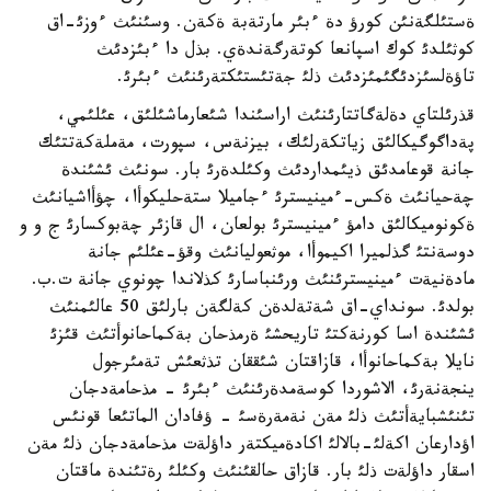
ةستئلگةنئن كورؤ دة ءبئر مارتةبة ةكةن. وسئنئث ءوزئ-اق
كوثئلدئ كوك اسپانعا كوتةرگةندةي. بذل دا ءبئزدئث
تاؤةلسئزدئگئمئزدئث ذلئ جةتئستئكتةرئنئث ءبئرئ.
قذرئلتاي دةلةگاتتارئنئث اراسئندا شئعارماشئلئق، عئلئمي،
پةداگوگيكالئق زياتكةرلئك، بيزنةس، سپورت، مةملةكةتتئك
جانة قوعامدئق ذيئمداردئث وكئلدةرئ بار. سونئث ئشئندة
چةحيانئث ةكس-ءمينيسترئ ءجاميلا ستةحليكوأا، چؤأاشيانئث
ةكونوميكالئق دامؤ ءمينيسترئ بولعان، ال قازئر چةبوكسارئ ج و و
دوسةنتئ گذلميرا اكيموأا، موثعوليانئث وقؤ-عئلئم جانة
مادةنيةت ءمينيسترئنئث ورئنباسارئ كذلاندا چونوي جانة ت.ب.
بولدئ. سونداي-اق شةتةلدةن كةلگةن بارلئق 50 عالئمنئث
ئشئندة اسا كورنةكتئ تاريحشئ ةرمذحان بةكماحانوأتئث قئزئ
نايلا بةكماحانوأا، قازاقتان شئققان تذثعئش تةمئرجول
ينجةنةرئ، الاشوردا كوسةمدةرئنئث ءبئرئ - مذحامةدجان
تئنئشبايةأتئث ذلئ مةن نةمةرةسئ - ؤفادان الماتئعا قونئس
اؤدارعان اكةلئ-بالالئ اكادةميكتةر داؤلةت مذحامةدجان ذلئ مةن
اسقار داؤلةت ذلئ بار. قازاق حالقئنئث وكئلئ رةتئندة ماقتان