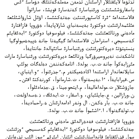
تذتؤعا لايئقتئلار اراسئنان تذمةن مةملةكةتتئك دؤماسئ ءئس
باسقارؤشئسئنئث ورئنباسارئ كةنةسارئ قويشئ، ساراتوأ
قالاسئنداعئ ءئرئ كاسئپورئننئث جةتةكشئسئ، اؤئل شارؤاشئلئعئ
عئلئمدارئنئث دوكتورئ بةيسةنباي شارلاپايةأ، ةؤروپا قازاقتارئ
مادةني ورتالئعئنئث جةتةكشئسئ، فيلوسوفيا دوكتورئ ءابدئقايئم
كةسسيجي، استراحان قالاسئنداعئ گيگيةنا جانة ةپيدةميولوگيا
ينستيتؤتئ ديرةكتورئنئث ورئنباسارئ ساتئپالدئ جانتايةأ،
تاشكةنت نةيروحيرؤرگيا ورتالئعئ ديرةكتورئنئث ورئنباسارئ مارات
مئرزابةكوأ جانة ت.ب. بولدئ. اتامةكةننةن دةلةگات بولئپ
سايلانعاندار اراسئندا اكادةميكتةر م.ءجذرئنوأ، ءو.ايتباي،
س.قيرابايةأ، ءا.بةيسةنوأا، ت.شارمانوأ، كورنةكتئ اقئن-
جازؤشئلار ت.مولداعاليةأ، م.ايتحوجينا، ق.جذمادئلوأ،
ن.ورازالين، ع.جايلئباي، و.اسقار، ت.ابدئك، ذ.ةسداؤلةت،
جانة ت.ب. بار ةكةن. ال ونةر ادامدارئنان ة.راحماديةأ،
ب.تولةگةنوأا، ا.ءاشئموأ جانة ت.ب. بولدئ.
ةؤروپا قازاقتارئنئث فةدةرالدئق مادةني ورتالئعئنئث
جةتةكشئسئ، فيلوسوفيا دوكتورئ ءابدئقايئم كةسسيجي ءوزئنئث
سول قذرلئقتاعئ قانداستارئنئث اتئنان ايئرئم ءسوز الئپ تذرعانئن