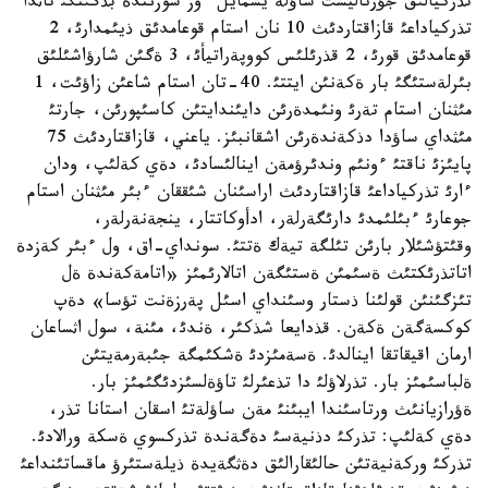
تذركيالئق جؤرناليست ساؤلة يسمايل ءوز سوزئندة بذگئنگئ تاثدا
تذركياداعئ قازاقتاردئث 10 نان استام قوعامدئق ذيئمدارئ، 2
قوعامدئق قورئ، 2 قذرئلئس كووپةراتيأئ، 3 ةگئن شارؤاشئلئق
بئرلةستئگئ بار ةكةنئن ايتتئ. 40-تان استام شاعئن زاؤئت، 1
مئثنان استام تةرئ ونئمدةرئن دايئندايتئن كاسئپورئن، جارتئ
مئثداي ساؤدا دذكةندةرئن اشقانبئز. ياعني، قازاقتاردئث 75
پايئزئ ناقتئ ءونئم وندئرؤمةن اينالئسادئ، دةي كةلئپ، ودان
ءارئ تذركياداعئ قازاقتاردئث اراسئنان شئققان ءبئر مئثنان استام
جوعارئ ءبئلئمدئ دارئگةرلةر، ادأوكاتتار، ينجةنةرلةر،
وقئتؤشئلار بارئن تئلگة تيةك ةتتئ. سونداي-اق، ول ءبئر كةزدة
اتاتذرئكتئث ةسئمئن ةستئگةن اتالارئمئز «اتامةكةندة ةل
تئزگئنئن قولئنا ذستار وسئنداي اسئل پةرزةنت تؤسا» دةپ
كوكسةگةن ةكةن. قذدايعا شذكئر، ةندئ، مئنة، سول اثساعان
ارمان اقيقاتقا اينالدئ. ةسةمئزدئ ةشكئمگة جئبةرمةيتئن
ةلباسئمئز بار. تذرلاؤلئ دا تذعئرلئ تاؤةلسئزدئگئمئز بار.
ةؤرازيانئث ورتاسئندا ايبئنئ مةن ساؤلةتئ اسقان استانا تذر،
دةي كةلئپ: تذركئ دذنيةسئ دةگةندة تذركسوي ةسكة ورالادئ.
تذركئ وركةنيةتئن حالئقارالئق دةثگةيدة ذيلةستئرؤ ماقساتئنداعئ