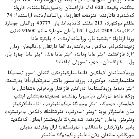
5508 ورالمان ستؤدةنت، ال دايئندئق كؤرستارئندا 160 قئز-
جئگئت وقيدئ. 620 ادام قازاقستان رةسپؤبليكاسئنئث قارؤلئ
كذشتةرئ قاتارئندا قئزمةت اتقارؤدا. ورالمانداردئث اراسئندا: 74
عئلئم دوكتورئ، 213 عئلئم كانديداتئ بار. 40777 ورالمان جوعارئ
ءبئلئمدئ، 2509 ئنئث اياقتالماعان جوعارئ جانة 93600 ئنئث
ورتا ارناؤلئ ءبئلئمئ بار. ورالمانداردئث 4 پايئزئ عانا
زةينةتكةرلةر دةگةن دةرةكتةردئ العا تارتقان ؤ.قاليجان ودان
ءارئ قازاقتئث ءبئر عانا وتانئ، ءبئر عانا ةلئ، ءبئر عانا جةرئ بار.
ول - قازاقستان، دةپ ءسوزئن اياقتادئ.
وزبةكستاننان كةلگةن قانداستارئمئزدئث اتئنان ءسوز تةحنيكا
عئلئمدارئنئث دوكتورئ، پروفةسسور باكئر سةرئكبايةأقا بةرئلدئ.
ءبئز ذنةمئ وزبةكستاندا تذراتئن قازاقتار وزدةرئن ةشقاشان دا
وزگة ةلدة تذراتئن دياسپورا رةتئندة ةسةپتةمةيتئنئن ايتئپ
كةلةمئز. دةمةك، ءبئز ةجةلگئ مةكةنئمئزدة، اتا-بابالارئمئز
سان عاسئرلار بويئ ءومئر ءسذرئپ، تئرشئلئك ةتكةن جةرئمئزدة
وتئرمئز. بذعان ءبئزدئث شةجئرةلئ تاريحئمئز ايعاق. كذنگةيئ
پامير تاؤلارئنان باستالئپ، تةرئسكةيئ ارال وثئرئنة دةيئن
سوزئلئپ جاتقان ذلان-عايئر ولكةدةگئ سانسئز