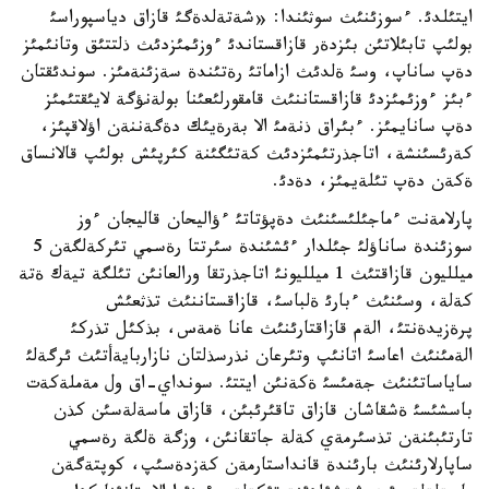
ايتئلدئ. ءسوزئنئث سوثئندا: «شةتةلدةگئ قازاق دياسپوراسئ
بولئپ تابئلاتئن بئزدةر قازاقستاندئ ءوزئمئزدئث ذلتتئق وتانئمئز
دةپ ساناپ، وسئ ةلدئث ازاماتئ رةتئندة سةزئنةمئز. سوندئقتان
ءبئز ءوزئمئزدئ قازاقستاننئث قامقورلئعئنا بولةنؤگة لايئقتئمئز
دةپ سانايمئز. ءبئراق ذنةمئ الا بةرةيئك دةگةننةن اؤلاقپئز،
كةرئسئنشة، اتاجذرتئمئزدئث كةتئگئنة كئرپئش بولئپ قالانساق
ةكةن دةپ تئلةيمئز، دةدئ.
پارلامةنت ءماجئلئسئنئث دةپؤتاتئ ءؤاليحان قاليجان ءوز
سوزئندة ساناؤلئ جئلدار ءئشئندة سئرتتا رةسمي تئركةلگةن 5
ميلليون قازاقتئث 1 ميلليونئ اتاجذرتقا ورالعانئن تئلگة تيةك ةتة
كةلة، وسئنئث ءبارئ ةلباسئ، قازاقستاننئث تذثعئش
پرةزيدةنتئ، الةم قازاقتارئنئث عانا ةمةس، بذكئل تذركئ
الةمئنئث اعاسئ اتانئپ وتئرعان نذرسذلتان نازاربايةأتئث ئرگةلئ
ساياساتئنئث جةمئسئ ةكةنئن ايتتئ. سونداي-اق ول مةملةكةت
باسشئسئ ةشقاشان قازاق تاقئرئبئن، قازاق ماسةلةسئن كذن
تارتئبئنةن تذسئرمةي كةلة جاتقانئن، وزگة ةلگة رةسمي
ساپارلارئنئث بارئندة قانداستارمةن كةزدةسئپ، كوپتةگةن