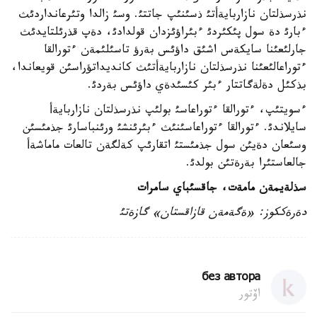
نذرسذلتان نازاربايةأتئ ذسئنئپ جاتتئ. وسئ زالدا وتئرعانداردئث
ءبارئ دة سول پئكئردئ ءبئراؤئزدان قولدادئ، دةپ قذرئلتايدئث
جارلئعئنا سايكةس اشئق داؤئس بةرؤ تاسئلئمةن ءتورالقا
ءتوراعالئعئنا نذرسذلتان نازاربايةأتئث كانديداتؤراسئن قويعاندا،
بذكئل دةلةگاتتار ءبئر كئسئدةي داؤئس بةردئ.
ءسويتئپ، ءتورالقا ءتوراعاسئ بولئپ نذرسذلتان نازاربايةأ
سايلاندئ. ءتورالقا ءتوراعاسئنئث ءبئرئنشئ ورئنباسارئ جذمئسئن
وسئعان دةيئن سول جذمئستئ اتقارئپ كةلگةن تالعات ماماشةأ
جالعاستئرا بةرةتئن بولدئ.
سذلةيمةن مامةت، جاقسئباي سامرات
دةرةككوز: «ةگةمةن قازاقستان» گازةتئ
без автора
اۆتور