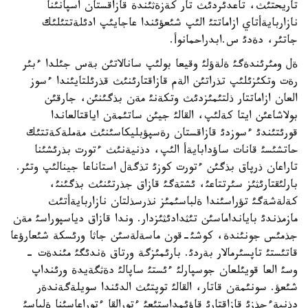
تاريحتئث، تاعدئردئث تار كةزةثئندة قازاقستان اسپانئنا
نازاربايةأتاي ازاماتتئ الئپ شئعؤئندا عاجايئپ ادئلةتتئلئك
جاتئر، دةدئ س.ابدراحمانوأ.
ةل ومئرئندةگئ ةلةؤلئ وقيعا بولئپ سانالاتئن بةس جئلدا ءبئر
رةت وتكئزئلئپ تذراتئن الةم قازاقتارئنئث قذرئلتايئندا ءسوز
العان ازاماتتار ذلتئمئزدئث وتكةنئ مةن بذگئنئن، جارقئن
بولاشاعئن ايتا كةلئپ، القالئ جيئن ساتئمةن اياقتالعاندا
قورئتئندئ ءسوزدئ قازاقستان رةسپؤبليكاسئنئث مةملةكةتتئك
حاتشئسئ قانات ساؤدابايةأ الئپ، دذنيةنئث ءتورت بذرئشئنا
تاراعان ذرپاق بذگئن ءتورت كوزئ تذگةل استاناعا جينالئپ وتئر.
بارلئقتارئثئز سئرتتاعئ، ئشتةگئ قازاق جذرتئنئث بذگئنئ،
كةلةشةگئ تؤراسئندا ةلباسئمئز نذرسذلتان نازاربايةأتئث
مازمذندئ بايانداماسئن تئثدادئثئزدار. وندا قازاق دياسپوراسئ مةن
جذمئس جونئندة، كوشئ-قون ماسةلةسئن جاثا ورئسكة شئعارؤعا
قاتئستئ تاپسئرمالار بةردئ. بارئمئزگة ورتاق ةندئگئ مئندةت -
وسئ العا قويئلعان جوسپارلئ ءئستئ ساپالئ دةثگةيدة ورئنداپ
شئعؤ. سونئمةن قاتار، القالئ توپتئث الدئندا سويلةگةندةر
دذنيةءجذزئ قازاقتارئ قاؤئمداستئعئ ءتورالقا ءتوراعاسئنا ةلباسئ