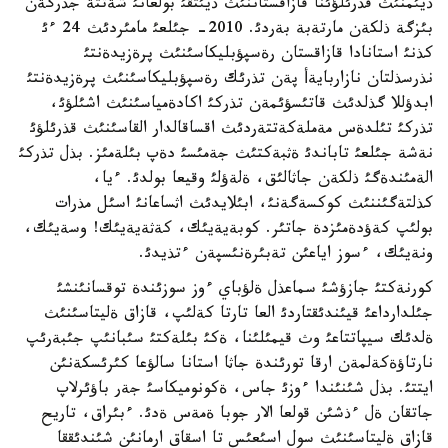
ذيئمنئث قذرئلؤئنا قازاقستاننئث ذيئتقئ بولعانئ شةتتة جذرگةن
بئزگة ذلكةن مارتةبة بةردئ. 2010- جئلعئ مامئردئث 24 ءئ
كذنئ استانادا قازاقستان رةسپؤبليكاسئنئث پرةزيدةنتئ
نذرسذلتان نازاربايةأ پةن تذرئك رةسپؤبليكاسئنئث پرةزيدةنتئ
ابدؤللا گذلدئث قاتئسؤئمةن تذركئ اكادةمياسئنئث اشئلؤئ،
تذركئ تئلدةس مةملةكةتتةردئث اقساقالدار القاسئنئث قذرئلؤئ
نةشة جئلعئ تاباندئ ةثبةكتئث جةمئسئ دةپ بئلةمئز. بذل تذركئ
الةمئندةگئ ذلكةن جاثالئق، ةلةؤلئ وقيعا بولدئ. ءيا،
كذلتةگئننئث كوكسةگةنئ، ابئلايدئث اثساعانئ اسئل مذرات
بولئپ كةؤدةمئزدة جاتئر. كوبةيةيئك، كةثةيةيئك! وسةيئك،
ونةيئك، ءسوز اياعئن تةبئرةنئسپةن ءتذيدئ.
كورنةكتئ جازؤشئ سماعذل ةلؤباي ءوز سوزئندة توقسانئنشئ
جئلدارداعئ قيئندئقتاردئ العا تارتا كةلئپ، قازاق ةليتاسئنئث
ةلدئك سيپاتتاعئ وث قيمئلئنا، ةكئ بئلةكتئ سئبانئپ جئبةرئپ
نارتاؤةكةلمةن ارقا تورئندة جاثا استانا سالؤعا كئرئسكةنئن
ايتتئ. بذل شئنئندا ءوزئ جاس، ةكونوميكاسئ جةر باؤئرلاپ
جاتقان ةل ءذشئن قولعا الار جوبا ةمةس ةدئ. ءبئراق، تاريح
قازاق ةليتاسئنئث سول اسئعئس تا اسقاق ارمانئن شئندئققا