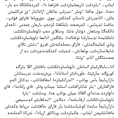
ايتئپ، ءبئزدئث تاريحئمئزدئث قئزئعئ دا، كذردةلئلئگئ دة بار،
دةدئ. سول جاقتا ءومئر ءسذرئپ جاتقان ازاماتتار ءوز ةركئمةن
ةلئن، اتاجذرتئن تاستاپ كةتكةن جوق. ةؤروپاعا قئزئق قؤئپ،
جاقسئ تذرمئس، كةرةمةت بايلئقتئ ئزدةپ بارعان ةمةس. تاعدئر
تالكةگئ وسئعان دؤشار ةتتئ. وسئلاي دةپ تاؤةلسئزدئكتئث
تاعئلئمدئ تذستارئنا توقتالدئ. بئلگةن ادامعا تاؤةلسئزدئكتئث
وثاي كةلمةگةنئن، قازاق مةملةكةتئن قذرؤ ءذشئن تالاي
شايقاستاردئث بولعانئن، شةيئت كةتكةندةردئث دة از
ةمةستئگئن اتاپ ءوتتئ.
اتا-بابالارئمئز اثساعان تاؤةلسئزدئكتئث باقئتئن اللا بئزگة
كورؤگة جازئپتئ. ةلوردامئز استانادا، پرةزيدةنت نذرسذلتان
نازاربايةأ باس بولئپ، ءانذرانئمئزدئ اسقاقتاتئپ، بذكئل الةم
قازاقتارئن ءبئر شاثئراقتئث استئنا جيناپ وتئر. قاي زاماندا، قاي
داؤئردة مذنداي القالئ جيئن بولئپ ةدئ. وسئنئث ءبارئ
تاؤةلسئزدئكتئث ارقاسئندا، دةگةن ءابدئقايئم كةسسيجي
نازاربايةأ سئندئ كوشباسشئسئ بار قازاق حالقئنئث ذرپاعئ ةكةنئن
ماقتانئشپةن ايتئپ، ةلئمئزدئث ورتالئق ازيادا، تذركئ الةمئندة