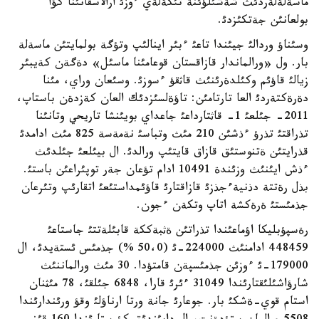
ماسةلةلةردئث شةشئلؤئنة تئكةلةي ءوزئ ارالاسقانئنا كؤا
بولعانئن جةتكئزدئ.
وسئناؤ وردالئ جيئندا تاعئ ءبئر اينالئپ وتؤگة بولمايتئن ماسةلة
بار. ول «ورالماندار قازاقستان قوعامئنا ماسئل» دةگةن كةيبئر
زيالئ قاؤئم وكئلدةرئنئث قاثقؤ ءسوزئ. وسئعان وراي، مئنا
دةرةكتةردئ العا تارتامئن: تاؤةلسئزدئك العان كةزدةن باستاپ،
2011- جئلعئ 1- قاثتارداعئ جاعداي بويئنشا تاريحي وتانئنا
تذراقتئ تذرؤ ءذشئن 210 مئث وتباسئ نةمةسة 825 مئث ادامدئ
قذرايتئن ةتنوستئق قازاق قايتئپ ورالدئ. ال بيئلعئ جئلدئث
ءذش ايئنئث وزئندة 10491 ادام تؤعان جةر توپئراعئن باستئ.
بذل رةتتة دذنيةءجذزئ قازاقتارئ قاؤئمداستئعئ اتقارئپ وتئرعان
جذمئستئ ةرةكشة اتاپ وتكةن ءجون.
رةسپؤبليكا اؤماعئندا تذراتئن ةثبةككة قابئلةتتئ جاستاعئ
448459 ادامنئث 224000-ئ (50،0 %) جذمئس ئستةيدئ، ال
179000-ئ ءوزئن جذمئسپةن قامتؤدا. 30 مئث ورالماننئث
شارؤاشئلئقتارئندا 31049 ءئرئ قارا، 6848 جئلقئ، 78 مئثنان
استام قوي-ةشكئ بار. جوعارئ جانة ورتا ارناؤلئ وقؤ ورئندارئندا