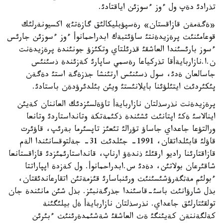
تذرادئ دةپ ول ءوز ءسوزئن اياقتادئ.
«ةگةمةن قازاقستان» رةسپؤبليكالئق گازةتئ» اكسيونةرلئك
قوعامئنئث پرةزيدةنتئ ساؤئتبةك ابدراحمانوأ ءوز ءسوزئن جارئس
ءسوز بارئسئندا العاشقئ قذرئلتاي وتكئزؤ جونئندة پرةزيدةنت
ن.ا.نازاربايةأقا تذركياعا رةسمي ساپارئ كةزئندة ذسئنئس
جاسالعان ةدئ، سول ذسئنئس ارتئنشا جذزةگة استئ دةگةن
پئكئردئث ايتئلؤئنا بايلانئستئ ويئن بئلدئرؤدةن باستادئ.
پرةزيدةنت نذرسذلتان نازاربايةأ تاؤةلسئزدئك العاننان كةيئن
اينالاسئ ةكئ اپتانئث ئشئندة ذكئمةتكة وتانداستاردئ وتانعا
ورالتؤعا جاعداي جاساؤ تؤرالئ تئعئز تاپسئرما بةرئپ، قاؤئرت
قاؤلئ قابئلداتقان، 1991- جئلدئث 31- جةلتوقسانئندا الةم
قازاقتارئنا راديو ارقئلئ ذندةؤ ارناپ، قانداستارئمئزدئ قازاقستانعا
شاقئرعان بولاتئن، دةدئ س.ابدراحمانوأ. ول كةزدة اپپاراتتا
ءبولئم مةثگةرؤشئسئنئث ورئنباسارئ قئزمةتئن اتقارعاندئقتان،
بذل شارؤانئث باسئ-قاسئندا جذرگةنبئز. بذل شئن مانئندة جان
تولقئتارلئق جاعداي. نذرسذلتان نازاربايةأ ةل بيلئگئنة
كةلگةننةن كةيئنگئ ةث العاشقئ شةشئمدةرئنئث ءبئرئن