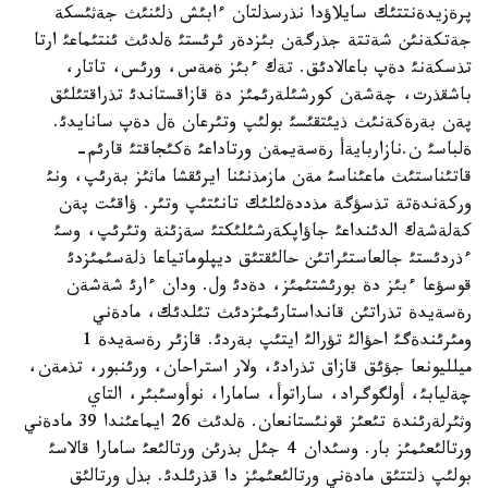
پرةزيدةنتتئك سايلاؤدا نذرسذلتان ءابئش ذلئنئث جةثئسكة
جةتكةنئن شةتتة جذرگةن بئزدةر ئرئستئ ةلدئث ئنتئماعئ ارتا
تذسكةنئ دةپ باعالادئق. تةك ءبئز ةمةس، ورئس، تاتار،
باشقذرت، چةشةن كورشئلةرئمئز دة قازاقستاندئ تذراقتئلئق
پةن بةرةكةنئث ذيئتقئسئ بولئپ وتئرعان ةل دةپ سانايدئ.
ةلباسئ ن.نازاربايةأ رةسةيمةن ورتاداعئ ةكئجاقتئ قارئم-
قاتئناستئث ماعئناسئ مةن مازمذنئنا ايرئقشا ماثئز بةرئپ، ونئ
وركةندةتة تذسؤگة مذددةلئلئك تانئتئپ وتئر. ؤاقئت پةن
كةلةشةك الدئنداعئ جاؤاپكةرشئلئكتئ سةزئنة وتئرئپ، وسئ
ءذردئستئ جالعاستئراتئن حالئقتئق ديپلوماتياعا ذلةسئمئزدئ
قوسؤعا ءبئز دة بورئشتئمئز، دةدئ ول. ودان ءارئ شةشةن
رةسةيدة تذراتئن قانداستارئمئزدئث تئلدئك، مادةني
ومئرئندةگئ احؤالئ تؤرالئ ايتئپ بةردئ. قازئر رةسةيدة 1
ميلليونعا جؤئق قازاق تذرادئ، ولار استراحان، ورئنبور، تذمةن،
چةليابئ، أولگوگراد، ساراتوأ، سامارا، نوأوسئبئر، التاي
وثئرلةرئندة تئعئز قونئستانعان. ةلدئث 26 ايماعئندا 39 مادةني
ورتالئعئمئز بار. وسئدان 4 جئل بذرئن ورتالئعئ سامارا قالاسئ
بولئپ ذلتتئق مادةني ورتالئعئمئز دا قذرئلدئ. بذل ورتالئق