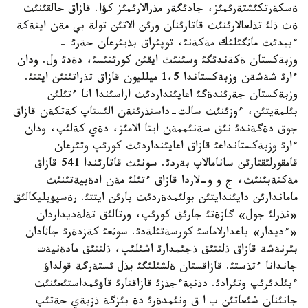
ةسكةرتكئشتةرئمئز، جادئگةر مذرالارئمئز كؤا. قازاق حالقئنئث
ةث ذلئ تذلعالارئنئث قاتارئنان ورئن الاتئن تولة بي مةن ايتةكة
ءبيدئث ماثگئلئك مةكةنئ، توپئراق بذيئرعان جةرئ -
وزبةكستان ةكةندئگئ وسئنئث ايقئن كورئنئسئ، دةدئ ول. ودان
ءارئ شةشةن وزبةكستاندا 1،5 ميلليون قازاق تذراتئنئن ايتتئ.
وزبةكستان جةرئندةگئ اعايئنداردئث اراسئندا انا ءتئلئن
بئلمةيتئن، ءوزئنئث سالت-داستذرئنةن الئستاپ كةتكةن قازاق
جوق دةگةندئ نئق سةنئممةن ايتا الامئز، دةي كةلئپ، ودان
ءارئ وزبةكستانداعئ قازاق اعايئنداردئث كورئپ وتئرعان
قامقورلئقتارئن سانامالاپ بةردئ. سونئث قاتارئندا 541 قازاق
مةكتةبئنئث، ج و و-لاردا قازاق ءتئلئ مةن ادةبيةتئنئث
ماماندارئن دايئندايتئن بولئمدةردئث بارئن ايتتئ. رةسپؤبليكالئق
«نذرلئ جول» گازةتئ جارئق كورئپ، ورتالئق تةلةديداردان
«ءديدار» باعدارلاماسئ كورسةتئلةدئ. سوثعئ كةزدةرئ جاثادان
بئرنةشة قازاق ذلتتئق ذجئمدارئ اشئلئپ، ذلتتئق مادةنيةت
جاندانا ءتذستئ. قازاقستان ةلشئلئگئ بذل ئستةرگة قولداؤ
ءبئلدئرئپ وتئرادئ. دذنيةءجذزئ قازاقتارئ قاؤئمداستئعئنئث
جانئنان شئعاتئن ب ا ق ونئمدةرئ دة بئزگة ذزبةي جةتئپ