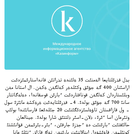
بذل قذرئلتايعا الةمنئث 35 ةلئندة تذراتئن قانداستارئمئزدئث
اراسئنان 400 گة جؤئق وكئلدةر كةلگةن ةكةن. ال استانا مةن
وبلئستاردان كةلگةن قوناقتاردئث ءبارئن قوسقاندا، دةلةگاتتار
سانئ 700 گة جؤئق بولدئ. 4- قذرئلتايدئث ةرةكشة ماثئزئ سول
- ول قازاقستان تاؤةلسئزدئگئنئث 20 جئلدئعئ قارساثئندا بولئپ
وتئرعان اسا ءئرئ، ذلان-اسئر ذلتتئق شارا بولدئ. جينالعان
حالئقتئث ءبارئنئث دة ءجذزئ جارقئن، ءبئر-بئرئمةن قؤانئشتئ
كوثئلمةن قاؤئشؤدا. اينالاثنئث بارئنةن تةك قازاق ءتئلئ عانا