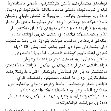
قوعامدئق ذيئمداردئث باسئن بئرئكتئرئپ، مادةني باستامالارعا
قولداؤ كورسةتؤدئ، ذلتتئق سالت-سانانئ جاثعئرتؤدئ كوزدةيدئ،
دةدئ ول. سونئمةن بئرگة، ن.بارينوأا شةشئمئن تاپپاي وتئرعان
ماسةلةلةرگة دة توقتالئپ ءوتتئ. ءبئر ميلليونعا جؤئق قازاعئ بار
رةسةيدة قازاق تئلئندة ءبئلئم بةرةتئن ةكئ-اق مةكتةپ بار.
التاي ولكةسئندةگئ قذلئندئ اؤدانئنئث كةرةي اؤئلئنداعئ 80
جئلدئق تاريحئ بار مةكتةپ سونئث بئرةؤئ. مةن وسئ مةكتةپتة
ذزاق جئلداردان بةرئ ديرةكتور بولئپ ئستةيمئن. 80 ءذيلئ
كةرةي اؤئلئ تاريح كوشئنة ئلةسئپ، اتا-بابا ءداستذرئن،
سالتئن ذمئتپاي، رةسةيدئث ءبئر بذرئشئندا وتئرعان
قازاقستاننئث ءبئر ارالئ ئسپةتتةس مةكةن. قازاقشا بالاباقشامئز،
مةشئتئمئز دة بار. قازاقستاننان وقؤلئقتار، اقئن-جازؤشئلاردئث
شئعارمالارئن الؤدان دا كةندة ةمةسپئز. وكئنئشكة قاراي،
قازاقتار تئعئز قونئستانعان باسقا وثئرلةر مذنداي جاعدايعا قول
جةتكئزة الماي وتئر. وسئ ماسةلةنئ ةكئ ةلدئث ءبئلئم
مينيسترلئكتةرئ بئرلةسة وتئرئپ شةشسة دةگةن ذسئنئسئم بار،
دةدئ ول سوزئنئث توقةتةرئندة.