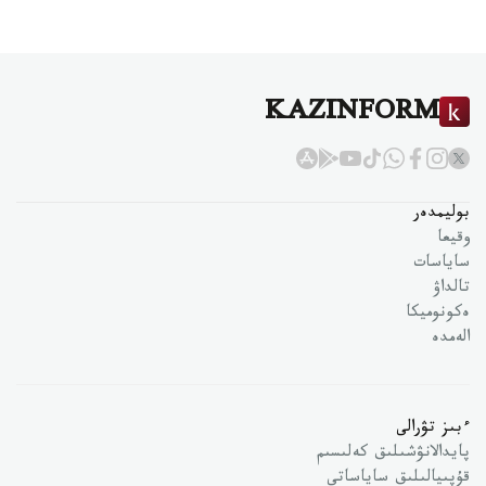
KAZINFORM
بوليمدەر
وقيعا
ساياسات
تالداۋ
ەكونوميكا
الەمدە
ءبىز تۋرالى
پايدالانۋشىلىق كەلىسىم
قۇپىيالىلىق ساياساتى