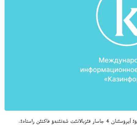
ءبولئمئنئث باسشئسئ ازيزمان سااد H5N1 قذس تذماؤئ أيرؤسئنان 4 جاسار قئزبالانئث شةتئنةؤ فاكتئن راستادئ.