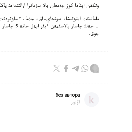
وتكةن اپتادا كوز جذمعان بالا سؤماترا ارالئنداعئ پاكانبارؤ قال
- جةتئ جاسار
جوق.
без автора
اۆتور