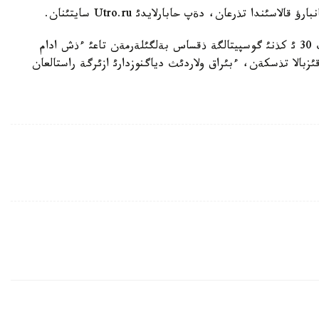
اسئندا تذرعان، دةپ حابارلايدئ Utro.ru سايتئنان.
ماماننئث ايتؤئنشا، سونداي-اق، جذما، ءساؤئردئث 30 ئ كذنئ گوسپيتالگة ذقساس بةلگئلةرمةن تاعئ ءذش ادام
 بالاسئمةن ءبئر ايةل جانة 5 جاسار قئزبالا تذسكةن، ءبئراق ولاردئث دياگنوزدارئ ازئرگة راستالعان