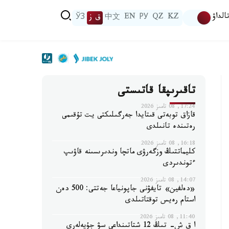
الداۋ
KZ
QZ
РУ
EN
中文
ق ز
ЎЗ
تاقىرىپقا قاتىستى
17:24, 08 تامىز 2026
قازاق توبەتى قىتايدا جەرگىلىكتى يت تۇقىمى
رەتىندە تانىلدى
16:18, 08 تامىز 2026
كليماتتىڭ وزگەرۋى ماتچا وندىرىسىنە قاۋىپ
ءتوندىردى
14:07, 08 تامىز 2026
«دەلفين» تايفۋنى جاپونياعا جەتتى: 500 دەن
استام رەيس توقتاتىلدى
11:40, 08 تامىز 2026
ا ق ش- تىڭ 12 شتاتىنداعى سۋ جۇيەلەرى