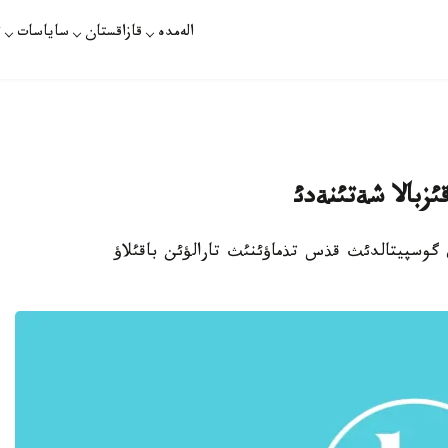
الەمدە
قازاقستان
ساياسات
ت
يندونةزيالئق گوسپيتالدئث قذس تذماؤئنئث تارالؤئن باقئلاؤ