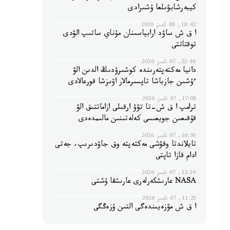
كيبەرشابۋىلعا ۇشىرادى
10:42, 08 تامىز 2026
ا ق ش ساۋد ارابياسىنان مۇناي ساتىپ الۋدى
توقتاتتى
22:46, 07 تامىز 2026
دانيا مەكتەپتەرىندە كوشىرۋدىڭ الدىن الۋ
ءۇشىن جازباشا تاپسىرمالار اۋىزشا قورعالادى
17:08, 07 تامىز 2026
ترامپ ا ق ش-تا تۋۋ ارقىلى ازاماتتىق الۋ
قۇقىعىن جويعىسى كەلەتىنىن مالىمدەدى
16:30, 07 تامىز 2026
تايلاندتا وقۋشى مەكتەپتە وق جاۋدىرىپ، جەتى
ادام قازا تاپتى
13:24, 07 تامىز 2026
NASA عارىشكەرلەرى عارىشقا ۇشتى
11:25, 07 تامىز 2026
ا ق ش مۋزەيىندەگى التىن ۇزەڭگى