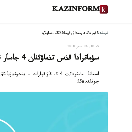
KAZINFORM
ترەند:
اقوردا
تاعايىنداۋ
وقيعا
2026-سايلاۋ
08:25, 04 مامىر 2010
سؤماترادا قذس تذماؤئنان 4 جاسار قئزبالا شةتئنةدئ
استانا. مامئردئث 4 ئ. قازاقپارات - 
جونئندةگئ