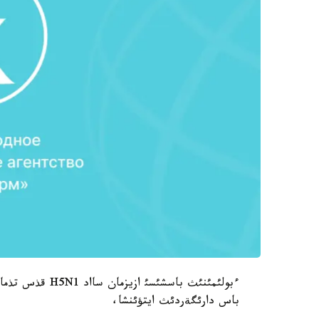
باس دارئگةردئث ايتؤئنشا،