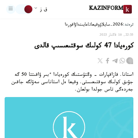
KAZINFORM
ق ز
ترەند:
2026-سايلاۋ
وقيعا
تاعايىنداۋ
اقوردا
22:55, 16 قاڭتار 2023
كورەيادا 47 كولىك سوقتىعىسىپ قالدى
استانا. قازاقپارات - وڭتۇستىك كورەيادا ءبىر ۋاقىتتا 50 گە
جۋىق كولىك سوقتىعىستى. وقيعا ەل استاناسى سەۋلگە جاقىن
جەردەگى تاس جولدا بولعان.