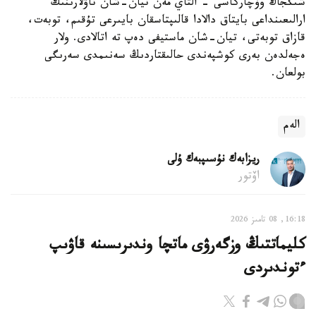
شىڭجاڭ وۆچاركاسى - التاي مەن تيان-شان تاۋلارىنىڭ
ارالىعىنداعى بايتاق دالادا قالىپتاسقان بايىرعى تۇقىم، توبەت،
قازاق توبەتى، تيان-شان ماستيفى دەپ تە اتالادى. ولار
ەجەلدەن بەرى كوشپەندى حالىقتاردىڭ سەنىمدى سەرىگى
بولعان.
الەم
ريزابەك نۇسىپبەك ۇلى
اۆتور
16:18, 08 تامىز 2026
كليماتتىڭ وزگەرۋى ماتچا وندىرىسىنە قاۋىپ
ءتوندىردى