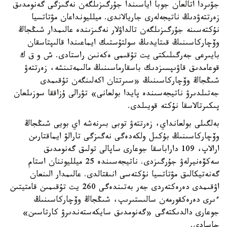
جۋىردا اتالعان جوبا اياسىندا جۇرگىزىلگەن نەگىزگى گەنومدىق
زەرتتەۋدىڭ ناتيجەلەرى جاريالاندى. ميلليونداعان مۋتاتسيا
نۇكتەسىنە جۇرگىزىلگەن تالداۋلار نەگىزىندە عالىمدار شىڭجاڭ
وۆچاركاسىنىڭ قىتايدىڭ سولتۇستىك ايماعىندا قالىپتاسقان
بايىرعى جەرگىلىكتى يت تۇقىمى ەكەنىن راستادى. ش و ق ك
قوعامدىق قاۋىپسىزدىك باسقارماسىنىڭ مالىمەتىنشە، زەرتتەۋ
شىڭجاڭ وۆچاركاسىنىڭ «سىرتتان اكەلىنگەن تۇقىمدى
جەتىلدىرۋ ناتيجەسىندە پايدا بولعانى» تۋرالى ۇزاققا سوزىلعان
پىكىرتالاسقا نۇكتە قويىلدى.
بەلگىلى بولعانداي، زەرتتەۋ توبى بىرنەشە اي بويى شىڭجاڭ
وۆچاركاسىنىڭ بۇكىل ولكەدەگى نەگىزگى تارالۋ ايماقتارىن
ارالاپ، 109 داراباسقا جوعارى ساپالى تولىق گەنومدىق
سەكۆەنيرلەۋ جۇرگىزدى. ناتيجەسىندە 25 ميلليوننان استام
گەنەتيكالىق مۋتاتسيا نۇكتەسى انىقتالدى. عالىمدار الىنعان
اۋقىمدى دەرەكتەردى جەر بەتىندەگى 260 يت تۇقىمىن قامتيتىن
ءىرى دەرەكقورمەن سالىستىرىپ، شىڭجاڭ وۆچاركاسىنىڭ
جوعارى دالدىكتەگى «گەنومدىق سايكەستەندىرۋ كارتاسىن»
جاسادى.