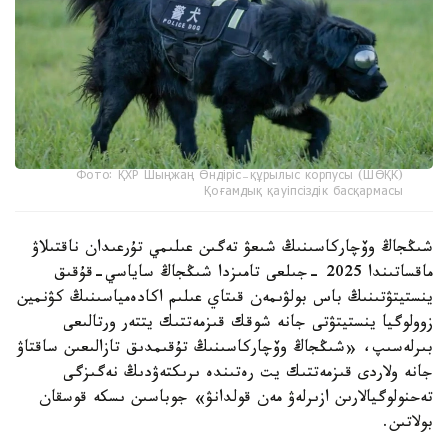
Фото: ҚХР Шыңжаң Өндіріс-құрылыс корпусы (ШӨҚК)
Қоғамдық қауіпсіздік басқармасы
شىڭجاڭ وۆچاركاسىنىڭ شىعۋ تەگىن عىلىمي تۇرعىدان ناقتىلاۋ
ماقساتىندا 2025 -جىلعى تامىزدا شىڭجاڭ ساياسي-قۇقىق
ينستيتۋتىنىڭ باس بولۋىمەن قىتاي عىلىم اكادەمياسىنىڭ كۋنمين
زوولوگيا ينستيتۋتى جانە شوقك قىزمەتتىك يتتەر ورتالىعى
بىرلەسىپ، «شىڭجاڭ وۆچاركاسىنىڭ تۇقىمدىق تازالىعىن ساقتاۋ
جانە ولاردى قىزمەتتىك يت رەتىندە ىرىكتەۋدىڭ نەگىزگى
تەحنولوگيالارىن ازىرلەۋ مەن قولدانۋ» جوباسىن ىسكە قوسقان
بولاتىن.