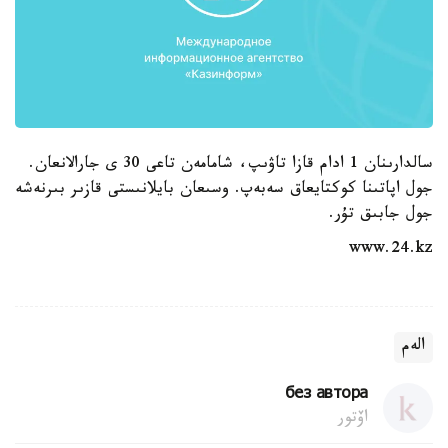
سالدارىنان 1 ادام قازا تاۋىپ، شامامەن تاعى 30 ى جارالانعان.
جول اپاتىنا كوكتايعاق سەبەپ. وسىعان بايلانىستى قازىر بىرنەشە
جول جابىق تۇر.
www.24.kz
الەم
без автора
اۆتور