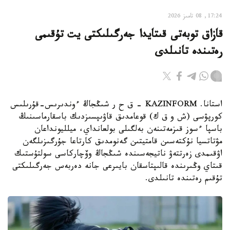
17:24, 08 تامىز 2026
قازاق توبەتى قىتايدا جەرگىلىكتى يت تۇقىمى
رەتىندە تانىلدى
استانا. KAZINFORM – ق ح ر شىڭجاڭ ءوندىرىس-قۇرىلىس
كورپۋسى (ش و ق ك) قوعامدىق قاۋىپسىزدىك باسقارماسىنىڭ
باسپا ءسوز قىزمەتىنەن بەلگىلى بولعانداي، ميلليونداعان
مۋتاتسيا نۇكتەسىن قامتيتىن گەنومدىق كارتاعا جۇرگىزىلگەن
اۋقىمدى زەرتتەۋ ناتيجەسىندە شىڭجاڭ وۆچاركاسى سولتۇستىك
قىتاي وڭىرىندە قالىپتاسقان بايىرعى جانە دەربەس جەرگىلىكتى
تۇقىم رەتىندە تانىلدى.