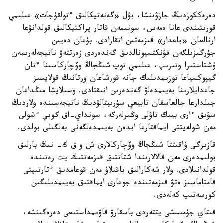
دەرەككوزدىڭ جازۋىنشا، بۇل «گەنەتيكالىق ءتولقۇجات» عىلىمي
قورىتىندى عانا ەمەس، سونىمەن قاتار پراكتيكالىق قولدانۋعا
ارنالعان «باعدار» قىزمەتىن اتقارادى. بۇعان دەيىن
جۇرگىزىلگەن فۋنكتسيونالدىق گەندەردى زەرتتەۋ ناتيجەلەرىمەن
ۇشتاستىرا وتىرىپ، عىلىمي توپ شىڭجاڭ وۆچاركاسىنا ءتان
گيپوكسياعا توزىمدىلىك جانە قورشاعان ورتانىڭ قولايسىز
جاعدايلارىنا بەيىمدەلۋ گەندەرىن انىقتادى. وسىلايشا مىڭداعان
جىلدارعا جالعاسقان تابيعي سۇرىپتالۋدىڭ ناتيجەسىندە ولاردىڭ
سۋىق ءارى بيىك تاۋلى وڭىرلەرگە، سونداي-اق گوبي ءشولى
مەن شولەيتتى ايماقتارعا ابدەن بەيىمدەلگەنى بەلگىلى بولدى.
قازىرگى ۋاقىتتا شىڭجاڭ وۆچاركالارى ش و ق ك- نىڭ بارلىق
بولىمدەرى مەن قالالارىندا شتاتتىق قىزمەتتىك يت رەتىندە
قولدانىلادى. ولار شەكارالىق باقىلاۋ مەن قوعامدىق ءتارتىپتى
قامتاماسىز ەتۋ قىزمەتىندە جوعارى ايماقتىق بەيىمدىلىگىن
كورسەتىپ كەلەدى.
قىتاي جۇمىسشى يتتەردى باسقارۋ قاۋىمداستىعى دەرەگىنشە،