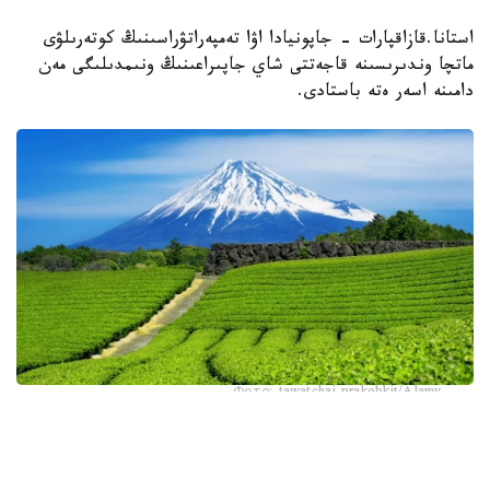
استانا.قازاقپارات - جاپونيادا اۋا تەمپەراتۋراسىنىڭ كوتەرىلۋى
ماتچا وندىرىسىنە قاجەتتى شاي جاپىراعىنىڭ ونىمدىلىگى مەن
دامىنە اسەر ەتە باستادى.
Фото: tawatchai prakobkit/Alamy
اسىرەسە جازعى اپتاپ، جىلى تۇندەر جانە كوكتەمدەگى اۋا
رايىنىڭ قۇبىلمالىلىعى شاي بۇتالارىنا قوسىمشا سالماق ءتۇسىرىپ